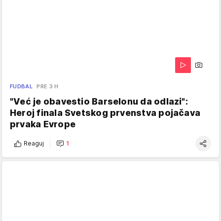
FUDBAL
PRE 3 H
"Već je obavestio Barselonu da odlazi":
Heroj finala Svetskog prvenstva pojačava
prvaka Evrope
Reaguj
1