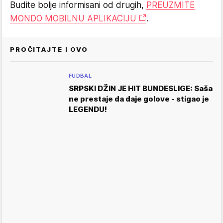
Budite bolje informisani od drugih,
PREUZMITE
MONDO MOBILNU APLIKACIJU
.
PROČITAJTE I OVO
FUDBAL
SRPSKI DŽIN JE HIT BUNDESLIGE: Saša
ne prestaje da daje golove - stigao je
LEGENDU!