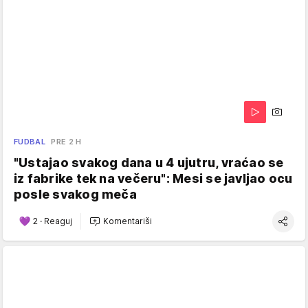
FUDBAL
PRE 2 H
"Ustajao svakog dana u 4 ujutru, vraćao se
iz fabrike tek na večeru": Mesi se javljao ocu
posle svakog meča
2
·
Reaguj
Komentariši