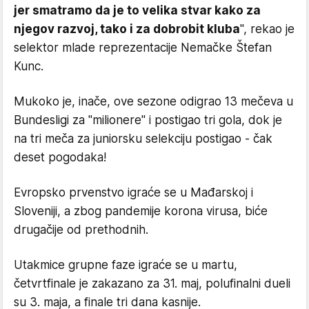
jer smatramo da je to velika stvar kako za
njegov razvoj, tako i za dobrobit kluba
", rekao je
selektor mlade reprezentacije Nemačke Štefan
Kunc.
Mukoko je, inače, ove sezone odigrao 13 mečeva u
Bundesligi za "milionere" i postigao tri gola, dok je
na tri meča za juniorsku selekciju postigao - čak
deset pogodaka!
Evropsko prvenstvo igraće se u Mađarskoj i
Sloveniji, a zbog pandemije korona virusa, biće
drugačije od prethodnih.
Utakmice grupne faze igraće se u martu,
četvrtfinale je zakazano za 31. maj, polufinalni dueli
su 3. maja, a finale tri dana kasnije.