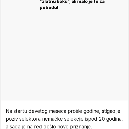
"zlatnu koku", ali malo je to za
pobedu!
Na startu devetog meseca prošle godine, stigao je
poziv selektora nemačke selekcije ispod 20 godina,
a sada je na red došlo novo priznanje.