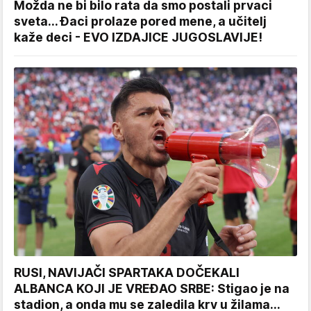
Možda ne bi bilo rata da smo postali prvaci
sveta... Đaci prolaze pored mene, a učitelj
kaže deci - EVO IZDAJICE JUGOSLAVIJE!
RUSI, NAVIJAČI SPARTAKA DOČEKALI
ALBANCA KOJI JE VREĐAO SRBE: Stigao je na
stadion, a onda mu se zaledila krv u žilama...