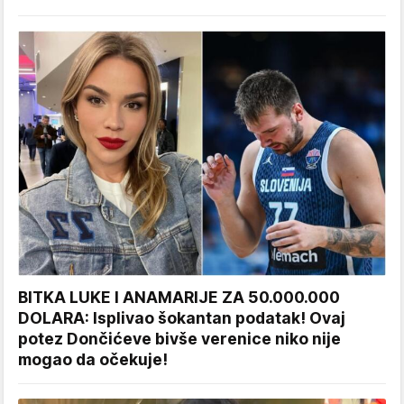
BITKA LUKE I ANAMARIJE ZA 50.000.000
DOLARA: Isplivao šokantan podatak! Ovaj
potez Dončićeve bivše verenice niko nije
mogao da očekuje!