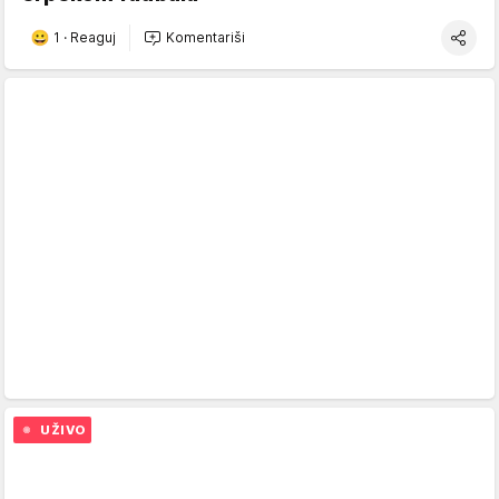
1
·
Reaguj
Komentariši
UŽIVO