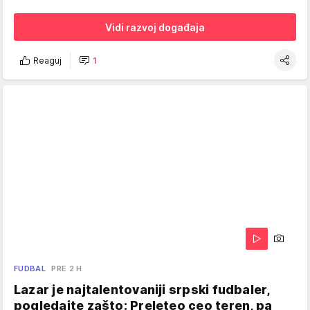
Vidi razvoj događaja
Reaguj
1
FUDBAL
PRE 2 H
Lazar je najtalentovaniji srpski fudbaler,
pogledajte zašto: Preleteo ceo teren, pa