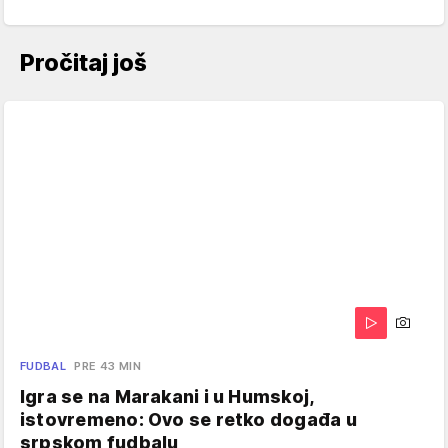
Pročitaj još
FUDBAL
PRE 43 MIN
Igra se na Marakani i u Humskoj,
istovremeno: Ovo se retko događa u
srpskom fudbalu