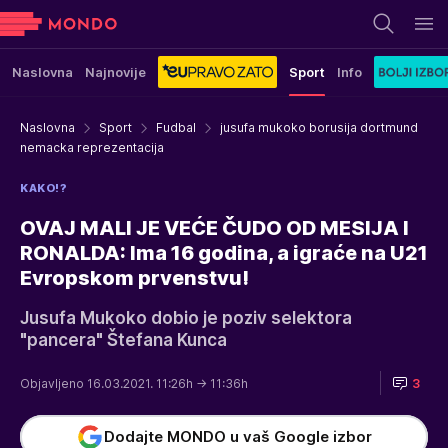
Naslovna
Najnovije
Sport
Info
Naslovna
Sport
Fudbal
jusufa mukoko borusija dortmund
nemacka reprezentacija
KAKO!?
OVAJ MALI JE VEĆE ČUDO OD MESIJA I
RONALDA: Ima 16 godina, a igraće na U21
Evropskom prvenstvu!
Jusufa Mukoko dobio je poziv selektora
"pancera" Štefana Kunca
Objavljeno 16.03.2021. 11:26h
→ 11:36h
3
Dodajte MONDO u vaš Google izbor