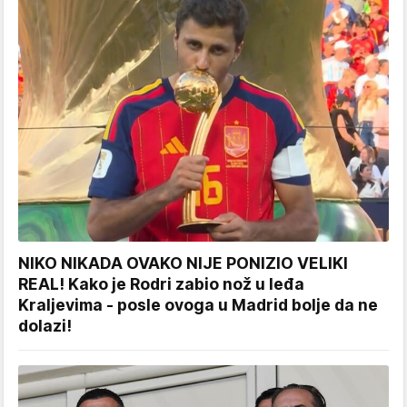
NIKO NIKADA OVAKO NIJE PONIZIO VELIKI
REAL! Kako je Rodri zabio nož u leđa
Kraljevima - posle ovoga u Madrid bolje da ne
dolazi!