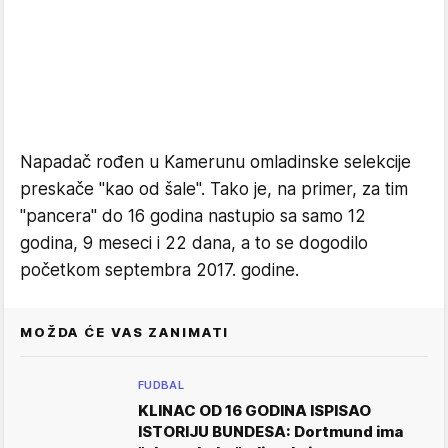
Napadač rođen u Kamerunu omladinske selekcije
preskače "kao od šale". Tako je, na primer, za tim
"pancera" do 16 godina nastupio sa samo 12
godina, 9 meseci i 22 dana, a to se dogodilo
početkom septembra 2017. godine.
MOŽDA ĆE VAS ZANIMATI
FUDBAL
KLINAC OD 16 GODINA ISPISAO
ISTORIJU BUNDESA: Dortmund ima