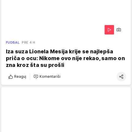
FUDBAL
PRE 4 H
Iza suza Lionela Mesija krije se najlepša
priča o ocu: Nikome ovo nije rekao, samo on
zna kroz šta su prošli
Reaguj
Komentariši