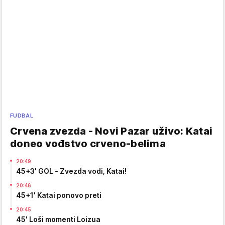
FUDBAL
Crvena zvezda - Novi Pazar uživo: Katai
doneo vođstvo crveno-belima
20:49
45+3' GOL - Zvezda vodi, Katai!
20:46
45+1' Katai ponovo preti
20:45
45' Loši momenti Loizua