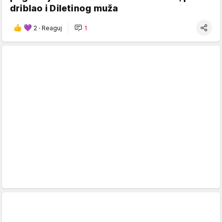
driblao i Diletinog muža
2
·
Reaguj
1