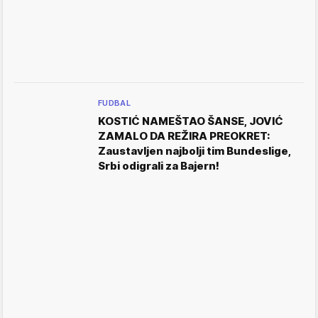
FUDBAL
KOSTIĆ NAMEŠTAO ŠANSE, JOVIĆ
ZAMALO DA REŽIRA PREOKRET:
Zaustavljen najbolji tim Bundeslige,
Srbi odigrali za Bajern!