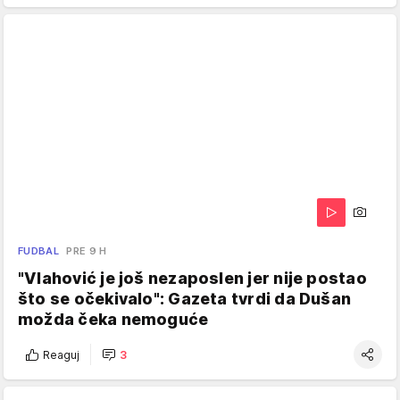
FUDBAL
PRE 9 H
"Vlahović je još nezaposlen jer nije postao
što se očekivalo": Gazeta tvrdi da Dušan
možda čeka nemoguće
Reaguj
3