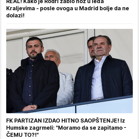
REAL! Kako je Rodri zabio nož u leđa
Kraljevima - posle ovoga u Madrid bolje da ne
dolazi!
FK PARTIZAN IZDAO HITNO SAOPŠTENJE! Iz
Humske zagrmeli: "Moramo da se zapitamo -
ČEMU TO?!"