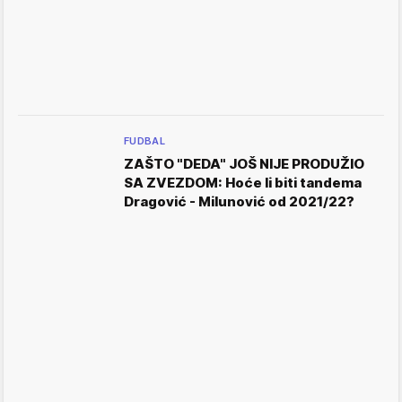
FUDBAL
ZAŠTO "DEDA" JOŠ NIJE PRODUŽIO
SA ZVEZDOM: Hoće li biti tandema
Dragović - Milunović od 2021/22?