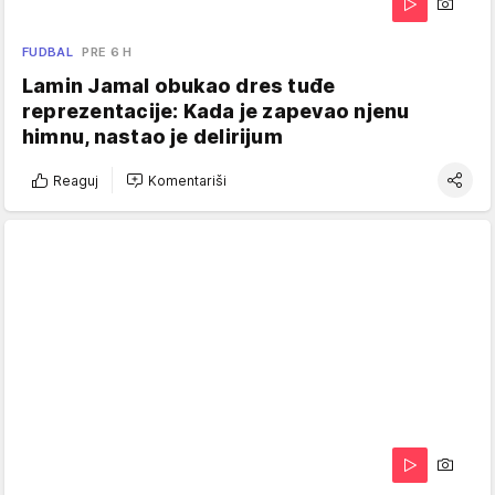
FUDBAL
PRE 6 H
Lamin Jamal obukao dres tuđe
reprezentacije: Kada je zapevao njenu
himnu, nastao je delirijum
Reaguj
Komentariši