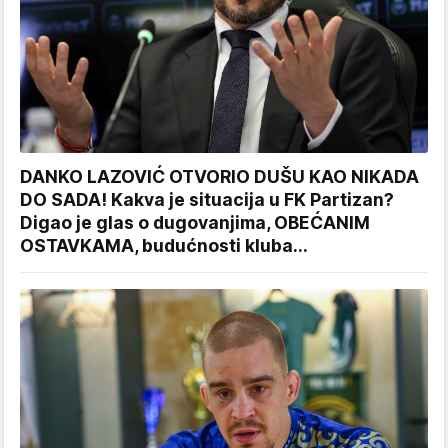
DANKO LAZOVIĆ OTVORIO DUŠU KAO NIKADA
DO SADA! Kakva je situacija u FK Partizan?
Digao je glas o dugovanjima, OBEĆANIM
OSTAVKAMA, budućnosti kluba...