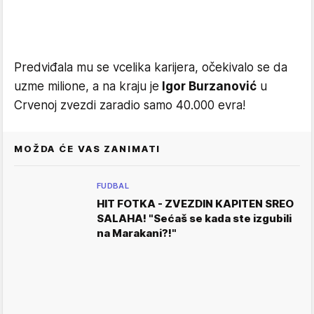
Predviđala mu se vcelika karijera, očekivalo se da
uzme milione, a na kraju je
Igor Burzanović
u
Crvenoj zvezdi zaradio samo 40.000 evra!
MOŽDA ĆE VAS ZANIMATI
FUDBAL
HIT FOTKA - ZVEZDIN KAPITEN SREO
SALAHA! "Sećaš se kada ste izgubili
na Marakani?!"