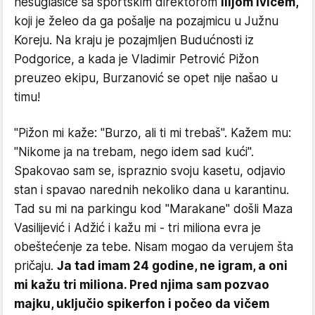
nesuglasice sa sportskim direktorom
Ilijom Ivićem,
koji je želeo da ga pošalje na pozajmicu u Južnu
Koreju. Na kraju je pozajmljen Budućnosti iz
Podgorice, a kada je Vladimir Petrović Pižon
preuzeo ekipu, Burzanović se opet nije našao u
timu!
"Pižon mi kaže: "Burzo, ali ti mi trebaš". Kažem mu:
"Nikome ja na trebam, nego idem sad kući".
Spakovao sam se, ispraznio svoju kasetu, odjavio
stan i spavao narednih nekoliko dana u karantinu.
Tad su mi na parkingu kod "Marakane" došli Maza
Vasilijević i Adžić i kažu mi - tri miliona evra je
obeštećenje za tebe. Nisam mogao da verujem šta
pričaju.
Ja tad imam 24 godine, ne igram, a oni
mi kažu tri miliona. Pred njima sam pozvao
majku, uključio spikerfon i počeo da vičem