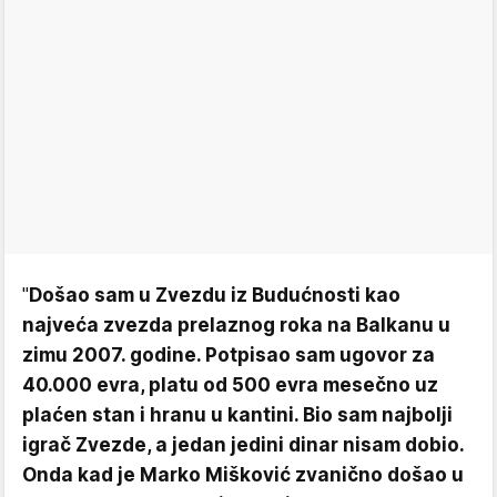
"
Došao sam u Zvezdu iz Budućnosti kao
najveća zvezda prelaznog roka na Balkanu u
zimu 2007. godine. Potpisao sam ugovor za
40.000 evra, platu od 500 evra mesečno uz
plaćen stan i hranu u kantini. Bio sam najbolji
igrač Zvezde, a jedan jedini dinar nisam dobio.
Onda kad je Marko Mišković zvanično došao u