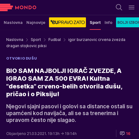
Naslovna
Najnovije
Sport
Info
Naslovna
Sport
Fudbal
igor burzanovic crvena zvezda
dragan stojkovic piksi
OTVORIO DUŠU
BIO SAM NAJBOLJI IGRAČ ZVEZDE, A
IGRAO SAM ZA 500 EVRA! Kultna
"desetka" crveno-belih otvorila dušu,
pričao i o Piksiju!
Njegovi sjajni pasovi i golovi sa distance ostali su
upamćeni kod navijača, ali se sa trenerima i
upravom često nije slagao.
Objavljeno 21.03.2021. 19:13h
→ 19:14h
16