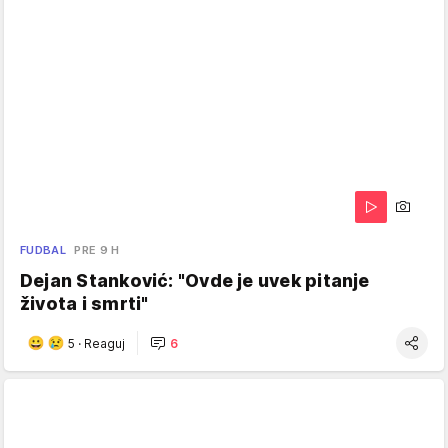
FUDBAL
PRE 9 H
Dejan Stanković: "Ovde je uvek pitanje
života i smrti"
5
·
Reaguj
6