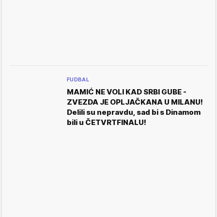
FUDBAL
MAMIĆ NE VOLI KAD SRBI GUBE -
ZVEZDA JE OPLJAČKANA U MILANU!
Delili su nepravdu, sad bi s Dinamom
bili u ČETVRTFINALU!