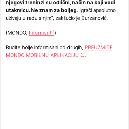
njegovi treninzi su odlični, način na koji vodi
utakmicu. Ne znam za boljeg.
Igrači apsolutno
uživaju u radu s njim", zaključio je Burzanović.
(MONDO,
Informer
)
Budite bolje informisani od drugih,
PREUZMITE
MONDO MOBILNU APLIKACIJU
.