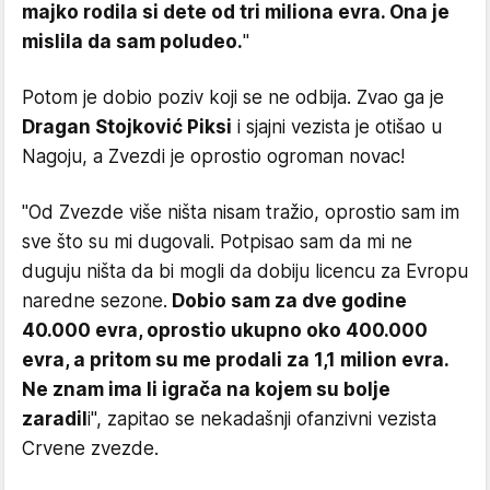
majko rodila si dete od tri miliona evra. Ona je
mislila da sam poludeo.
"
Potom je dobio poziv koji se ne odbija. Zvao ga je
Dragan Stojković Piksi
i sjajni vezista je otišao u
Nagoju, a Zvezdi je oprostio ogroman novac!
"Od Zvezde više ništa nisam tražio, oprostio sam im
sve što su mi dugovali. Potpisao sam da mi ne
duguju ništa da bi mogli da dobiju licencu za Evropu
naredne sezone.
Dobio sam za dve godine
40.000 evra, oprostio ukupno oko 400.000
evra, a pritom su me prodali za 1,1 milion evra.
Ne znam ima li igrača na kojem su bolje
zaradil
i", zapitao se nekadašnji ofanzivni vezista
Crvene zvezde.