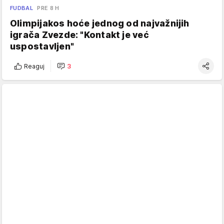
FUDBAL
PRE 8 H
Olimpijakos hoće jednog od najvažnijih
igrača Zvezde: "Kontakt je već
uspostavljen"
Reaguj
3