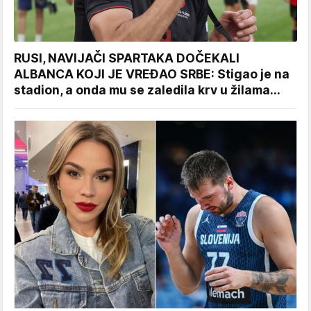
RUSI, NAVIJAČI SPARTAKA DOČEKALI
ALBANCA KOJI JE VREĐAO SRBE: Stigao je na
stadion, a onda mu se zaledila krv u žilama...