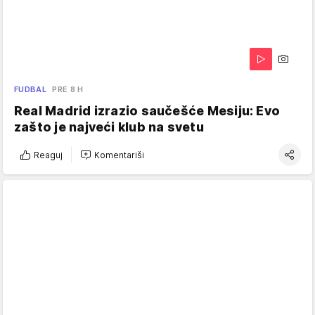
FUDBAL
PRE 8 H
Real Madrid izrazio saučešće Mesiju: Evo
zašto je najveći klub na svetu
Reaguj
Komentariši