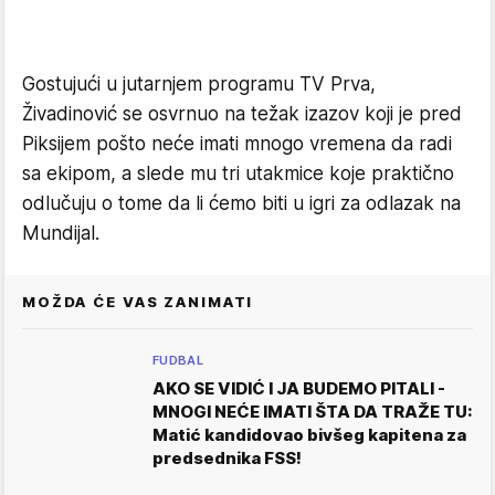
Gostujući u jutarnjem programu TV Prva,
Živadinović se osvrnuo na težak izazov koji je pred
Piksijem pošto neće imati mnogo vremena da radi
sa ekipom, a slede mu tri utakmice koje praktično
odlučuju o tome da li ćemo biti u igri za odlazak na
Mundijal.
MOŽDA ĆE VAS ZANIMATI
FUDBAL
AKO SE VIDIĆ I JA BUDEMO PITALI -
MNOGI NEĆE IMATI ŠTA DA TRAŽE TU:
Matić kandidovao bivšeg kapitena za
predsednika FSS!