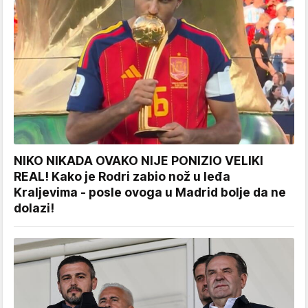
NIKO NIKADA OVAKO NIJE PONIZIO VELIKI
REAL! Kako je Rodri zabio nož u leđa
Kraljevima - posle ovoga u Madrid bolje da ne
dolazi!