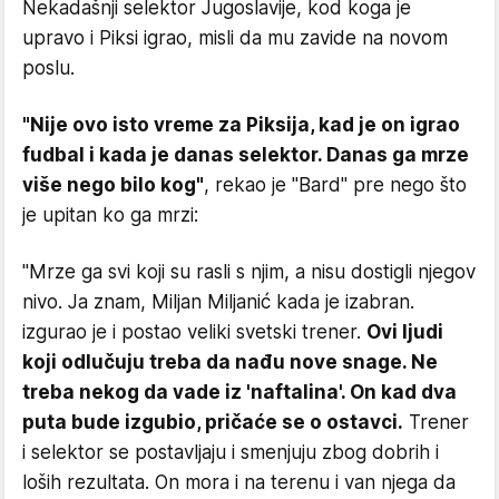
Nekadašnji selektor Jugoslavije, kod koga je
upravo i Piksi igrao, misli da mu zavide na novom
poslu.
"Nije ovo isto vreme za Piksija, kad je on igrao
fudbal i kada je danas selektor. Danas ga mrze
više nego bilo kog"
, rekao je "Bard" pre nego što
je upitan ko ga mrzi:
"Mrze ga svi koji su rasli s njim, a nisu dostigli njegov
nivo. Ja znam, Miljan Miljanić kada je izabran.
izgurao je i postao veliki svetski trener.
Ovi ljudi
koji odlučuju treba da nađu nove snage. Ne
treba nekog da vade iz 'naftalina'. On kad dva
puta bude izgubio, pričaće se o ostavci.
Trener
i selektor se postavljaju i smenjuju zbog dobrih i
loših rezultata. On mora i na terenu i van njega da