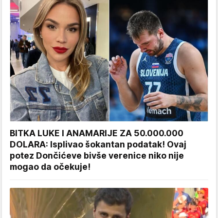
BITKA LUKE I ANAMARIJE ZA 50.000.000
DOLARA: Isplivao šokantan podatak! Ovaj
potez Dončićeve bivše verenice niko nije
mogao da očekuje!