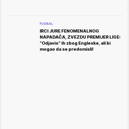
FUDBAL
IRCI JURE FENOMENALNOG
NAPADAČA, ZVEZDU PREMIJER LIGE:
"Odjavio" ih zbog Engleske, ali bi
mogao da se predomisli!