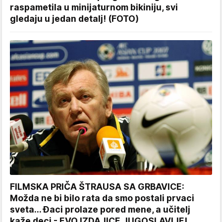
raspametila u minijaturnom bikiniju, svi
gledaju u jedan detalj! (FOTO)
FILMSKA PRIČA ŠTRAUSA SA GRBAVICE:
Možda ne bi bilo rata da smo postali prvaci
sveta... Đaci prolaze pored mene, a učitelj
kaže deci - EVO IZDAJICE JUGOSLAVIJE!