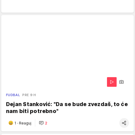
FUDBAL
PRE 9 H
Dejan Stanković: "Da se bude zvezdaš, to će
nam biti potrebno"
1
·
Reaguj
2