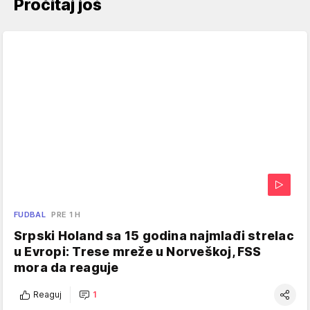
Pročitaj još
FUDBAL
PRE 1 H
Srpski Holand sa 15 godina najmlađi strelac
u Evropi: Trese mreže u Norveškoj, FSS
mora da reaguje
Reaguj
1