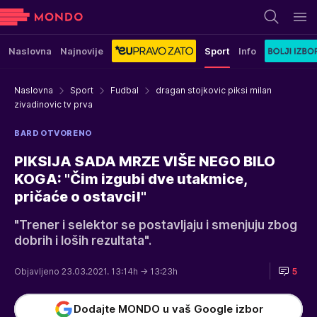
Naslovna
Najnovije
Sport
Info
Naslovna
Sport
Fudbal
dragan stojkovic piksi milan
zivadinovic tv prva
BARD OTVORENO
PIKSIJA SADA MRZE VIŠE NEGO BILO
KOGA: "Čim izgubi dve utakmice,
pričaće o ostavci!"
"Trener i selektor se postavljaju i smenjuju zbog
dobrih i loših rezultata".
Objavljeno 23.03.2021. 13:14h
→ 13:23h
5
Dodajte MONDO u vaš Google izbor