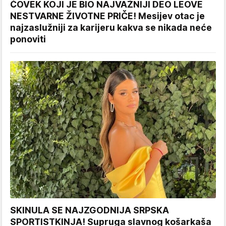
ČOVEK KOJI JE BIO NAJVAŽNIJI DEO LEOVE
NESTVARNE ŽIVOTNE PRIČE! Mesijev otac je
najzaslužniji za karijeru kakva se nikada neće
ponoviti
SKINULA SE NAJZGODNIJA SRPSKA
SPORTISTKINJA! Supruga slavnog košarkaša