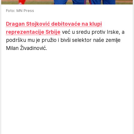
Foto: MN Press
Dragan Stojković debitovaće na klupi
reprezentacije Srbije
već u sredu protiv Irske, a
podršku mu je pružio i bivši selektor naše zemlje
Milan Živadinović.