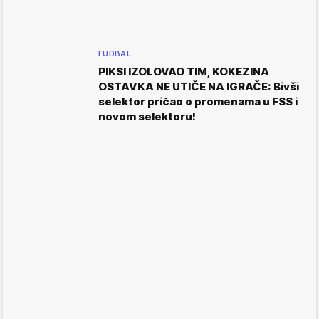
FUDBAL
PIKSI IZOLOVAO TIM, KOKEZINA
OSTAVKA NE UTIČE NA IGRAČE: Bivši
selektor pričao o promenama u FSS i
novom selektoru!