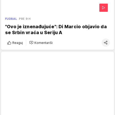
FUDBAL
PRE 9 H
"Ovo je iznenađujuće": Di Marcio objavio da
se Srbin vraća u Seriju A
Reaguj
Komentariši