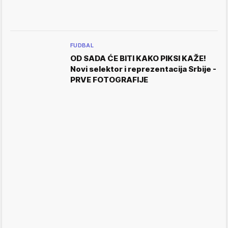
FUDBAL
OD SADA ĆE BITI KAKO PIKSI KAŽE!
Novi selektor i reprezentacija Srbije -
PRVE FOTOGRAFIJE