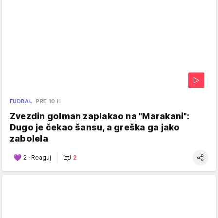
FUDBAL
PRE 10 H
Zvezdin golman zaplakao na "Marakani":
Dugo je čekao šansu, a greška ga jako
zabolela
2
·
Reaguj
2