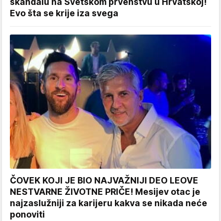
skandalu na Svetskom prvenstvu u Hrvatskoj!
Evo šta se krije iza svega
ČOVEK KOJI JE BIO NAJVAŽNIJI DEO LEOVE
NESTVARNE ŽIVOTNE PRIČE! Mesijev otac je
najzaslužniji za karijeru kakva se nikada neće
ponoviti