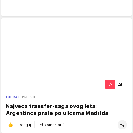
FUDBAL
PRE 5 H
Najveća transfer-saga ovog leta:
Argentinca prate po ulicama Madrida
1
·
Reaguj
Komentariši