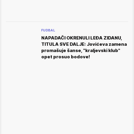
FUDBAL
NAPADAČI OKRENULI LEĐA ZIDANU,
TITULA SVE DALJE: Jovićeva zamena
promašuje šanse, "kraljevski klub"
opet prosuo bodove!