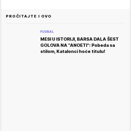
PROČITAJTE I OVO
FUDBAL
MESI U ISTORIJI, BARSA DALA ŠEST
GOLOVA NA "ANOETI": Pobeda sa
stilom, Katalonci hoće titulu!