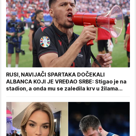
RUSI, NAVIJAČI SPARTAKA DOČEKALI
ALBANCA KOJI JE VREĐAO SRBE: Stigao je na
stadion, a onda mu se zaledila krv u žilama...