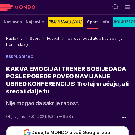
Naslovna
Najnovije
Sport
Info
Naslovna
Sport
Fudbal
real sosijedad titula kup spanije
trener slavlje
ESKPLODIRAO
KAKVA EMOCIJA! TRENER SOSIJEDADA
POSLE POBEDE POVEO NAVIJANJE
USRED KONFERENCIJE: Trofej vraćaju, ali
sreća i dalje tu
Nije mogao da sakrije radost.
Objavljeno 04.04.2021. 9:36h
→ 9:58h
Dodajte MONDO u vaš Google izbor