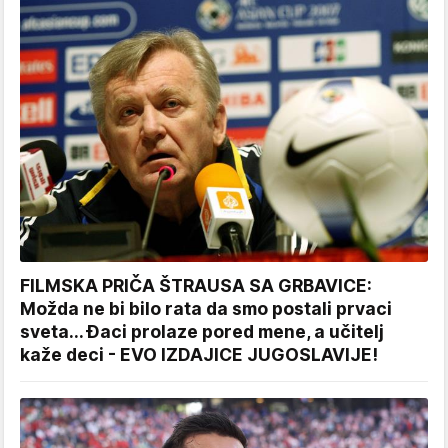
FILMSKA PRIČA ŠTRAUSA SA GRBAVICE:
Možda ne bi bilo rata da smo postali prvaci
sveta... Đaci prolaze pored mene, a učitelj
kaže deci - EVO IZDAJICE JUGOSLAVIJE!