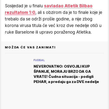
Sosijedad je u finalu
savladao Atletik Bilbao
rezultatom 1:0
, ali s obzirom da je to finale koje je
trebalo da se održi prošle godine, a nije zbog
korona virusa titula će već kroz dve nedelje otići u
ruke Barselone ili upravo poraženog Atletika.
MOŽDA ĆE VAS ZANIMATI
FUDBAL
NEVEROVATNO: OSVOJILI KUP
ŠPANIJE, MORAJU BRZO DA GA
VRATE! Čudna situacija - podigli
PEHAR, a predaju ga za DVE nedelje