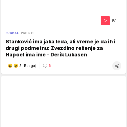
FUDBAL
PRE 5 H
Stanković ima jaka leđa, ali vreme je da ih i
drugi podmetnu: Zvezdino rešenje za
Hapoel ima ime - Derik Lukasen
3
·
Reaguj
6