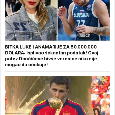
BITKA LUKE I ANAMARIJE ZA 50.000.000
DOLARA: Isplivao šokantan podatak! Ovaj
potez Dončićeve bivše verenice niko nije
mogao da očekuje!