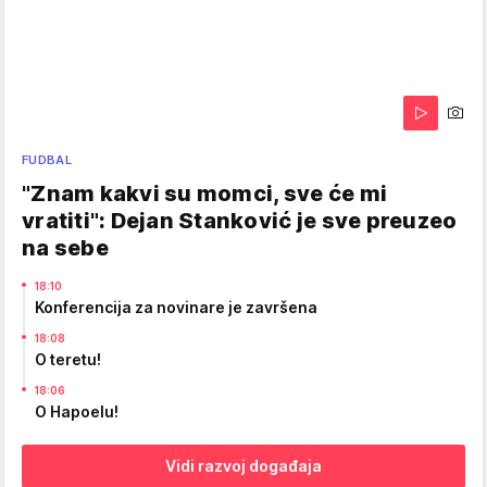
FUDBAL
"Znam kakvi su momci, sve će mi
vratiti": Dejan Stanković je sve preuzeo
na sebe
18:10
Konferencija za novinare je završena
18:08
O teretu!
18:06
O Hapoelu!
Vidi razvoj događaja