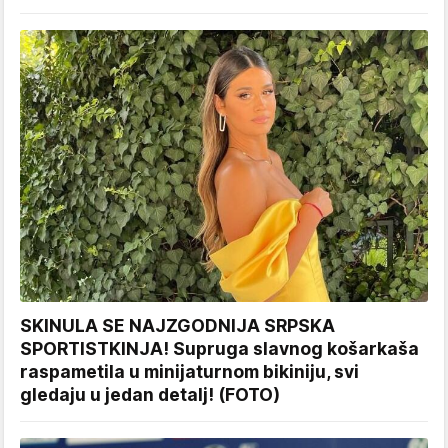
SKINULA SE NAJZGODNIJA SRPSKA
SPORTISTKINJA! Supruga slavnog košarkaša
raspametila u minijaturnom bikiniju, svi
gledaju u jedan detalj! (FOTO)