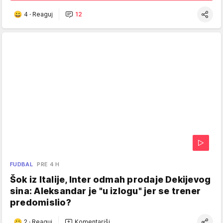
4
·
Reaguj
12
FUDBAL
PRE 4 H
Šok iz Italije, Inter odmah prodaje Dekijevog
sina: Aleksandar je "u izlogu" jer se trener
predomislio?
2
·
Reaguj
Komentariši