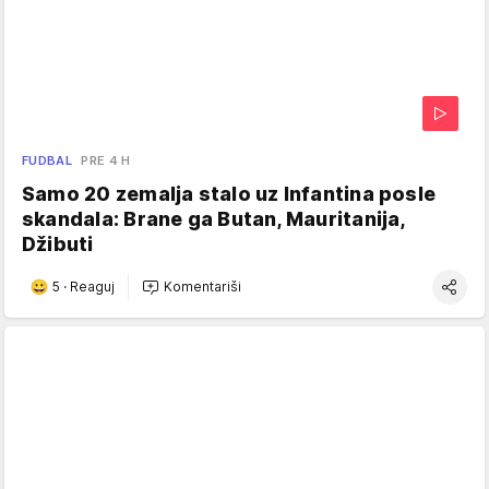
FUDBAL
PRE 4 H
Samo 20 zemalja stalo uz Infantina posle
skandala: Brane ga Butan, Mauritanija,
Džibuti
5
·
Reaguj
Komentariši