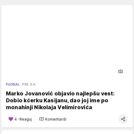
FUDBAL
PRE 3 H
Marko Jovanović objavio najlepšu vest:
Dobio kćerku Kasijanu, dao joj ime po
monahinji Nikolaja Velimirovića
4
·
Reaguj
Komentariši