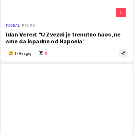
FUDBAL
PRE 5 H
Idan Vered: "U Zvezdi je trenutno haos, ne
sme da ispadne od Hapoela"
1
·
Reaguj
3