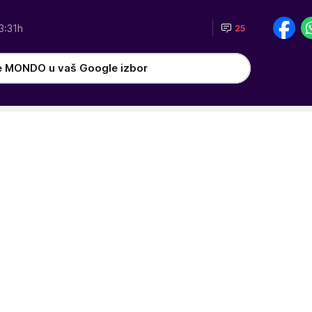
3:31h
25
e MONDO u vaš Google izbor