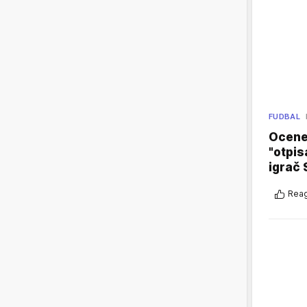
FUDBAL
Ocene 
"otpis
igrač 
Reag