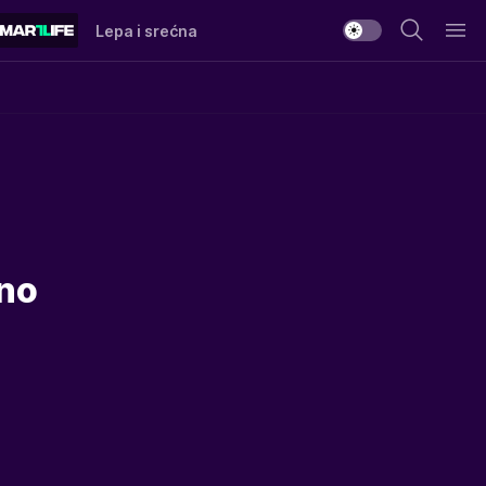
Lepa i srećna
lno