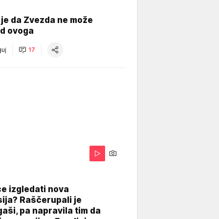
 je da Zvezda ne može
od ovoga
uj
17
A
e izgledati nova
ija? Raščerupali je
gaši, pa napravila tim da