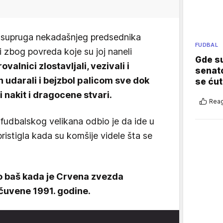
e supruga nekadašnjeg predsednika
FUDBAL
i zbog povreda koje su joj naneli
Gde su
valnici zlostavljali, vezivali i
senato
ih udarali i bejzbol palicom sve dok
se ćut
i nakit i dragocene stvari.
Reag
 fudbalskog velikana odbio je da ide u
ristigla kada su komšije videle šta se
io baš kada je Crvena zvezda
 čuvene 1991. godine.