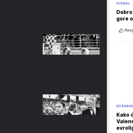
FUDBAL
Dobro
gore 
Reag
KOŠARK
Kako ć
Valens
evroli