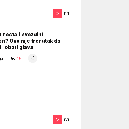
 nestali Zvezdini
ri? Ovo nije trenutak da
i i obori glava
uj
19