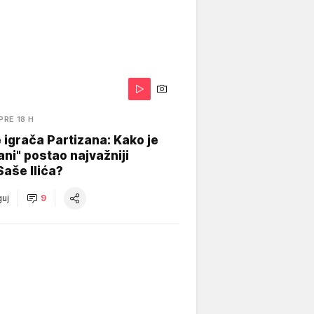
PRE 18 H
igrača Partizana: Kako je
ani" postao najvažniji
Saše Ilića?
uj
9