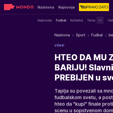
Naslovna
Najnovije
Najnovije
Fudbal
Košarka
Tenis
Vat
Sensa
Stvar ukusa
Yumama
Naslovna
Sport
Fudbal
be
UŽAS!
HTEO DA MU Z
BARIJU! Slavn
PREBIJEN u svo
Tapija su povezali sa m
fudbalskom svetu, a posto
hteo da "kupi" finale pro
scenu u sopstvenom dom