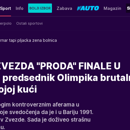
Sport
Info
Zabava
Magazin
erpolo
Ostali sportovi
rnar tapi pljacka zena bolnica
VEZDA "PRODA" FINALE U
i predsednik Olimpika bruta
joj kući
nogim kontroverznim aferama u
je svedočenja da je i u Bariju 1991.
tiv Zvezde. Sada je doživeo strašnu
u.