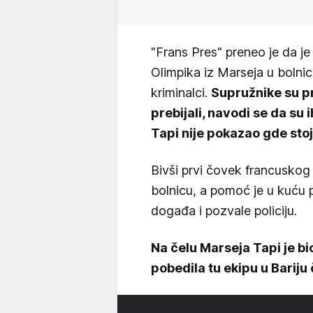
"Frans Pres" preneo je da j
Olimpika iz Marseja u bolnic
kriminalci.
Supružnike su pro
prebijali, navodi se da su 
Tapi nije pokazao gde stoj
Bivši prvi čovek francuskog
bolnicu, a pomoć je u kuću p
događa i pozvale policiju.
Na čelu Marseja Tapi je b
pobedila tu ekipu u Bariju