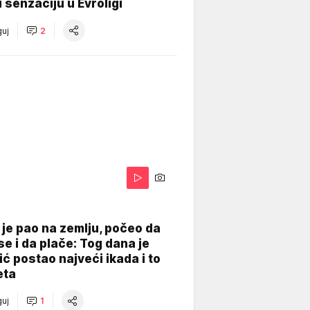
 senzaciju u Evroligi
uj
2
je pao na zemlju, počeo da
se i da plače: Tog dana je
ć postao najveći ikada i to
eta
uj
1