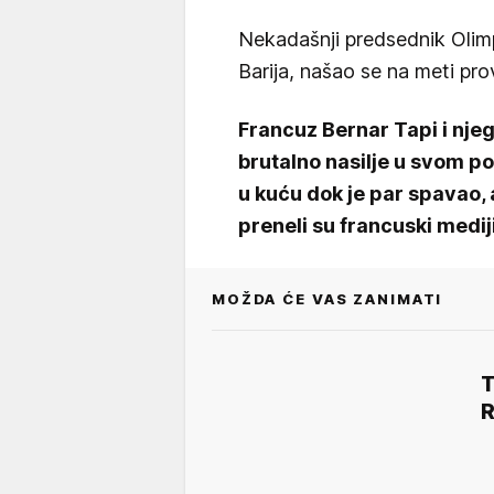
Nekadašnji predsednik Olimp
Barija, našao se na meti pro
Francuz Bernar Tapi i nje
brutalno nasilje u svom p
u kuću dok je par spavao, 
preneli su francuski mediji
MOŽDA ĆE VAS ZANIMATI
T
R