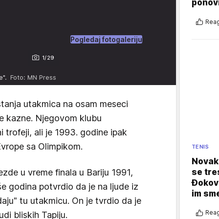
ponovi
Reag
Pogledaj fotogaleriju
1/29
le".
Foto: MN Press
štanja utakmica na osam meseci
ne kazne. Njegovom klubu
trofeji, ali je 1993. godine ipak
 Evrope sa Olimpikom.
TENIS
Novak 
se tre
zde u vreme finala u Bariju 1991,
Đokovi
iše godina potvrdio da je na ljude iz
im sm
daju" tu utakmicu. On je tvrdio da je
Reag
udi bliskih Tapiju.