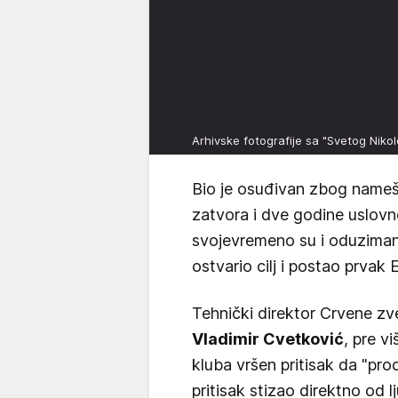
Arhivske fotografije sa "Svetog Niko
Bio je osuđivan zbog name
zatvora i dve godine uslov
svojevremeno su i oduzimani 
ostvario cilj i postao prvak
Tehnički direktor Crvene zve
Vladimir Cvetković
, pre v
kluba vršen pritisak da "pro
pritisak stizao direktno od lj