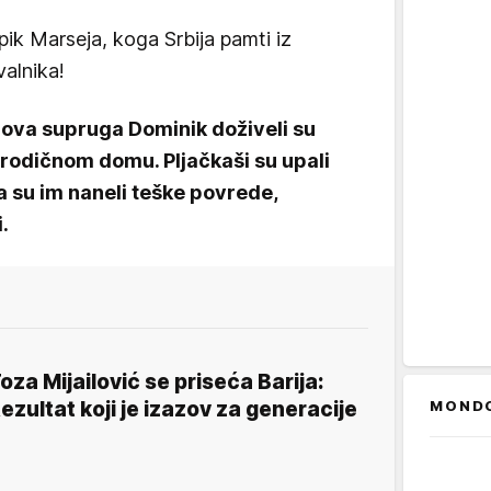
ik Marseja, koga Srbija pamti iz
valnika!
gova supruga Dominik doživeli su
orodičnom domu. Pljačkaši su upali
a su im naneli teške povrede,
.
oza Mijailović se priseća Barija:
ezultat koji je izazov za generacije
MOND