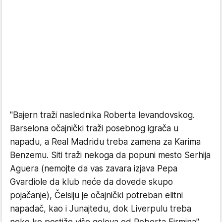
"Bajern traži naslednika Roberta levandovskog.
Barselona očajnički traži posebnog igrača u
napadu, a Real Madridu treba zamena za Karima
Benzemu. Siti traži nekoga da popuni mesto Serhija
Aguera (nemojte da vas zavara izjava Pepa
Gvardiole da klub neće da dovede skupo
pojačanje), Čelsiju je očajnički potreban elitni
napadač, kao i Junajtedu, dok Liverpulu treba