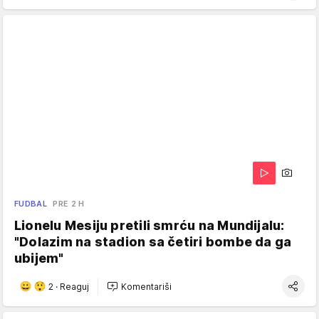
FUDBAL
PRE 2 H
Lionelu Mesiju pretili smrću na Mundijalu:
"Dolazim na stadion sa četiri bombe da ga
ubijem"
2
·
Reaguj
Komentariši