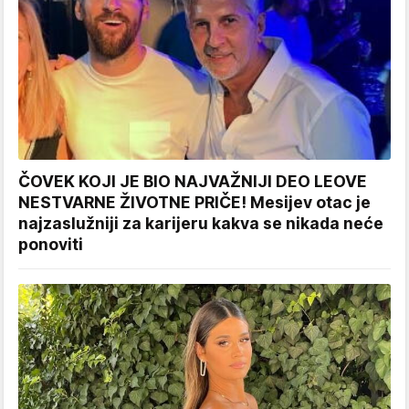
ČOVEK KOJI JE BIO NAJVAŽNIJI DEO LEOVE
NESTVARNE ŽIVOTNE PRIČE! Mesijev otac je
najzaslužniji za karijeru kakva se nikada neće
ponoviti