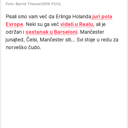
Foto: Bernd Thissen/DPA POOL
Pisali smo vam već da Erlinga Holanda
juri pola
Evrope
. Neki su ga već
videli u Realu
, ali je
održan i
sastanak u Barseloni
. Mančester
junajted, Čelsi, Mančester siti… Svi stoje u redu za
norveško čudo.