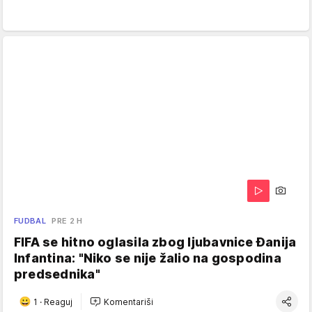
FUDBAL
PRE 2 H
FIFA se hitno oglasila zbog ljubavnice Đanija
Infantina: "Niko se nije žalio na gospodina
predsednika"
1
·
Reaguj
Komentariši