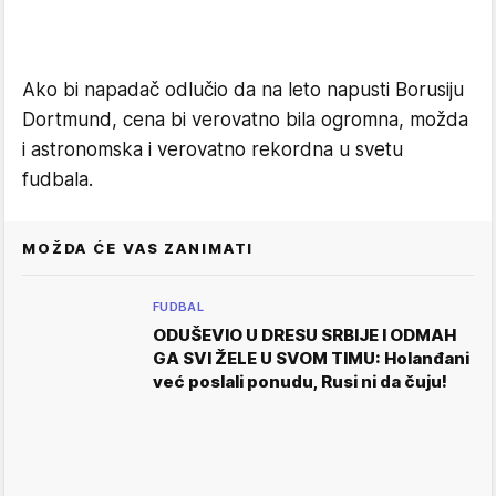
Ako bi napadač odlučio da na leto napusti Borusiju
Dortmund, cena bi verovatno bila ogromna, možda
i astronomska i verovatno rekordna u svetu
fudbala.
MOŽDA ĆE VAS ZANIMATI
FUDBAL
ODUŠEVIO U DRESU SRBIJE I ODMAH
GA SVI ŽELE U SVOM TIMU: Holanđani
već poslali ponudu, Rusi ni da čuju!