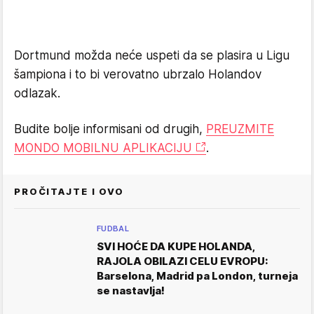
Dortmund možda neće uspeti da se plasira u Ligu
šampiona i to bi verovatno ubrzalo Holandov
odlazak.
Budite bolje informisani od drugih,
PREUZMITE
MONDO MOBILNU APLIKACIJU
.
PROČITAJTE I OVO
FUDBAL
SVI HOĆE DA KUPE HOLANDA,
RAJOLA OBILAZI CELU EVROPU:
Barselona, Madrid pa London, turneja
se nastavlja!