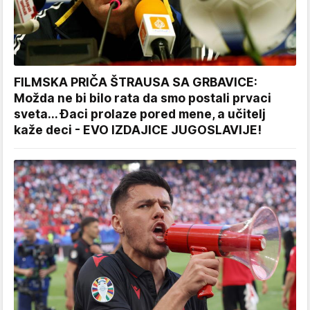
FILMSKA PRIČA ŠTRAUSA SA GRBAVICE:
Možda ne bi bilo rata da smo postali prvaci
sveta... Đaci prolaze pored mene, a učitelj
kaže deci - EVO IZDAJICE JUGOSLAVIJE!