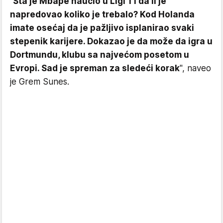
"
Šta je Mbape naučio u Ligi 1 i da li je
napredovao koliko je trebalo? Kod Holanda
imate osećaj da je pažljivo isplanirao svaki
stepenik karijere. Dokazao je da može da igra u
Dortmundu, klubu sa najvećom posetom u
Evropi. Sad je spreman za sledeći korak
", naveo
je Grem Sunes.