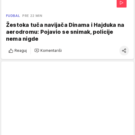
FUDBAL
PRE 22 MIN
Žestoka tuča navijača Dinama i Hajduka na
aerodromu: Pojavio se snimak, policije
nema nigde
Reaguj
Komentariši