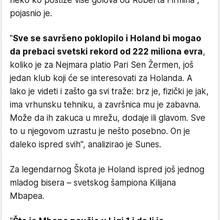
neko ko postiže više golova od Roberta Firmina",
pojasnio je.
"
Sve se savršeno poklopilo i Holand bi mogao
da prebaci svetski rekord od 222 miliona evra
,
koliko je za Nejmara platio Pari Sen Žermen, još
jedan klub koji će se interesovati za Holanda. A
lako je videti i zašto ga svi traže: brz je, fizički je jak,
ima vrhunsku tehniku, a završnica mu je zabavna.
Može da ih zakuca u mrežu, dodaje ili glavom. Sve
to u njegovom uzrastu je nešto posebno. On je
daleko ispred svih", analizirao je Sunes.
Za legendarnog Škota je Holand ispred još jednog
mladog bisera – svetskog šampiona Kilijana
Mbapea.