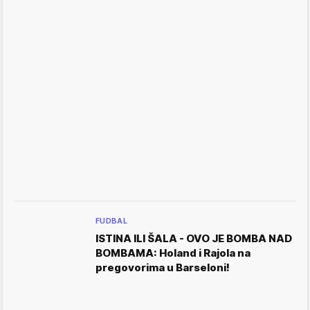
FUDBAL
ISTINA ILI ŠALA - OVO JE BOMBA NAD
BOMBAMA: Holand i Rajola na
pregovorima u Barseloni!