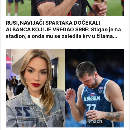
RUSI, NAVIJAČI SPARTAKA DOČEKALI
ALBANCA KOJI JE VREĐAO SRBE: Stigao je na
stadion, a onda mu se zaledila krv u žilama...