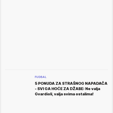
FUDBAL
5 PONUDA ZA STRAŠNOG NAPADAČA
- SVI GA HOĆE ZA DŽABE: Ne valja
Gvardioli, valja svima ostalima!