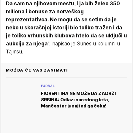
Da sam na njihovom mestu, i ja bih želeo 350
miliona i bonuse za norveškog
reprezentativca. Ne mogu da se setim da je
neko u skorašnjoj istoriji bio toliko tražen i da
je toliko vrhunskih klubova htelo da se uključi u
aukciju za njega
", napisao je Sunes u kolumni u
Tajmsu.
MOŽDA ĆE VAS ZANIMATI
FUDBAL
FIORENTINA NE MOŽE DA ZADRŽI
SRBINA: Odlazi narednog leta,
Mančester junajted ga čeka!