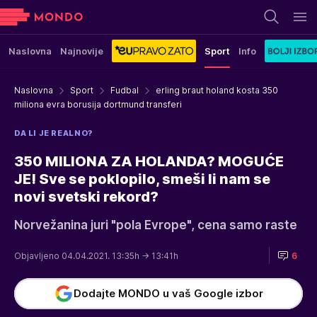
Naslovna
Najnovije
Sport
Info
Naslovna
Sport
Fudbal
erling braut holand kosta 350
miliona evra borusija dortmund transferi
DA LI JE REALNO?
350 MILIONA ZA HOLANDA? MOGUĆE
JE! Sve se poklopilo, smeši li nam se
novi svetski rekord?
Norvežanina juri "pola Evrope", cena samo raste
Objavljeno 04.04.2021. 13:35h
→ 13:41h
6
Dodajte MONDO u vaš Google izbor