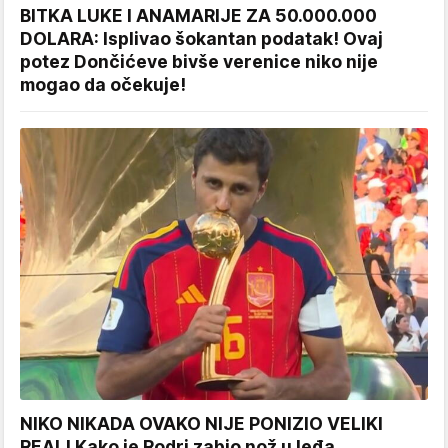
BITKA LUKE I ANAMARIJE ZA 50.000.000
DOLARA: Isplivao šokantan podatak! Ovaj
potez Dončićeve bivše verenice niko nije
mogao da očekuje!
NIKO NIKADA OVAKO NIJE PONIZIO VELIKI
REAL! Kako je Rodri zabio nož u leđa