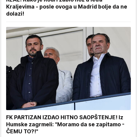
Kraljevima - posle ovoga u Madrid bolje da ne
dolazi!
FK PARTIZAN IZDAO HITNO SAOPŠTENJE! Iz
Humske zagrmeli: "Moramo da se zapitamo -
ČEMU TO?!"