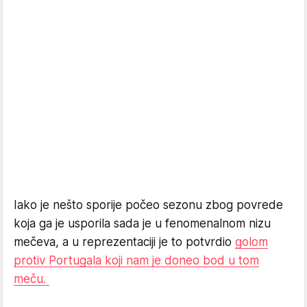
Iako je nešto sporije počeo sezonu zbog povrede
koja ga je usporila sada je u fenomenalnom nizu
mečeva, a u reprezentaciji je to potvrdio
golom
protiv Portugala koji nam je doneo bod u tom
meču.