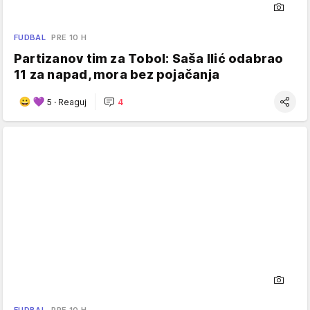
FUDBAL
PRE 10 H
Partizanov tim za Tobol: Saša Ilić odabrao
11 za napad, mora bez pojačanja
5
·
Reaguj
4