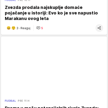
FUDBAL
PRE 10 H
Zvezda prodala najskuplje domaće
pojačanje u istoriji: Evo ko je sve napustio
Marakanu ovog leta
3
·
Reaguj
5
FUDBAL
PRE 11 H