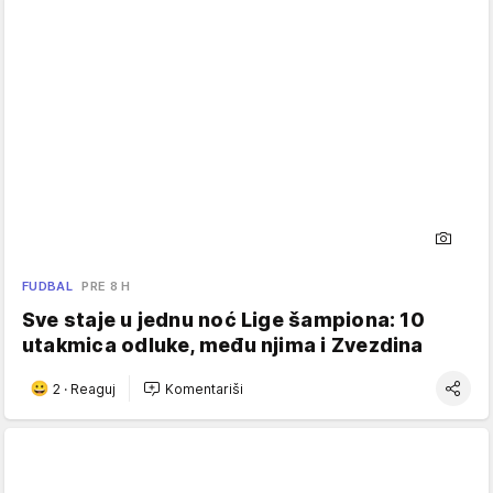
FUDBAL
PRE 8 H
Sve staje u jednu noć Lige šampiona: 10
utakmica odluke, među njima i Zvezdina
2
·
Reaguj
Komentariši