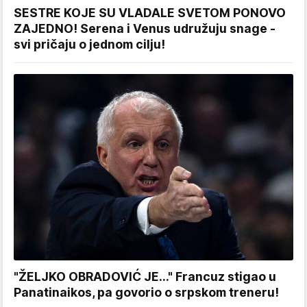
SESTRE KOJE SU VLADALE SVETOM PONOVO
ZAJEDNO! Serena i Venus udružuju snage -
svi pričaju o jednom cilju!
"ŽELJKO OBRADOVIĆ JE..." Francuz stigao u
Panatinaikos, pa govorio o srpskom treneru!