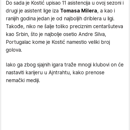
Do sada je Kostić upisao 11 asistencija u ovoj sezoni i
drugi je asistent lige iza
Tomasa Milera
, a kao i
ranijih godina jedan je od najboljih driblera u ligi.
Takođe, niko ne šalje toliko preciznim centaršuteva
kao Srbin, što je najbolje osetio Andre Silva,
Portugalac kome je Kostić namestio veliki broj
golova.
Iako ga zbog sjajnih igara traže mnogi klubovi on će
nastaviti karijeru u Ajntrahtu, kako prenose
nemački mediji.