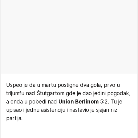
Uspeo je da u martu postigne dva gola, prvo u
trijumfu nad Štutgartom gde je dao jedini pogodak,
a onda u pobedi nad
Union Berlinom
5:2. Tu je
upisao i jednu asistenciju i nastavio je sjajan niz
partija.