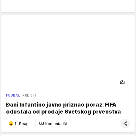
FUDBAL
PRE 8 H
Đani Infantino javno priznao poraz: FIFA
odustala od prodaje Svetskog prvenstva
1
·
Reaguj
Komentariši