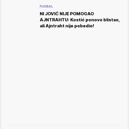
FUDBAL
NI JOVIĆ NIJE POMOGAO
AJNTRAHTU: Kostić ponovo blistao,
ali Ajntraht nije pobedio!