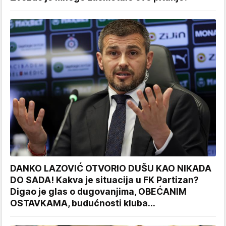
DANKO LAZOVIĆ OTVORIO DUŠU KAO NIKADA
DO SADA! Kakva je situacija u FK Partizan?
Digao je glas o dugovanjima, OBEĆANIM
OSTAVKAMA, budućnosti kluba...