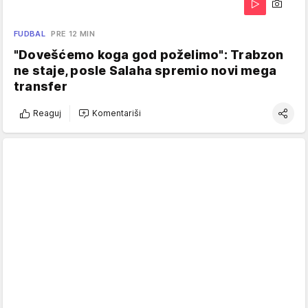
FUDBAL
PRE 12 MIN
"Dovešćemo koga god poželimo": Trabzon
ne staje, posle Salaha spremio novi mega
transfer
Reaguj
Komentariši