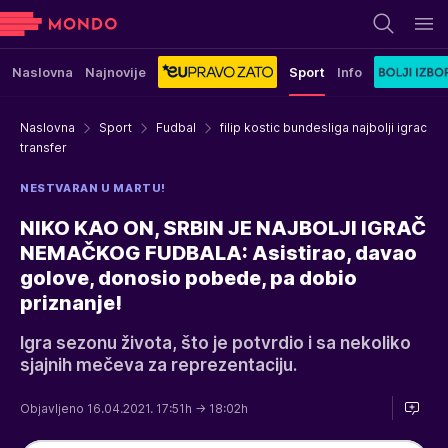
Naslovna
Najnovije
Sport
Info
Naslovna
Sport
Fudbal
filip kostic bundesliga najbolji igrac
transfer
NESTVARAN U MARTU!
NIKO KAO ON, SRBIN JE NAJBOLJI IGRAČ
NEMAČKOG FUDBALA: Asistirao, davao
golove, donosio pobede, pa dobio
priznanje!
Igra sezonu života, što je potvrdio i sa nekoliko
sjajnih mečeva za reprezentaciju.
Objavljeno 16.04.2021. 17:51h
→ 18:02h