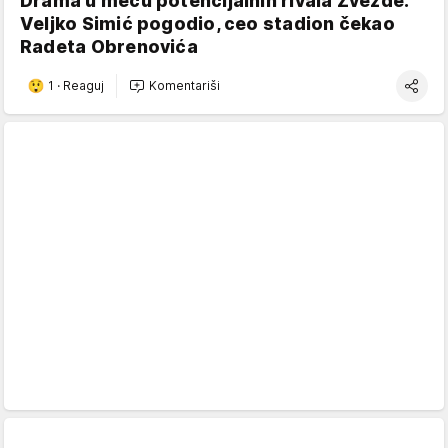
Drama u meču potencijalnih rivala Zvezde:
Veljko Simić pogodio, ceo stadion čekao
Radeta Obrenovića
1
·
Reaguj
Komentariši