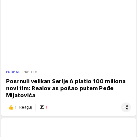
FUDBAL
PRE 11 H
Posrnuli velikan Serije A platio 100 miliona
novi tim: Realov as pošao putem Peđe
Mijatovića
1
·
Reaguj
1