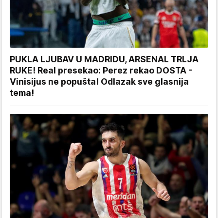
PUKLA LJUBAV U MADRIDU, ARSENAL TRLJA
RUKE! Real presekao: Perez rekao DOSTA -
Vinisijus ne popušta! Odlazak sve glasnija
tema!