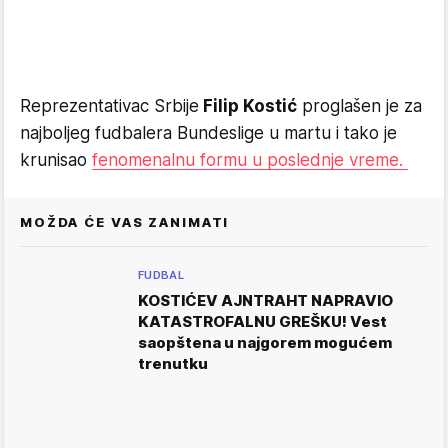
Reprezentativac Srbije
Filip Kostić
proglašen je za
najboljeg fudbalera Bundeslige u martu i tako je
krunisao
fenomenalnu formu u poslednje vreme.
MOŽDA ĆE VAS ZANIMATI
FUDBAL
KOSTIĆEV AJNTRAHT NAPRAVIO
KATASTROFALNU GREŠKU! Vest
saopštena u najgorem mogućem
trenutku