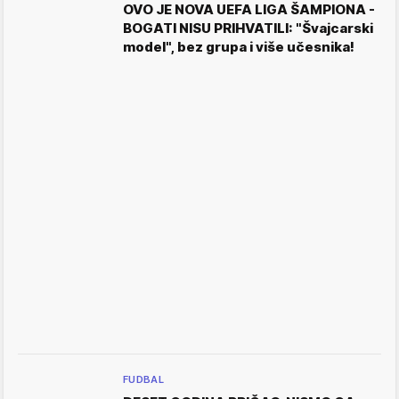
OVO JE NOVA UEFA LIGA ŠAMPIONA -
BOGATI NISU PRIHVATILI: "Švajcarski
model", bez grupa i više učesnika!
FUDBAL