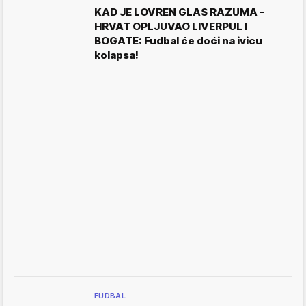
KAD JE LOVREN GLAS RAZUMA -
HRVAT OPLJUVAO LIVERPUL I
BOGATE: Fudbal će doći na ivicu
kolapsa!
FUDBAL