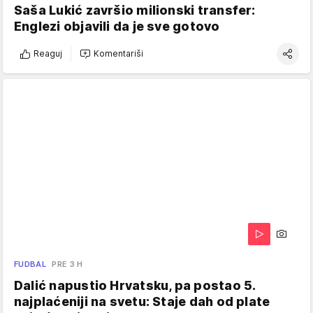
Saša Lukić završio milionski transfer:
Englezi objavili da je sve gotovo
Reaguj
Komentariši
FUDBAL
PRE 3 H
Dalić napustio Hrvatsku, pa postao 5.
najplaćeniji na svetu: Staje dah od plate