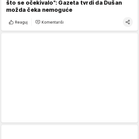
što se očekivalo": Gazeta tvrdi da Dušan
možda čeka nemoguće
Reaguj
Komentariši