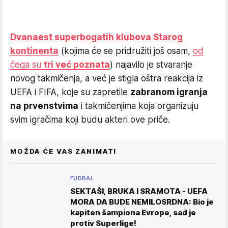
Dvanaest superbogatih klubova Starog
kontinenta
(kojima će se pridružiti još osam,
od
čega su
tri već poznata
) najavilo je stvaranje
novog takmičenja, a već je stigla oštra reakcija iz
UEFA i FIFA, koje su zapretile
zabranom igranja
na prvenstvima
i takmičenjima koja organizuju
svim igračima koji budu akteri ove priče.
MOŽDA ĆE VAS ZANIMATI
FUDBAL
SEKTAŠI, BRUKA I SRAMOTA - UEFA
MORA DA BUDE NEMILOSRDNA: Bio je
kapiten šampiona Evrope, sad je
protiv Superlige!