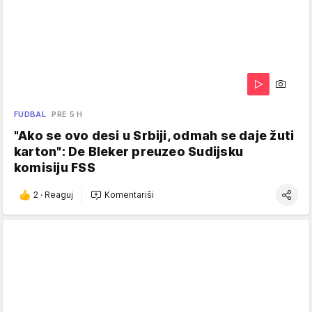
FUDBAL
PRE 5 H
"Ako se ovo desi u Srbiji, odmah se daje žuti
karton": De Bleker preuzeo Sudijsku
komisiju FSS
2
·
Reaguj
Komentariši