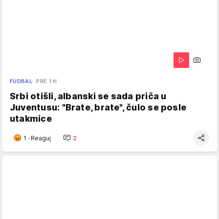
FUDBAL
PRE 1 H
Srbi otišli, albanski se sada priča u
Juventusu: "Brate, brate", čulo se posle
utakmice
1
·
Reaguj
2