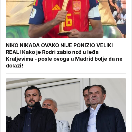
NIKO NIKADA OVAKO NIJE PONIZIO VELIKI
REAL! Kako je Rodri zabio nož u leđa
Kraljevima - posle ovoga u Madrid bolje da ne
dolazi!