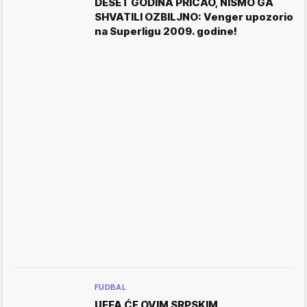
DESET GODINA PRIČAO, NISMO GA
SHVATILI OZBILJNO: Venger upozorio
na Superligu 2009. godine!
FUDBAL
UEFA ĆE OVIM SRPSKIM