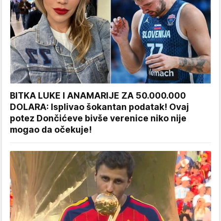
BITKA LUKE I ANAMARIJE ZA 50.000.000
DOLARA: Isplivao šokantan podatak! Ovaj
potez Dončićeve bivše verenice niko nije
mogao da očekuje!