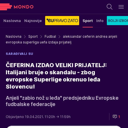
Naslovna
Najnovije
Sport
Info
Naslovna
Sport
Fudbal
aleksandar ceferin andrea anjeli
evropska superliga uefa izdaja prijatelj
SARAĐIVALI SU
ČEFERINA IZDAO VELIKI PRIJATELJ:
Italijani bruje o skandalu - zbog
evropske Superlige okrenuo leđa
Slovencu!
Anjeli "zabio nož u leđa" predsjedniku Evropske
fudbalske federacije
Objavljeno 19.04.2021. 11:20h
→ 11:59h
1