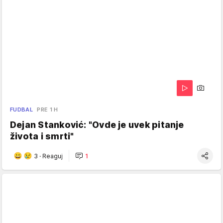
FUDBAL
PRE 1 H
Dejan Stanković: "Ovde je uvek pitanje
života i smrti"
3
·
Reaguj
1