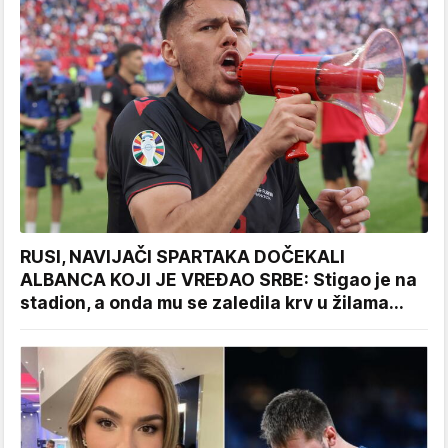
RUSI, NAVIJAČI SPARTAKA DOČEKALI
ALBANCA KOJI JE VREĐAO SRBE: Stigao je na
stadion, a onda mu se zaledila krv u žilama...