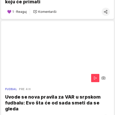
koju će primati
1
·
Reaguj
Komentariši
FUDBAL
PRE 4 H
Uvode se nova pravila za VAR u srpskom
fudbalu: Evo šta će od sada smeti da se
gleda