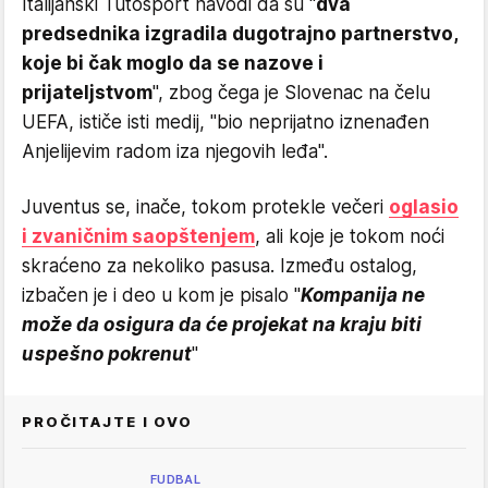
Italijanski Tutosport navodi da su "
dva
predsednika izgradila dugotrajno partnerstvo,
koje bi čak moglo da se nazove i
prijateljstvom
", zbog čega je Slovenac na čelu
UEFA, ističe isti medij, "bio neprijatno iznenađen
Anjelijevim radom iza njegovih leđa".
Juventus se, inače, tokom protekle večeri
oglasio
i zvaničnim saopštenjem
, ali koje je tokom noći
skraćeno za nekoliko pasusa. Između ostalog,
izbačen je i deo u kom je pisalo ''
Kompanija ne
može da osigura da će projekat na kraju biti
uspešno pokrenut
"
PROČITAJTE I OVO
FUDBAL