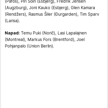
(Pafos), Piri Soiri (Esbjerg), Fredrik Jensen
(Augzburg), Joni Kauko (Esbjerg), Glen Kamara
(Rendžers), Rasmus Šiler (Đurgarden), Tim Sparv
(Larisa).
Napad:
Temu Puki (Norič), Lasi Lapalajnen
(Montreal), Markus Fors (Brentford), Joel
Pohjanpalo (Union Berlin).