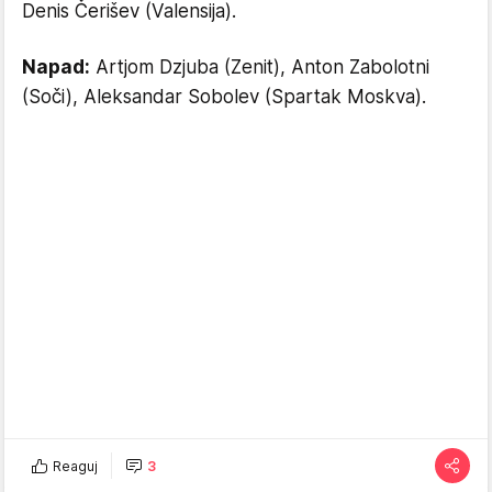
Denis Čerišev (Valensija).
Napad:
Artjom Dzjuba (Zenit), Anton Zabolotni
(Soči), Aleksandar Sobolev (Spartak Moskva).
Reaguj
3