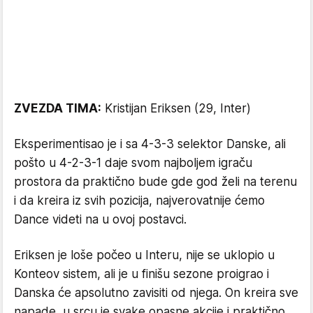
ZVEZDA TIMA:
Kristijan Eriksen (29, Inter)
Eksperimentisao je i sa 4-3-3 selektor Danske, ali
pošto u 4-2-3-1 daje svom najboljem igraču
prostora da praktično bude gde god želi na terenu
i da kreira iz svih pozicija, najverovatnije ćemo
Dance videti na u ovoj postavci.
Eriksen je loše počeo u Interu, nije se uklopio u
Konteov sistem, ali je u finišu sezone proigrao i
Danska će apsolutno zavisiti od njega. On kreira sve
napade, u srcu je svake opasne akcije i praktično