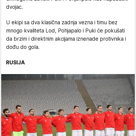
dvojac.
U ekipi sa dva klasična zadnja vezna i timu bez
mnogo kvaliteta Lod, Pohjapalo i Puki će pokušati
da brzim i direktnim akcijama iznenade protivnika i
dođu do gola.
RUSIJA