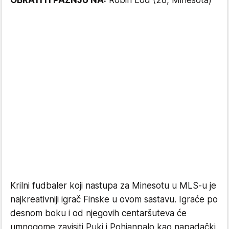
OBRATITI PAŽNJU NA:
Robin Lod (28, Minesota)
Krilni fudbaler koji nastupa za Minesotu u MLS-u je
najkreativniji igrač Finske u ovom sastavu. Igraće po
desnom boku i od njegovih centaršuteva će
umnogome zavisiti Puki i Pohjanpalo kao napadački