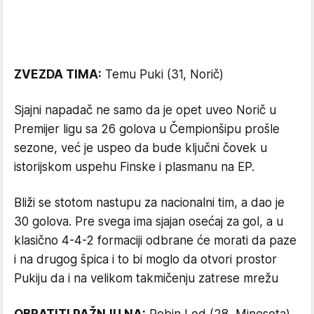
ZVEZDA TIMA:
Temu Puki (31, Norič)
Sjajni napadač ne samo da je opet uveo Norič u
Premijer ligu sa 26 golova u Čempionšipu prošle
sezone, već je uspeo da bude ključni čovek u
istorijskom uspehu Finske i plasmanu na EP.
Bliži se stotom nastupu za nacionalni tim, a dao je
30 golova. Pre svega ima sjajan osećaj za gol, a u
klasično 4-4-2 formaciji odbrane će morati da paze
i na drugog špica i to bi moglo da otvori prostor
Pukiju da i na velikom takmičenju zatrese mrežu