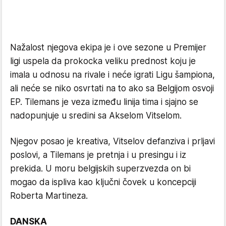
Nažalost njegova ekipa je i ove sezone u Premijer
ligi uspela da prokocka veliku prednost koju je
imala u odnosu na rivale i neće igrati Ligu šampiona,
ali neće se niko osvrtati na to ako sa Belgijom osvoji
EP. Tilemans je veza između linija tima i sjajno se
nadopunjuje u sredini sa Akselom Vitselom.
Njegov posao je kreativa, Vitselov defanziva i prljavi
poslovi, a Tilemans je pretnja i u presingu i iz
prekida. U moru belgijskih superzvezda on bi
mogao da ispliva kao ključni čovek u koncepciji
Roberta Martineza.
DANSKA