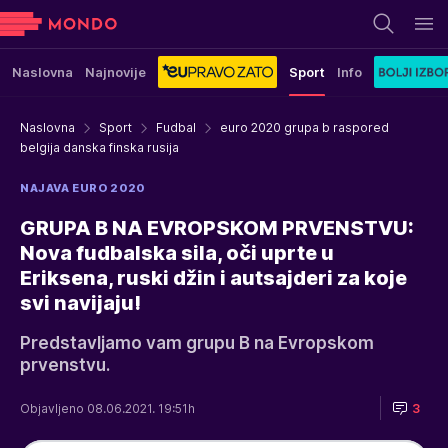
Naslovna
Najnovije
Sport
Info
Naslovna
Sport
Fudbal
euro 2020 grupa b raspored
belgija danska finska rusija
NAJAVA EURO 2020
GRUPA B NA EVROPSKOM PRVENSTVU:
Nova fudbalska sila, oči uprte u
Eriksena, ruski džin i autsajderi za koje
svi navijaju!
Predstavljamo vam grupu B na Evropskom
prvenstvu.
Objavljeno 08.06.2021. 19:51h
3