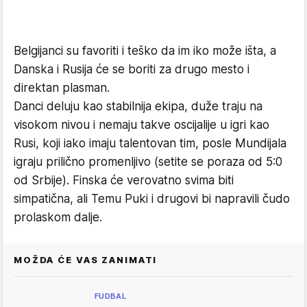
Belgijanci su favoriti i teško da im iko može išta, a
Danska i Rusija će se boriti za drugo mesto i
direktan plasman.
Danci deluju kao stabilnija ekipa, duže traju na
visokom nivou i nemaju takve oscijalije u igri kao
Rusi, koji iako imaju talentovan tim, posle Mundijala
igraju prilično promenljivo (setite se poraza od 5:0
od Srbije). Finska će verovatno svima biti
simpatična, ali Temu Puki i drugovi bi napravili čudo
prolaskom dalje.
MOŽDA ĆE VAS ZANIMATI
FUDBAL