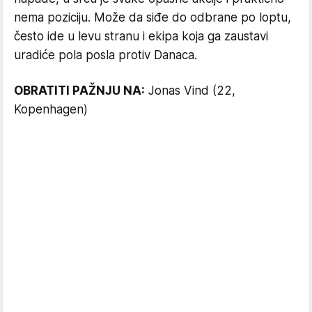
nema poziciju. Može da siđe do odbrane po loptu,
često ide u levu stranu i ekipa koja ga zaustavi
uradiće pola posla protiv Danaca.
OBRATITI PAŽNJU NA:
Jonas Vind (22,
Kopenhagen)