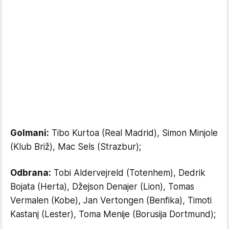
Golmani:
Tibo Kurtoa (Real Madrid), Simon Minjole
(Klub Briž), Mac Sels (Strazbur);
Odbrana:
Tobi Aldervejreld (Totenhem), Dedrik
Bojata (Herta), Džejson Denajer (Lion), Tomas
Vermalen (Kobe), Jan Vertongen (Benfika), Timoti
Kastanj (Lester), Toma Menije (Borusija Dortmund);