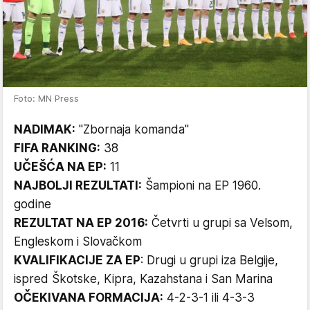
Foto: MN Press
NADIMAK:
"Zbornaja komanda"
FIFA RANKING:
38
UČEŠĆA NA EP:
11
NAJBOLJI REZULTATI:
Šampioni na EP 1960.
godine
REZULTAT NA EP 2016:
Četvrti u grupi sa Velsom,
Engleskom i Slovačkom
KVALIFIKACIJE ZA EP
: Drugi u grupi iza Belgije,
ispred Škotske, Kipra, Kazahstana i San Marina
OČEKIVANA FORMACIJA:
4-2-3-1 ili 4-3-3