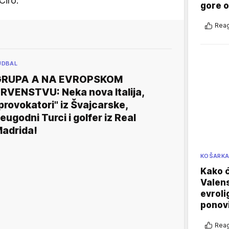
 Ćiro.
gore 
Reag
UDBAL
GRUPA A NA EVROPSKOM
RVENSTVU: Neka nova Italija,
provokatori" iz Švajcarske,
eugodni Turci i golfer iz Real
adrida!
KOŠARK
Kako ć
Valens
evroli
ponovi
Reag