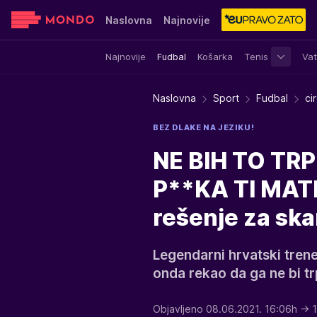
Naslovna
Najnovije
Najnovije
Fudbal
Košarka
Tenis
Vat
Sensa
Stvar ukusa
Yumama
Naslovna
Sport
Fudbal
ci
BEZ DLAKE NA JEZIKU!
NE BIH TO TR
P**KA TI MATE
rešenje za ska
Legendarni hrvatski trene
onda rekao da ga ne bi tr
Objavljeno 08.06.2021. 16:06h
→ 1