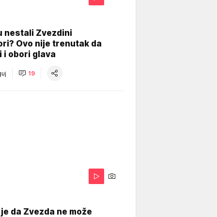
 nestali Zvezdini
ri? Ovo nije trenutak da
i i obori glava
uj
19
 je da Zvezda ne može