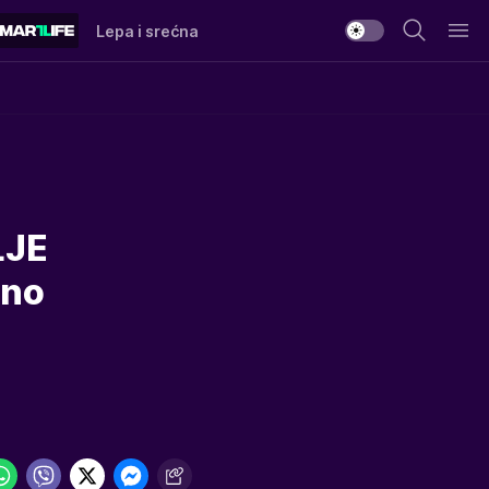
Lepa i srećna
LJE
sno