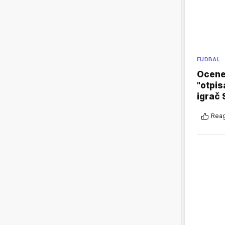
FUDBAL
Ocene 
"otpis
igrač 
Reag