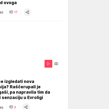
od ovoga
uj
17
A
e izgledati nova
ija? Raščerupali je
gaši, pa napravila tim da
 senzaciju u Evroligi
uj
2