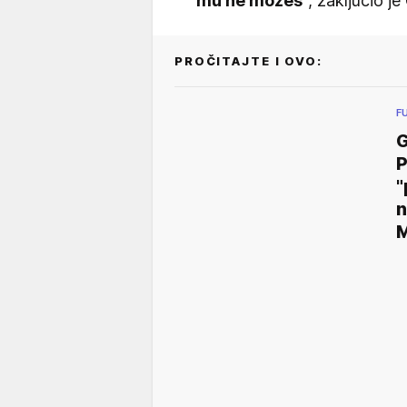
mu ne možeš
", zaključio je
PROČITAJTE I OVO:
F
P
"
n
M