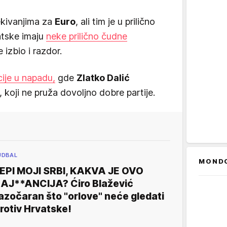
ekivanjima za
Euro
, ali tim je u prilično
atske imaju
neke prilično čudne
je izbio i razdor.
ije u napadu,
gde
Zlatko Dalić
, koji ne pruža dovoljno dobre partije.
UDBAL
MOND
EPI MOJI SRBI, KAKVA JE OVO
AJ**ANCIJA? Ćiro Blažević
azočaran što "orlove" neće gledati
rotiv Hrvatske!