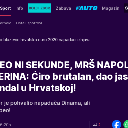
Sport
Info
Zabava
Magazin
erpolo
Ostali sportovi
ro blazevic hrvatska euro 2020 napadaci izhjava
PEO NI SEKUNDE, MRŠ NAPO
RINA: Ćiro brutalan, dao ja
ndal u Hrvatskoj!
r je pohvalio napadača Dinama, ali
peo!
6:20h
2