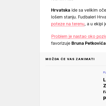
Hrvatska
ide sa velikim oč
lošem stanju. Fudbaleri Hrv
poteze na terenu
, a u ekipi 
Problem je nastao oko pozic
favorizuje
Bruna Petkovića
MOŽDA ĆE VAS ZANIMATI
F
L
Z
r
p