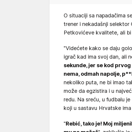
O situaciji sa napadačima se
trener i nekadašnji selektor 
Petkovićeve kvalitete, ali b
"Videćete kako se daju golo
igrač kad ima svoj dan, ali
sekunde, jer se kod prvog 
nema, odmah napolje, p**k
nekoliko puta, ne bi imao t
može da egzistira i u najveć
redu. Na sreću, u fudbalu je 
koji u sastavu Hrvatske ima
"
Rebić, tako je! Moj miljen