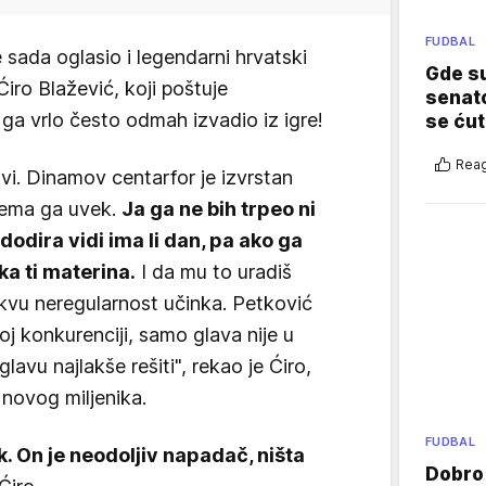
FUDBAL
 sada oglasio i legendarni hrvatski
Gde su
Ćiro Blažević, koji poštuje
senato
i ga vrlo često odmah izvadio iz igre!
se ćut
Reag
vi. Dinamov centarfor je izvrstan
 nema ga uvek.
Ja ga ne bih trpeo ni
dodira vidi ima li dan, pa ako ga
a ti materina.
I da mu to uradiš
akvu neregularnost učinka. Petković
oj konkurenciji, samo glava nije u
glavu najlakše rešiti", rekao je Ćiro,
 novog miljenika.
FUDBAL
ik. On je neodoljiv napadač, ništa
Dobro