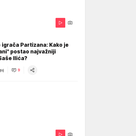
igrača Partizana: Kako je
ani" postao najvažniji
Saše Ilića?
uj
9