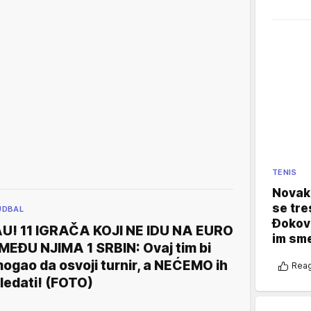
TENIS
Novak 
se tre
UDBAL
Đokovi
U! 11 IGRAČA KOJI NE IDU NA EURO
im sm
 MEĐU NJIMA 1 SRBIN: Ovaj tim bi
ogao da osvoji turnir, a NEĆEMO ih
Reag
ledati! (FOTO)