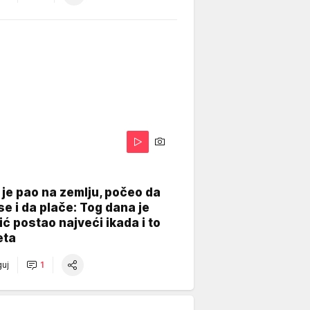
je pao na zemlju, počeo da
se i da plače: Tog dana je
ć postao najveći ikada i to
eta
uj
1