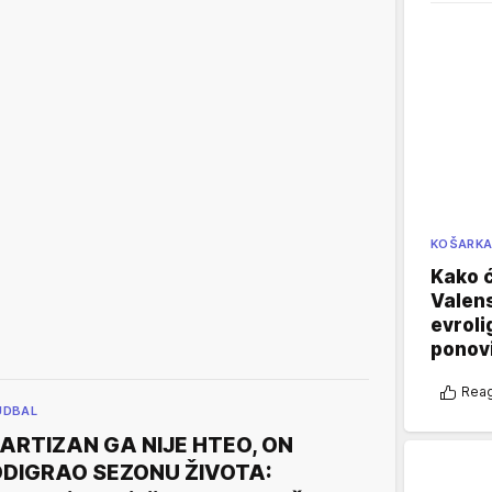
KOŠARK
Kako ć
Valens
evroli
ponovi
Reag
UDBAL
ARTIZAN GA NIJE HTEO, ON
DIGRAO SEZONU ŽIVOTA: