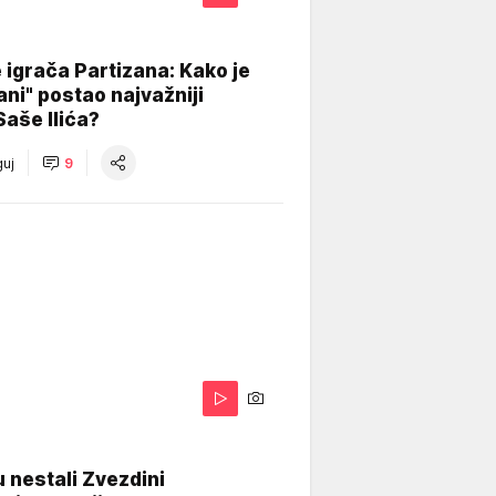
igrača Partizana: Kako je
ani" postao najvažniji
Saše Ilića?
uj
9
 nestali Zvezdini