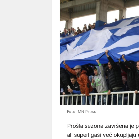
Foto: MN Press
Prošla sezona završena je p
ali superligaši već okupljaj