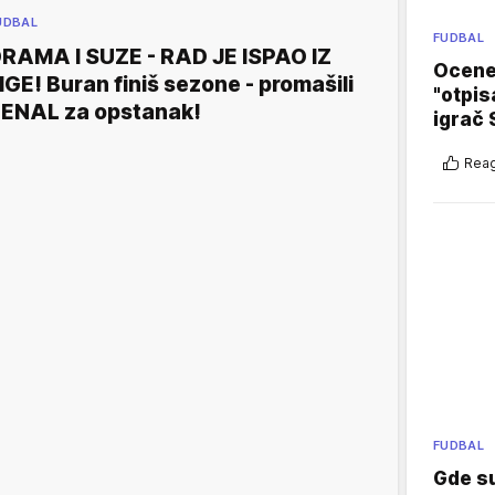
UDBAL
FUDBAL
RAMA I SUZE - RAD JE ISPAO IZ
Ocene 
IGE! Buran finiš sezone - promašili
"otpis
ENAL za opstanak!
igrač 
Reag
FUDBAL
Gde su