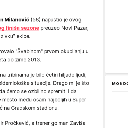
an Milanović
(58) napustio je ovog
g finiša sezone
preuzeo Novi Pazar,
ozivku" ekipe.
tvovalo "Švabinom" prvom okupljanju u
leta do zime 2013.
 tribinama je bilo četiri hiljade ljudi,
pidemiološke situacije. Drago mi je što
MOND
a ćemo se ozbiljno spremiti i da
je mesto među osam najboljih u Super
ović na Gradskom stadionu.
mir Pročkević, a trener golman Zaviša