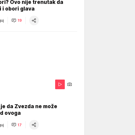
ri? Ovo nije trenutak da
i i obori glava
uj
19
 je da Zvezda ne može
od ovoga
uj
17