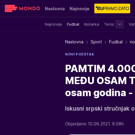
Naslovna
Najnovije
Najnovije
Fudbal
Košarka
Tenis
Vat
Sensa
Stvar ukusa
Yumama
Naslovna
Sport
Fudbal
no
NOVI POČETAK
PAMTIM 4.000
MEĐU OSAM TIM
osam godina - 
Iskusni srpski stručnjak
Objavljeno 10.06.2021. 6:58h