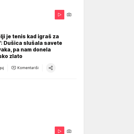
lji je tenis kad igraš za
": Dušica slušala savete
vaka, pa nam donela
sko zlato
uj
Komentariši