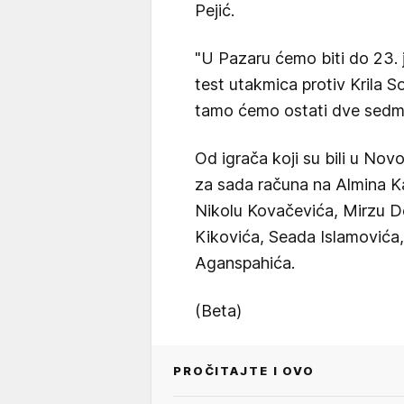
Pejić.
"U Pazaru ćemo biti do 23. 
test utakmica protiv Krila S
tamo ćemo ostati dve sedmic
Od igrača koji su bili u Nov
za sada računa na Almina Ka
Nikolu Kovačevića, Mirzu D
Kikovića, Seada Islamovića,
Aganspahića.
(Beta)
PROČITAJTE I OVO