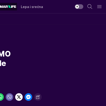
Lepa i srećna
AMO
le