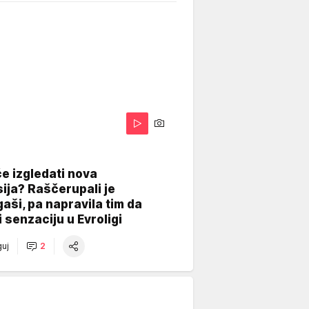
A
e izgledati nova
ija? Raščerupali je
gaši, pa napravila tim da
 senzaciju u Evroligi
uj
2