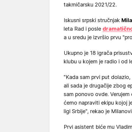
takmičarsku 2021/22.
Iskusni srpski stručnjak
Mil
leta Rad i posle
dramatično
a u sredu je izvršio prvu "pr
Ukupno je 18 igrača prisus
klubu u kojem je radio i od 
"Kada sam prvi put dolazio, na
ali sada je drugačije zbog e
sam ponovo ovde. Verujem d
ćemo napraviti ekipu kojoj 
ligi Srbije", rekao je Milan
Prvi asistent biće mu Vladi