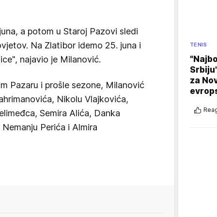
juna, a potom u Staroj Pazovi sledi
ovjetov. Na Zlatibor idemo 25. juna i
TENIS
"Najbo
e", najavio je Milanović.
Srbiju
za No
om Pazaru i prošle sezone, Milanović
evrop
hrimanovića, Nikolu Vlajkovića,
Reag
elimeđca, Semira Alića, Danka
 Nemanju Perića i Almira