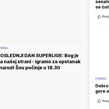
senato
se ćut
Reag
UDBAL
OSLEDNJI DAN SUPERLIGE: Bog je
a našoj strani - igramo za opstanak
 narod! Šou počinje u 18.30
FUDBAL
Dobro
gore 
Reag