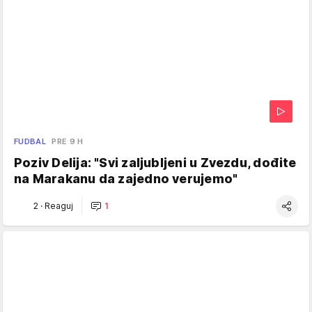
FUDBAL
PRE 9 H
Poziv Delija: "Svi zaljubljeni u Zvezdu, dođite
na Marakanu da zajedno verujemo"
2
·
Reaguj
1