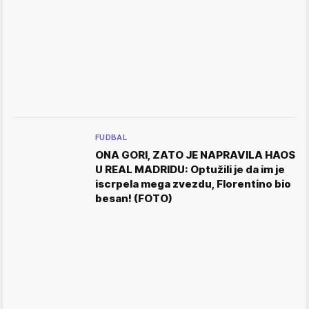
FUDBAL
ONA GORI, ZATO JE NAPRAVILA HAOS
U REAL MADRIDU: Optužili je da im je
iscrpela mega zvezdu, Florentino bio
besan! (FOTO)