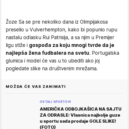
Žoze Sa se pre nekoliko dana iz Olimpijakosa
preselio u Vulverhempton, kako bi popunio rupu
nastalu odlasku Rui Patrisija, a sa njim u Premijer
ligu stiže i
gospođa za koju mnogi tvrde da je
najlepša žena fudbalera na svetu
. Portugalska
glumica i model će vas u to ubediti ako joj
pogledate slike na društvenim mrežama.
MOŽDA ĆE VAS ZANIMATI
OSTALI SPORTOVI
AMERIČKA ODBOJKAŠICA NA SAJTU
ZA ODRASLE: Vlasnica najbolje guze
u sportu sada prodaje GOLE SLIKE!
(FOTO)