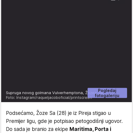
Pogledaj
Supruga novog golmana Vulverhemptona, Žozea Sa.
fotogaleriju
Foto: Instagram/raqueljacoboficial/printscreen
Podsećamo, Žoze Sa (28) je iz Pireja stigao u
Premijer ligu, gde je potpisao petogodišnji ugovor.
Do sada je branio za ekipe
Maritima, Porta i