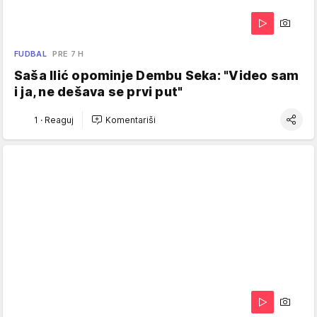
FUDBAL
PRE 7 H
Saša Ilić opominje Dembu Seka: "Video sam
i ja, ne dešava se prvi put"
1
·
Reaguj
Komentariši