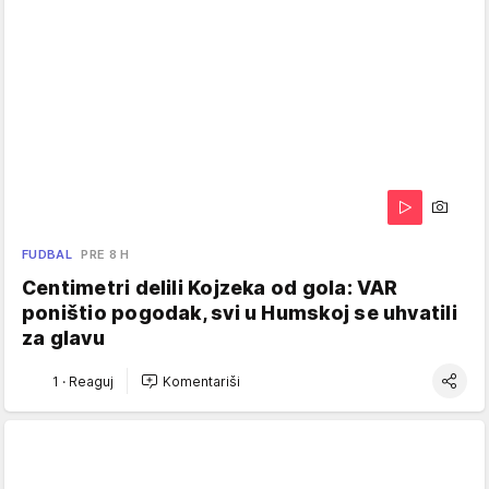
FUDBAL
PRE 8 H
Centimetri delili Kojzeka od gola: VAR
poništio pogodak, svi u Humskoj se uhvatili
za glavu
1
·
Reaguj
Komentariši