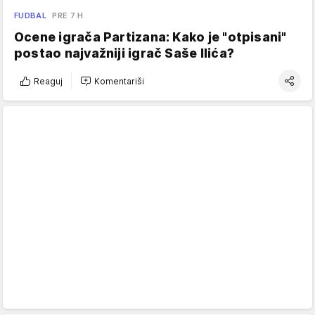
FUDBAL
PRE 7 H
Ocene igrača Partizana: Kako je "otpisani"
postao najvažniji igrač Saše Ilića?
Reaguj
Komentariši