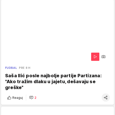
FUDBAL
PRE 8 H
Saša Ilić posle najbolje partije Partizana:
"Ako tražim dlaku u jajetu, dešavaju se
greške"
Reaguj
2