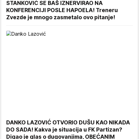
STANKOVIĆ SE BAŠ IZNERVIRAO NA
KONFERENCIJI POSLE HAPOELA! Treneru
Zvezde je mnogo zasmetalo ovo pitanje!
DANKO LAZOVIĆ OTVORIO DUŠU KAO NIKADA
DO SADA! Kakva je situacija u FK Partizan?
Digao je glas o dugovanjima, OBEĆANIM