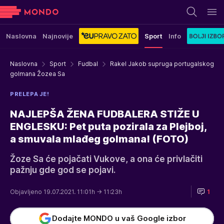
Naslovna
Najnovije
Sport
Info
Naslovna
Sport
Fudbal
Rakel Jakob supruga portugalskog
golmana Žozea Sa
PRELEPA JE!
NAJLEPŠA ŽENA FUDBALERA STIŽE U
ENGLESKU: Pet puta pozirala za Plejboj,
a smuvala mlađeg golmana! (FOTO)
Žoze Sa će pojačati Vukove, a ona će privlačiti
pažnju gde god se pojavi.
Objavljeno 19.07.2021. 11:01h
→ 11:23h
1
Dodajte MONDO u vaš Google izbor