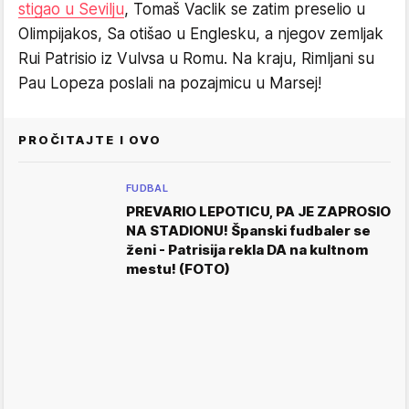
stigao u Sevilju
, Tomaš Vaclik se zatim preselio u
Olimpijakos, Sa otišao u Englesku, a njegov zemljak
Rui Patrisio iz Vulvsa u Romu. Na kraju, Rimljani su
Pau Lopeza poslali na pozajmicu u Marsej!
PROČITAJTE I OVO
FUDBAL
PREVARIO LEPOTICU, PA JE ZAPROSIO
NA STADIONU! Španski fudbaler se
ženi - Patrisija rekla DA na kultnom
mestu! (FOTO)