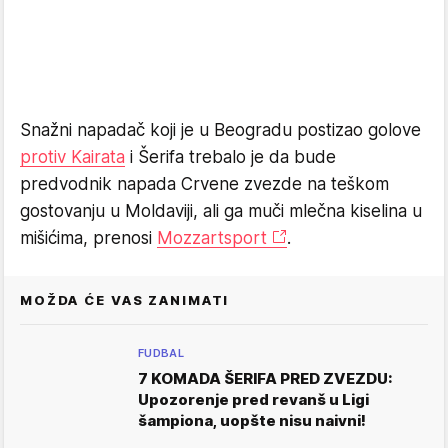
Snažni napadač koji je u Beogradu postizao golove
protiv Kairata
i Šerifa trebalo je da bude
predvodnik napada Crvene zvezde na teškom
gostovanju u Moldaviji, ali ga muči mlečna kiselina u
mišićima, prenosi
Mozzartsport
.
MOŽDA ĆE VAS ZANIMATI
FUDBAL
7 KOMADA ŠERIFA PRED ZVEZDU:
Upozorenje pred revanš u Ligi
šampiona, uopšte nisu naivni!