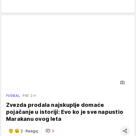
FUDBAL
PRE 2 H
Zvezda prodala najskuplje domaće
pojačanje u istoriji: Evo ko je sve napustio
Marakanu ovog leta
2
·
Reaguj
3