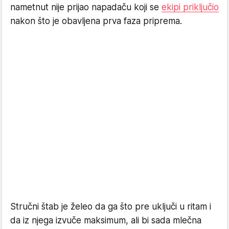
nametnut nije prijao napadaču koji se
ekipi priključio
nakon što je obavljena prva faza priprema.
Stručni štab je želeo da ga što pre uključi u ritam i
da iz njega izvuče maksimum, ali bi sada mlečna