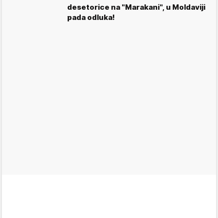
desetorice na "Marakani", u Moldaviji
pada odluka!