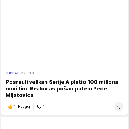
FUDBAL
PRE 3 H
Posrnuli velikan Serije A platio 100 miliona
novi tim: Realov as pošao putem Peđe
Mijatovića
1
·
Reaguj
1