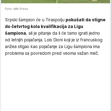
Foto: MN Press
Srpski šampion će u Tiraspolju
pokušati da stigne
do četvrtog kola kvalifikacija za Ligu
šampiona
, ali je pitanje da li će tamo igrati jedno
od letnjih pojačanja. Lois Dioni koji je iz francuskog
anžea stigao kao pojačanje za Ligu šampiona ima
problema sa povredom pred veoma važan meč.