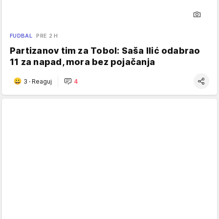
FUDBAL
PRE 2 H
Partizanov tim za Tobol: Saša Ilić odabrao
11 za napad, mora bez pojačanja
3
·
Reaguj
4