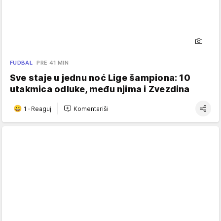
FUDBAL
PRE 41 MIN
Sve staje u jednu noć Lige šampiona: 10
utakmica odluke, među njima i Zvezdina
1
·
Reaguj
Komentariši