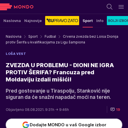
Naslovna
Najnovije
Sport
Info
Naslovna
Sport
Fudbal
Crvena zvezda bez Loisa Dionija
protiv Šerifa u kvalifikacijama za Ligu šampiona
LOŠA VEST
ZVEZDA U PROBLEMU - DIONI NE IGRA
PROTIV ŠERIFA? Francuza pred
Moldaviju izdali mišići!
Pred gostovanje u Tiraspolju, Stanković nije
siguran da će snažni napadač moći na teren.
Objavljeno 08.08.2021. 9:31h
→ 9:46h
19
Dodajte MONDO u vaš Google izbor