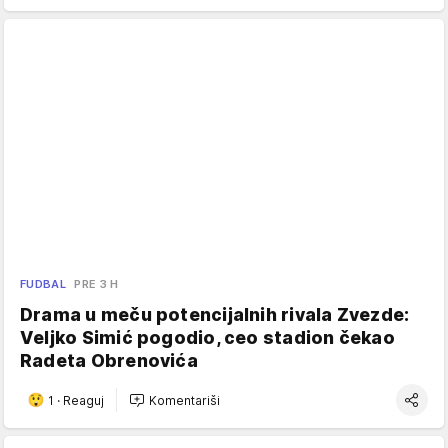
FUDBAL
PRE 3 H
Drama u meču potencijalnih rivala Zvezde:
Veljko Simić pogodio, ceo stadion čekao
Radeta Obrenovića
1
·
Reaguj
Komentariši