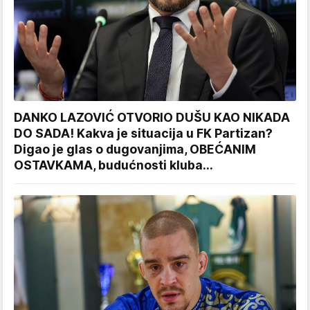
DANKO LAZOVIĆ OTVORIO DUŠU KAO NIKADA
DO SADA! Kakva je situacija u FK Partizan?
Digao je glas o dugovanjima, OBEĆANIM
OSTAVKAMA, budućnosti kluba...