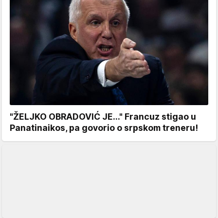
"ŽELJKO OBRADOVIĆ JE..." Francuz stigao u
Panatinaikos, pa govorio o srpskom treneru!