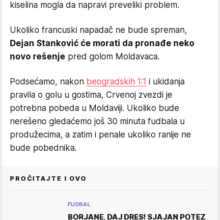
kiselina mogla da napravi preveliki problem.
Ukoliko francuski napadač ne bude spreman,
Dejan Stanković će morati da pronađe neko
novo rešenje
pred golom Moldavaca.
Podsećamo, nakon
beogradskih 1:1
i ukidanja
pravila o golu u gostima, Crvenoj zvezdi je
potrebna pobeda u Moldaviji. Ukoliko bude
nerešeno gledaćemo još 30 minuta fudbala u
produžecima, a zatim i penale ukoliko ranije ne
bude pobednika.
PROČITAJTE I OVO
FUDBAL
BORJANE, DAJ DRES! SJAJAN POTEZ