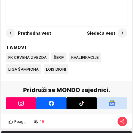
Prethodna vest
Sledeća vest
TAGOVI
FK CRVENA ZVEZDA
ŠERIF
KVALIFIKACIJE
LIGA ŠAMPIONA
LOIS DIONI
Pridruži se MONDO zajednici.
Reaguj
19