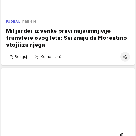
FUDBAL
PRE 5 H
Milijarder iz senke pravi najsumnjivije
transfere ovog leta: Svi znaju da Florentino
stoji iza njega
Reaguj
Komentariši