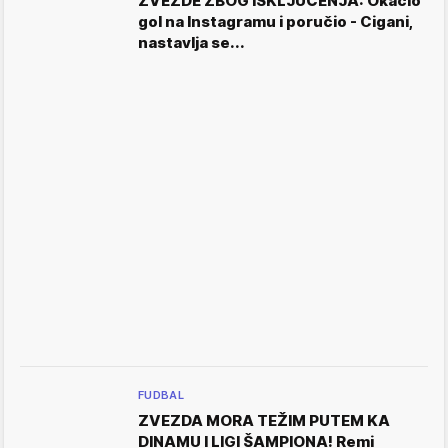
ZVEZDE ZBOG ISKLJUČENJA: Okačio
gol na Instagramu i poručio - Cigani,
nastavlja se...
FUDBAL
ZVEZDA MORA TEŽIM PUTEM KA
DINAMU I LIGI ŠAMPIONA! Remi