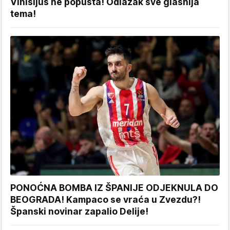
Vinisijus ne popušta! Odlazak sve glasnija
tema!
PONOĆNA BOMBA IZ ŠPANIJE ODJEKNULA DO
BEOGRADA! Kampaco se vraća u Zvezdu?!
Španski novinar zapalio Delije!