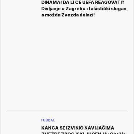
DINAMA! DA LI ĆE UEFA REAGOVATI?
Divljanje u Zagrebu i fašistički slogan,
a možda Zvezda dolazi!
FUDBAL
KANGA SE IZVINIO NAVIJAČIMA