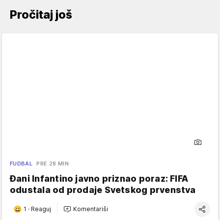
Pročitaj još
FUDBAL
PRE 28 MIN
Đani Infantino javno priznao poraz: FIFA
odustala od prodaje Svetskog prvenstva
1
·
Reaguj
Komentariši