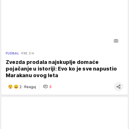
FUDBAL
PRE 3 H
Zvezda prodala najskuplje domaće
pojačanje u istoriji: Evo ko je sve napustio
Marakanu ovog leta
2
·
Reaguj
3