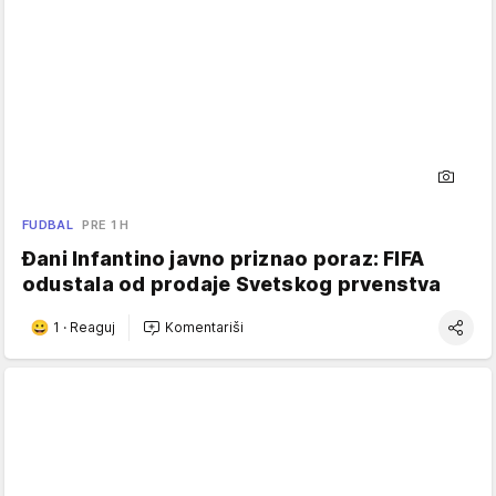
FUDBAL
PRE 1 H
Đani Infantino javno priznao poraz: FIFA
odustala od prodaje Svetskog prvenstva
1
·
Reaguj
Komentariši