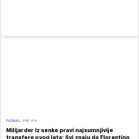
FUDBAL
PRE 6 H
Milijarder iz senke pravi najsumnjivije
transfere ovog leta: Svi znaju da Florentino