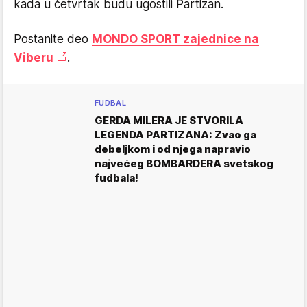
kada u četvrtak budu ugostili Partizan.
Postanite deo
MONDO SPORT zajednice na
Viberu
.
FUDBAL
GERDA MILERA JE STVORILA
LEGENDA PARTIZANA: Zvao ga
debeljkom i od njega napravio
najvećeg BOMBARDERA svetskog
fudbala!