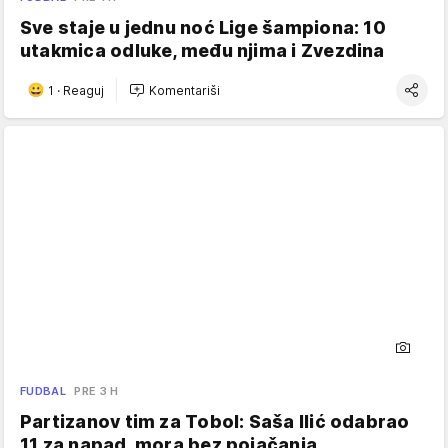
Sve staje u jednu noć Lige šampiona: 10
utakmica odluke, među njima i Zvezdina
1
·
Reaguj
Komentariši
FUDBAL
PRE 3 H
Partizanov tim za Tobol: Saša Ilić odabrao
11 za napad, mora bez pojačanja