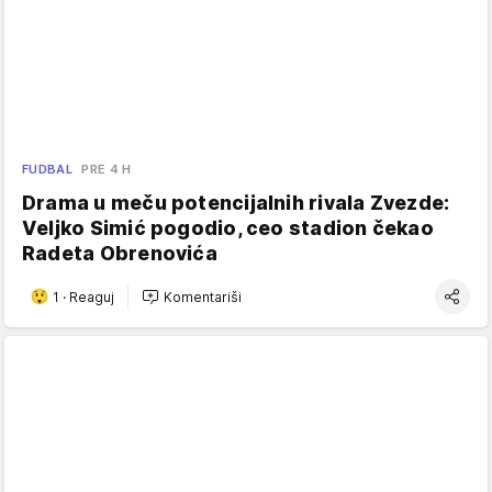
FUDBAL
PRE 4 H
Drama u meču potencijalnih rivala Zvezde:
Veljko Simić pogodio, ceo stadion čekao
Radeta Obrenovića
1
·
Reaguj
Komentariši