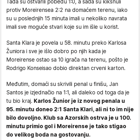
Tada su ostvarili pobedu 1:0, a sada su kiksnuli
protiv Moreirensea 2:2 na domaćem terenu, iako
su u poslednjih 15 minuta imali u nekoliko navrata
imali sve moguće stvari koje su im išle u korist.
Santa Klara je povela u 58. minutu preko Karlosa
Žuniora i sve je išlo dobro po njih kada je
Moreirense ostao sa 10 igrača na terenu, pošto je
Rodrigo Konseisao dobio direktan crveni karton.
Međutim, domaći su skrivili penal u finišu, Jan
Santos je izjednačio na 1:1, ali daleko od toga da je
tu bio kraj.
Karlos Žunior je iz novog penala u
95. minutu doneo 2:1 Santa Klari, ali ni to im nije
bilo dovoljno. Klub sa Azorskih ostrva je u 100.
minutu primio gol i Moreirense je tako stigao
do velikog boda na gostovanju.