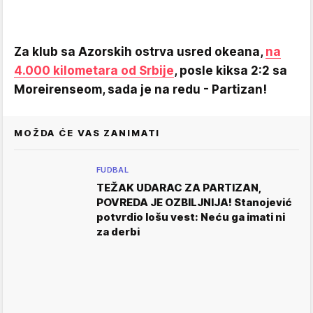
Za klub sa Azorskih ostrva usred okeana,
na
4.000 kilometara od Srbije
, posle kiksa 2:2 sa
Moreirenseom, sada je na redu - Partizan!
MOŽDA ĆE VAS ZANIMATI
FUDBAL
TEŽAK UDARAC ZA PARTIZAN,
POVREDA JE OZBILJNIJA! Stanojević
potvrdio lošu vest: Neću ga imati ni
za derbi