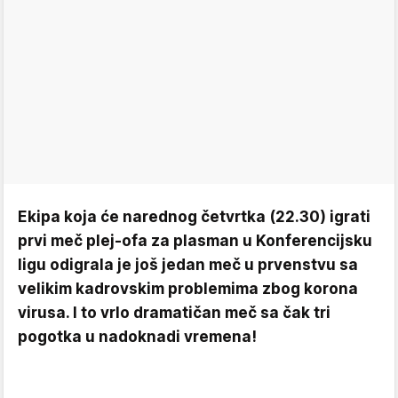
Ekipa koja će narednog četvrtka (22.30) igrati
prvi meč plej-ofa za plasman u Konferencijsku
ligu odigrala je još jedan meč u prvenstvu sa
velikim kadrovskim problemima zbog korona
virusa. I to vrlo dramatičan meč sa čak tri
pogotka u nadoknadi vremena!