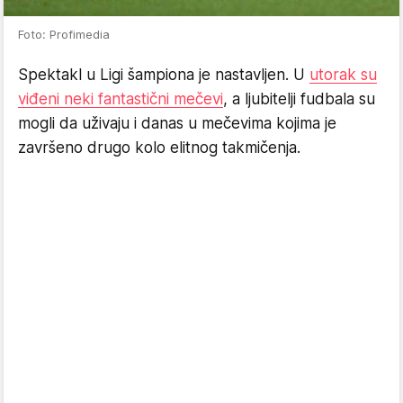
Foto: Profimedia
Spektakl u Ligi šampiona je nastavljen. U
utorak su
viđeni neki fantastični mečevi
, a ljubitelji fudbala su
mogli da uživaju i danas u mečevima kojima je
završeno drugo kolo elitnog takmičenja.