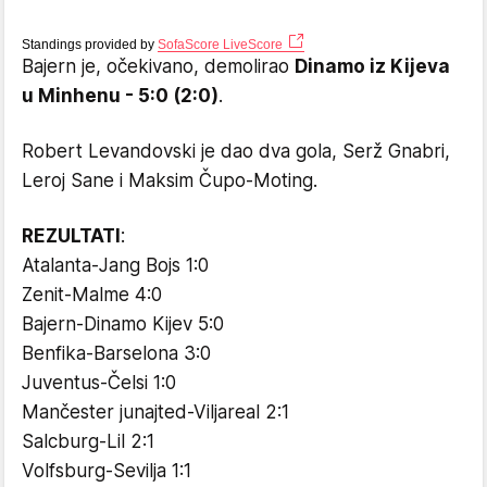
Standings provided by
SofaScore LiveScore
Bajern je, očekivano, demolirao
Dinamo iz Kijeva
u Minhenu - 5:0 (2:0)
.
Robert Levandovski je dao dva gola, Serž Gnabri,
Leroj Sane i Maksim Čupo-Moting.
REZULTATI
:
Atalanta-Jang Bojs 1:0
Zenit-Malme 4:0
Bajern-Dinamo Kijev 5:0
Benfika-Barselona 3:0
Juventus-Čelsi 1:0
Mančester junajted-Viljareal 2:1
Salcburg-Lil 2:1
Volfsburg-Sevilja 1:1