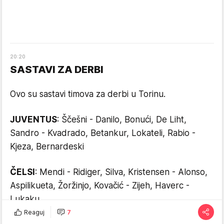
20
:
20
SASTAVI ZA DERBI
Ovo su sastavi timova za derbi u Torinu.
JUVENTUS
: Ščešni - Danilo, Bonući, De Liht,
Sandro - Kvadrado, Betankur, Lokateli, Rabio -
Kjeza, Bernardeski
ČELSI
: Mendi - Ridiger, Silva, Kristensen - Alonso,
Aspilikueta, Žoržinjo, Kovačić - Zijeh, Haverc -
Lukaku
Reaguj
7