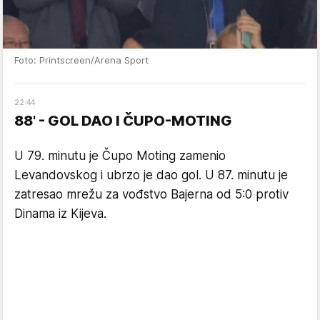
Foto: Printscreen/Arena Sport
22
:
44
88' - GOL DAO I ČUPO-MOTING
U 79. minutu je Čupo Moting zamenio
Levandovskog i ubrzo je dao gol. U 87. minutu je
zatresao mrežu za vođstvo Bajerna od 5:0 protiv
Dinama iz Kijeva.