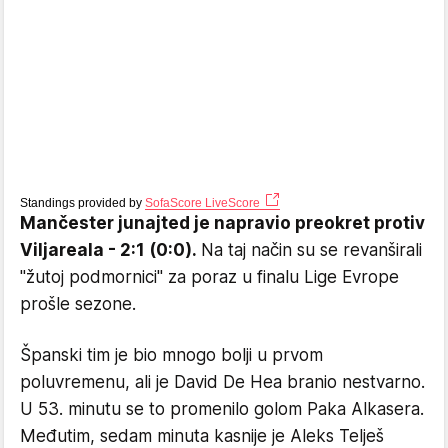
Standings provided by
SofaScore LiveScore
Mančester junajted je napravio preokret protiv
Viljareala - 2:1 (0:0).
Na taj način su se revanširali
"žutoj podmornici" za poraz u finalu Lige Evrope
prošle sezone.
Španski tim je bio mnogo bolji u prvom
poluvremenu, ali je David De Hea branio nestvarno.
U 53. minutu se to promenilo golom Paka Alkasera.
Međutim, sedam minuta kasnije je Aleks Telješ