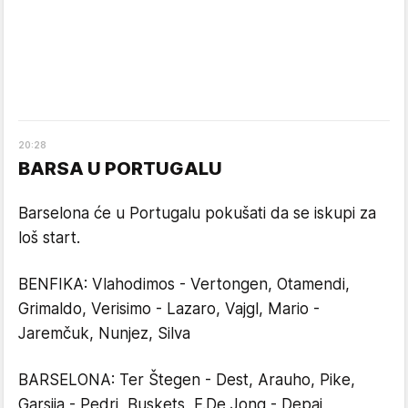
20
:
28
BARSA U PORTUGALU
Barselona će u Portugalu pokušati da se iskupi za
loš start.
BENFIKA: Vlahodimos - Vertongen, Otamendi,
Grimaldo, Verisimo - Lazaro, Vajgl, Mario -
Jaremčuk, Nunjez, Silva
BARSELONA: Ter Štegen - Dest, Arauho, Pike,
Garsija - Pedri, Buskets, F.De Jong - Depaj,