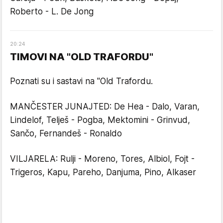
Roberto - L. De Jong
20
:
24
TIMOVI NA "OLD TRAFORDU"
Poznati su i sastavi na "Old Trafordu.
MANČESTER JUNAJTED: De Hea - Dalo, Varan,
Lindelof, Telješ - Pogba, Mektomini - Grinvud,
Sančo, Fernandeš - Ronaldo
VILJARELA: Rulji - Moreno, Tores, Albiol, Fojt -
Trigeros, Kapu, Pareho, Danjuma, Pino, Alkaser