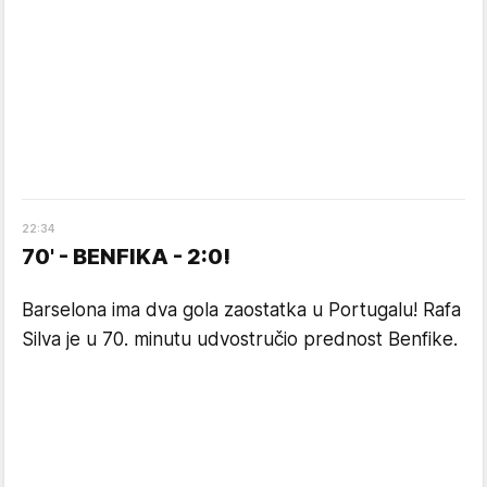
22
:
34
70' - BENFIKA - 2:0!
Barselona ima dva gola zaostatka u Portugalu! Rafa
Silva je u 70. minutu udvostručio prednost Benfike.