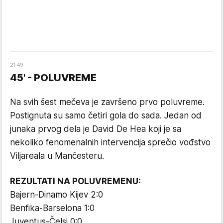
21
:
49
45' - POLUVREME
Na svih šest mečeva je završeno prvo poluvreme.
Postignuta su samo četiri gola do sada. Jedan od
junaka prvog dela je David De Hea koji je sa
nekoliko fenomenalnih intervencija sprečio vođstvo
Viljareala u Mančesteru.
REZULTATI NA POLUVREMENU:
Bajern-Dinamo Kijev 2:0
Benfika-Barselona 1:0
Juventus-Čelsi 0:0