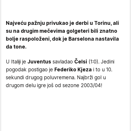
Najveću pažnju privukao je derbi u Torinu, ali
su na drugim mečevima golgeteri bili znatno
bolje raspoloženi, dok je Barselona nastavila
da tone.
U Italiji je
Juventus
savladao
Čelsi
(1:0). Jedini
pogodak postigao je
Federiko Kjeza
i to u 10.
sekundi drugog poluvremena. Najbrži gol u
drugom delu igre još od sezone 2003/04!