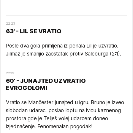
22
:
23
63' - LIL SE VRATIO
Posle dva gola primljena iz penala Lil je uzvratio.
Jilmaz je smanjio zaostatak protiv Salcburga (2:1).
22
:
19
60' - JUNAJTED UZVRATIO
EVROGOLOM!
Vratio se Mančester junajted u igru. Bruno je izveo
slobodan udarac, poslao loptu na ivicu kaznenog
prostora gde je Telješ volej udarcem doneo
izjednačenje. Fenomenalan pogodak!