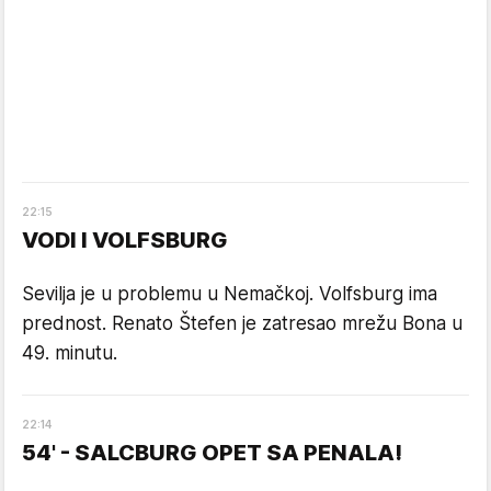
22
:
15
VODI I VOLFSBURG
Sevilja je u problemu u Nemačkoj. Volfsburg ima
prednost. Renato Štefen je zatresao mrežu Bona u
49. minutu.
22
:
14
54' - SALCBURG OPET SA PENALA!