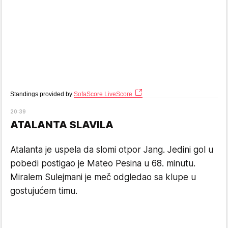
Standings provided by
SofaScore LiveScore
20
:
39
ATALANTA SLAVILA
Atalanta je uspela da slomi otpor Jang. Jedini gol u
pobedi postigao je Mateo Pesina u 68. minutu.
Miralem Sulejmani je meč odgledao sa klupe u
gostujućem timu.