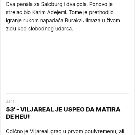
Dva penala za Salcburg i dva gola. Ponovo je
strelac bio Karim Adejemi. Tome je prethodilo
igranje rukom napadača Buraka Jilmaza u živom
zidu kod slobodnog udarca.
22
:
12
53' - VILJAREAL JE USPEO DA MATIRA
DE HEU!
Odlčno je Viljareal igrao u prvom poulvremenu, ali