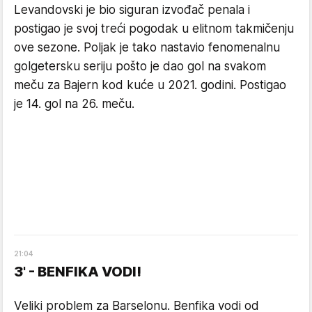
Levandovski je bio siguran izvođač penala i
postigao je svoj treći pogodak u elitnom takmičenju
ove sezone. Poljak je tako nastavio fenomenalnu
golgetersku seriju pošto je dao gol na svakom
meču za Bajern kod kuće u 2021. godini. Postigao
je 14. gol na 26. meču.
21
:
04
3' - BENFIKA VODI!
Veliki problem za Barselonu. Benfika vodi od