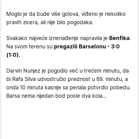
Moglo je da bude više golova, viđeno je nekoliko
pravih zicera, ali nije bilo pogodaka.
Svakako najveće iznenađenje napravila je
Benfika
.
Na svom terenu su
pregazili Barselonu - 3:0
(1:0).
Darvin Nunjez je pogodio već u trećem minutu, da
bi Rafa Silva udvostručio prednost u 69. minutu, a
onda 10 minuta kasnije sa penala potvrdio pobedu.
Barsa nema nijedan bod posle dva kola...