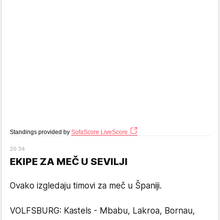
Standings provided by
SofaScore LiveScore
20
:
34
EKIPE ZA MEČ U SEVILJI
Ovako izgledaju timovi za meč u Španiji.
VOLFSBURG: Kastels - Mbabu, Lakroa, Bornau,