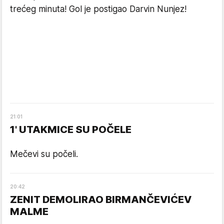
trećeg minuta! Gol je postigao Darvin Nunjez!
21
:
01
1' UTAKMICE SU POČELE
Mečevi su počeli.
20
:
42
ZENIT DEMOLIRAO BIRMANČEVIĆEV
MALME