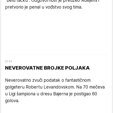
"belu tačku". Odgovornost je preuzeo Adejemi i
pretvorio je penal u vođstvo svog tima.
21
:
34
NEVEROVATNE BROJKE POLJAKA
Neverovatno zvuči podatak o fantastičnom
golgeteru Robertu Levandovskom. Na 70 mečeva
u Ligi šampiona u dresu Bajerna je postigao 60
golova.