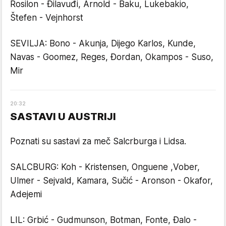
Rosilon - Đilavuđi, Arnold - Baku, Lukebakio,
Štefen - Vejnhorst
SEVILJA: Bono - Akunja, Dijego Karlos, Kunde,
Navas - Goomez, Reges, Đordan, Okampos - Suso,
Mir
20
:
32
SASTAVI U AUSTRIJI
Poznati su sastavi za meč Salcrburga i Lidsa.
SALCBURG: Koh - Kristensen, Onguene ,Vober,
Ulmer - Sejvald, Kamara, Sučić - Aronson - Okafor,
Adejemi
LIL: Grbić - Gudmunson, Botman, Fonte, Đalo -