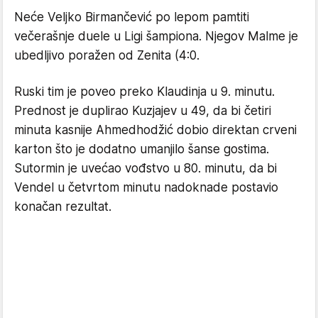
Neće Veljko Birmančević po lepom pamtiti
večerašnje duele u Ligi šampiona. Njegov Malme je
ubedljivo poražen od Zenita (4:0.
Ruski tim je poveo preko Klaudinja u 9. minutu.
Prednost je duplirao Kuzjajev u 49, da bi četiri
minuta kasnije Ahmedhodžić dobio direktan crveni
karton što je dodatno umanjilo šanse gostima.
Sutormin je uvećao vođstvo u 80. minutu, da bi
Vendel u četvrtom minutu nadoknade postavio
konačan rezultat.