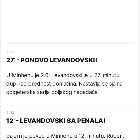
21
:
27
27' - PONOVO LEVANDOVSKI!
U Minhenu je 2:0! Levandovski je u 27. minutu
duplirao prednost domaćina. Nastavlja se sjajna
golgeterska serija poljskog napadača.
21
:
12
12' - LEVANDOVSKI SA PENALA!
Bajern je poveo u Minhenu u 12. minutu. Robert