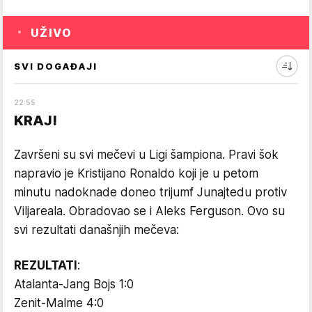
UŽIVO
SVI DOGAĐAJI
22
:
55
KRAJ!
Završeni su svi mečevi u Ligi šampiona. Pravi šok
napravio je Kristijano Ronaldo koji je u petom
minutu nadoknade doneo trijumf Junajtedu protiv
Viljareala. Obradovao se i Aleks Ferguson. Ovo su
svi rezultati današnjih mečeva:
REZULTATI
:
Atalanta-Jang Bojs 1:0
Zenit-Malme 4:0