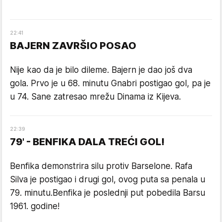
22
:
41
BAJERN ZAVRŠIO POSAO
Nije kao da je bilo dileme. Bajern je dao još dva
gola. Prvo je u 68. minutu Gnabri postigao gol, pa je
u 74. Sane zatresao mrežu Dinama iz Kijeva.
22
:
39
79' - BENFIKA DALA TREĆI GOL!
Benfika demonstrira silu protiv Barselone. Rafa
Silva je postigao i drugi gol, ovog puta sa penala u
79. minutu.Benfika je poslednji put pobedila Barsu
1961. godine!