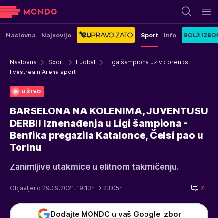
Naslovna
Najnovije
Sport
Info
Naslovna
Sport
Fudbal
Liga šampiona uživo prenos
livestream Arena sport
UŽIVO
BARSELONA NA KOLENIMA, JUVENTUSU
DERBI! Iznenađenja u Ligi šampiona -
Benfika pregazila Katalonce, Čelsi pao u
Torinu
Zanimljive utakmice u elitnom takmičenju.
Objavljeno 29.09.2021. 19:13h
→ 23:05h
7
Dodajte MONDO u vaš Google izbor