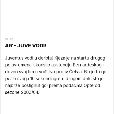
22
:
02
46' - JUVE VODI!
Juventus vodi u derbiju! Kjeza je na startu drugog
poluvremena iskoristio asistenciju Bernardeskog i
doveo svoj tim u vođstvo protiv Čelsija. Bio je to gol
posle svega 10 sekundi igre u drugom delu što je
najbrže postignut gol prema podacima Opte od
sezone 2003/04.