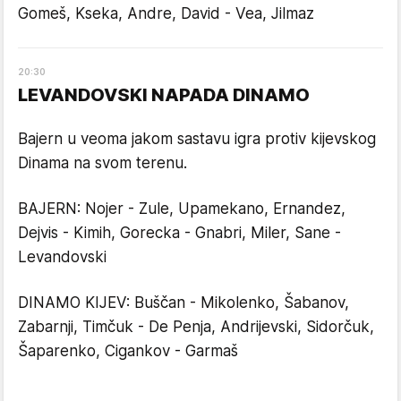
Gomeš, Kseka, Andre, David - Vea, Jilmaz
20
:
30
LEVANDOVSKI NAPADA DINAMO
Bajern u veoma jakom sastavu igra protiv kijevskog
Dinama na svom terenu.
BAJERN: Nojer - Zule, Upamekano, Ernandez,
Dejvis - Kimih, Gorecka - Gnabri, Miler, Sane -
Levandovski
DINAMO KIJEV: Buščan - Mikolenko, Šabanov,
Zabarnji, Timčuk - De Penja, Andrijevski, Sidorčuk,
Šaparenko, Cigankov - Garmaš