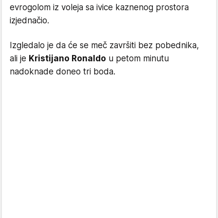
evrogolom iz voleja sa ivice kaznenog prostora
izjednačio.
Izgledalo je da će se meč završiti bez pobednika,
ali je
Kristijano Ronaldo
u petom minutu
nadoknade doneo tri boda.