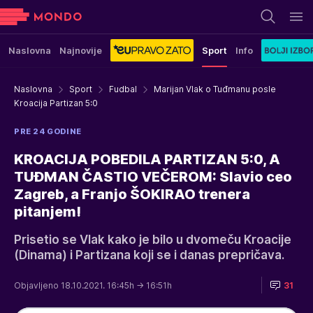
Naslovna
Najnovije
Sport
Info
Naslovna
Sport
Fudbal
Marijan Vlak o Tuđmanu posle
Kroacija Partizan 5:0
PRE 24 GODINE
KROACIJA POBEDILA PARTIZAN 5:0, A
TUĐMAN ČASTIO VEČEROM: Slavio ceo
Zagreb, a Franjo ŠOKIRAO trenera
pitanjem!
Prisetio se Vlak kako je bilo u dvomeču Kroacije
(Dinama) i Partizana koji se i danas prepričava.
Objavljeno 18.10.2021. 16:45h
→ 16:51h
31