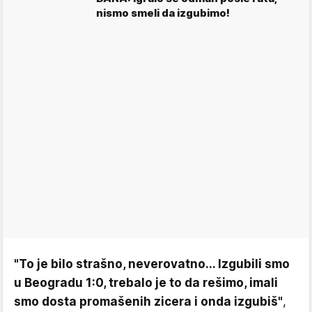
nismo smeli da izgubimo!
"To je bilo strašno, neverovatno... Izgubili smo
u Beogradu 1:0, trebalo je to da rešimo, imali
smo dosta promašenih zicera i onda izgubiš"
,