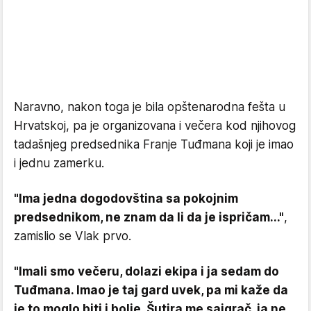
Naravno, nakon toga je bila opštenarodna fešta u
Hrvatskoj, pa je organizovana i večera kod njihovog
tadašnjeg predsednika Franje Tuđmana koji je imao
i jednu zamerku.
"Ima jedna dogodovština sa pokojnim
predsednikom, ne znam da li da je ispričam..."
,
zamislio se Vlak prvo.
"Imali smo večeru, dolazi ekipa i ja sedam do
Tuđmana. Imao je taj gard uvek, pa mi kaže da
je to moglo biti i bolje. Šutira me saigrač, ja ne