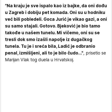
"Na kraju je sve ispalo kao iz bajke, da oni dođu
u Zagreb i dobiju pet komada. Oni su u hodniku
već bili pobledeli. Goca Jurić je vikao gazi, a oni
su samo stajali. Gotovo. Bjeković je bio tamo
takođe u našem tunelu. Mi vičemo, oni su se
tresli dok smo izašli napolje iz dugačkog
tunela. Tu je i sreća bila, Ladić je odbranio
penal, izmišljeni, ali to je bilo čudo..."
, prisetio se
Marijan Vlak tog duela u Hrvatskoj.