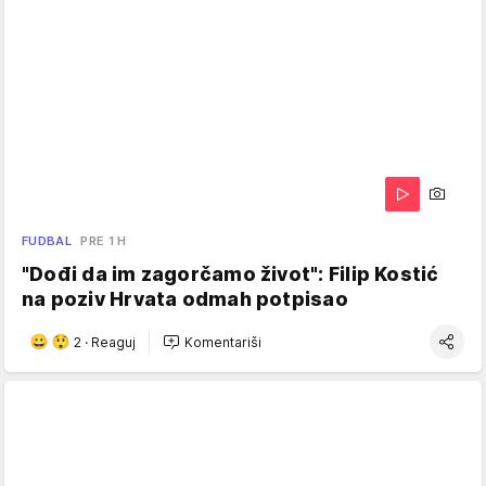
FUDBAL
PRE 1 H
"Dođi da im zagorčamo život": Filip Kostić
na poziv Hrvata odmah potpisao
2
·
Reaguj
Komentariši