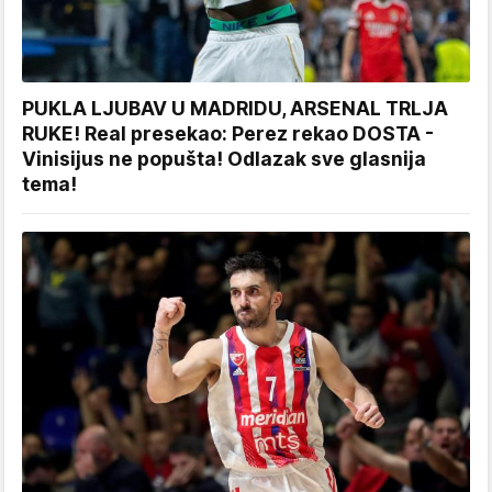
PUKLA LJUBAV U MADRIDU, ARSENAL TRLJA
RUKE! Real presekao: Perez rekao DOSTA -
Vinisijus ne popušta! Odlazak sve glasnija
tema!