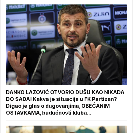
DANKO LAZOVIĆ OTVORIO DUŠU KAO NIKADA
DO SADA! Kakva je situacija u FK Partizan?
Digao je glas o dugovanjima, OBEĆANIM
OSTAVKAMA, budućnosti kluba...