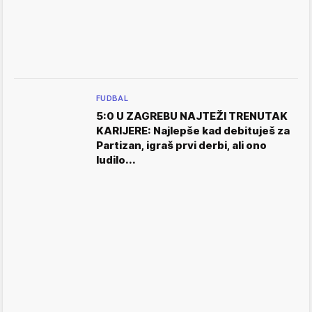
FUDBAL
5:0 U ZAGREBU NAJTEŽI TRENUTAK
KARIJERE: Najlepše kad debituješ za
Partizan, igraš prvi derbi, ali ono
ludilo...