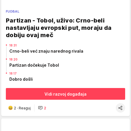
FUDBAL
Partizan - Tobol, uživo: Crno-beli
nastavljaju evropski put, moraju da
dobiju ovaj meč
18:31
Crno-beli već znaju narednog rivala
18:20
Partizan dočekuje Tobol
18:17
Dobro došli
Vidi razvoj događaja
2
·
Reaguj
2