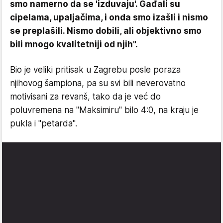
smo namerno da se 'izduvaju'. Gađali su
cipelama, upaljačima, i onda smo izašli i nismo
se preplašili. Nismo dobili, ali objektivno smo
bili mnogo kvalitetniji od njih".
Bio je veliki pritisak u Zagrebu posle poraza
njihovog šampiona, pa su svi bili neverovatno
motivisani za revanš, tako da je već do
poluvremena na "Maksimiru" bilo 4:0, na kraju je
pukla i "petarda".