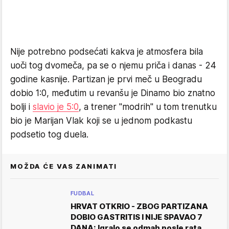
Nije potrebno podsećati kakva je atmosfera bila
uoči tog dvomeča, pa se o njemu priča i danas - 24
godine kasnije. Partizan je prvi meč u Beogradu
dobio 1:0, međutim u revanšu je Dinamo bio znatno
bolji i
slavio je 5:0
, a trener "modrih" u tom trenutku
bio je Marijan Vlak koji se u jednom podkastu
podsetio tog duela.
MOŽDA ĆE VAS ZANIMATI
FUDBAL
HRVAT OTKRIO - ZBOG PARTIZANA
DOBIO GASTRITIS I NIJE SPAVAO 7
DANA: Igralo se odmah posle rata,