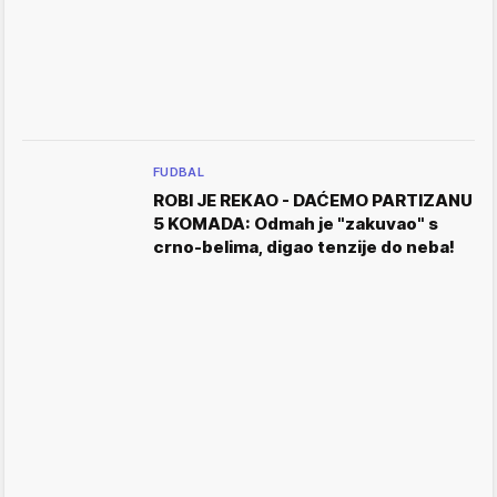
FUDBAL
ROBI JE REKAO - DAĆEMO PARTIZANU
5 KOMADA: Odmah je "zakuvao" s
crno-belima, digao tenzije do neba!