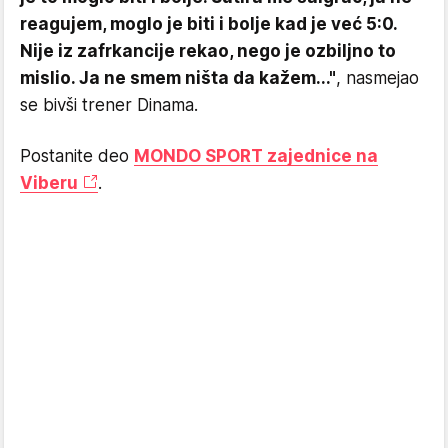
reagujem, moglo je biti i bolje kad je već 5:0.
Nije iz zafrkancije rekao, nego je ozbiljno to
mislio. Ja ne smem ništa da kažem..."
, nasmejao
se bivši trener Dinama.
Postanite deo
MONDO SPORT zajednice na
Viberu
.