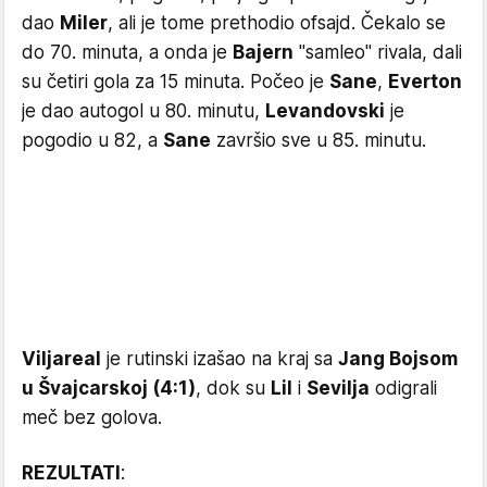
dao
Miler
, ali je tome prethodio ofsajd. Čekalo se
do 70. minuta, a onda je
Bajern
"samleo" rivala, dali
su četiri gola za 15 minuta. Počeo je
Sane
,
Everton
je dao autogol u 80. minutu,
Levandovski
je
pogodio u 82, a
Sane
završio sve u 85. minutu.
Viljareal
je rutinski izašao na kraj sa
Jang Bojsom
u Švajcarskoj (4:1)
, dok su
Lil
i
Sevilja
odigrali
meč bez golova.
REZULTATI
: