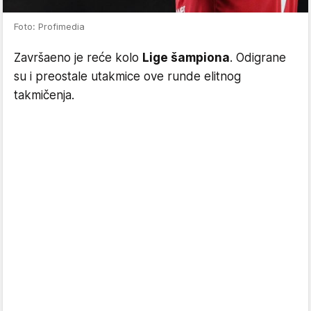
Foto: Profimedia
Završaeno je reće kolo
Lige šampiona
. Odigrane
su i preostale utakmice ove runde elitnog
takmičenja.