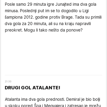
Posle samo 29 minuta igre Junajted ima dva gola
minusa. Poslednji put im se to dogodilo u Ligi
šampiona 2012. godine protiv Brage. Tada su primili
dva gola za 20 minuta, ali su na kraju napravili
preokret. Mogu li tako nešto da ponove?
21
:
30
DRUGI GOL ATALANTE!
Atalanta ima dva gola prednosti. Demiral je bio bolji
u skoku pored Šoa i Megvajera i zatresao je mrežu