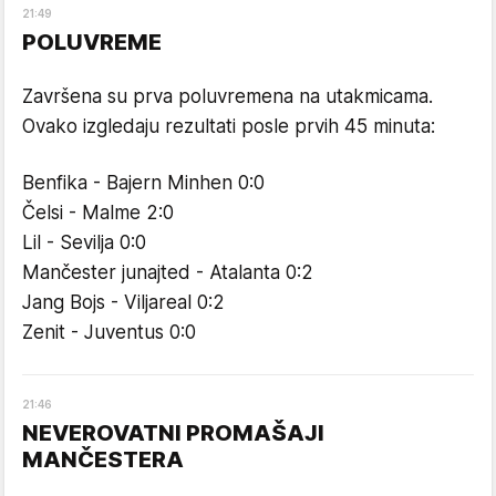
21
:
49
POLUVREME
Završena su prva poluvremena na utakmicama.
Ovako izgledaju rezultati posle prvih 45 minuta:
Benfika - Bajern Minhen 0:0
Čelsi - Malme 2:0
Lil - Sevilja 0:0
Mančester junajted - Atalanta 0:2
Jang Bojs - Viljareal 0:2
Zenit - Juventus 0:0
21
:
46
NEVEROVATNI PROMAŠAJI
MANČESTERA