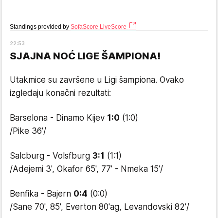
Standings provided by
SofaScore LiveScore
22
:
53
SJAJNA NOĆ LIGE ŠAMPIONA!
Utakmice su završene u Ligi šampiona. Ovako
izgledaju konačni rezultati:
Barselona - Dinamo Kijev
1:0
(1:0)
/Pike 36'/
Salcburg - Volsfburg
3:1
(1:1)
/Adejemi 3', Okafor 65', 77' - Nmeka 15'/
Benfika - Bajern
0:4
(0:0)
/Sane 70', 85', Everton 80'ag, Levandovski 82'/