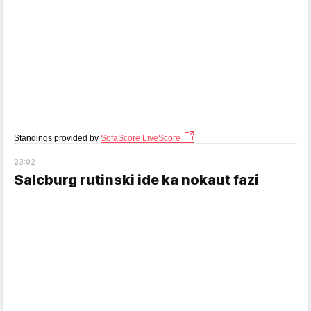
Standings provided by
SofaScore LiveScore
23
:
02
Salcburg rutinski ide ka nokaut fazi