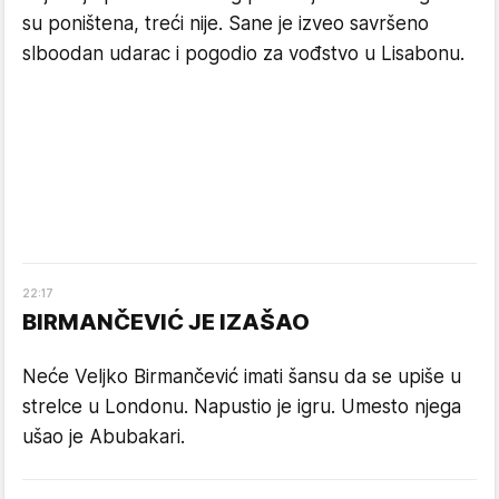
su poništena, treći nije. Sane je izveo savršeno
slboodan udarac i pogodio za vođstvo u Lisabonu.
22
:
17
BIRMANČEVIĆ JE IZAŠAO
Neće Veljko Birmančević imati šansu da se upiše u
strelce u Londonu. Napustio je igru. Umesto njega
ušao je Abubakari.