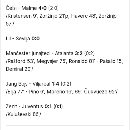
Čelsi - Malme
4:0
(2:0)
/Kristensen 9', Žoržinjo 21'p, Haverc 48', Žoržinjo
57'/
Lil - Sevilja
0:0
Mančester junajted - Atalanta
3:2
(0:2)
/Rašford 53', Megvajer 75', Ronaldo 81' - Pašalić 15',
Demiral 29'/
Jang Bojs - Viljareal
1:4
(0:2)
/Elija 77' - Pino 6', Moreno 16', 89', Čukvueze 92'/
Zenit - Juventus
0:1
(0:1)
/Kuluševski 86'/