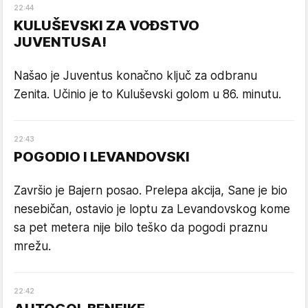
22
:
44
KULUŠEVSKI ZA VOĐSTVO
JUVENTUSA!
Našao je Juventus konačno ključ za odbranu
Zenita. Učinio je to Kuluševski golom u 86. minutu.
22
:
43
POGODIO I LEVANDOVSKI
Završio je Bajern posao. Prelepa akcija, Sane je bio
nesebičan, ostavio je loptu za Levandovskog kome
sa pet metera nije bilo teško da pogodi praznu
mrežu.
22
:
42