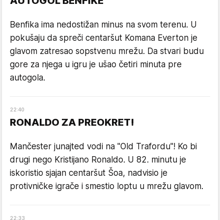
AUTOGOL BENFIKE
Benfika ima nedostižan minus na svom terenu. U
pokušaju da spreči centaršut Komana Everton je
glavom zatresao sopstvenu mrežu. Da stvari budu
gore za njega u igru je ušao četiri minuta pre
autogola.
22
:
40
RONALDO ZA PREOKRET!
Mančester junajted vodi na "Old Trafordu"! Ko bi
drugi nego Kristijano Ronaldo. U 82. minutu je
iskoristio sjajan centaršut Šoa, nadvisio je
protivničke igrače i smestio loptu u mrežu glavom.
22
:
33