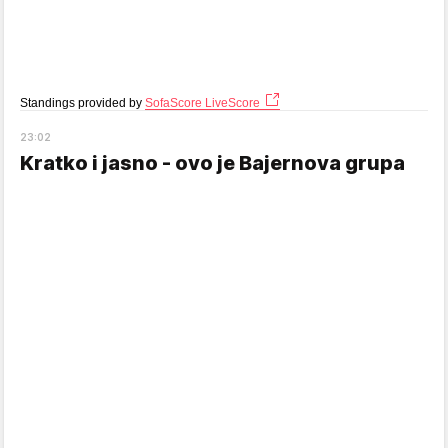
Standings provided by
SofaScore LiveScore
23
:
02
Kratko i jasno - ovo je Bajernova grupa