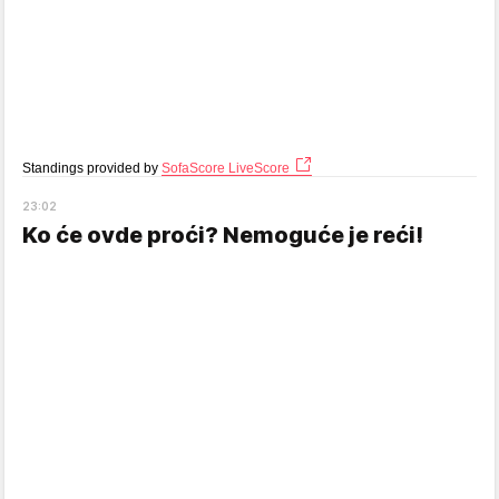
Standings provided by
SofaScore LiveScore
23
:
02
Ko će ovde proći? Nemoguće je reći!