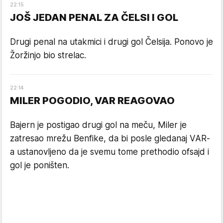
22
:
15
JOŠ JEDAN PENAL ZA ČELSI I GOL
Drugi penal na utakmici i drugi gol Čelsija. Ponovo je
Žoržinjo bio strelac.
22
:
14
MILER POGODIO, VAR REAGOVAO
Bajern je postigao drugi gol na meču, Miler je
zatresao mrežu Benfike, da bi posle gledanaj VAR-
a ustanovljeno da je svemu tome prethodio ofsajd i
gol je poništen.