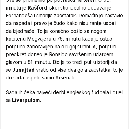
Sve se promenilo po povratku na teren. U 53.
minutu je
Rašford
iskoristio idealno dodavanje
Fernandeša i smanjio zaostatak. Domaćin je nastavio
da napada i pravo je čudo kako nisu ranije uspeli
da izjednače. To je konačno pošlo za nogom
kapitenu Megvajeru u 75. minutu kada je ostao
potpuno zaboravljen na drugoj strani. A, potpuni
preokret doneo je Ronaldo savršenim udarcem
glavom u 81. minutu. Bio je to treći put u istoriji da
se
Junajted
vratio od više dva gola zaostatka, to je
do sada uspelo samo Arsenalu.
Sada ih čeka najveći derbi engleskog fudbala i duel
sa
Liverpulom
.