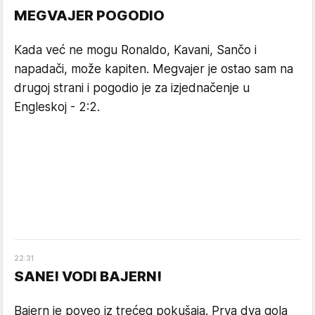
MEGVAJER POGODIO
Kada već ne mogu Ronaldo, Kavani, Sančo i
napadači, može kapiten. Megvajer je ostao sam na
drugoj strani i pogodio je za izjednačenje u
Engleskoj - 2:2.
22
:
31
SANE! VODI BAJERN!
Bajern je poveo iz trećeg pokušaja. Prva dva gola