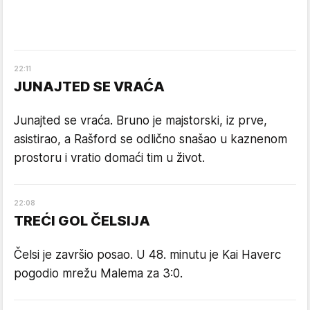
22
:
11
JUNAJTED SE VRAĆA
Junajted se vraća. Bruno je majstorski, iz prve,
asistirao, a Rašford se odlično snašao u kaznenom
prostoru i vratio domaći tim u život.
22
:
08
TREĆI GOL ČELSIJA
Čelsi je završio posao. U 48. minutu je Kai Haverc
pogodio mrežu Malema za 3:0.