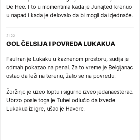
De Hee. I to u momentima kada je Junajted krenuo
u napad i kada je delovalo da bi mogli da izjednače.
21
:
22
GOL ČELSIJA I POVREDA LUKAKUA
Fauliran je Lukaku u kaznenom prostoru, sudija je
odmah pokazao na penal. Za to vreme je Belgijanac
ostao da leži na terenu, žalio se na povredu.
Žoržinjo je uzeo loptu i sigurno izveo jedanaesterac.
Ubrzo posle toga je Tuhel odlučio da izvede
Lukakua iz igre, ušao je Haverc.