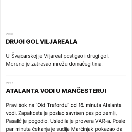
21
:
18
DRUGI GOL VILJAREALA
U Švajcarskoj je Viljareal postigao i drugi gol.
Moreno je zatresao mrežu domaćeg tima.
21
:
17
ATALANTA VODI U MANČESTERU!
Pravi šok na "Old Trafordu" od 16. minuta Atalanta
vodi. Zapakosta je poslao savršen pas po zemlji,
Pašalić je pogodio. Usledila je provera VAR-a. Posle
par minuta čekanja je sudija Marčinjak pokazao da