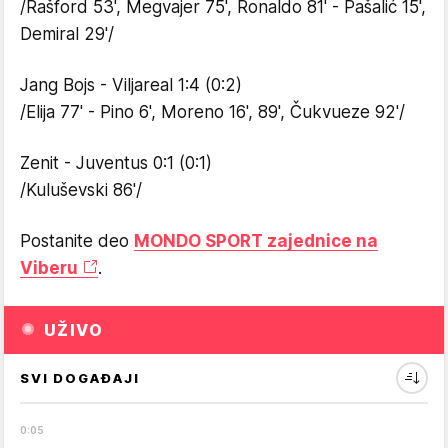
/Rašford 53', Megvajer 75', Ronaldo 81' - Pašalić 15',
Demiral 29'/
Jang Bojs - Viljareal 1:4 (0:2)
/Elija 77' - Pino 6', Moreno 16', 89', Čukvueze 92'/
Zenit - Juventus 0:1 (0:1)
/Kuluševski 86'/
Postanite deo
MONDO SPORT zajednice na
Viberu
.
UŽIVO
SVI DOGAĐAJI
0
:
05