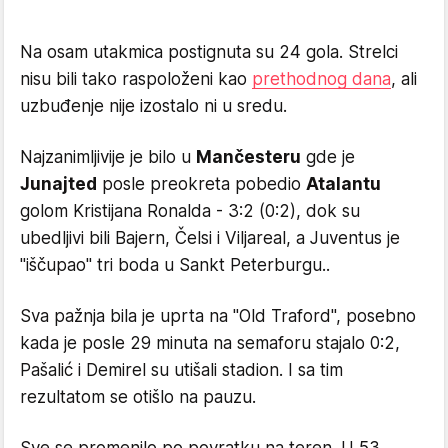
Na osam utakmica postignuta su 24 gola. Strelci
nisu bili tako raspoloženi kao
prethodnog dana
, ali
uzbuđenje nije izostalo ni u sredu.
Najzanimljivije je bilo u
Mančesteru
gde je
Junajted
posle preokreta pobedio
Atalantu
golom Kristijana Ronalda - 3:2 (0:2), dok su
ubedljivi bili Bajern, Čelsi i Viljareal, a Juventus je
"iščupao" tri boda u Sankt Peterburgu..
Sva pažnja bila je uprta na "Old Traford", posebno
kada je posle 29 minuta na semaforu stajalo 0:2,
Pašalić i Demirel su utišali stadion. I sa tim
rezultatom se otišlo na pauzu.