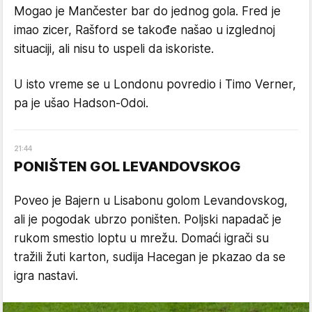
Mogao je Mančester bar do jednog gola. Fred je
imao zicer, Rašford se takođe našao u izglednoj
situaciji, ali nisu to uspeli da iskoriste.
U isto vreme se u Londonu povredio i Timo Verner,
pa je ušao Hadson-Odoi.
21
:
44
PONIŠTEN GOL LEVANDOVSKOG
Poveo je Bajern u Lisabonu golom Levandovskog,
ali je pogodak ubrzo poništen. Poljski napadač je
rukom smestio loptu u mrežu. Domaći igrači su
tražili žuti karton, sudija Hacegan je pkazao da se
igra nastavi.