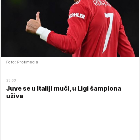
Foto: Profimedia
23
:
03
Juve se u Italiji muči, u Ligi šampiona
uživa