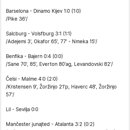
Barselona - Dinamo Kijev 1:0 (1:0)
/Pike 36'/
Salcburg - Volsfburg 3:1 (1:1)
/Adejemi 3', Okafor 65', 77' - Nmeka 15'/
Benfika - Bajern 0:4 (0:0)
/Sane 70', 85', Everton 80'ag, Levandovski 82'/
Čelsi - Malme 4:0 (2:0)
/Kristensen 9', Žoržinjo 21'p, Haverc 48', Žoržinjo
57'/
Lil - Sevilja 0:0
Mančester junajted - Atalanta 3:2 (0:2)