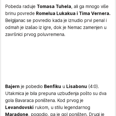
Pobeda raduje
Tomasa Tuhela
, ali ga mnogo više
brinu povrede
Romelua Lukakua i Tima Vernera.
Belgijanac se povredio kada je iznudio prvi penal i
odmah je izašao iz igre, dok je Nemac zamenjen u
završnici prvog poluvremena.
Bajern
je pobedio
Benfiku
u
Lisabonu
(4:0).
Utakmica je bila prepuna uzbuđenja pošto su dva
gola Bavaraca poništena. Kod prvog je
Levandovski
rukom, u stilu legendarnog
Maradone
, pogodio, pa je gol poništen. Drugi je