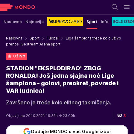
Naslovna
Najnovije
Sport
Info
Naslovna
Sport
Fudbal
Liga šampiona treće kolo uživo
prenos livestream Arena sport
UŽIVO
STADION "EKSPLODIRAO" ZBOG
RONALDA! Još jedna sjajna noć Lige
šampiona - golovi, preokret, povrede i
VAR ludnica!
Završeno je treće kolo elitnog takmičenja.
Objavljeno 20.10.2021. 19:35h
→ 23:00h
3
Dodajte MONDO u vaš Google izbor