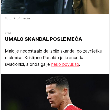
Foto: Profimedia
0
:
02
UMALO SKANDAL POSLE MEČA
Malo je nedostajalo da izbije skandal po završetku
utakmice. Kristijano Ronaldo je krenuo ka
svlačionici, a onda ga je
neko povukao
.