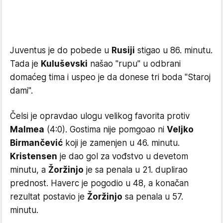
Juventus je do pobede u
Rusiji
stigao u 86. minutu.
Tada je
Kuluševski
našao "rupu" u odbrani
domaćeg tima i uspeo je da donese tri boda "Staroj
dami".
Čelsi je opravdao ulogu velikog favorita protiv
Malmea
(4:0). Gostima nije pomgoao ni
Veljko
Birmančević
koji je zamenjen u 46. minutu.
Kristensen
je dao gol za vođstvo u devetom
minutu, a
Žoržinjo
je sa penala u 21. duplirao
prednost. Haverc je pogodio u 48, a konačan
rezultat postavio je
Žoržinjo
sa penala u 57.
minutu.