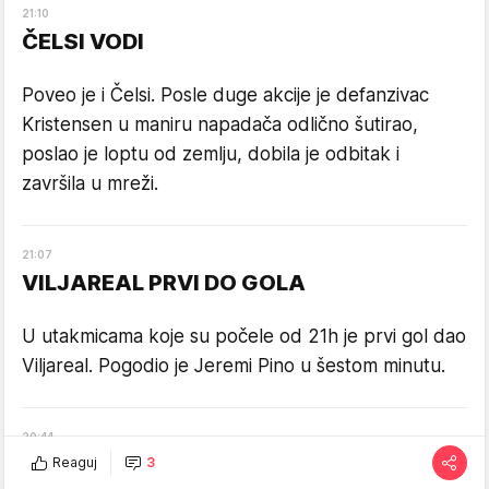
21
:
10
ČELSI VODI
Poveo je i Čelsi. Posle duge akcije je defanzivac
Kristensen u maniru napadača odlično šutirao,
poslao je loptu od zemlju, dobila je odbitak i
završila u mreži.
21
:
07
VILJAREAL PRVI DO GOLA
U utakmicama koje su počele od 21h je prvi gol dao
Viljareal. Pogodio je Jeremi Pino u šestom minutu.
20
:
44
POBEDE BARSELONE I SALCBURGA
Reaguj
3