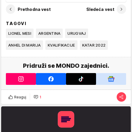
Prethodna vest
Sledeća vest
TAGOVI
LIONEL MESI
ARGENTINA
URUGVAJ
ANHEL DI MARIJA
KVALIFIKACIJE
KATAR 2022
Pridruži se MONDO zajednici.
Reaguj
1