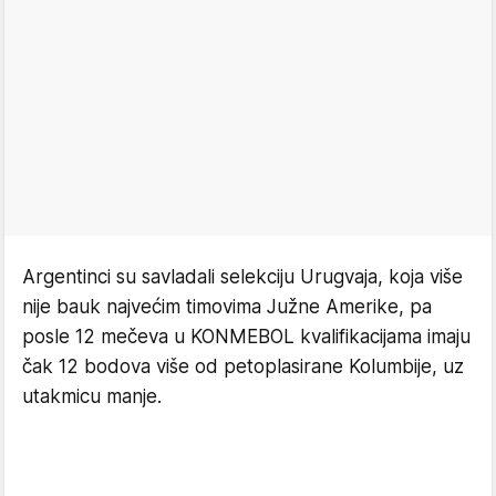
Argentinci su savladali selekciju Urugvaja, koja više
nije bauk najvećim timovima Južne Amerike, pa
posle 12 mečeva u KONMEBOL kvalifikacijama imaju
čak 12 bodova više od petoplasirane Kolumbije, uz
utakmicu manje.