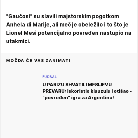
"Gaučosi" su slavili majstorskim pogotkom
Anhela di Marije, ali meč je obeležilo i to što je
Lionel Mesi potencijalno povređen nastupio na
utakmici.
MOŽDA ĆE VAS ZANIMATI
FUDBAL
U PARIZU SHVATILI MESIJEVU
PREVARU: Iskoristio klauzulu i otišao -
"povređen" igra za Argentinu!