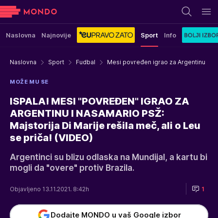
Naslovna
Najnovije
Sport
Info
Naslovna
Sport
Fudbal
Mesi povređen igrao za Argentinu
MOŽE MU SE
ISPALA! MESI "POVREĐEN" IGRAO ZA
ARGENTINU I NASAMARIO PSŽ:
Majstorija Di Marije rešila meč, ali o Leu
se priča! (VIDEO)
Argentinci su blizu odlaska na Mundijal, a kartu bi
mogli da "overe" protiv Brazila.
Objavljeno 13.11.2021. 8:42h
1
Dodajte MONDO u vaš Google izbor