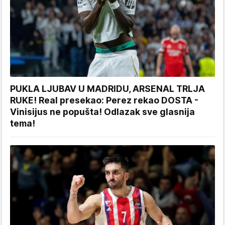
PUKLA LJUBAV U MADRIDU, ARSENAL TRLJA
RUKE! Real presekao: Perez rekao DOSTA -
Vinisijus ne popušta! Odlazak sve glasnija
tema!