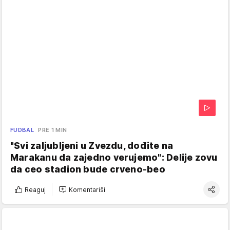
FUDBAL
PRE 1 MIN
"Svi zaljubljeni u Zvezdu, dođite na
Marakanu da zajedno verujemo": Delije zovu
da ceo stadion bude crveno-beo
Reaguj
Komentariši