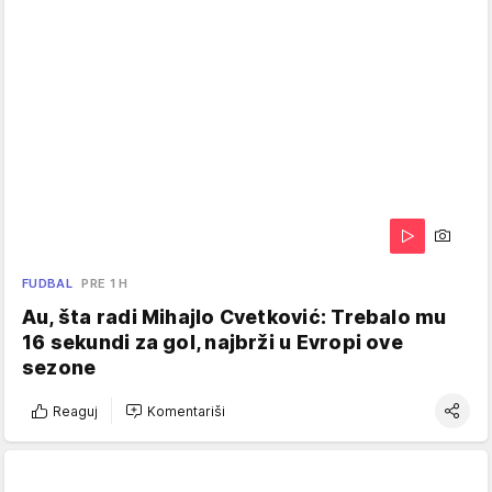
FUDBAL
PRE 1 H
Au, šta radi Mihajlo Cvetković: Trebalo mu
16 sekundi za gol, najbrži u Evropi ove
sezone
Reaguj
Komentariši