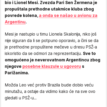
bio i Lionel Mesi. Zvezda Pari Sen Žermena je
propuštala prethodne utakmice kluba zbog
povrede kolena,
a onda se našao u avionu za
Argentinu
.
Mesi je nastupio u timu Lionela Skalonija, niko još
nije siguran da li se potpuno oporavio, a čini se da
je prethodne propuštene mečeve u dresu PSŽ-a
iskoristio da se odmori za reprezentaciju.
Sve to
omogućeno je neverovatnom Argentincu zbog
njegove
posebne klauzule u ugovoru
s
Parižanima.
Možda Leo već protiv Brazila bude dobio veću
minutažu, a ostaje da vidimo kako će na sve ovo
gledati u PSŽ-u...