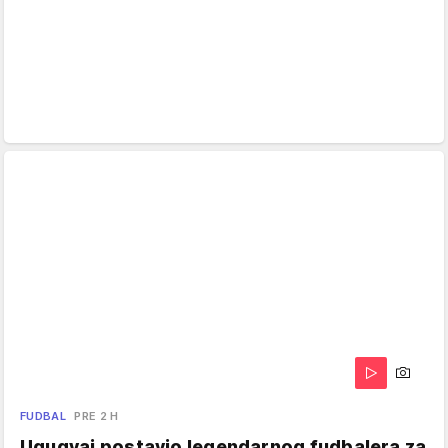
FUDBAL
PRE 2 H
Ugugvaj postavio legendarnog fudbalera za