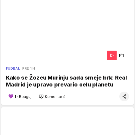
FUDBAL
PRE 1 H
Kako se Žozeu Murinju sada smeje brk: Real
Madrid je upravo prevario celu planetu
1
·
Reaguj
Komentariši