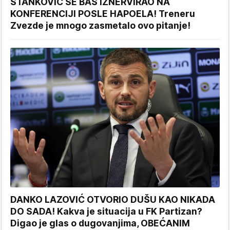
STANKOVIĆ SE BAŠ IZNERVIRAO NA
KONFERENCIJI POSLE HAPOELA! Treneru
Zvezde je mnogo zasmetalo ovo pitanje!
DANKO LAZOVIĆ OTVORIO DUŠU KAO NIKADA
DO SADA! Kakva je situacija u FK Partizan?
Digao je glas o dugovanjima, OBEĆANIM