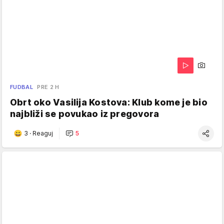
FUDBAL
PRE 2 H
Obrt oko Vasilija Kostova: Klub kome je bio
najbliži se povukao iz pregovora
3
·
Reaguj
5