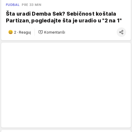
FUDBAL
PRE 33 MIN
Šta uradi Demba Sek? Sebičnost koštala
Partizan, pogledajte šta je uradio u "2 na 1"
2
·
Reaguj
Komentariši