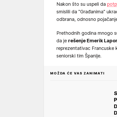
Nakon što su uspeli da
potp
smislili da "Građanima" ukra
odbrana, odnosno pojačanje
Prethodnih godina mnogo su s
da je
rešenje Emerik Lapor
reprezentativac Francuske ko
seniorski tim Španije.
MOŽDA ĆE VAS ZANIMATI
S
P
D
D