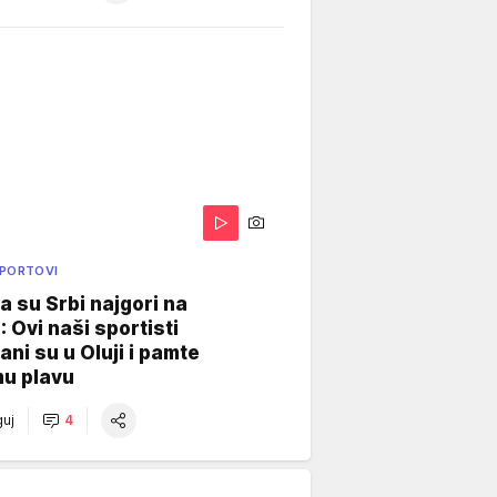
SPORTOVI
a su Srbi najgori na
: Ovi naši sportisti
ani su u Oluji i pamte
u plavu
uj
4