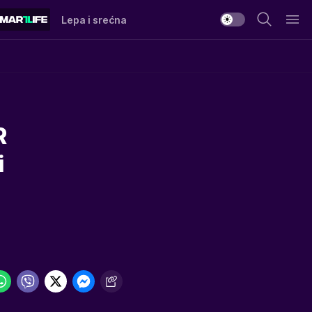
Lepa i srećna
R
i