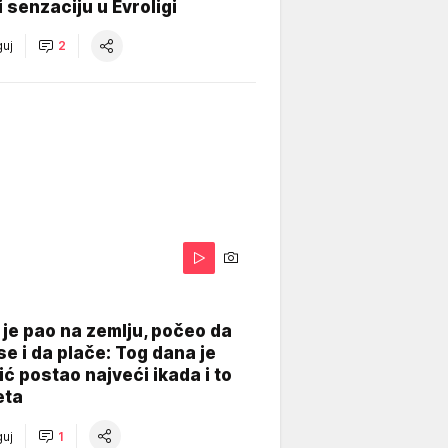
 senzaciju u Evroligi
uj
2
je pao na zemlju, počeo da
se i da plače: Tog dana je
ć postao najveći ikada i to
eta
uj
1