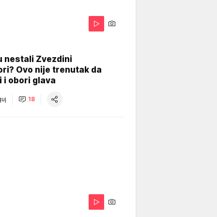
 nestali Zvezdini
ri? Ovo nije trenutak da
i i obori glava
uj
18