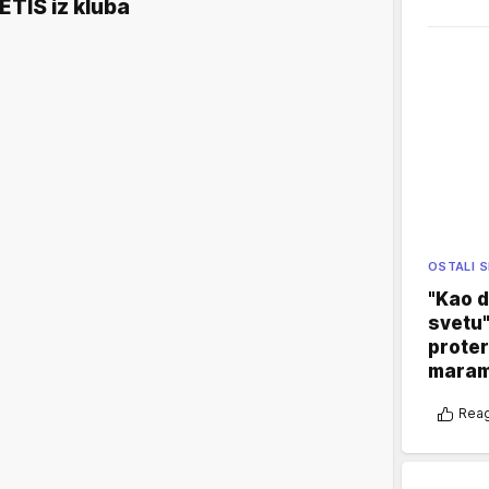
ETIŠ iz kluba
OSTALI 
"Kao d
svetu"
proter
maram
Reag