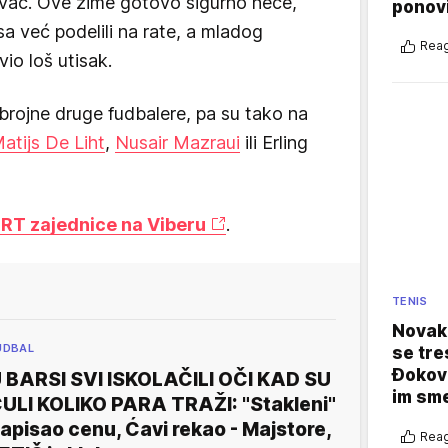
novac. Ove zime gotovo sigurno neće,
ponovi
a već podelili na rate, a mladog
Reag
vio loš utisak.
 brojne druge fudbalere, pa su tako na
atijs De Liht
,
Nusair Mazraui
ili Erling
T zajednice na Viberu
.
TENIS
Novak 
UDBAL
se tre
Đokovi
 BARSI SVI ISKOLAČILI OČI KAD SU
im sm
ULI KOLIKO PARA TRAŽI: "Stakleni"
apisao cenu, Ćavi rekao - Majstore,
Reag