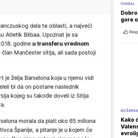
FUDBAL
Dobro
gore 
franczuskog dela te oblasti, a najveći
Reag
su Atletik Bilbaa. Upoznat je sa
 2018. godine
u transferu vrednom
 član Mančester sitija, ali sada postoji
 je želja Barselona koja u njemu vidi
eleli bi da on postane naslednik
ija kojeg su takođe doveli iz Sitija
ra.
KOŠARK
Kako ć
rselona morala da plati oko 65 miliona
Valens
tivca Španije, a pitanje je u kojem će
evroli