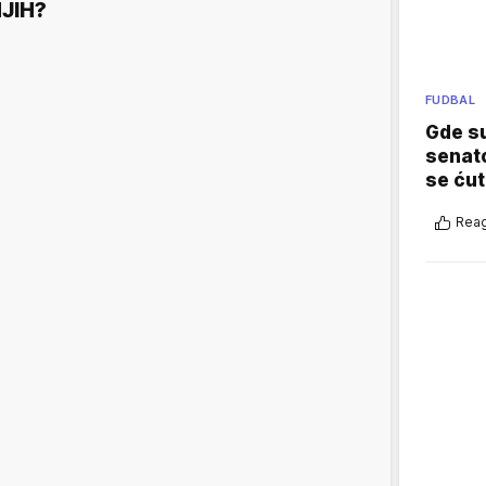
JIH?
FUDBAL
Gde su
senato
se ćut
Reag