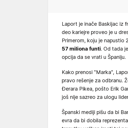
Laport je inače Baskijac iz 
deo kariejre proveo je u dre
Primerom, koju je napustio
57 miliona funti
. Od tada je
opcija da se vrati u Španiju.
Kako prenosi "Marka", Laport
pravo rešenje za odbranu. Ž
Đerara Pikea, pošto Erik Gars
još nije sazreo za ulogu lide
Španski mediji pišu da bi Ba
evra da bi dobila reprezenta