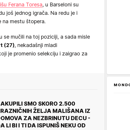
išu Ferana Toresa
, u Barseloni su
du još jednog igrača. Na redu je i
 na mestu štopera.
e mučili na toj poziciji, a sada misle
t (27)
, nekadašnji mladi
ji je promenio selekciju i zaigrao za
MOND
AKUPILI SMO SKORO 2.500
RAZNIČNIH ŽELJA MALIŠANA IZ
OMOVA ZA NEZBRINUTU DECU -
A LI BI I TI DA ISPUNIŠ NEKU OD