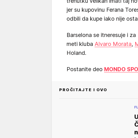
trenutku velikan imati taj 
jer su kupovinu Ferana Tores
odbili da kupe iako nije osta
Barselona se itneresuje i za
meti kluba
Alvaro Morata
,
M
Holand.
Postanite deo
MONDO SPOR
PROČITAJTE I OVO
F
U
Č
n