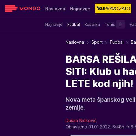
Naslovna
Najnovije
Najnovije
Fudbal
Košarka
Tenis
Vat
Sensa
Stvar ukusa
Yumama
Naslovna
Sport
Fudbal
Ba
BARSA REŠIL
SITI: Klub u h
LETE kod njih!
Nova meta španskog velik
zemlje.
Dušan Ninković
Objavljeno 01.01.2022. 6:48h
→ 6: