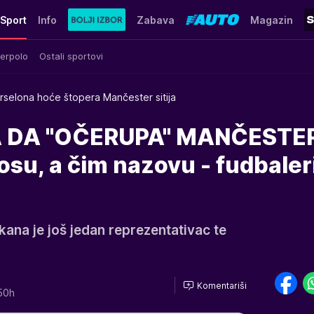
Sport
Info
Zabava
Magazin
erpolo
Ostali sportovi
rselona hoće štopera Mančester sitija
A DA "OČERUPA" MANČESTE
aosu, a čim nazovu - fudbaler
ana je još jedan reprezentativac te
Komentariši
50h