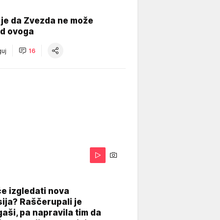
 je da Zvezda ne može
od ovoga
uj
16
A
e izgledati nova
ija? Raščerupali je
gaši, pa napravila tim da