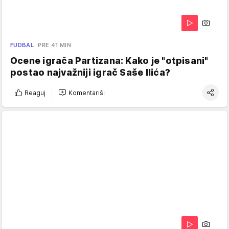
FUDBAL
PRE 41 MIN
Ocene igrača Partizana: Kako je "otpisani"
postao najvažniji igrač Saše Ilića?
Reaguj
Komentariši