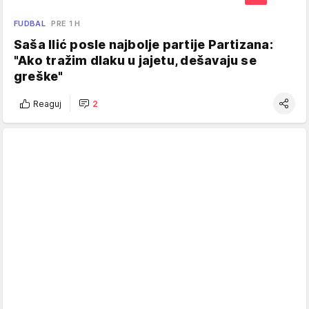
FUDBAL
PRE 1 H
Saša Ilić posle najbolje partije Partizana:
"Ako tražim dlaku u jajetu, dešavaju se
greške"
Reaguj
2