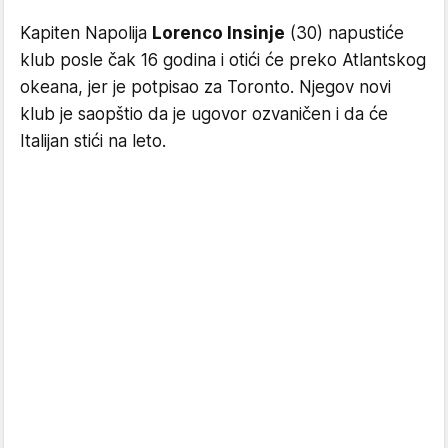
Kapiten Napolija
Lorenco Insinje
(30) napustiće
klub posle čak 16 godina i otići će preko Atlantskog
okeana, jer je potpisao za Toronto. Njegov novi
klub je saopštio da je ugovor ozvaničen i da će
Italijan stići na leto.