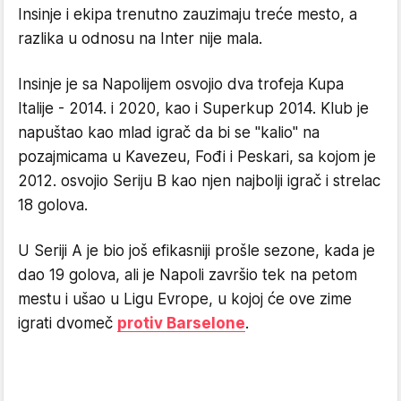
Insinje i ekipa trenutno zauzimaju treće mesto, a
razlika u odnosu na Inter nije mala.
Insinje je sa Napolijem osvojio dva trofeja Kupa
Italije - 2014. i 2020, kao i Superkup 2014. Klub je
napuštao kao mlad igrač da bi se "kalio" na
pozajmicama u Kavezeu, Fođi i Peskari, sa kojom je
2012. osvojio Seriju B kao njen najbolji igrač i strelac
18 golova.
U Seriji A je bio još efikasniji prošle sezone, kada je
dao 19 golova, ali je Napoli završio tek na petom
mestu i ušao u Ligu Evrope, u kojoj će ove zime
igrati dvomeč
protiv Barselone
.