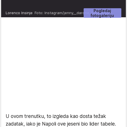
Pogledaj
Lorenco Insinje
Foto: Instagram/jenny__darone, Screenshot
fotogaleriju
U ovom trenutku, to izgleda kao dosta težak
zadatak, iako je Napoli ove jeseni bio lider tabele.