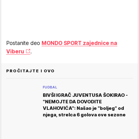
Postanite deo
MONDO SPORT zajednice na
Viberu
.
PROČITAJTE I OVO
FUDBAL
BIVŠI IGRAČ JUVENTUSA ŠOKIRAO -
"NEMOJTE DA DOVODITE
VLAHOVIĆA": Našao je "boljeg" od
njega, strelca 6 golova ove sezone