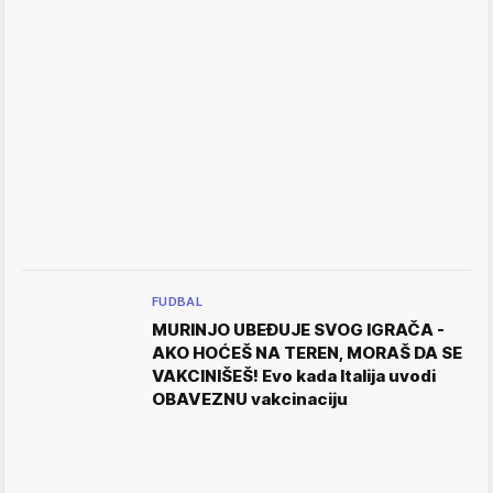
FUDBAL
MURINJO UBEĐUJE SVOG IGRAČA -
AKO HOĆEŠ NA TEREN, MORAŠ DA SE
VAKCINIŠEŠ! Evo kada Italija uvodi
OBAVEZNU vakcinaciju