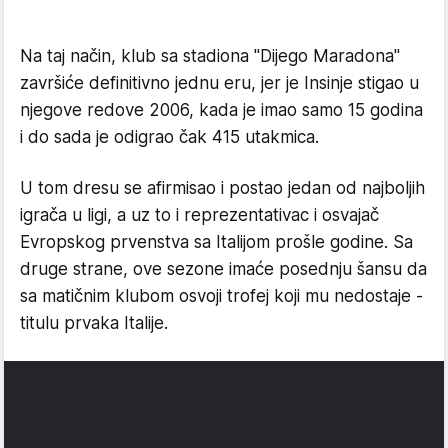
Na taj način, klub sa stadiona "Dijego Maradona"
završiće definitivno jednu eru, jer je Insinje stigao u
njegove redove 2006, kada je imao samo 15 godina
i do sada je odigrao čak 415 utakmica.
U tom dresu se afirmisao i postao jedan od najboljih
igrača u ligi, a uz to i reprezentativac i osvajač
Evropskog prvenstva sa Italijom prošle godine. Sa
druge strane, ove sezone imaće posednju šansu da
sa matičnim klubom osvoji trofej koji mu nedostaje -
titulu prvaka Italije.