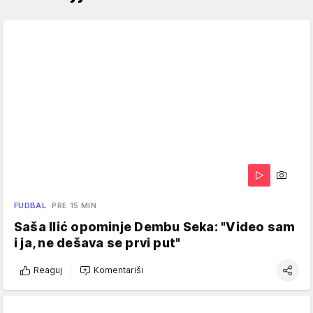
FUDBAL
PRE 15 MIN
Saša Ilić opominje Dembu Seka: "Video sam
i ja, ne dešava se prvi put"
Reaguj
Komentariši