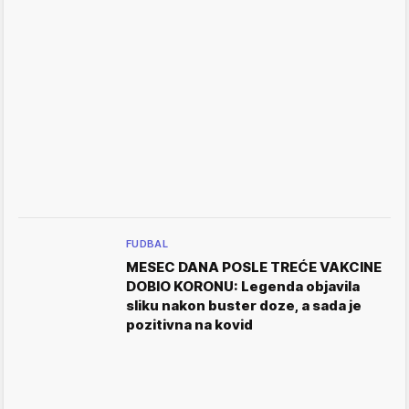
FUDBAL
MESEC DANA POSLE TREĆE VAKCINE
DOBIO KORONU: Legenda objavila
sliku nakon buster doze, a sada je
pozitivna na kovid