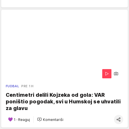
FUDBAL
PRE 1 H
Centimetri delili Kojzeka od gola: VAR
poništio pogodak, svi u Humskoj se uhvatili
za glavu
1
·
Reaguj
Komentariši