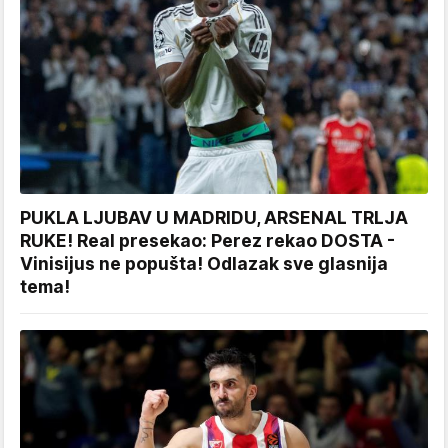
PUKLA LJUBAV U MADRIDU, ARSENAL TRLJA
RUKE! Real presekao: Perez rekao DOSTA -
Vinisijus ne popušta! Odlazak sve glasnija
tema!