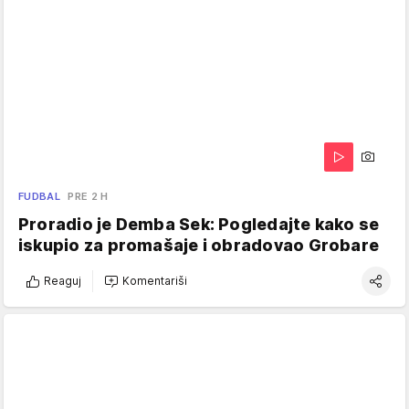
FUDBAL
PRE 2 H
Proradio je Demba Sek: Pogledajte kako se
iskupio za promašaje i obradovao Grobare
Reaguj
Komentariši