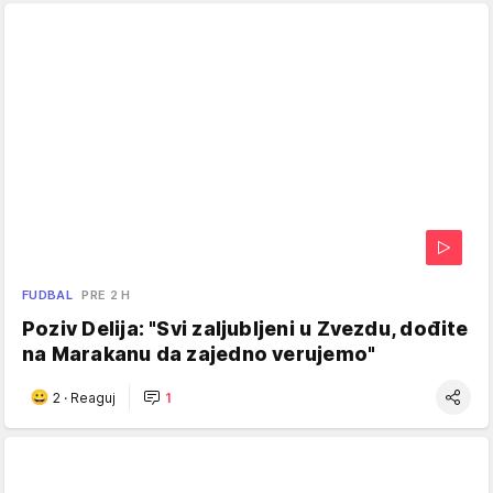
FUDBAL
PRE 2 H
Poziv Delija: "Svi zaljubljeni u Zvezdu, dođite
na Marakanu da zajedno verujemo"
2
·
Reaguj
1