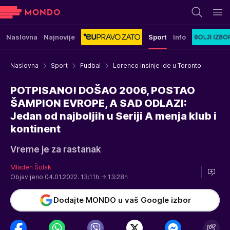
Naslovna
Najnovije
Sport
Info
Naslovna
Sport
Fudbal
Lorenco Insinje ide u Toronto
POTPISANO! DOŠAO 2006, POSTAO
ŠAMPION EVROPE, A SAD ODLAZI:
Jedan od najboljih u Seriji A menja klub i
kontinent
Vreme je za rastanak
Mladen Šolak
Objavljeno 04.01.2022. 13:11h
→ 13:28h
Dodajte MONDO u vaš Google izbor