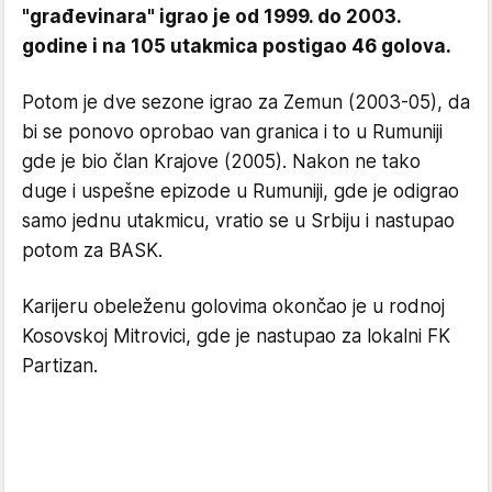
"građevinara" igrao je od 1999. do 2003.
godine i na 105 utakmica postigao 46 golova.
Potom je dve sezone igrao za Zemun (2003-05), da
bi se ponovo oprobao van granica i to u Rumuniji
gde je bio član Krajove (2005). Nakon ne tako
duge i uspešne epizode u Rumuniji, gde je odigrao
samo jednu utakmicu, vratio se u Srbiju i nastupao
potom za BASK.
Karijeru obeleženu golovima okončao je u rodnoj
Kosovskoj Mitrovici, gde je nastupao za lokalni FK
Partizan.