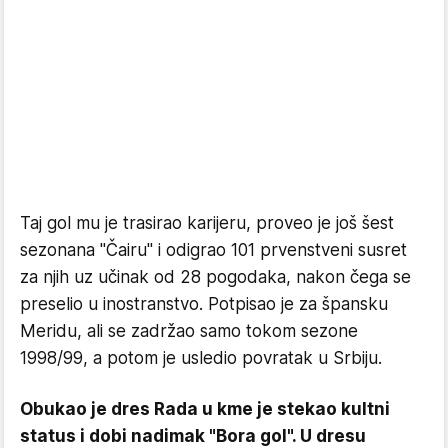
Taj gol mu je trasirao karijeru, proveo je još šest
sezonana "Čairu" i odigrao 101 prvenstveni susret
za njih uz učinak od 28 pogodaka, nakon čega se
preselio u inostranstvo. Potpisao je za špansku
Meridu, ali se zadržao samo tokom sezone
1998/99, a potom je usledio povratak u Srbiju.
Obukao je dres Rada u kme je stekao kultni
status i dobi nadimak "Bora gol". U dresu