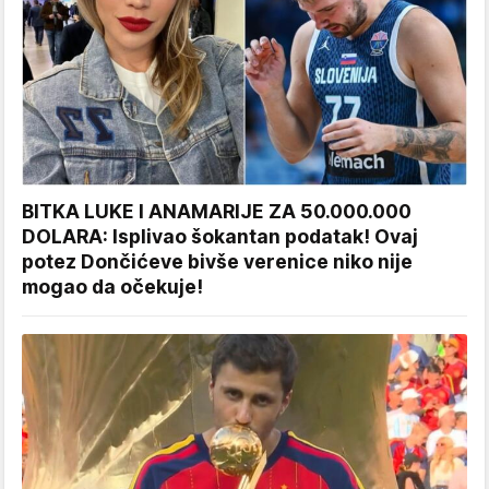
BITKA LUKE I ANAMARIJE ZA 50.000.000
DOLARA: Isplivao šokantan podatak! Ovaj
potez Dončićeve bivše verenice niko nije
mogao da očekuje!