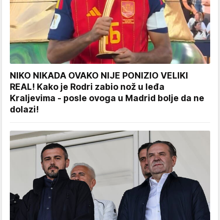
NIKO NIKADA OVAKO NIJE PONIZIO VELIKI
REAL! Kako je Rodri zabio nož u leđa
Kraljevima - posle ovoga u Madrid bolje da ne
dolazi!