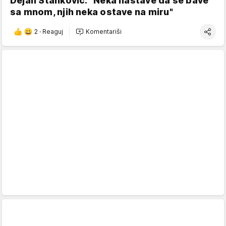
Dejan Stanković: "Neka nastave da se bave
sa mnom, njih neka ostave na miru"
2
·
Reaguj
Komentariši