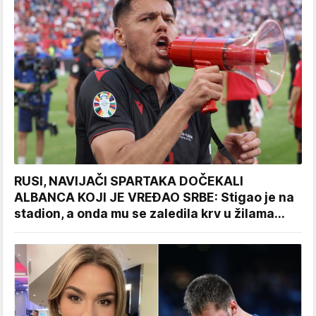
RUSI, NAVIJAČI SPARTAKA DOČEKALI
ALBANCA KOJI JE VREĐAO SRBE: Stigao je na
stadion, a onda mu se zaledila krv u žilama...