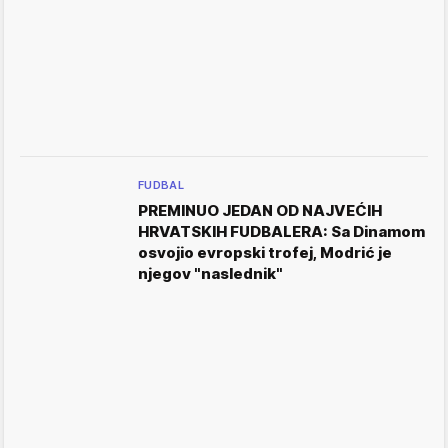
FUDBAL
PREMINUO JEDAN OD NAJVEĆIH
HRVATSKIH FUDBALERA: Sa Dinamom
osvojio evropski trofej, Modrić je
njegov "naslednik"