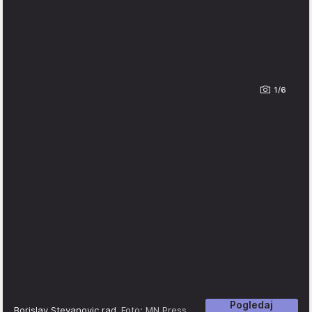
1/6
Pogledaj
Borislav Stevanovic rad
Foto: MN Press