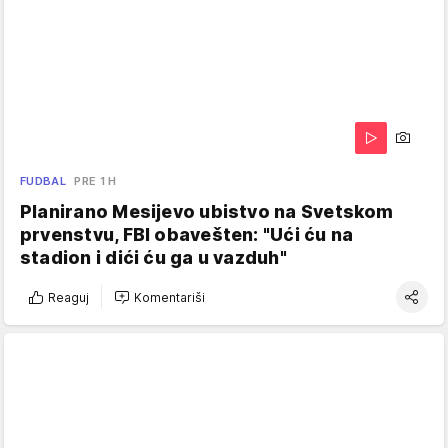
FUDBAL
PRE 1 H
Planirano Mesijevo ubistvo na Svetskom
prvenstvu, FBI obavešten: "Ući ću na
stadion i dići ću ga u vazduh"
Reaguj
Komentariši