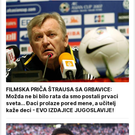
FILMSKA PRIČA ŠTRAUSA SA GRBAVICE:
Možda ne bi bilo rata da smo postali prvaci
sveta... Đaci prolaze pored mene, a učitelj
kaže deci - EVO IZDAJICE JUGOSLAVIJE!