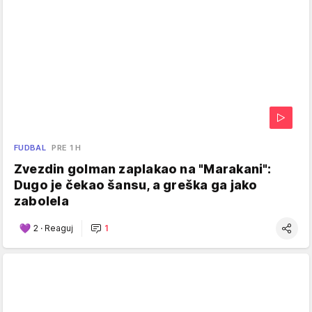
FUDBAL
PRE 1 H
Zvezdin golman zaplakao na "Marakani":
Dugo je čekao šansu, a greška ga jako
zabolela
2
·
Reaguj
1