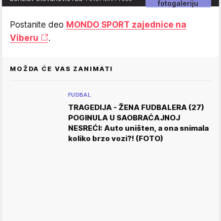
fotogaleriju
Postanite deo
MONDO SPORT zajednice na
Viberu
.
MOŽDA ĆE VAS ZANIMATI
FUDBAL
TRAGEDIJA - ŽENA FUDBALERA (27)
POGINULA U SAOBRAĆAJNOJ
NESREĆI: Auto uništen, a ona snimala
koliko brzo vozi?! (FOTO)