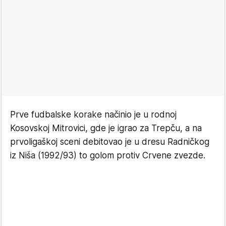
Prve fudbalske korake načinio je u rodnoj
Kosovskoj Mitrovici, gde je igrao za Trepču, a na
prvoligaškoj sceni debitovao je u dresu Radničkog
iz Niša (1992/93) to golom protiv Crvene zvezde.