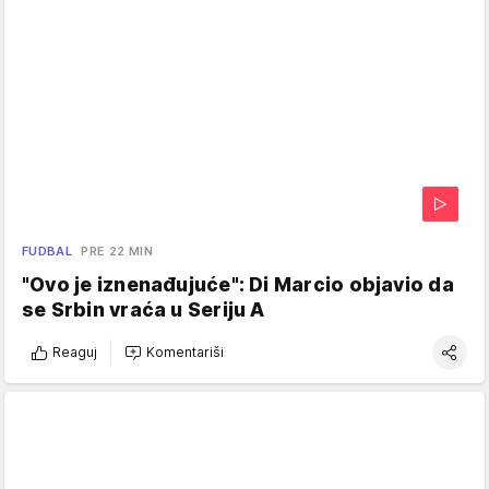
FUDBAL
PRE 22 MIN
"Ovo je iznenađujuće": Di Marcio objavio da
se Srbin vraća u Seriju A
Reaguj
Komentariši