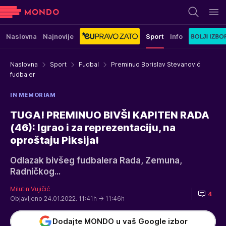
Naslovna
Najnovije
Sport
Info
Naslovna
Sport
Fudbal
Preminuo Borislav Stevanović
fudbaler
IN MEMORIAM
TUGA! PREMINUO BIVŠI KAPITEN RADA
(46): Igrao i za reprezentaciju, na
oproštaju Piksija!
Odlazak bivšeg fudbalera Rada, Zemuna,
Radničkog...
Milutin Vujičić
4
Objavljeno 24.01.2022. 11:41h
→ 11:46h
Dodajte MONDO u vaš Google izbor