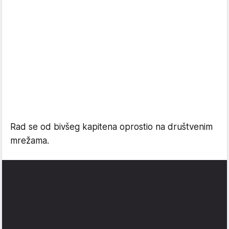
Rad se od bivšeg kapitena oprostio na društvenim
mrežama.