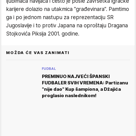
ljubimaca navijača i često je posle završetka igračke
karijere dolazio na utakmica "građevinara". Pamtimo
ga i po jednom nastupu za reprezentaciju SR
Jugoslavije i to protiv Japana na oproštaju Dragana
Stojkovića Piksija 2001. godine.
MOŽDA ĆE VAS ZANIMATI
FUDBAL
PREMINUO NAJVEĆI ŠPANSKI
FUDBALER SVIH VREMENA: Partizanu
"nije dao" Kup šampiona, a Džajića
proglasio naslednikom!