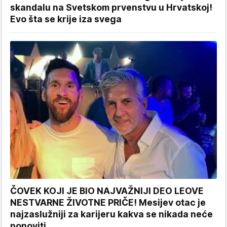
skandalu na Svetskom prvenstvu u Hrvatskoj!
Evo šta se krije iza svega
ČOVEK KOJI JE BIO NAJVAŽNIJI DEO LEOVE
NESTVARNE ŽIVOTNE PRIČE! Mesijev otac je
najzaslužniji za karijeru kakva se nikada neće
ponoviti