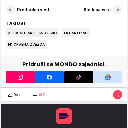
Prethodna vest
Sledeća vest
TAGOVI
ALEKSANDAR STANOJEVIĆ
FK PARTIZAN
FK CRVENA ZVEZDA
Pridruži se MONDO zajednici.
Reaguj
109