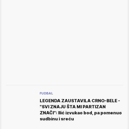
FUDBAL
LEGENDA ZAUSTAVILA CRNO-BELE -
"SVI ZNAJU ŠTA MI PARTIZAN
ZNAČI": Ilić izvukao bod, pa pomenuo
sudbinu i sreću