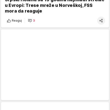
u Evropi: Trese mreže u Norveškoj, FSS
mora da reaguje
Reaguj
3