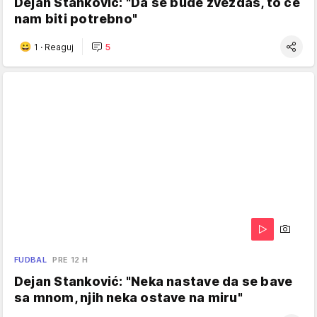
Dejan Stanković: "Da se bude zvezdaš, to će
nam biti potrebno"
1
·
Reaguj
5
FUDBAL
PRE 12 H
Dejan Stanković: "Neka nastave da se bave
sa mnom, njih neka ostave na miru"