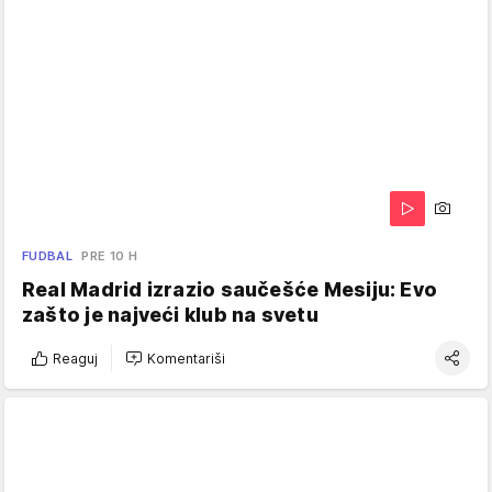
FUDBAL
PRE 10 H
Real Madrid izrazio saučešće Mesiju: Evo
zašto je najveći klub na svetu
Reaguj
Komentariši