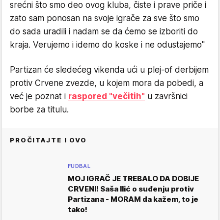
srećni što smo deo ovog kluba, čiste i prave priče i
zato sam ponosan na svoje igrače za sve što smo
do sada uradili i nadam se da ćemo se izboriti do
kraja. Verujemo i idemo do koske i ne odustajemo"
Partizan će sledećeg vikenda ući u plej-of derbijem
protiv Crvene zvezde, u kojem mora da pobedi, a
već je poznat i
raspored "večitih"
u završnici
borbe za titulu.
PROČITAJTE I OVO
FUDBAL
MOJ IGRAČ JE TREBALO DA DOBIJE
CRVENI! Saša Ilić o suđenju protiv
Partizana - MORAM da kažem, to je
tako!