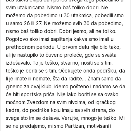
svim utakmicama. Nismo baš toliko dobri. Ne
možemo da pobedimo u 30 utakmica, pobedili smo
u samo 26 ili 27. Ne možemo svih 30 da pobedimo,
nismo baš toliko dobri. Dobri jesmo, ali ne toliko.
Pogotovo ako imaš saplitanja kakva smo imali u
prethodnom periodu. U prvom delu nije bilo tako,
ali je nastupilo to čuveno proleće, gde se svašta
izdešavalo. To je teško, stvarno, nositi se s tim,
teško je boriti se s tim. Očekujete onda podršku, da
li je imate ili nemate, šta da radite… Znam samo da
ginemo za ovaj klub, idemo pošteno i nadamo se da
će biti sportska priča. Nije lako boriti se sa ovako
moćnom Zvezdom na svim nivoima, od igračkog
kadra, do podrške koju imaju sa svih strana, do
svega što im se dešava. Verujte, mnogo je teško. Mi
se ne predajemo, mi smo Partizan, motivisani i