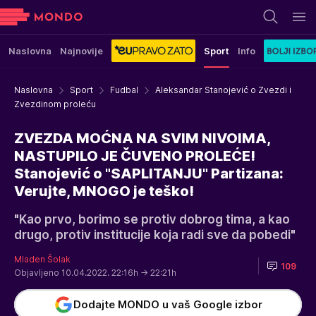
Naslovna
Najnovije
Sport
Info
Naslovna
Sport
Fudbal
Aleksandar Stanojević o Zvezdi i
Zvezdinom proleću
ZVEZDA MOĆNA NA SVIM NIVOIMA,
NASTUPILO JE ČUVENO PROLEĆE!
Stanojević o "SAPLITANJU" Partizana:
Verujte, MNOGO je teško!
"Kao prvo, borimo se protiv dobrog tima, a kao
drugo, protiv institucije koja radi sve da pobedi"
Mladen Šolak
109
Objavljeno 10.04.2022. 22:16h
→ 22:21h
Dodajte MONDO u vaš Google izbor