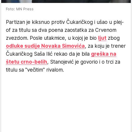
Foto: MN Press
Partizan je kiksnuo protiv Čukaričkog i ušao u plej-
of za titulu sa dva poena zaostatka za Crvenom
zvezdom. Posle utakmice, u kojoj je bio
ljut
zbog
odluke sudije Novaka Simovića
, za koju je trener
Čukaričkog Saša Ilić rekao da je bila
greška na
štetu crno-belih
, Stanojević je govorio i o trci za
titulu sa "večitim" rivalom.