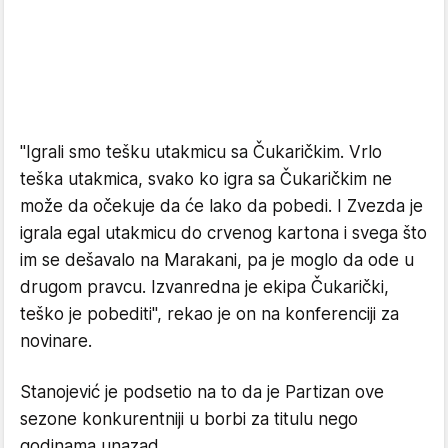
"Igrali smo tešku utakmicu sa Čukaričkim. Vrlo
teška utakmica, svako ko igra sa Čukaričkim ne
može da očekuje da će lako da pobedi. I Zvezda je
igrala egal utakmicu do crvenog kartona i svega što
im se dešavalo na Marakani, pa je moglo da ode u
drugom pravcu. Izvanredna je ekipa Čukarički,
teško je pobediti", rekao je on na konferenciji za
novinare.
Stanojević je podsetio na to da je Partizan ove
sezone konkurentniji u borbi za titulu nego
godinama unazad.