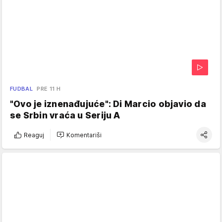
FUDBAL
PRE 11 H
"Ovo je iznenađujuće": Di Marcio objavio da
se Srbin vraća u Seriju A
Reaguj
Komentariši