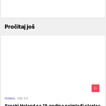
Pročitaj još
FUDBAL
PRE 3 H
Srpski Holand sa 15 godina najmlađi strelac