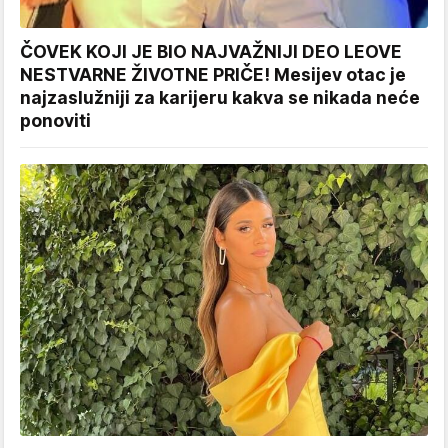
ČOVEK KOJI JE BIO NAJVAŽNIJI DEO LEOVE
NESTVARNE ŽIVOTNE PRIČE! Mesijev otac je
najzaslužniji za karijeru kakva se nikada neće
ponoviti