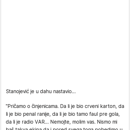
Stanojević je u dahu nastavio…
"Pričamo o činjenicama. Da li je bio crveni karton, da
li je bio penal ranije, da li je bio tamo faul pre gola,
da li je radio VAR… Nemojte, molim vas. Nismo mi
baš takva ekipa da i pored svega toga pobedimo u