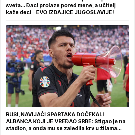
sveta... Đaci prolaze pored mene, a učitelj
kaže deci - EVO IZDAJICE JUGOSLAVIJE!
RUSI, NAVIJAČI SPARTAKA DOČEKALI
ALBANCA KOJI JE VREĐAO SRBE: Stigao je na
stadion, a onda mu se zaledila krv u žilama...