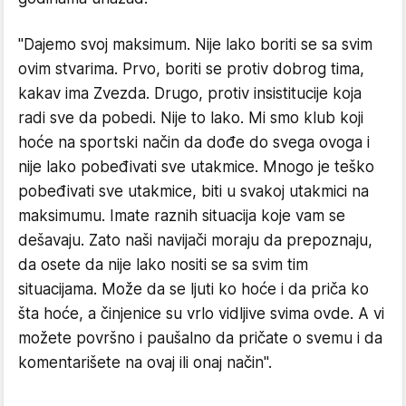
"Dajemo svoj maksimum. Nije lako boriti se sa svim
ovim stvarima. Prvo, boriti se protiv dobrog tima,
kakav ima Zvezda. Drugo, protiv insistitucije koja
radi sve da pobedi. Nije to lako. Mi smo klub koji
hoće na sportski način da dođe do svega ovoga i
nije lako pobeđivati sve utakmice. Mnogo je teško
pobeđivati sve utakmice, biti u svakoj utakmici na
maksimumu. Imate raznih situacija koje vam se
dešavaju. Zato naši navijači moraju da prepoznaju,
da osete da nije lako nositi se sa svim tim
situacijama. Može da se ljuti ko hoće i da priča ko
šta hoće, a činjenice su vrlo vidljive svima ovde. A vi
možete površno i paušalno da pričate o svemu i da
komentarišete na ovaj ili onaj način".