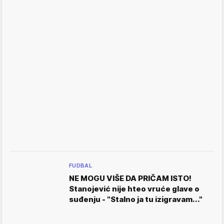
FUDBAL
NE MOGU VIŠE DA PRIČAM ISTO!
Stanojević nije hteo vruće glave o
suđenju - "Stalno ja tu izigravam..."