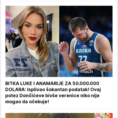
BITKA LUKE I ANAMARIJE ZA 50.000.000
DOLARA: Isplivao šokantan podatak! Ovaj
potez Dončićeve bivše verenice niko nije
mogao da očekuje!