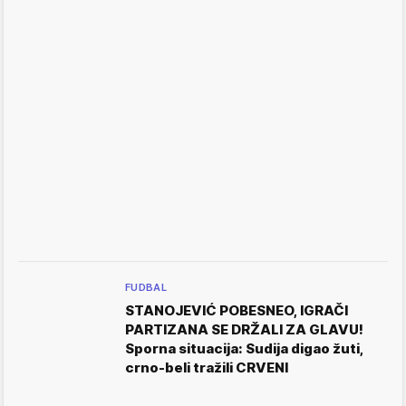
FUDBAL
STANOJEVIĆ POBESNEO, IGRAČI
PARTIZANA SE DRŽALI ZA GLAVU!
Sporna situacija: Sudija digao žuti,
crno-beli tražili CRVENI