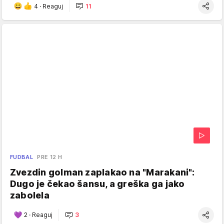
4
·
Reaguj
11
FUDBAL
PRE 12 H
Zvezdin golman zaplakao na "Marakani":
Dugo je čekao šansu, a greška ga jako
zabolela
2
·
Reaguj
3