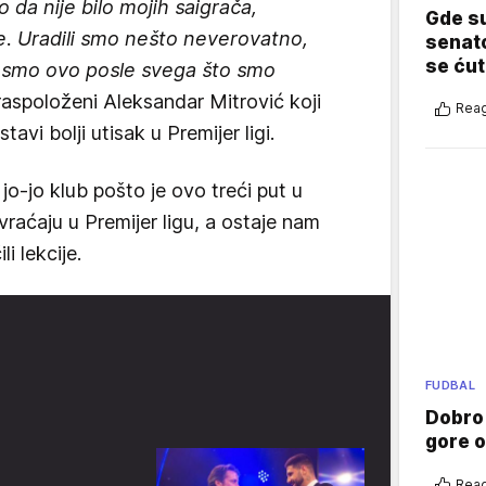
 da nije bilo mojih saigrača,
Gde su
 Uradili smo nešto neverovatno,
senato
se ćut
ili smo ovo posle svega što smo
 raspoloženi Aleksandar Mitrović koji
Reag
vi bolji utisak u Premijer ligi.
o-jo klub pošto je ovo treći put u
raćaju u Premijer ligu, a ostaje nam
i lekcije.
FUDBAL
Dobro
gore 
Reag