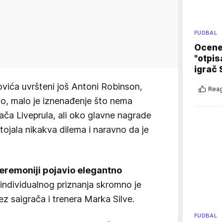
FUDBAL
Ocene 
"otpis
igrač 
ovića uvršteni još Antoni Robinson,
Reag
ojo, malo je iznenađenje što nema
ača Liveprula, ali oko glavne nagrade
stojala nikakva dilema i naravno da je
ceremoniji pojavio elegantno
 individualnog priznanja skromno je
ez saigrača i trenera Marka Silve.
FUDBAL