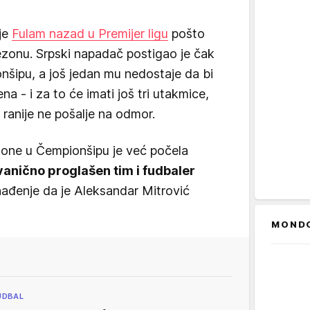
je
Fulam nazad u Premijer ligu
pošto
sezonu. Srpski napadač postigao je čak
šipu, a još jedan mu nedostaje da bi
a - i za to će imati još tri utakmice,
ranije ne pošalje na odmor.
zone u Čempionšipu je već počela
vanično proglašen tim i fudbaler
enađenje da je Aleksandar Mitrović
MOND
UDBAL