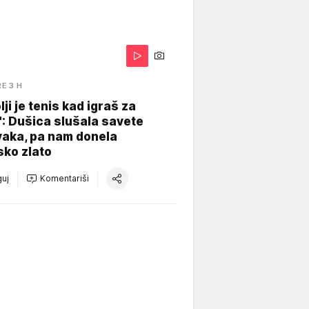
RE 3 H
lji je tenis kad igraš za
": Dušica slušala savete
vaka, pa nam donela
sko zlato
uj
Komentariši