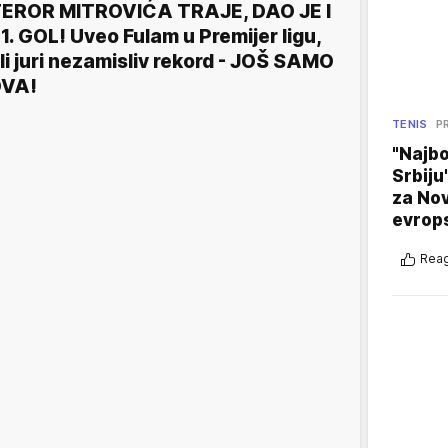
EROR MITROVIĆA TRAJE, DAO JE I
1. GOL! Uveo Fulam u Premijer ligu,
li juri nezamisliv rekord - JOŠ SAMO
DVA!
TENIS
P
"Najbo
Srbiju
za No
evrop
Reag