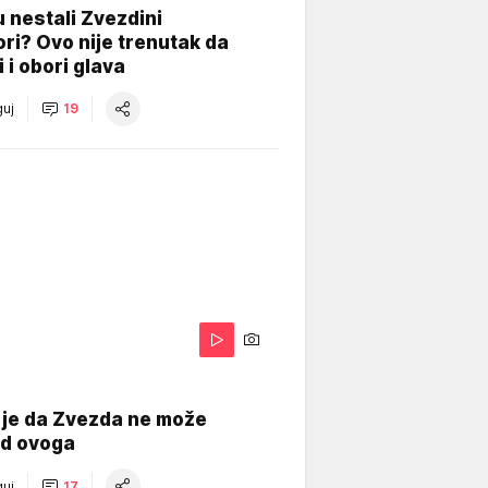
 nestali Zvezdini
ri? Ovo nije trenutak da
i i obori glava
uj
19
 je da Zvezda ne može
od ovoga
uj
17