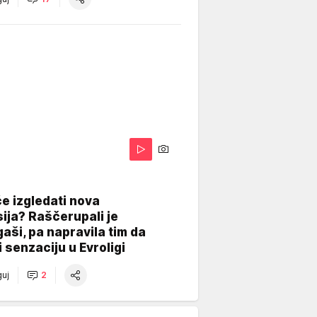
A
e izgledati nova
ija? Raščerupali je
gaši, pa napravila tim da
 senzaciju u Evroligi
uj
2