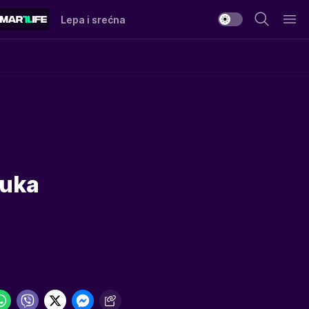
Lepa i srećna
ruka