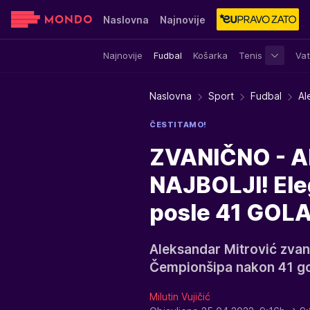
Naslovna
Najnovije
Najnovije
Fudbal
Košarka
Tenis
Vat
Sensa
Stvar ukusa
Yumama
Naslovna
Sport
Fudbal
Al
ČESTITAMO!
ZVANIČNO - 
NAJBOLJI! Eleg
posle 41 GOLA:
Aleksandar Mitrović zvan
Čempionšipa nakon 41 go
Milutin Vujičić