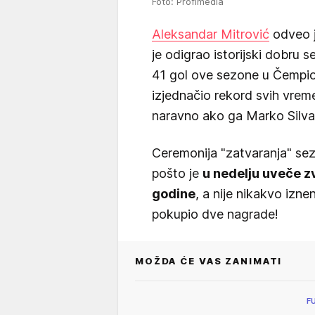
Foto: Profimedia
Aleksandar Mitrović
odveo 
je odigrao istorijski dobru 
41 gol ove sezone u Čempion
izjednačio rekord svih vremen
naravno ako ga Marko Silva 
Ceremonija "zatvaranja" se
pošto je
u nedelju uveče z
godine
, a nije nikakvo izn
pokupio dve nagrade!
MOŽDA ĆE VAS ZANIMATI
F