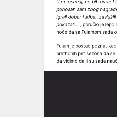
"Lep osećaj, ne bih ovde bio
ponosan sam zbog nagrade.
igrali dobar fudbal, zasluž
pokazali...
", poručio je lepo
hoće da sa Fulamom sada osta
Fulam je postao poznat kao j
prethonih pet sezona da se v
da vidimo da li su sada naučil