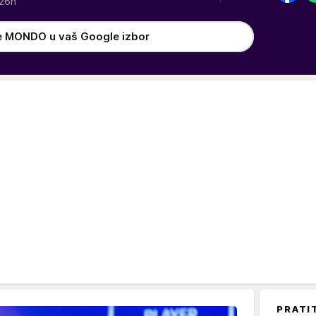
26h
e MONDO u vaš Google izbor
PRATI