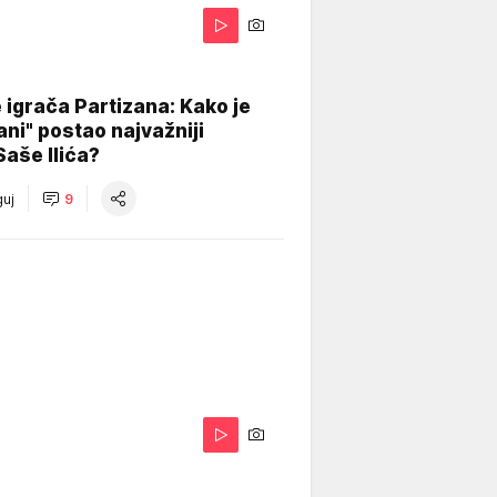
igrača Partizana: Kako je
ani" postao najvažniji
Saše Ilića?
uj
9