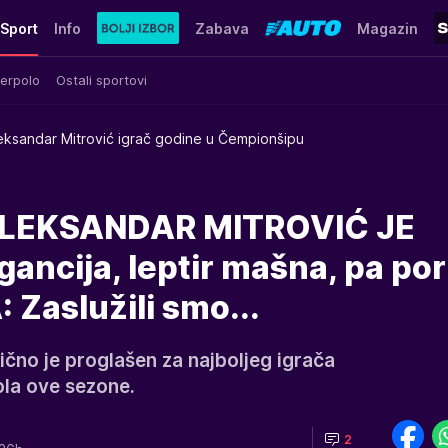
Sport
Info
Zabava
Magazin
erpolo
Ostali sportovi
eksandar Mitrović igrač godine u Čempionšipu
ALEKSANDAR MITROVIĆ JE
ancija, leptir mašna, pa po
 Zaslužili smo...
ično je proglašen za najboljeg igrača
la ove sezone.
2