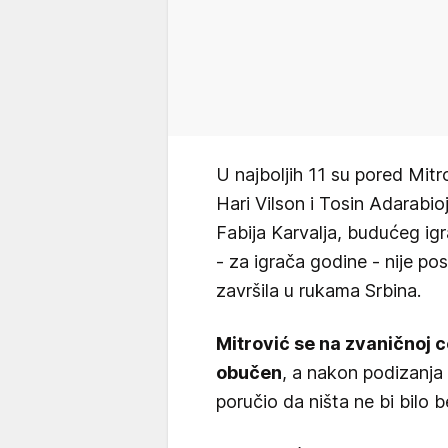
U najboljih 11 su pored Mitr
Hari Vilson i Tosin Adarabi
Fabija Karvalja, budućeg igr
- za igrača godine - nije po
završila u rukama Srbina.
Mitrović se na zvaničnoj 
obučen
, a nakon podizanja
poručio da ništa ne bi bilo b