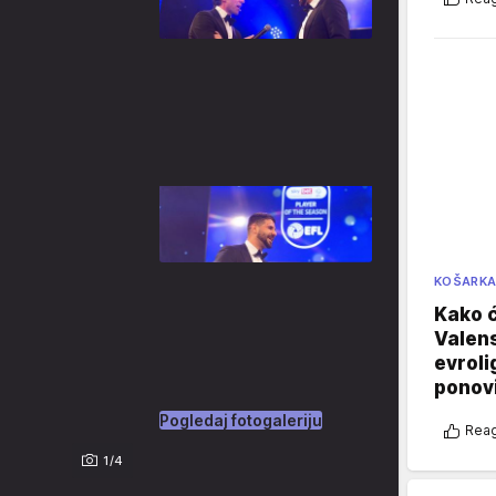
KOŠARK
Kako ć
Valens
evroli
ponovi
Pogledaj fotogaleriju
Reag
1/4