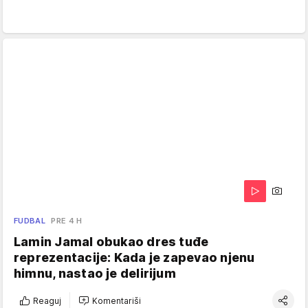
FUDBAL
PRE 4 H
Lamin Jamal obukao dres tuđe
reprezentacije: Kada je zapevao njenu
himnu, nastao je delirijum
Reaguj
Komentariši