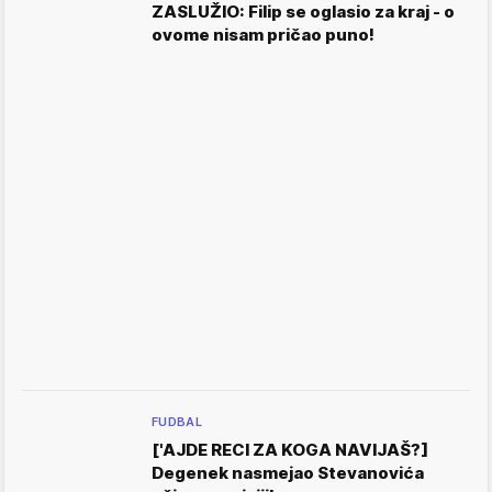
ZASLUŽIO: Filip se oglasio za kraj - o
ovome nisam pričao puno!
FUDBAL
['AJDE RECI ZA KOGA NAVIJAŠ?]
Degenek nasmejao Stevanovića