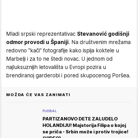
Mladi srpski reprezentativac
Stevanović godišnji
odmor provodi u Španiji
. Na društvenim mrežama
redovno "kači" fotografije kako ispija koktele u
Marbelji i za to ne štedi novac. U jednom od
najluksuznijih letovališta u Evropi pozira u
brendiranoj garderobi i pored skupocenog Poršea.
MOŽDA ĆE VAS ZANIMATI
FUDBAL
PARTIZANOVO DETE ZALUDELO
HOLANDIJU! Majstorija Filipa o kojoj
se priča - Srbin može i protiv trojice!