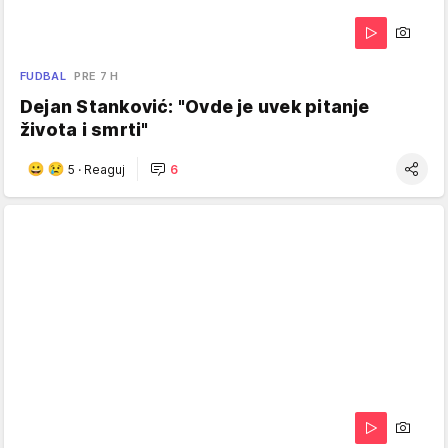
FUDBAL
PRE 7 H
Dejan Stanković: "Ovde je uvek pitanje
života i smrti"
5
·
Reaguj
6