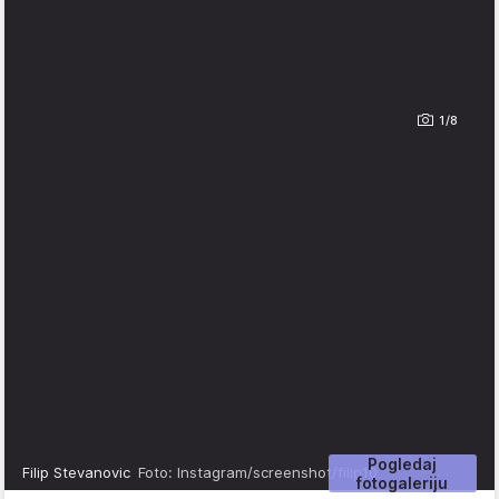
1/8
Pogledaj
Filip Stevanovic
Foto: Instagram/screenshot/filip10
fotogaleriju