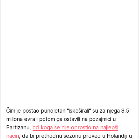
Čim je postao punoletan "iskeširali" su za njega 8,5
miliona evra i potom ga ostavili na pozajmici u
Partizanu,
od koga se nije oprostio na najlepši
način
, da bi prethodnu sezonu proveo u Holandiji u