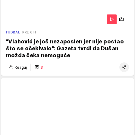
FUDBAL
PRE 6 H
"Vlahović je još nezaposlen jer nije postao
što se očekivalo": Gazeta tvrdi da Dušan
možda čeka nemoguće
Reaguj
3