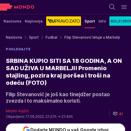
Naslovna
Najnovije
Sport
Info
Naslovna
Sport
Fudbal
Filip Stevanović letuje u Marbelji
POGLEDAJTE
SRBINA KUPIO SITI SA 18 GODINA, A ON
SAD UŽIVA U MARBELJI! Promenio
stajling, pozira kraj poršea i troši na
odeću (FOTO)
Filip Stevanović je još kao tinejdžer postao
zvezda i to maksimalno koristi.
Milutin Vujičić
41
Objavljeno 17.06.2022. 21:27h
→ 21:40h
Dodajte MONDO u vaš Google izbor