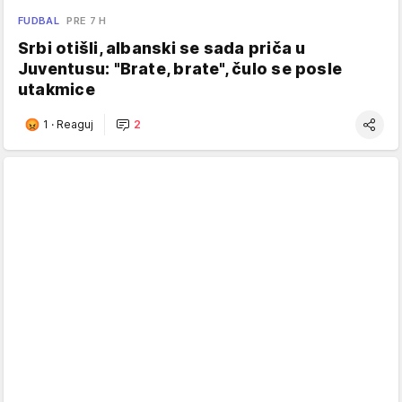
FUDBAL
PRE 7 H
Srbi otišli, albanski se sada priča u
Juventusu: "Brate, brate", čulo se posle
utakmice
1
·
Reaguj
2