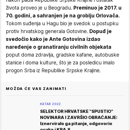
nakon pada Republike Srpske Krajine i ostatak
života proveo je u Beogradu.
Preminuo je 2017. u
70. godini, a sahranjen je na groblju Orlovača.
Tokom suđenja u Hagu bio je svedok u postupku
protiv hrvatskog generala Gotovine.
Dopuđ je
svedočio kako je Ante Gotovina izdao
naređenje o granatiranju civilnih objekata
poput doma zdravlja, gradske kafane, autobuske
stanice i doma kulture, što je za posledicu imalo
progon Srba iz Republike Srpske Krajine.
MOŽDA ĆE VAS ZANIMATI
KATAR 2022
SELEKTOR HRVATSKE "SPUSTIO"
NOVINARA I ZAVRŠIO OBRAĆANJE:
Iznerviralo ga pitanje, odgovorio
ovako i KRAJ!