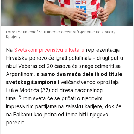
Foto: Profimedia/YouTube/screenshot/Сјећање на Српску
Крајину
Na
Svetskom prvenstvu u Kataru
reprezentacija
Hrvatske ponovo će igrati polufinale - drugi put u
nizu! Večeras od 20 časova će snage odmeriti sa
Argentinom,
a samo dva meča dele ih od titule
svetskog šampiona
i veličanstvenog oproštaja
Luke Modrića (37) od dresa nacionalnog
tima. Širom sveta će se pričati o njegovim
impresivnim partijama na zalasku karijere, dok će
na Balkanu kao jedna od tema biti i njegovo
poreklo.