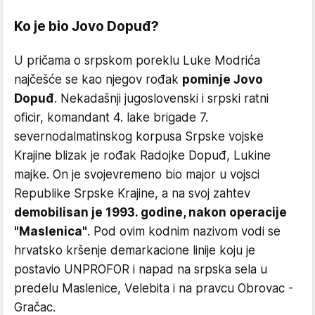
Ko je bio Jovo Dopuđ?
U pričama o srpskom poreklu Luke Modrića
najčešće se kao njegov rođak
pominje Jovo
Dopuđ
. Nekadašnji jugoslovenski i srpski ratni
oficir, komandant 4. lake brigade 7.
severnodalmatinskog korpusa Srpske vojske
Krajine blizak je rođak Radojke Dopuđ, Lukine
majke. On je svojevremeno bio major u vojsci
Republike Srpske Krajine, a na svoj zahtev
demobilisan je 1993. godine, nakon operacije
"Maslenica"
. Pod ovim kodnim nazivom vodi se
hrvatsko kršenje demarkacione linije koju je
postavio UNPROFOR i napad na srpska sela u
predelu Maslenice, Velebita i na pravcu Obrovac -
Gračac.