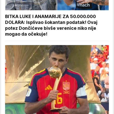
BITKA LUKE I ANAMARIJE ZA 50.000.000
DOLARA: Isplivao šokantan podatak! Ovaj
potez Dončićeve bivše verenice niko nije
mogao da očekuje!