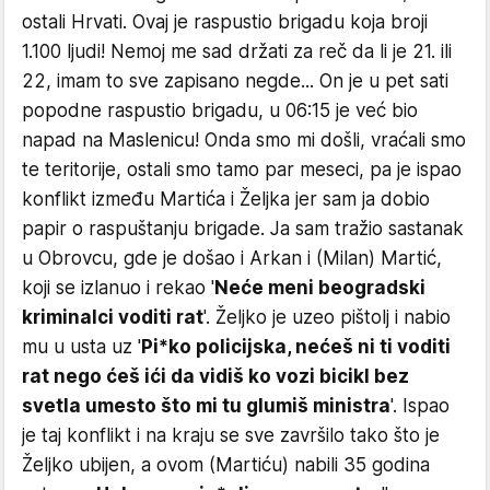
ostali Hrvati. Ovaj je raspustio brigadu koja broji
1.100 ljudi! Nemoj me sad držati za reč da li je 21. ili
22, imam to sve zapisano negde... On je u pet sati
popodne raspustio brigadu, u 06:15 je već bio
napad na Maslenicu! Onda smo mi došli, vraćali smo
te teritorije, ostali smo tamo par meseci, pa je ispao
konflikt između Martića i Željka jer sam ja dobio
papir o raspuštanju brigade. Ja sam tražio sastanak
u Obrovcu, gde je došao i Arkan i (Milan) Martić,
koji se izlanuo i rekao '
Neće meni beogradski
kriminalci voditi rat
'. Željko je uzeo pištolj i nabio
mu u usta uz '
Pi*ko policijska, nećeš ni ti voditi
rat nego ćeš ići da vidiš ko vozi bicikl bez
svetla umesto što mi tu glumiš ministra
'. Ispao
je taj konflikt i na kraju se sve završilo tako što je
Željko ubijen, a ovom (Martiću) nabili 35 godina