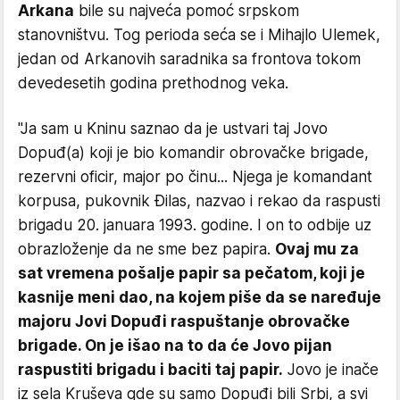
Arkana
bile su najveća pomoć srpskom
stanovništvu. Tog perioda seća se i Mihajlo Ulemek,
jedan od Arkanovih saradnika sa frontova tokom
devedesetih godina prethodnog veka.
"Ja sam u Kninu saznao da je ustvari taj Jovo
Dopuđ(a) koji je bio komandir obrovačke brigade,
rezervni oficir, major po činu... Njega je komandant
korpusa, pukovnik Đilas, nazvao i rekao da raspusti
brigadu 20. januara 1993. godine. I on to odbije uz
obrazloženje da ne sme bez papira.
Ovaj mu za
sat vremena pošalje papir sa pečatom, koji je
kasnije meni dao, na kojem piše da se naređuje
majoru Jovi Dopuđi raspuštanje obrovačke
brigade. On je išao na to da će Jovo pijan
raspustiti brigadu i baciti taj papir.
Jovo je inače
iz sela Kruševa gde su samo Dopuđi bili Srbi, a svi