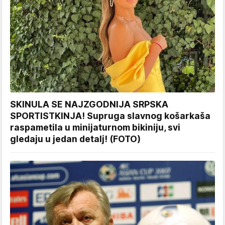
SKINULA SE NAJZGODNIJA SRPSKA
SPORTISTKINJA! Supruga slavnog košarkaša
raspametila u minijaturnom bikiniju, svi
gledaju u jedan detalj! (FOTO)