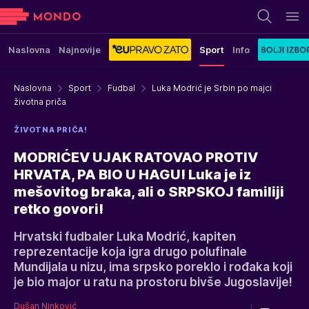
Naslovna
Najnovije
Sport
Info
Naslovna
Sport
Fudbal
Luka Modrić je Srbin po majci
životna priča
ŽIVOTNA PRIČA!
MODRIĆEV UJAK RATOVAO PROTIV
HRVATA, PA BIO U HAGU! Luka je iz
mešovitog braka, ali o SRPSKOJ familiji
retko govori!
Hrvatski fudbaler Luka Modrić, kapiten
reprezentacije koja igra drugo polufinale
Mundijala u nizu, ima srpsko poreklo i rođaka koji
je bio major u ratu na prostoru bivše Jugoslavije!
Dušan Ninković