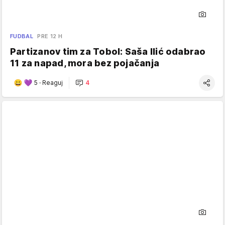
FUDBAL
PRE 12 H
Partizanov tim za Tobol: Saša Ilić odabrao
11 za napad, mora bez pojačanja
5
·
Reaguj
4