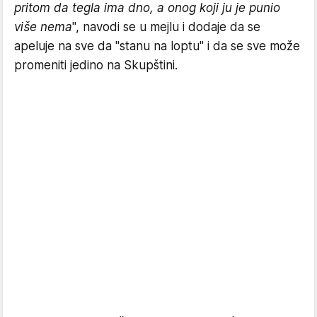
pritom da tegla ima dno, a onog koji ju je punio
više nema
", navodi se u mejlu i dodaje da se
apeluje na sve da "stanu na loptu" i da se sve može
promeniti jedino na Skupštini.