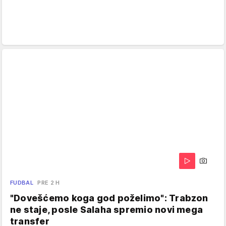
FUDBAL
PRE 2 H
"Dovešćemo koga god poželimo": Trabzon
ne staje, posle Salaha spremio novi mega
transfer