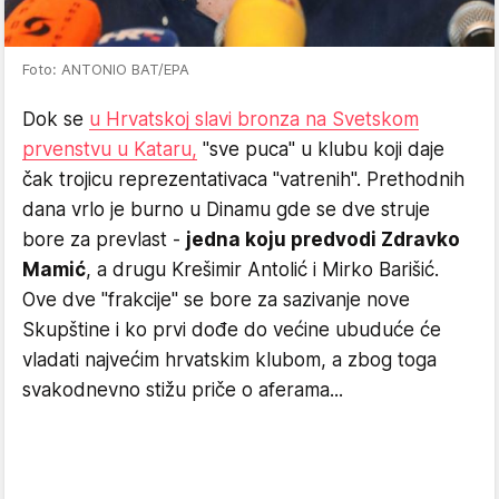
Foto: ANTONIO BAT/EPA
Dok se
u Hrvatskoj slavi bronza na Svetskom
prvenstvu u Kataru,
"sve puca" u klubu koji daje
čak trojicu reprezentativaca "vatrenih". Prethodnih
dana vrlo je burno u Dinamu gde se dve struje
bore za prevlast -
jedna koju predvodi Zdravko
Mamić
, a drugu Krešimir Antolić i Mirko Barišić.
Ove dve "frakcije" se bore za sazivanje nove
Skupštine i ko prvi dođe do većine ubuduće će
vladati najvećim hrvatskim klubom, a zbog toga
svakodnevno stižu priče o aferama...