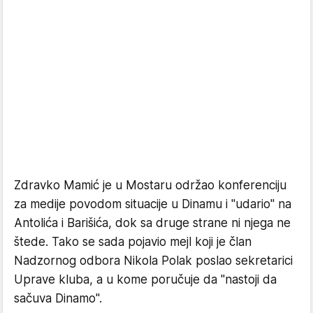
Zdravko Mamić je u Mostaru održao konferenciju
za medije povodom situacije u Dinamu i "udario" na
Antolića i Barišića, dok sa druge strane ni njega ne
štede. Tako se sada pojavio mejl koji je član
Nadzornog odbora Nikola Polak poslao sekretarici
Uprave kluba, a u kome poručuje da "nastoji da
sačuva Dinamo".