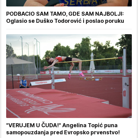
PODBACIO SAM TAMO, GDE SAM NAJBOLJI:
Oglasio se Duško Todorović i poslao poruku
"VERUJEM U ČUDA!" Angelina Topić puna
samopouzdanja pred Evropsko prvenstvo!