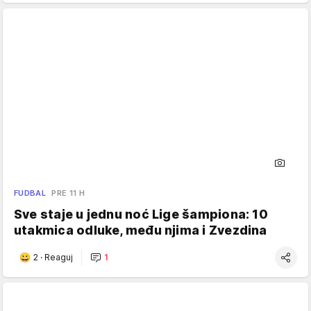
FUDBAL
PRE 11 H
Sve staje u jednu noć Lige šampiona: 10
utakmica odluke, među njima i Zvezdina
2
·
Reaguj
1