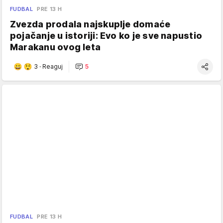
FUDBAL
PRE 13 H
Zvezda prodala najskuplje domaće
pojačanje u istoriji: Evo ko je sve napustio
Marakanu ovog leta
3
·
Reaguj
5
FUDBAL
PRE 13 H