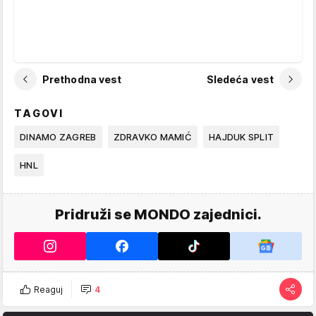
Prethodna vest
Sledeća vest
TAGOVI
DINAMO ZAGREB
ZDRAVKO MAMIĆ
HAJDUK SPLIT
HNL
Pridruži se MONDO zajednici.
Reaguj
4