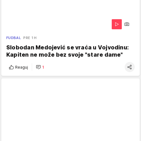
FUDBAL
PRE 1 H
Slobodan Medojević se vraća u Vojvodinu:
Kapiten ne može bez svoje "stare dame"
Reaguj
1