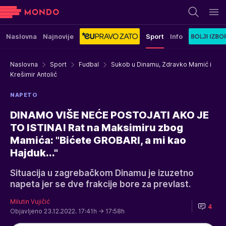
Naslovna
Najnovije
Sport
Info
Naslovna
Sport
Fudbal
Sukob u Dinamu, Zdravko Mamić i
Krešimir Antolić
NAPETO
DINAMO VIŠE NEĆE POSTOJATI AKO JE
TO ISTINA! Rat na Maksimiru zbog
Mamića: "Bićete GROBARI, a mi kao
Hajduk..."
Situacija u zagrebačkom Dinamu je izuzetno
napeta jer se dve frakcije bore za prevlast.
Milutin Vujičić
4
Objavljeno 23.12.2022. 17:41h
→ 17:58h