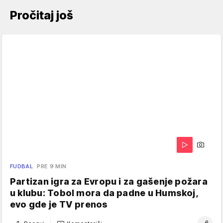
Pročitaj još
FUDBAL
PRE 9 MIN
Partizan igra za Evropu i za gašenje požara
u klubu: Tobol mora da padne u Humskoj,
evo gde je TV prenos