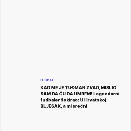
FUDBAL
KAD ME JE TUĐMAN ZVAO, MISLIO
SAM DA ĆU DA UMREM! Legendarni
fudbaler šokirao: U Hrvatskoj
BLJESAK, a mi srećni