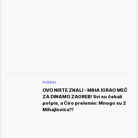
FUDBAL
OVO NISTE ZNALI - MIHA IGRAO MEČ
ZA DINAMO ZAGREB! Svi su čekali
potpis, a Ćiro prelomio: Mnogo su 2
Mihajlovića?!