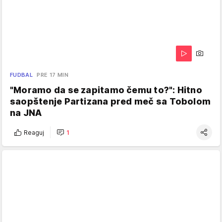
FUDBAL
PRE 17 MIN
"Moramo da se zapitamo čemu to?": Hitno
saopštenje Partizana pred meč sa Tobolom
na JNA
Reaguj
1