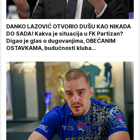
DANKO LAZOVIĆ OTVORIO DUŠU KAO NIKADA
DO SADA! Kakva je situacija u FK Partizan?
Digao je glas o dugovanjima, OBEĆANIM
OSTAVKAMA, budućnosti kluba...