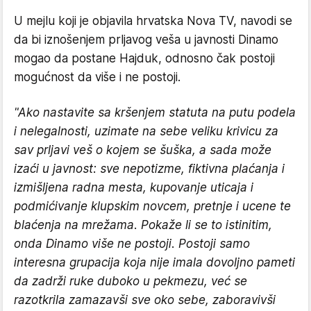
U mejlu koji je objavila hrvatska Nova TV, navodi se
da bi iznošenjem prljavog veša u javnosti Dinamo
mogao da postane Hajduk, odnosno čak postoji
mogućnost da više i ne postoji.
"Ako nastavite sa kršenjem statuta na putu podela
i nelegalnosti, uzimate na sebe veliku krivicu za
sav prljavi veš o kojem se šuška, a sada može
izaći u javnost: sve nepotizme, fiktivna plaćanja i
izmišljena radna mesta, kupovanje uticaja i
podmićivanje klupskim novcem, pretnje i ucene te
blaćenja na mrežama. Pokaže li se to istinitim,
onda Dinamo više ne postoji. Postoji samo
interesna grupacija koja nije imala dovoljno pameti
da zadrži ruke duboko u pekmezu, već se
razotkrila zamazavši sve oko sebe, zaboravivši