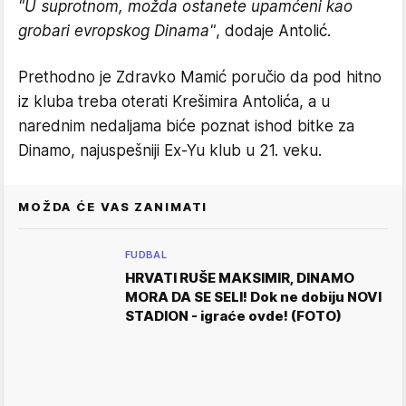
"U suprotnom, možda ostanete upamćeni kao
grobari evropskog Dinama"
, dodaje Antolić.
Prethodno je Zdravko Mamić poručio da pod hitno
iz kluba treba oterati Krešimira Antolića, a u
narednim nedaljama biće poznat ishod bitke za
Dinamo, najuspešniji Ex-Yu klub u 21. veku.
MOŽDA ĆE VAS ZANIMATI
FUDBAL
HRVATI RUŠE MAKSIMIR, DINAMO
MORA DA SE SELI! Dok ne dobiju NOVI
STADION - igraće ovde! (FOTO)