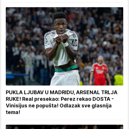
PUKLA LJUBAV U MADRIDU, ARSENAL TRLJA
RUKE! Real presekao: Perez rekao DOSTA -
Vinisijus ne popušta! Odlazak sve glasnija
tema!