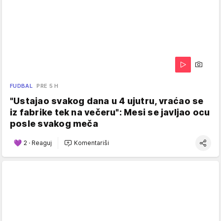
FUDBAL
PRE 5 H
"Ustajao svakog dana u 4 ujutru, vraćao se
iz fabrike tek na večeru": Mesi se javljao ocu
posle svakog meča
2
·
Reaguj
Komentariši