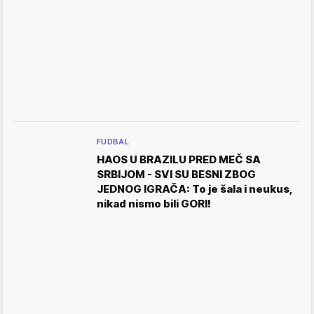
FUDBAL
HAOS U BRAZILU PRED MEČ SA
SRBIJOM - SVI SU BESNI ZBOG
JEDNOG IGRAČA: To je šala i neukus,
nikad nismo bili GORI!