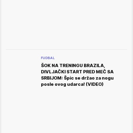
FUDBAL
ŠOK NA TRENINGU BRAZILA,
DIVLJAČKI START PRED MEČ SA
SRBIJOM: Špic se držao za nogu
posle ovog udarca! (VIDEO)