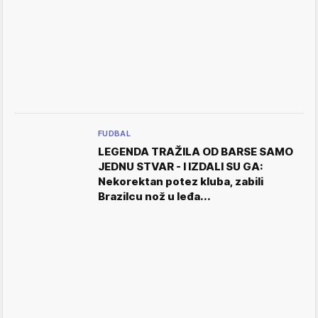
FUDBAL
LEGENDA TRAŽILA OD BARSE SAMO
JEDNU STVAR - I IZDALI SU GA:
Nekorektan potez kluba, zabili
Brazilcu nož u leđa...