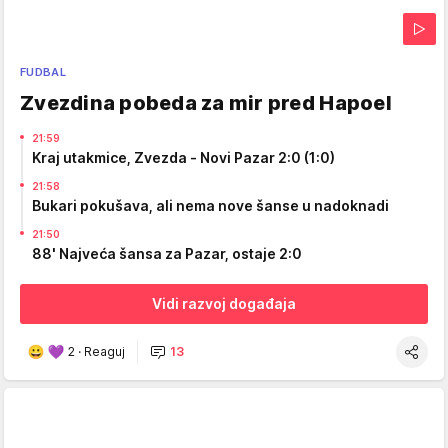
FUDBAL
Zvezdina pobeda za mir pred Hapoel
21:59
Kraj utakmice, Zvezda - Novi Pazar 2:0 (1:0)
21:58
Bukari pokušava, ali nema nove šanse u nadoknadi
21:50
88' Najveća šansa za Pazar, ostaje 2:0
Vidi razvoj događaja
2
·
Reaguj
13