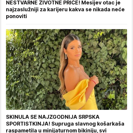
NESTVARNE ŽIVOTNE PRIČE! Mesijev otac je
najzaslužniji za karijeru kakva se nikada neće
ponoviti
SKINULA SE NAJZGODNIJA SRPSKA
SPORTISTKINJA! Supruga slavnog košarkaša
raspametila u minijaturnom bikiniju, svi