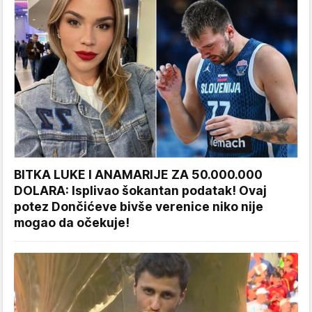
BITKA LUKE I ANAMARIJE ZA 50.000.000
DOLARA: Isplivao šokantan podatak! Ovaj
potez Dončićeve bivše verenice niko nije
mogao da očekuje!