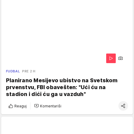
FUDBAL
PRE 2 H
Planirano Mesijevo ubistvo na Svetskom
prvenstvu, FBI obavešten: "Ući ću na
stadion i dići ću ga u vazduh"
Reaguj
Komentariši