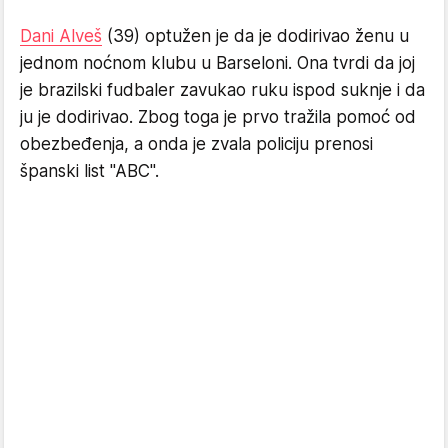
Dani Alveš
(39) optužen je da je dodirivao ženu u
jednom noćnom klubu u Barseloni. Ona tvrdi da joj
je brazilski fudbaler zavukao ruku ispod suknje i da
ju je dodirivao. Zbog toga je prvo tražila pomoć od
obezbeđenja, a onda je zvala policiju prenosi
španski list "ABC".