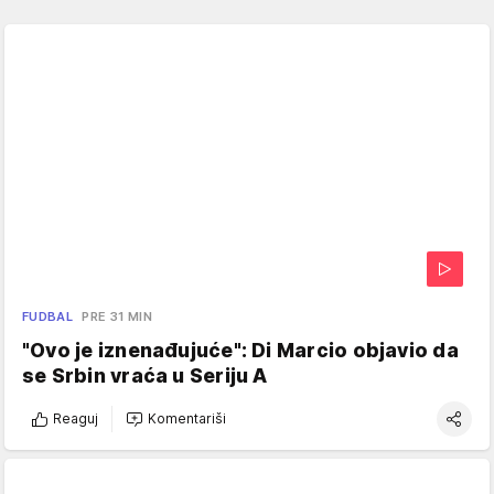
FUDBAL
PRE 31 MIN
"Ovo je iznenađujuće": Di Marcio objavio da
se Srbin vraća u Seriju A
Reaguj
Komentariši