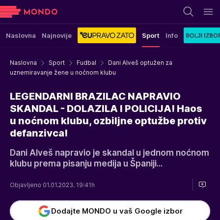
Naslovna
Najnovije
Sport
Info
Naslovna
Sport
Fudbal
Dani Alveš optužen za
uznemiravanje žene u noćnom klubu
LEGENDARNI BRAZILAC NAPRAVIO
SKANDAL - DOLAZILA I POLICIJA! Haos
u noćnom klubu, ozbiljne optužbe protiv
defanzivca!
Dani Alveš napravio je skandal u jednom noćnom
klubu prema pisanju medija u Španiji...
Objavljeno 01.01.2023. 19:41h
Dodajte MONDO u vaš Google izbor