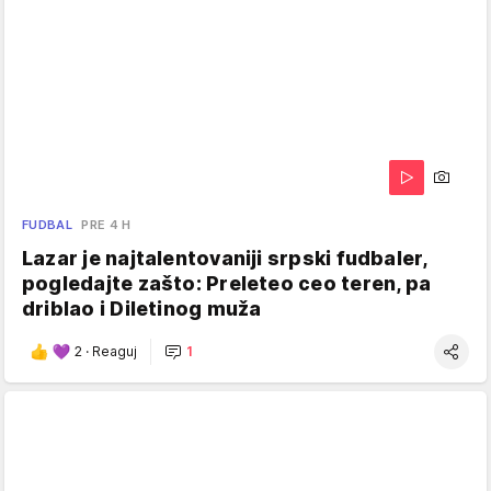
FUDBAL
PRE 4 H
Lazar je najtalentovaniji srpski fudbaler,
pogledajte zašto: Preleteo ceo teren, pa
driblao i Diletinog muža
2
·
Reaguj
1