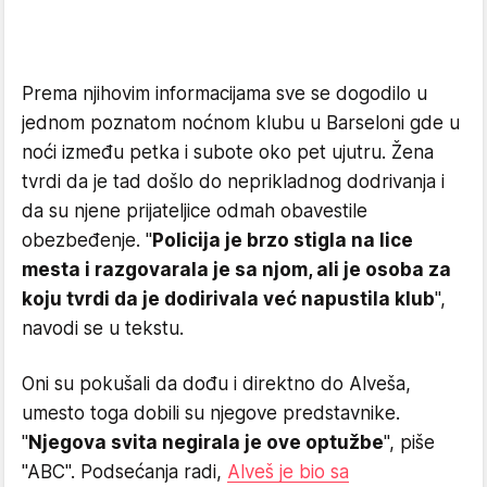
Prema njihovim informacijama sve se dogodilo u
jednom poznatom noćnom klubu u Barseloni gde u
noći između petka i subote oko pet ujutru. Žena
tvrdi da je tad došlo do neprikladnog dodrivanja i
da su njene prijateljice odmah obavestile
obezbeđenje. "
Policija je brzo stigla na lice
mesta i razgovarala je sa njom, ali je osoba za
koju tvrdi da je dodirivala već napustila klub
",
navodi se u tekstu.
Oni su pokušali da dođu i direktno do Alveša,
umesto toga dobili su njegove predstavnike.
"
Njegova svita negirala je ove optužbe
", piše
"ABC". Podsećanja radi,
Alveš je bio sa