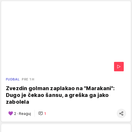
FUDBAL
PRE 1 H
Zvezdin golman zaplakao na "Marakani":
Dugo je čekao šansu, a greška ga jako
zabolela
2
·
Reaguj
1