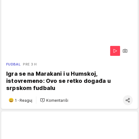
FUDBAL
PRE 3 H
Igra se na Marakani i u Humskoj,
istovremeno: Ovo se retko događa u
srpskom fudbalu
1
·
Reaguj
Komentariši