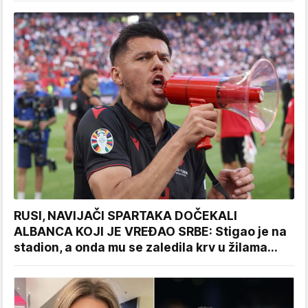
RUSI, NAVIJAČI SPARTAKA DOČEKALI
ALBANCA KOJI JE VREĐAO SRBE: Stigao je na
stadion, a onda mu se zaledila krv u žilama...