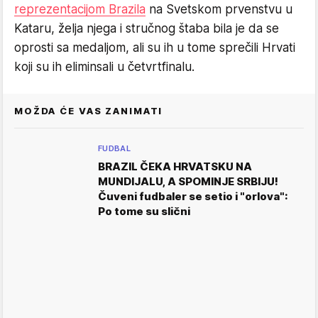
reprezentacijom Brazila
na Svetskom prvenstvu u
Kataru, želja njega i stručnog štaba bila je da se
oprosti sa medaljom, ali su ih u tome sprečili Hrvati
koji su ih eliminsali u četvrtfinalu.
MOŽDA ĆE VAS ZANIMATI
FUDBAL
BRAZIL ČEKA HRVATSKU NA
MUNDIJALU, A SPOMINJE SRBIJU!
Čuveni fudbaler se setio i "orlova":
Po tome su slični