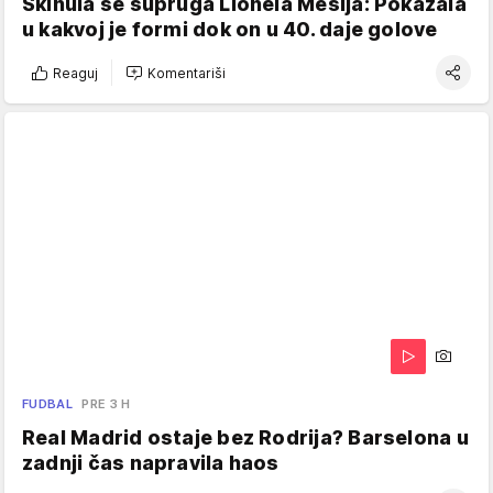
Skinula se supruga Lionela Mesija: Pokazala
u kakvoj je formi dok on u 40. daje golove
Reaguj
Komentariši
FUDBAL
PRE 3 H
Real Madrid ostaje bez Rodrija? Barselona u
zadnji čas napravila haos