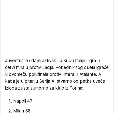
Juventus je i dalje aktivan i u Kupu Italije i igra u
četvrtfinalu protiv Lacija. Pobednik tog duela igraće
u dvomeču polufinala protiv Intera ili Atalante. A
kada je u pitanju Serija A, stvarno od petka uveče
izleda zaista sumorno za klub iz Torina:
Napoli 47
Milan 38