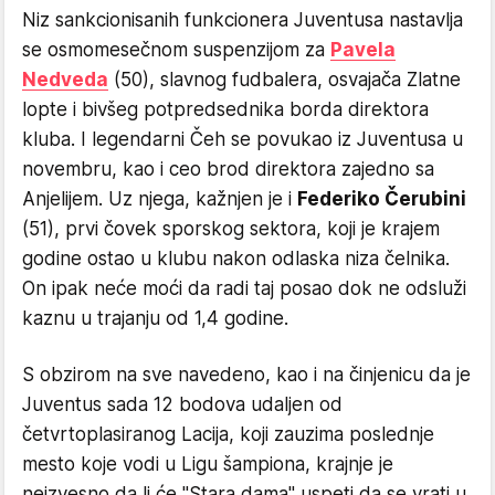
Niz sankcionisanih funkcionera Juventusa nastavlja
se osmomesečnom suspenzijom za
Pavela
Nedveda
(50), slavnog fudbalera, osvajača Zlatne
lopte i bivšeg potpredsednika borda direktora
kluba. I legendarni Čeh se povukao iz Juventusa u
novembru, kao i ceo brod direktora zajedno sa
Anjelijem. Uz njega, kažnjen je i
Federiko Čerubini
(51), prvi čovek sporskog sektora, koji je krajem
godine ostao u klubu nakon odlaska niza čelnika.
On ipak neće moći da radi taj posao dok ne odsluži
kaznu u trajanju od 1,4 godine.
S obzirom na sve navedeno, kao i na činjenicu da je
Juventus sada 12 bodova udaljen od
četvrtoplasiranog Lacija, koji zauzima poslednje
mesto koje vodi u Ligu šampiona, krajnje je
neizvesno da li će "Stara dama" uspeti da se vrati u