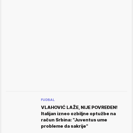
FUDBAL
VLAHOVIĆ LAŽE, NIJE POVREĐEN!
Italijan izneo ozbiljne optužbe na
račun Srbina: "Juventus ume
probleme da sakrije"