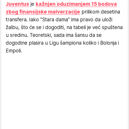
Juventus
je
kažnjen oduzimanjem 15 bodova
zbog finansijske malverzacije
prilikom desetina
transfera. Iako "Stara dama" ima pravo da uloži
žalbu, što će se i dogoditi, na tabeli je već spuštena
u sredinu. Teoretski, sada ima šansu da se
dogodine plasira u Ligu šampiona koliko i Bolonja i
Empoli.