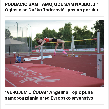
PODBACIO SAM TAMO, GDE SAM NAJBOLJI:
Oglasio se Duško Todorović i poslao poruku
"VERUJEM U ČUDA!" Angelina Topić puna
samopouzdanja pred Evropsko prvenstvo!