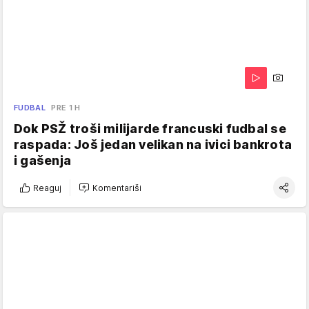
FUDBAL
PRE 1 H
Dok PSŽ troši milijarde francuski fudbal se
raspada: Još jedan velikan na ivici bankrota
i gašenja
Reaguj
Komentariši