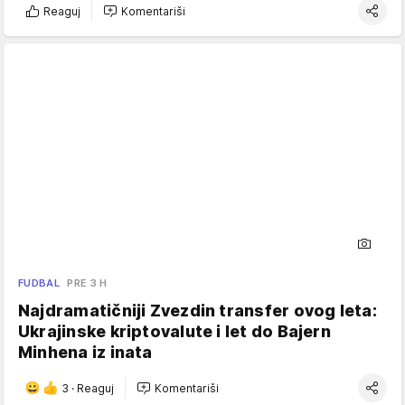
Reaguj
Komentariši
FUDBAL
PRE 3 H
Najdramatičniji Zvezdin transfer ovog leta:
Ukrajinske kriptovalute i let do Bajern
Minhena iz inata
3
·
Reaguj
Komentariši