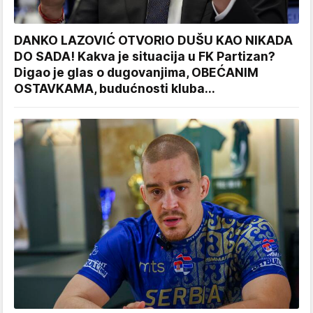
DANKO LAZOVIĆ OTVORIO DUŠU KAO NIKADA
DO SADA! Kakva je situacija u FK Partizan?
Digao je glas o dugovanjima, OBEĆANIM
OSTAVKAMA, budućnosti kluba...