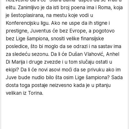
elitu. Zanimljivo je da isti broj poena ima i Roma, koja
je šestoplasirana, na mestu koje vodi u
Konferencijsku ligu. Ako ne uspe da ih stigne i
prestigne, Juventus će bez Evrope, a pogotovo
bez Lige šampiona, snositi velike finansijske
posledice, što bi moglo da se odrazi i na sastav ima
za sledeću sezonu. Da li će Dušan Vlahović, Anhel
Di Marija i druge zvezde i u tom slučaju ostati u
ekipi? Da li će novi asovi moći da se privuku ako im
Juve bude nudio bilo šta osim Lige šampiona? Sada
dosta toga postaje neizvesno kada je u pitanju
velikan iz Torina.