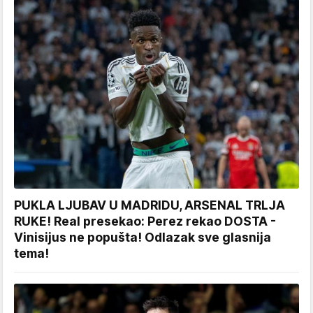
PUKLA LJUBAV U MADRIDU, ARSENAL TRLJA
RUKE! Real presekao: Perez rekao DOSTA -
Vinisijus ne popušta! Odlazak sve glasnija
tema!