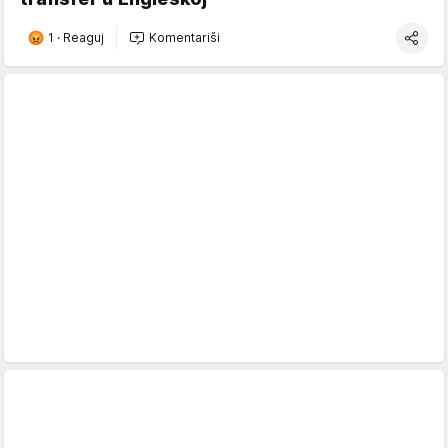
1
·
Reaguj
Komentariši