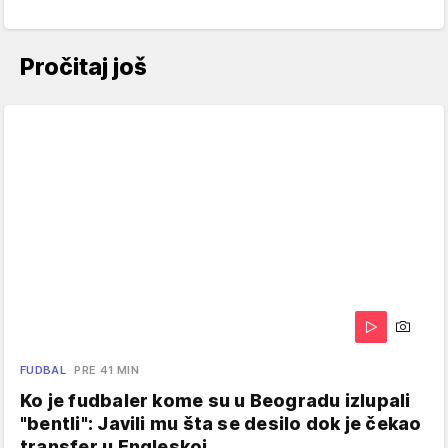
Pročitaj još
FUDBAL
PRE 41 MIN
Ko je fudbaler kome su u Beogradu izlupali
"bentli": Javili mu šta se desilo dok je čekao
transfer u Engleskoj