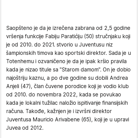
Saopšteno je da je izrečena zabrana od 2,5 godine
vršenja funkcije Fabiju Paratićiju (50) stručnjaku koji
je od 2010. do 2021. stvorio u Juventusu niz
šampionskih timova kao sportski direktor. Sada je u
Totenhemu i ozvaničeno je da je ipak kršio pravila
kada je nizao titule sa "Starom damom". On je dobio
najoštriju kaznu, a po dve godine su dobili Andrea
Anjeli (47), član čuvene porodice koji je vodio klub
od 2010. do novembra 2022, kada se povukao
kada je lokalni tužilac naložio ispitivanje finansijskih
računa. Takođe, kažnjen je i izvršni direktor
Juventusa Mauricio Arivabene (65), koji je u upravi
Juvea od 2012.