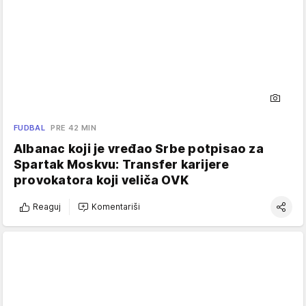
FUDBAL
PRE 42 MIN
Albanac koji je vređao Srbe potpisao za
Spartak Moskvu: Transfer karijere
provokatora koji veliča OVK
Reaguj
Komentariši