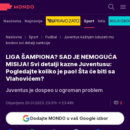
Naslovna
Najnovije
Sport
Info
Naslovna
Sport
Fudbal
Juventus kažnjen oduzeti mu
bodovi svi detalji sankcije
LIGA ŠAMPIONA? SAD JE NEMOGUĆA
MISIJA! Svi detalji kazne Juventusu:
Pogledajte koliko je pao! Šta će biti sa
Vlahovićem?
Juventus je dospeo u ogroman problem
Objavljeno 20.01.2023. 23:31h
→ 23:48h
3
Dodajte MONDO u vaš Google izbor