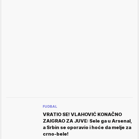
FUDBAL
VRATIO SE! VLAHOVIĆ KONAČNO
ZAIGRAO ZA JUVE: Sele ga u Arsenal,
a Srbin se oporavio i hoće da melje za
crno-bele!