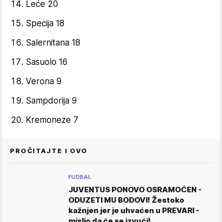
Leće 20
Specija 18
Salernitana 18
Sasuolo 16
Verona 9
Sampdorija 9
Kremoneze 7
PROČITAJTE I OVO
FUDBAL
JUVENTUS PONOVO OSRAMOĆEN -
ODUZETI MU BODOVI! Žestoko
kažnjen jer je uhvaćen u PREVARI -
mislio da će se izvući!