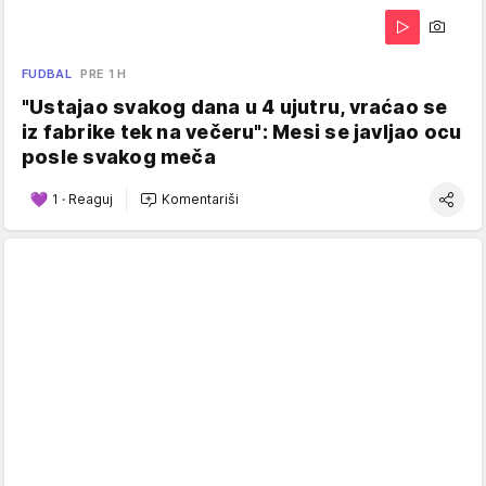
FUDBAL
PRE 1 H
"Ustajao svakog dana u 4 ujutru, vraćao se
iz fabrike tek na večeru": Mesi se javljao ocu
posle svakog meča
1
·
Reaguj
Komentariši