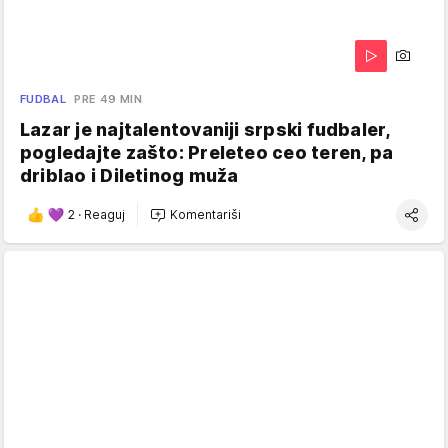
FUDBAL
PRE 49 MIN
Lazar je najtalentovaniji srpski fudbaler,
pogledajte zašto: Preleteo ceo teren, pa
driblao i Diletinog muža
2
·
Reaguj
Komentariši