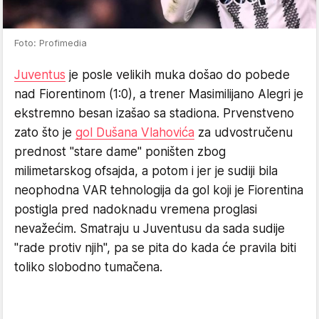
Foto: Profimedia
Juventus
je posle velikih muka došao do pobede
nad Fiorentinom (1:0), a trener Masimilijano Alegri je
ekstremno besan izašao sa stadiona. Prvenstveno
zato što je
gol Dušana Vlahovića
za udvostručenu
prednost "stare dame" poništen zbog
milimetarskog ofsajda, a potom i jer je sudiji bila
neophodna VAR tehnologija da gol koji je Fiorentina
postigla pred nadoknadu vremena proglasi
nevažećim. Smatraju u Juventusu da sada sudije
"rade protiv njih", pa se pita do kada će pravila biti
toliko slobodno tumačena.