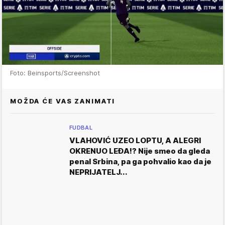
Foto: Beinsports/Screenshot
MOŽDA ĆE VAS ZANIMATI
FUDBAL
VLAHOVIĆ UZEO LOPTU, A ALEGRI
OKRENUO LEĐA!? Nije smeo da gleda
penal Srbina, pa ga pohvalio kao da je
NEPRIJATELJ...