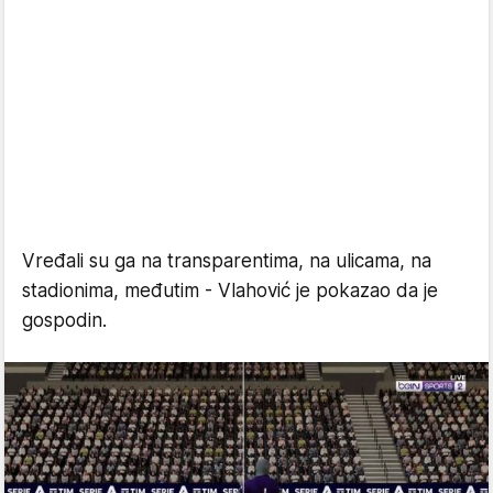
Vređali su ga na transparentima, na ulicama, na
stadionima, međutim - Vlahović je pokazao da je
gospodin.