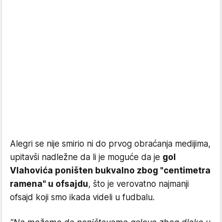
Alegri se nije smirio ni do prvog obraćanja medijima,
upitavši nadležne da li je moguće da je
gol
Vlahovića poništen bukvalno zbog "centimetra
ramena" u ofsajdu
, što je verovatno najmanji
ofsajd koji smo ikada videli u fudbalu.