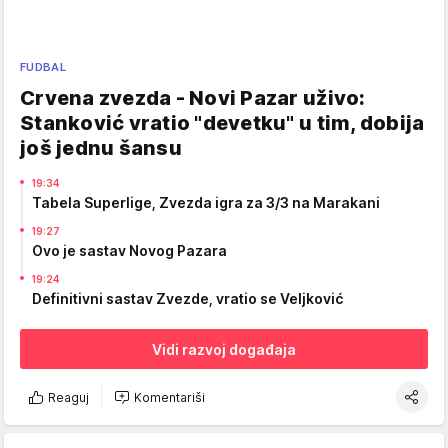
FUDBAL
Crvena zvezda - Novi Pazar uživo:
Stanković vratio "devetku" u tim, dobija
još jednu šansu
19:34
Tabela Superlige, Zvezda igra za 3/3 na Marakani
19:27
Ovo je sastav Novog Pazara
19:24
Definitivni sastav Zvezde, vratio se Veljković
Vidi razvoj događaja
Reaguj
Komentariši