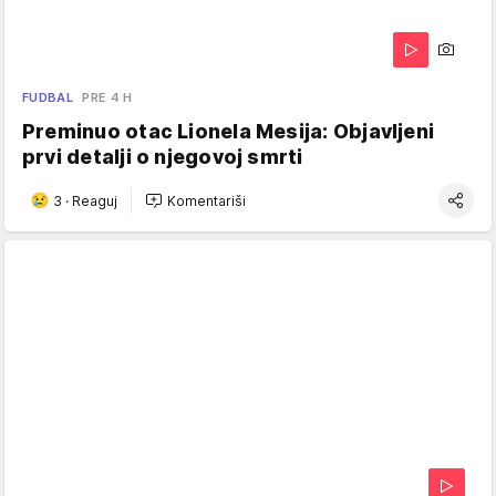
FUDBAL
PRE 4 H
Preminuo otac Lionela Mesija: Objavljeni
prvi detalji o njegovoj smrti
3
·
Reaguj
Komentariši