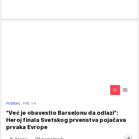
FUDBAL
PRE 1 H
"Već je obavestio Barselonu da odlazi":
Heroj finala Svetskog prvenstva pojačava
prvaka Evrope