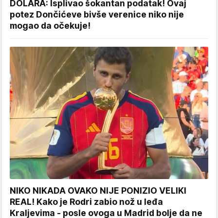
DOLARA: Isplivao šokantan podatak! Ovaj
potez Dončićeve bivše verenice niko nije
mogao da očekuje!
NIKO NIKADA OVAKO NIJE PONIZIO VELIKI
REAL! Kako je Rodri zabio nož u leđa
Kraljevima - posle ovoga u Madrid bolje da ne