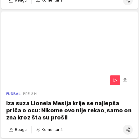
Reaguj
Komentariši
FUDBAL
PRE 2 H
Iza suza Lionela Mesija krije se najlepša
priča o ocu: Nikome ovo nije rekao, samo on
zna kroz šta su prošli
Reaguj
Komentariši