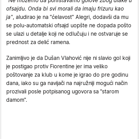
"Ne možemo da poništavamo golove zbog dlake u
ofsajdu. Onda bi svi morali da imaju frizuru kao
ja"
, aludirao je na "ćelavost" Alegri, dodavši da mu
se polu-automatski ofsajd uopšte ne dopada pošto
se ulazi u detalje koji ne odlučuju i ne ostvaruje se
prednost za delić ramena.
Zanimljivo je da Dušan Vlahović nije ni slavio gol koji
je postigao protiv Fiorentine jer ima veliko
poštovanje za klub u kome je igrao do pre godinu
dana, iako su ga navijači na najružniji mogući način
prozivali posle potpisanog ugovora sa "starom
damom".