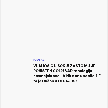
FUDBAL
VLAHOVIĆ U ŠOKU! ZAŠTO MU JE
PONIŠTEN GOL?! VAR tehnlogija
nasmejala sve - Vidite ono na slici? E
to je Dušan u OFSAJDU!