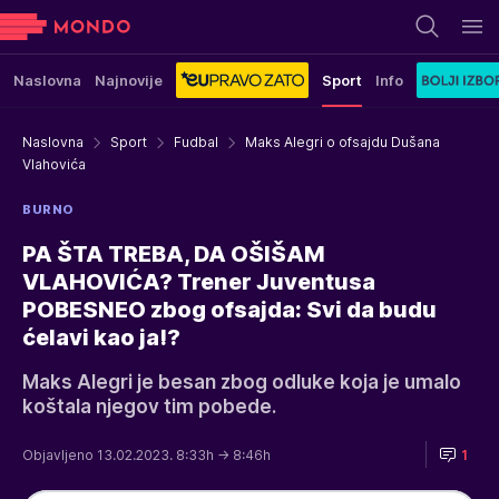
Naslovna
Najnovije
Sport
Info
Naslovna
Sport
Fudbal
Maks Alegri o ofsajdu Dušana
Vlahovića
BURNO
PA ŠTA TREBA, DA OŠIŠAM
VLAHOVIĆA? Trener Juventusa
POBESNEO zbog ofsajda: Svi da budu
ćelavi kao ja!?
Maks Alegri je besan zbog odluke koja je umalo
koštala njegov tim pobede.
Objavljeno 13.02.2023. 8:33h
→ 8:46h
1