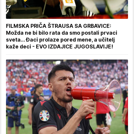
FILMSKA PRIČA ŠTRAUSA SA GRBAVICE:
Možda ne bi bilo rata da smo postali prvaci
sveta... Đaci prolaze pored mene, a učitelj
kaže deci - EVO IZDAJICE JUGOSLAVIJE!