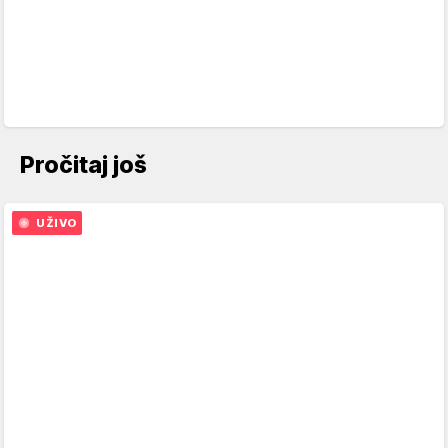
Pročitaj još
UŽIVO