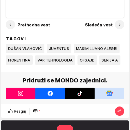
Prethodna vest
Sledeća vest
TAGOVI
DUŠAN VLAHOVIĆ
JUVENTUS
MASIMILIJANO ALEGRI
FIORENTINA
VAR TEHNOLOGIJA
OFSAJD
SERIJA A
Pridruži se MONDO zajednici.
Reaguj
1