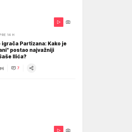
PRE 14 H
igrača Partizana: Kako je
ani" postao najvažniji
Saše Ilića?
uj
7