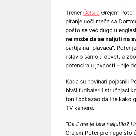
Trener
Čelsija
Grejem Poter 
pitanje uoči meča sa Dortm
pošto se već dugo u englesko
ne može da se naljuti na s
partijama "plavaca". Poter 
i slavio samo u devet, a zb
potencira u javnosti - nije d
Kada su novinari pojasnili Po
bivši fudbaleri i stručnjaci ko
ton i pokazao da i te kako 
TV kamere.
"Da li me je išta naljutilo? H
Grejem Poter pre nego što ć