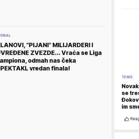
UDBAL
LANOVI, "PIJANI" MILIJARDERI I
VREĐENE ZVEZDE... Vraća se Liga
ampiona, odmah nas čeka
PEKTAKL vredan finala!
TENIS
Novak 
se tre
Đokovi
im sm
Reag