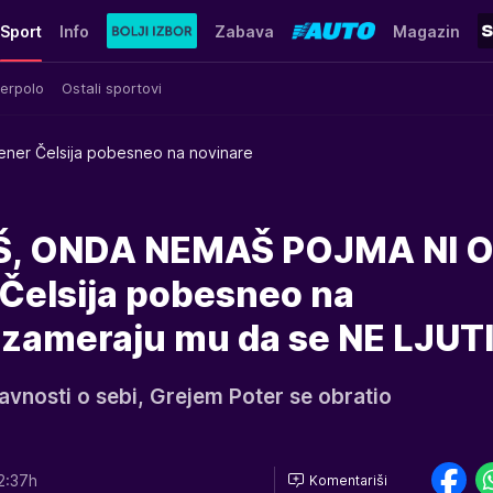
Sport
Info
Zabava
Magazin
erpolo
Ostali sportovi
ener Čelsija pobesneo na novinare
Š, ONDA NEMAŠ POJMA NI 
Čelsija pobesneo na
a zameraju mu da se NE LJUT
javnosti o sebi, Grejem Poter se obratio
2:37h
Komentariši