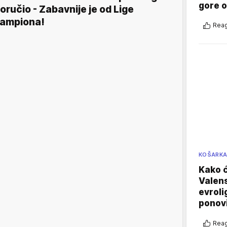
gore 
oručio - Zabavnije je od Lige
ampiona!
Reag
KOŠARK
Kako ć
Valens
evroli
ponovi
Reag