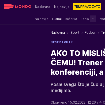
Naslovna
Najnovije
Najnovije
Fudbal
Košarka
Tenis
Vat
Sensa
Stvar ukusa
Yumama
Naslovna
Sport
Fudbal
Tr
NEĆE DA ĆUTI!
AKO TO MISLI
ČEMU! Trener 
konferenciji, 
Posle svega što je čuo u 
medijima.
Objavljeno 15.02.2023. 12:26h
→ 1