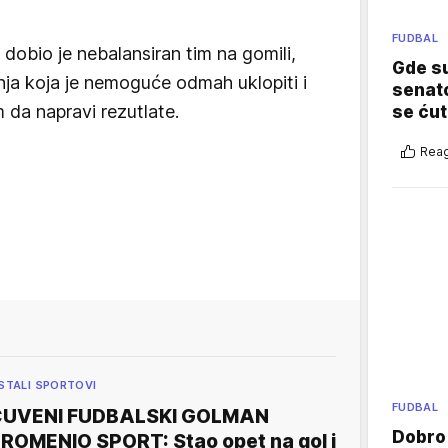
FUDBAL
 dobio je nebalansiran tim na gomili,
Gde su
anja koja je nemoguće odmah uklopiti i
senato
m da napravi rezutlate.
se ćut
Reag
STALI SPORTOVI
FUDBAL
ČUVENI FUDBALSKI GOLMAN
Dobro
ROMENIO SPORT: Stao opet na gol i