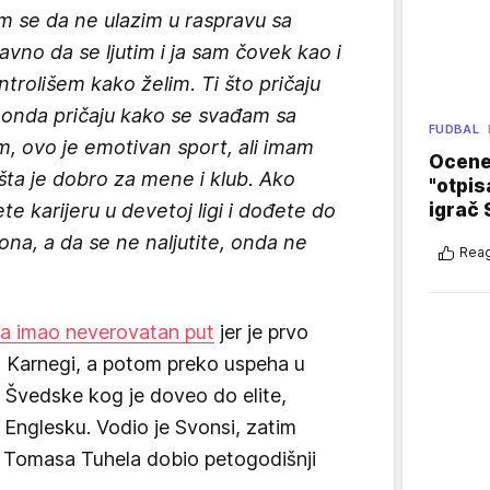
m se da ne ulazim u raspravu sa
vno da se ljutim i ja sam čovek kao i
ntrolišem kako želim. Ti što pričaju
 a onda pričaju kako se svađam sa
FUDBAL
, ovo je emotivan sport, ali imam
Ocene 
ta je dobro za mene i klub. Ako
"otpis
igrač 
e karijeru u devetoj ligi i dođete do
piona, a da se ne naljutite, onda ne
Reag
ta imao neverovatan put
jer je prvo
 Karnegi, a potom preko uspeha u
z Švedske kog je doveo do elite,
Englesku. Vodio je Svonsi, zatim
a Tomasa Tuhela dobio petogodišnji