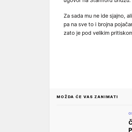
ugovor na Stamford bridžu.
Za sada mu ne ide sjajno, ali
pa na sve to i brojna pojač
zato je pod velikim pritisko
MOŽDA ĆE VAS ZANIMATI
O
P