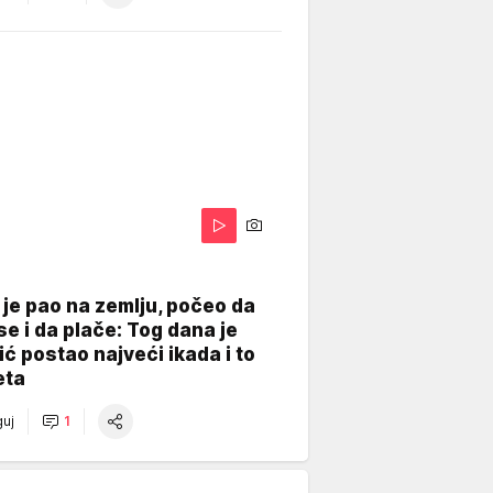
je pao na zemlju, počeo da
se i da plače: Tog dana je
ć postao najveći ikada i to
eta
uj
1