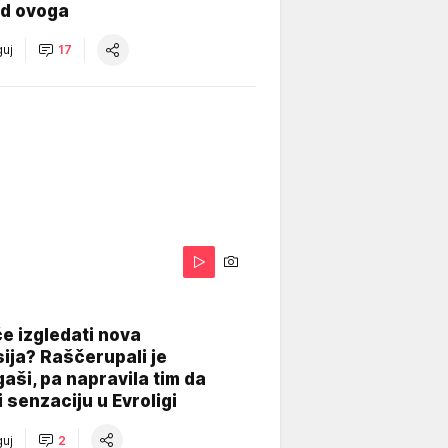
od ovoga
uj
17
A
e izgledati nova
ija? Raščerupali je
gaši, pa napravila tim da
 senzaciju u Evroligi
uj
2