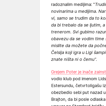
radoznalim medijima: "
Trudi
novinarima u medijima. Nara
vi, samo se trudim da to ko
da bi trebalo da se ljutim,
trenerom. Svi gubimo razum
obavezu da se vodim time š
mislite da možete da počnet
Čelsija koji igra u Ligi šam
znate ništa ni o čemu".
Grejem Poter je inače zains
vodio klub pod imenom Lids
Estersundu, četvrtoligašu i
obezbedio sebi put nazad u 
Brajton, da bi posle odlask