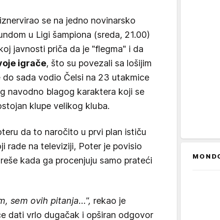
iznervirao se na jedno novinarsko
undom u Ligi šampiona (sreda, 21.00)
j javnosti priča da je "flegma" i da
voje igrače
, što su povezali sa lošijim
je do sada vodio Čelsi na 23 utakmice
og navodno blagog karaktera koji se
ostojan klupe velikog kluba.
teru da to naročito u prvi plan ističu
ji rade na televiziji, Poter je povisio
MOND
greše kada ga procenjuju samo prateći
m, sem ovih pitanja...",
rekao je
e dati vrlo dugačak i opširan odgovor