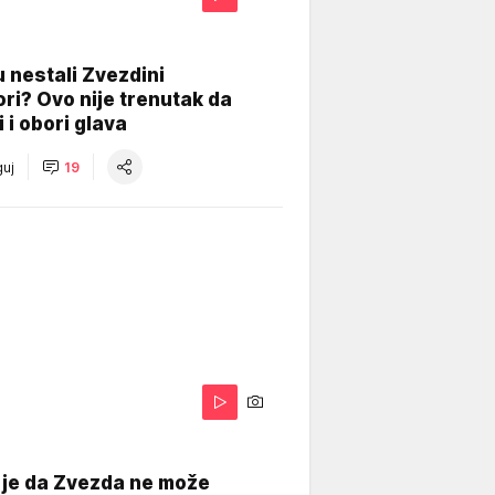
 nestali Zvezdini
ri? Ovo nije trenutak da
i i obori glava
uj
19
 je da Zvezda ne može