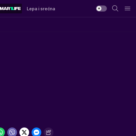
Lepa i srećna
O
I