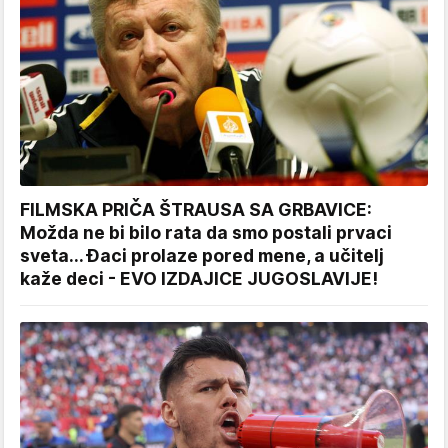
FILMSKA PRIČA ŠTRAUSA SA GRBAVICE:
Možda ne bi bilo rata da smo postali prvaci
sveta... Đaci prolaze pored mene, a učitelj
kaže deci - EVO IZDAJICE JUGOSLAVIJE!