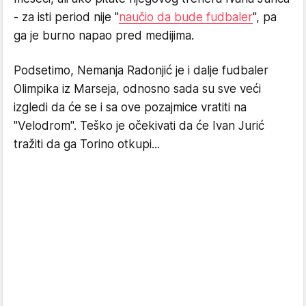
- za isti period nije "
naučio da bude fudbaler
", pa
ga je burno napao pred medijima.
Podsetimo, Nemanja Radonjić je i dalje fudbaler
Olimpika iz Marseja, odnosno sada su sve veći
izgledi da će se i sa ove pozajmice vratiti na
"Velodrom". Teško je očekivati da će Ivan Jurić
tražiti da ga Torino otkupi...