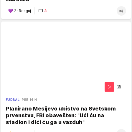
2
·
Reaguj
3
FUDBAL
PRE 14 H
Planirano Mesijevo ubistvo na Svetskom
prvenstvu, FBI obavešten: "Ući ću na
stadion i dići ću ga u vazduh"