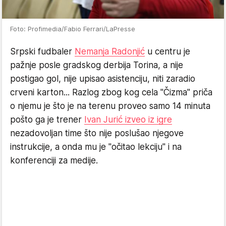
Foto: Profimedia/Fabio Ferrari/LaPresse
Srpski fudbaler
Nemanja Radonjić
u centru je
pažnje posle gradskog derbija Torina, a nije
postigao gol, nije upisao asistenciju, niti zaradio
crveni karton... Razlog zbog kog cela "Čizma" priča
o njemu je što je na terenu proveo samo 14 minuta
pošto ga je trener
Ivan Jurić izveo iz igre
nezadovoljan time što nije poslušao njegove
instrukcije, a onda mu je "očitao lekciju" i na
konferenciji za medije.