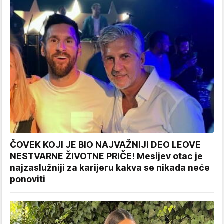
ČOVEK KOJI JE BIO NAJVAŽNIJI DEO LEOVE
NESTVARNE ŽIVOTNE PRIČE! Mesijev otac je
najzaslužniji za karijeru kakva se nikada neće
ponoviti