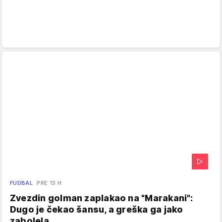
FUDBAL
PRE 13 H
Zvezdin golman zaplakao na "Marakani":
Dugo je čekao šansu, a greška ga jako
zabolela