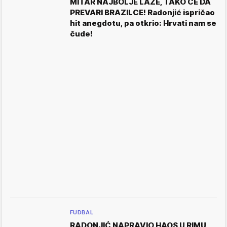
MITAR NAJBOLJE LAŽE, TAKO ĆE DA
PREVARI BRAZILCE! Radonjić ispričao
hit anegdotu, pa otkrio: Hrvati nam se
čude!
FUDBAL
RADONJIĆ NAPRAVIO HAOS U RIMU,