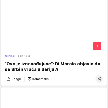
FUDBAL
PRE 12 H
"Ovo je iznenađujuće": Di Marcio objavio da
se Srbin vraća u Seriju A
Reaguj
Komentariši