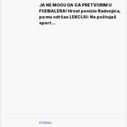
JA NE MOGU DA GA PRETVORIM U
FUDBALERA! Hrvat ponizio Radonjića,
pa mu održao LEKCIJU: Ne poštuješ
sport...
FUDBAL