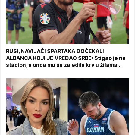
RUSI, NAVIJAČI SPARTAKA DOČEKALI
ALBANCA KOJI JE VREĐAO SRBE: Stigao je na
stadion, a onda mu se zaledila krv u žilama...