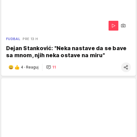
FUDBAL
PRE 13 H
Dejan Stanković: "Neka nastave da se bave
sa mnom, njih neka ostave na miru"
4
·
Reaguj
11