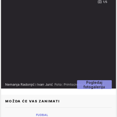
1/5
Pogledaj
Nemanja Radonjić i Ivan Jurić
Foto: Printscreen/Arena Sport
fotogaleriju
MOŽDA ĆE VAS ZANIMATI
FUDBAL