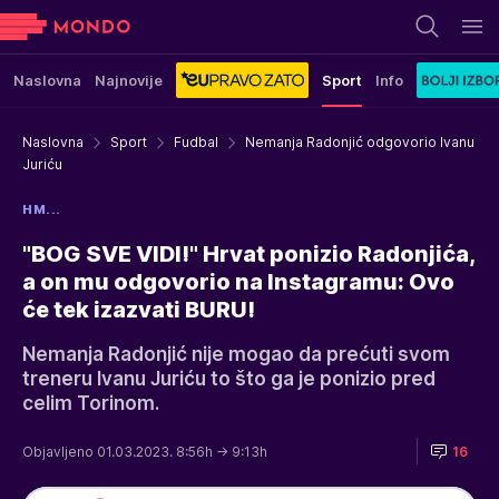
Naslovna
Najnovije
Sport
Info
Naslovna
Sport
Fudbal
Nemanja Radonjić odgovorio Ivanu
Juriću
HM...
"BOG SVE VIDI!" Hrvat ponizio Radonjića,
a on mu odgovorio na Instagramu: Ovo
će tek izazvati BURU!
Nemanja Radonjić nije mogao da prećuti svom
treneru Ivanu Juriću to što ga je ponizio pred
celim Torinom.
Objavljeno 01.03.2023. 8:56h
→ 9:13h
16