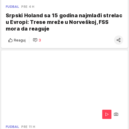
FUDBAL
PRE 4 H
Srpski Holand sa 15 godina najmlađi strelac
u Evropi: Trese mreže u Norveškoj, FSS
mora da reaguje
Reaguj
3
FUDBAL
PRE 11 H