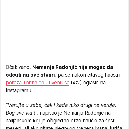
Očekivano,
Nemanja Radonjić nije mogao da
odćuti na ove stvari
, pa se nakon čitavog haosa i
poraza Torina od Juventusa
(4:2) oglasio na
Instagramu.
"Verujte u sebe, čak i kada niko drugi ne veruje.
Bog sve vidi!",
napisao je Nemanja Radonjić na
italijanskom koji je očigledno brzo naučio za šest
meseci, ali ako pitate njegovog trenera Ivana Jurića