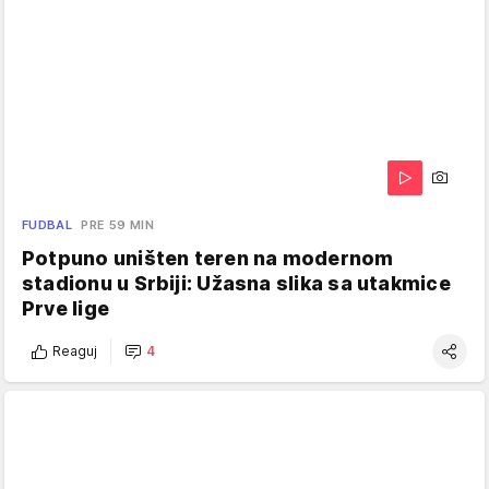
FUDBAL
PRE 59 MIN
Potpuno uništen teren na modernom
stadionu u Srbiji: Užasna slika sa utakmice
Prve lige
Reaguj
4