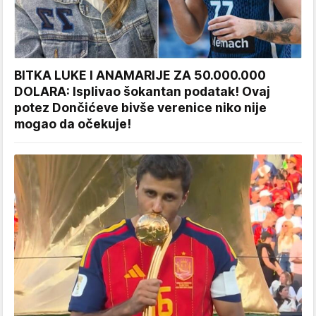
BITKA LUKE I ANAMARIJE ZA 50.000.000
DOLARA: Isplivao šokantan podatak! Ovaj
potez Dončićeve bivše verenice niko nije
mogao da očekuje!