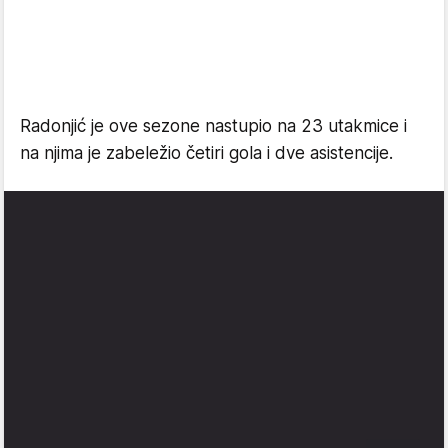
Radonjić je ove sezone nastupio na 23 utakmice i
na njima je zabeležio četiri gola i dve asistencije.