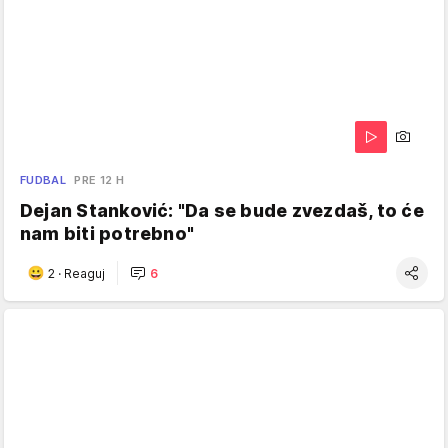
FUDBAL
PRE 12 H
Dejan Stanković: "Da se bude zvezdaš, to će
nam biti potrebno"
2
·
Reaguj
6