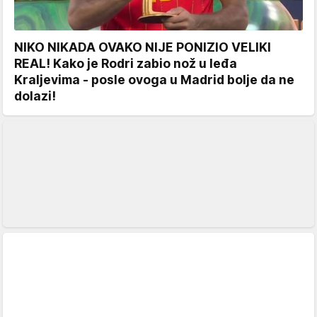
NIKO NIKADA OVAKO NIJE PONIZIO VELIKI
REAL! Kako je Rodri zabio nož u leđa
Kraljevima - posle ovoga u Madrid bolje da ne
dolazi!