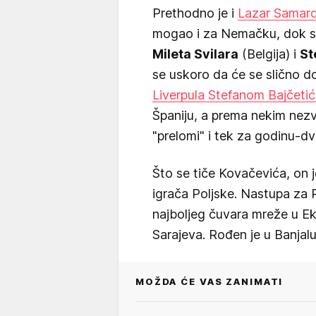
Prethodno je i
Lazar Samardž
mogao i za Nemačku, dok smo
Mileta Svilara
(Belgija) i
St
se uskoro da će se slično d
Liverpula Stefanom Bajčeti
Španiju, a prema nekim nezv
"prelomi" i tek za godinu-dve
Što se tiče Kovačevića, on 
igrača Poljske. Nastupa za 
najboljeg čuvara mreže u Eks
Sarajeva. Rođen je u Banjalu
MOŽDA ĆE VAS ZANIMATI