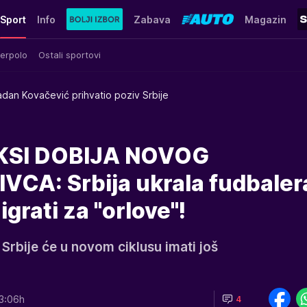
Sport
Info
Zabava
Magazin
erpolo
Ostali sportovi
adan Kovačević prihvatio poziv Srbije
KSI DOBIJA NOVOG
CA: Srbija ukrala fudbaler
grati za "orlove"!
Srbije će u novom ciklusu imati još
3:06h
4