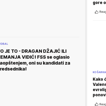
gore 
Reag
UDBAL
O JE TO - DRAGAN DŽAJIĆ ILI
EMANJA VIDIĆ! FSS se oglasio
aopštenjem, oni su kandidati za
redsednika!
KOŠARK
Kako ć
Valens
evroli
ponovi
Reag