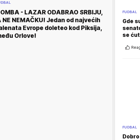
UDBAL
OMBA - LAZAR ODABRAO SRBIJU,
FUDBAL
 NE NEMAČKU! Jedan od najvećih
Gde su
alenata Evrope doleteo kod Piksija,
senato
se ćut
eđu Orlove!
Reag
FUDBAL
Dobro