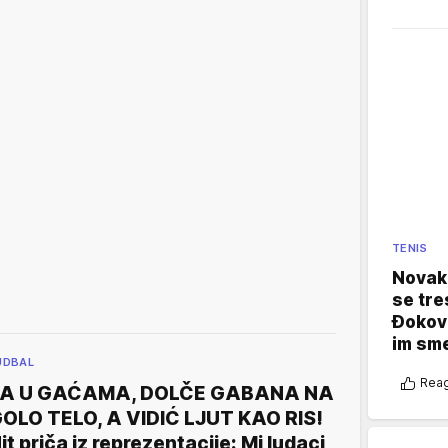
TENIS
Novak 
se tre
Đokovi
im sm
UDBAL
Reag
JA U GAĆAMA, DOLČE GABANA NA
OLO TELO, A VIDIĆ LJUT KAO RIS!
it priča iz reprezentacije: Mi ludaci