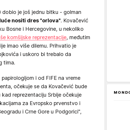
 dobio je još jednu bitku - golman
će nositi dres "orlova"
. Kovačević
sku Bosne i Hercegovine, u nekoliko
aše komšijske reprezentacije
, međutim
je imao više dilemu. Prihvatio je
jkovića i uskoro bi trebalo da
g tima.
 papirologijom i od FIFE na vreme
enta, očekuje se da Kovačević bude
MOND
 kad reprezentaciju Srbije očekuje
ikacijama za Evropsko prvenstvo i
Beogradu i Crne Gore u Podgorici",