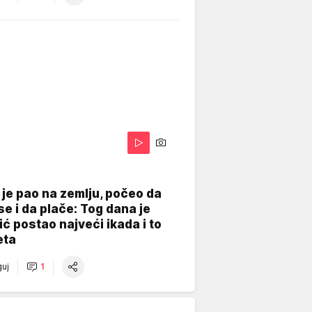
je pao na zemlju, počeo da
se i da plače: Tog dana je
ć postao najveći ikada i to
eta
uj
1