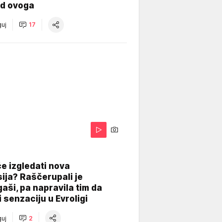
od ovoga
uj
17
A
e izgledati nova
ija? Raščerupali je
gaši, pa napravila tim da
 senzaciju u Evroligi
uj
2