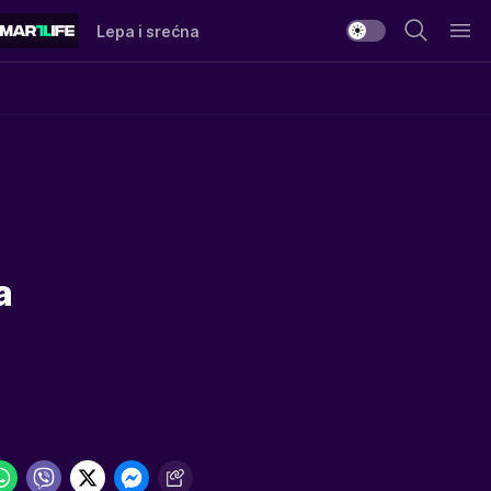
Lepa i srećna
a