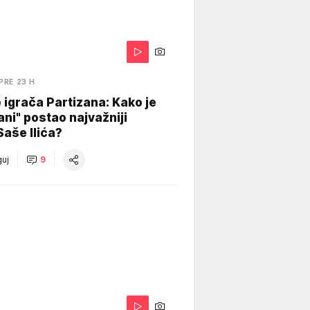
PRE 23 H
igrača Partizana: Kako je
ani" postao najvažniji
Saše Ilića?
uj
9