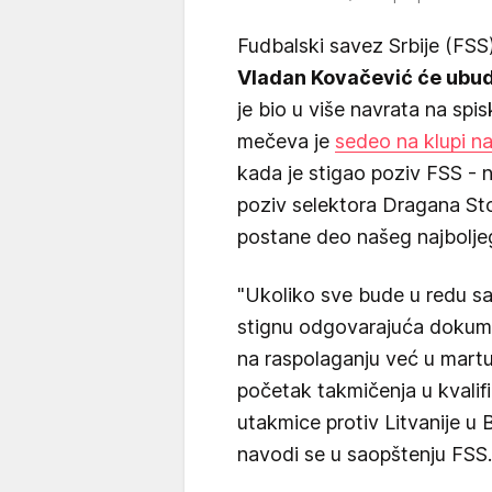
Fudbalski savez Srbije (FSS)
Vladan Kovačević će ubudu
je bio u više navrata na spi
mečeva je
sedeo na klupi n
kada je stigao poziv FSS - ni
poziv selektora Dragana Sto
postane deo našeg najbolje
"Ukoliko sve bude u redu sa
stignu odgovarajuća dokum
na raspolaganju već u martu
početak takmičenja u kvalif
utakmice protiv Litvanije u 
navodi se u saopštenju FSS.