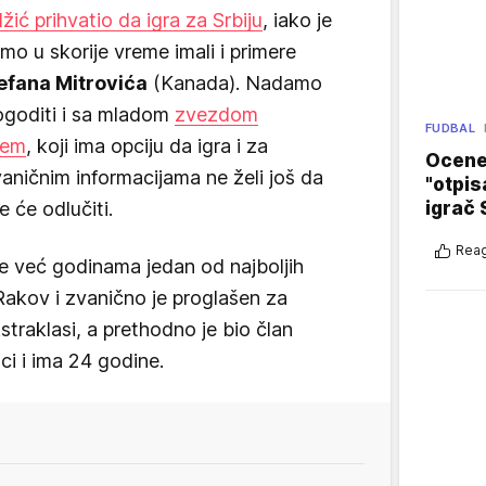
ić prihvatio da igra za Srbiju
, iako je
 u skorije vreme imali i primere
efana Mitrovića
(Kanada). Nadamo
ogoditi i sa mladom
zvezdom
FUDBAL
ćem
, koji ima opciju da igra i za
Ocene 
aničnim informacijama ne želi još da
"otpis
igrač 
 će odlučiti.
Reag
je već godinama jedan od najboljih
Rakov i zvanično je proglašen za
traklasi, a prethodno je bio član
ci i ima 24 godine.