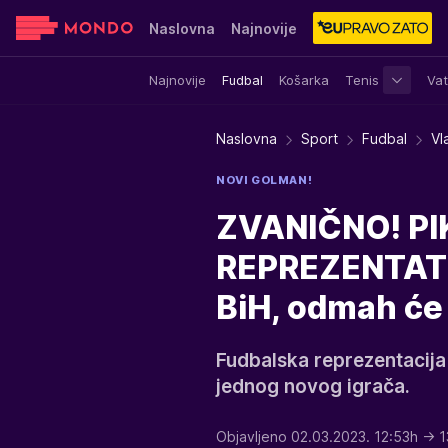
Naslovna
Najnovije
Najnovije
Fudbal
Košarka
Tenis
Vat
Sensa
Stvar ukusa
Yumama
Naslovna
Sport
Fudbal
Vl
NOVI GOLMAN!
ZVANIČNO! PI
REPREZENTATIV
BiH, odmah će i
Fudbalska reprezentacija 
jednog novog igrača.
Objavljeno 02.03.2023. 12:53h
→ 1