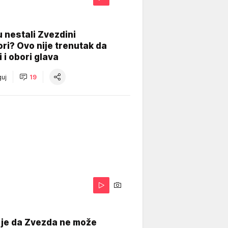
 nestali Zvezdini
ri? Ovo nije trenutak da
i i obori glava
uj
19
 je da Zvezda ne može