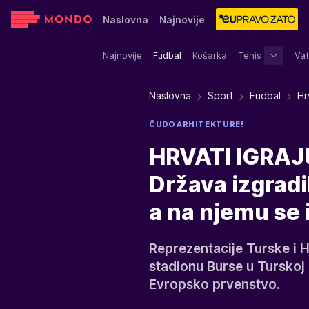
Naslovna
Najnovije
Najnovije
Fudbal
Košarka
Tenis
Vat
Sensa
Stvar ukusa
Yumama
Naslovna
Sport
Fudbal
Hr
ČUDO ARHITEKTURE!
HRVATI IGRAJ
Država izgradil
a na njemu se
Reprezentacije Turske i 
stadionu Burse u Turskoj 
Evropsko prvenstvo.