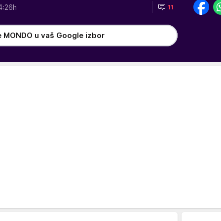
4:26h
11
e MONDO u vaš Google izbor