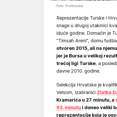
Foto: Profimedia
Reprezentacije Turske i Hrv
snage u drugoj utakmici kva
iduće godine. Domaćin je Tu
"Timsah Areni", domu fudba
otvoren 2015, ali na njemu
jer je Bursa u velikoj rezul
trećoj ligi Turske
, a posled
davne 2010. godine.
Selekcija Hrvatske je kvali
Velsom, Izabranici
Zlatka D
Kramarića u 27. minutu, a
93. minutu
i doneo veliki b
reprezentacije koja je os