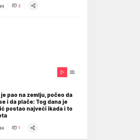
uj
2
je pao na zemlju, počeo da
se i da plače: Tog dana je
ć postao najveći ikada i to
eta
uj
1