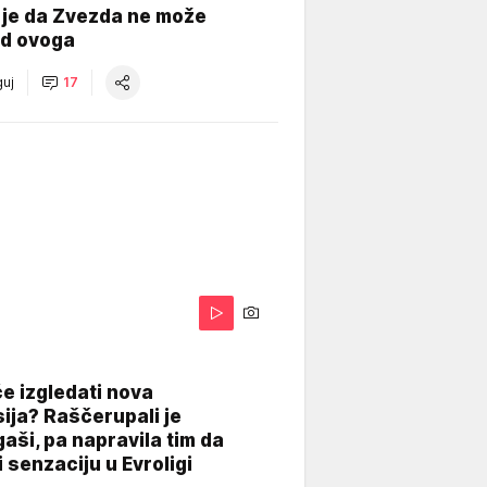
 je da Zvezda ne može
od ovoga
uj
17
A
e izgledati nova
ija? Raščerupali je
gaši, pa napravila tim da
 senzaciju u Evroligi