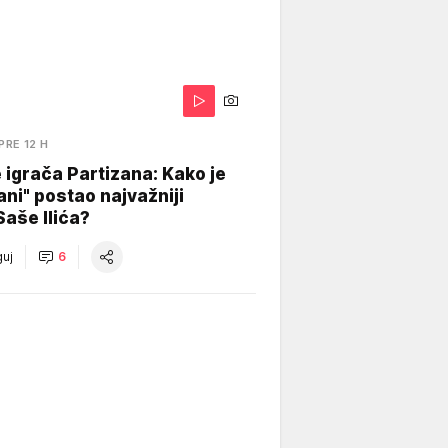
PRE 12 H
igrača Partizana: Kako je
ani" postao najvažniji
Saše Ilića?
uj
6