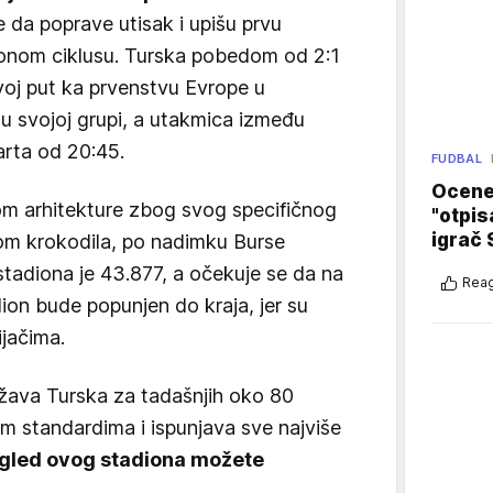
 da poprave utisak i upišu prvu
onom ciklusu. Turska pobedom od 2:1
voj put ka prvenstvu Evrope u
 u svojoj grupi, a utakmica između
arta od 20:45.
FUDBAL
Ocene 
m arhitekture zbog svog specifičnog
"otpis
igrač 
telom krokodila, po nadimku Burse
 stadiona je 43.877, a očekuje se da na
Reag
ion bude popunjen do kraja, jer su
ijačima.
država Turska za tadašnjih oko 80
im standardima i ispunjava sve najviše
zgled ovog stadiona možete