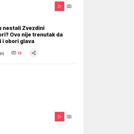
 nestali Zvezdini
ri? Ovo nije trenutak da
i i obori glava
uj
19