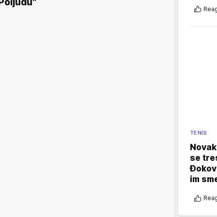
Poljudu"
Reag
TENIS
Novak 
se tre
Đokovi
im sm
Reag