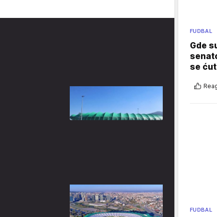
FUDBAL
Gde su
senato
se ćut
Reag
FUDBAL