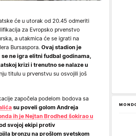
atske će u utorak od 20.45 odmeriti
lifikacija za Evropsko prvenstvo
rska, a utakmica će se igrati na
lera Bursaspora.
Ovaj stadion je
 se ne igra elitni fudbal godinama,
tatskoj krizi i trenutno se nalaze u
nju titulu u prvenstvu su osvojili još
fikacije započela podelom bodova sa
MOND
alića
su poveli golom Andreja
onda ih je Nejtan Brodhed šokirao u
od svojoj ekipi protiv
vojila bronzu na prošlom svetskom