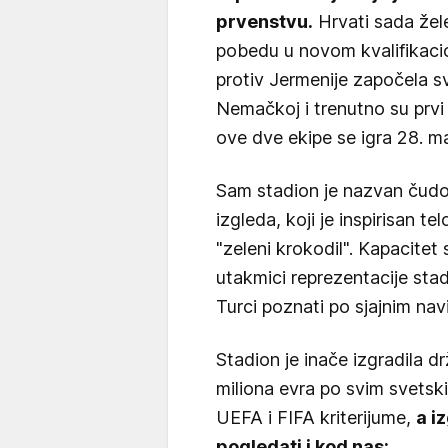
prvenstvu.
Hrvati sada žele
pobedu u novom kvalifikaci
protiv Jermenije započela s
Nemačkoj i trenutno su prvi
ove dve ekipe se igra 28. m
Sam stadion je nazvan čudo
izgleda, koji je inspirisan 
"zeleni krokodil". Kapacitet
utakmici reprezentacije stad
Turci poznati po sjajnim nav
Stadion je inače izgradila 
miliona evra po svim svetsk
UEFA i FIFA kriterijume,
a i
pogledati i kod nas: