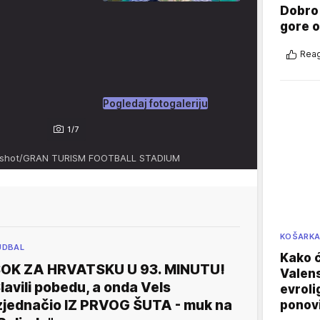
Dobro
gore 
Reag
Pogledaj fotogaleriju
1/7
enshot/GRAN TURISM FOOTBALL STADIUM
KOŠARK
UDBAL
Kako ć
OK ZA HRVATSKU U 93. MINUTU!
Valens
lavili pobedu, a onda Vels
evroli
zjednačio IZ PRVOG ŠUTA - muk na
ponovi