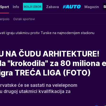
Sport
Info
Zabava
Magazin
erpolo
Ostali sportovi
vati igraju utakmicu protiv Turske na najmodernijem stadionu
U NA ČUDU ARHITEKTURE!
a "krokodila" za 80 miliona 
 igra TREĆA LIGA (FOTO)
Hrvatske će se sastati na velelepnom
u drugoj utakmici kvalifikacija za