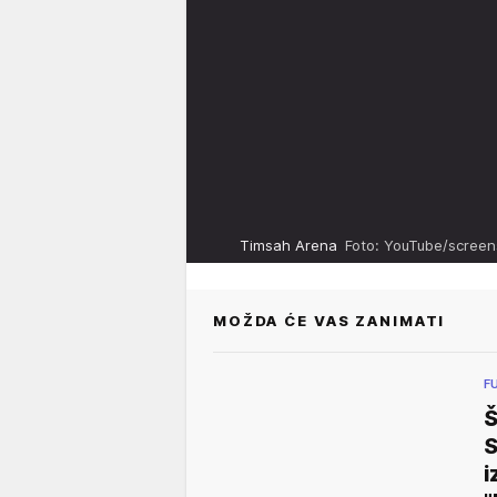
Timsah Arena
Foto: YouTube/scre
MOŽDA ĆE VAS ZANIMATI
F
Š
S
i