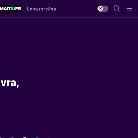
Lepa i srećna
evra,