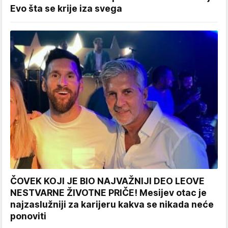
Evo šta se krije iza svega
ČOVEK KOJI JE BIO NAJVAŽNIJI DEO LEOVE
NESTVARNE ŽIVOTNE PRIČE! Mesijev otac je
najzaslužniji za karijeru kakva se nikada neće
ponoviti