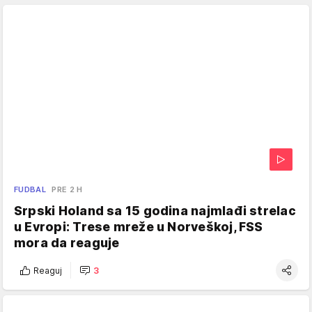
FUDBAL
PRE 2 H
Srpski Holand sa 15 godina najmlađi strelac
u Evropi: Trese mreže u Norveškoj, FSS
mora da reaguje
Reaguj
3