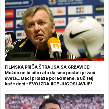
FILMSKA PRIČA ŠTRAUSA SA GRBAVICE:
Možda ne bi bilo rata da smo postali prvaci
sveta... Đaci prolaze pored mene, a učitelj
kaže deci - EVO IZDAJICE JUGOSLAVIJE!