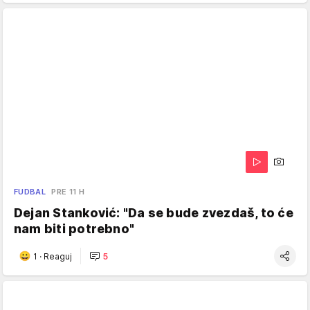
FUDBAL
PRE 11 H
Dejan Stanković: "Da se bude zvezdaš, to će
nam biti potrebno"
1
·
Reaguj
5