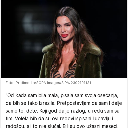
Foto: Profimedia/SOPA Images/SIPA/2302191131
"Od kada sam bila mala, pisala sam svoja osećanja,
da bih se tako izrazila. Pretpostavljam da sam i dalje
samo to, dete. Koji god da je razlog, u redu sam sa
tim. Volela bih da su ovi redovi ispisani ljubavlju i
radošću, ali to nije slučaj. Bili su ovo užasni meseci,