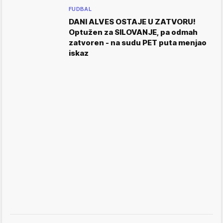
FUDBAL
DANI ALVES OSTAJE U ZATVORU!
Optužen za SILOVANJE, pa odmah
zatvoren - na sudu PET puta menjao
iskaz