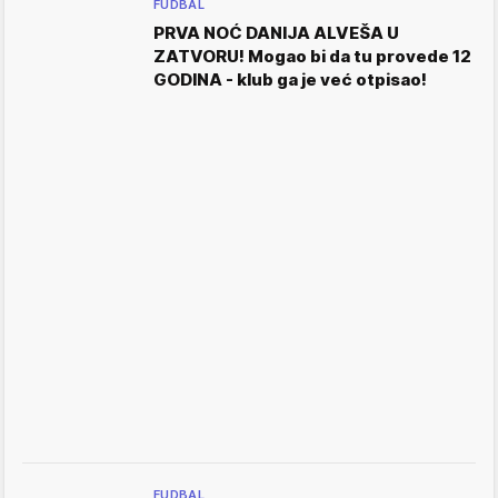
FUDBAL
PRVA NOĆ DANIJA ALVEŠA U
ZATVORU! Mogao bi da tu provede 12
GODINA - klub ga je već otpisao!
FUDBAL