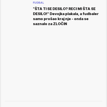
FUDBAL
"ŠTA TI SE DESILO? RECI MI ŠTA SE
DESILO!" Devojka plakala, a fudbaler
samo prošao kraj nje - onda se
saznalo za ZLOČIN