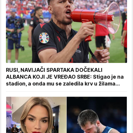
RUSI, NAVIJAČI SPARTAKA DOČEKALI
ALBANCA KOJI JE VREĐAO SRBE: Stigao je na
stadion, a onda mu se zaledila krv u žilama...