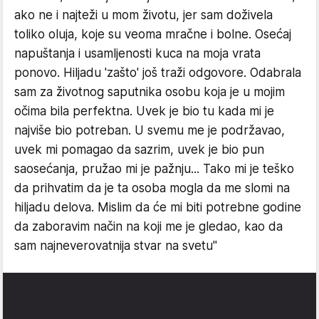
ako ne i najteži u mom životu, jer sam doživela
toliko oluja, koje su veoma mračne i bolne. Osećaj
napuštanja i usamljenosti kuca na moja vrata
ponovo. Hiljadu 'zašto' još traži odgovore. Odabrala
sam za životnog saputnika osobu koja je u mojim
očima bila perfektna. Uvek je bio tu kada mi je
najviše bio potreban. U svemu me je podržavao,
uvek mi pomagao da sazrim, uvek je bio pun
saosećanja, pružao mi je pažnju... Tako mi je teško
da prihvatim da je ta osoba mogla da me slomi na
hiljadu delova. Mislim da će mi biti potrebne godine
da zaboravim način na koji me je gledao, kao da
sam najneverovatnija stvar na svetu"