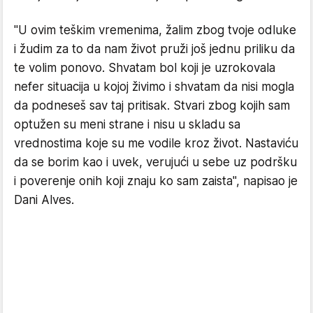
"U ovim teškim vremenima, žalim zbog tvoje odluke
i žudim za to da nam život pruži još jednu priliku da
te volim ponovo. Shvatam bol koji je uzrokovala
nefer situacija u kojoj živimo i shvatam da nisi mogla
da podneseš sav taj pritisak. Stvari zbog kojih sam
optužen su meni strane i nisu u skladu sa
vrednostima koje su me vodile kroz život. Nastaviću
da se borim kao i uvek, verujući u sebe uz podršku
i poverenje onih koji znaju ko sam zaista", napisao je
Dani Alves.