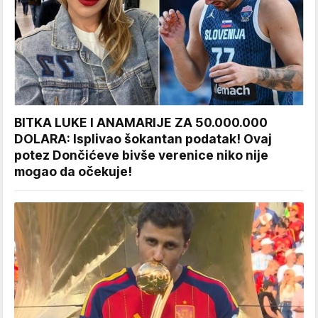
BITKA LUKE I ANAMARIJE ZA 50.000.000
DOLARA: Isplivao šokantan podatak! Ovaj
potez Dončićeve bivše verenice niko nije
mogao da očekuje!