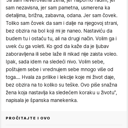
"Ja sam neverovatna žena, jer naporno radim, jer
sam nezavisna, jer sam pametna, usmerena ka
detaljima, brižna, zabavna, odana. Jer sam čovek.
Toliko sam čovek da sam i dalje na njegovoj strani,
bez obzira na bol koji mi je naneo. Nastaviću da
budem tu i ostaću tu, ali na drugi način. Volim ga i
uvek ću ga voleti. Ko god da kaže da je ljubav
zaboravljena ili sebe laže ili nikad nije zaista voleo.
Ipak, sada idem na sledeći nivo. Volim sebe,
poštujem sebe i vrednujem sebe mnogo više od
toga.... Hvala za prilike i lekcije koje mi život daje,
bez obzira na to koliko su teške. Ovo piše snažna
žena koja nastavlja ka sledećem koraku u životu",
napisala je španska manekenka.
PROČITAJTE I OVO