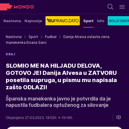
Naslovna
Najnovije
Sport
Info
Naslovna
Sport
Fudbal
Danija Alvesa ostavlia zena
manekenka Đoana Sanc
KRAJ
SLOMIO ME NA HILJADU DELOVA,
GOTOVO JE! Danija Alvesa u ZATVORU
posetila supruga, u pismu mu napisala
zašto ODLAZI!
Španska manekenka javno je potvrdila da je
napustila fudbalera optuženog za silovanje
Objavljeno 27.03.2023. 18:52h
→ 19:16h