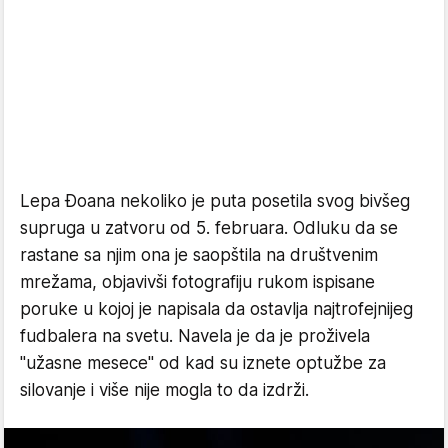
Lepa Đoana nekoliko je puta posetila svog bivšeg
supruga u zatvoru od 5. februara. Odluku da se
rastane sa njim ona je saopštila na društvenim
mrežama, objavivši fotografiju rukom ispisane
poruke u kojoj je napisala da ostavlja najtrofejnijeg
fudbalera na svetu. Navela je da je proživela
"užasne mesece" od kad su iznete optužbe za
silovanje i više nije mogla to da izdrži.