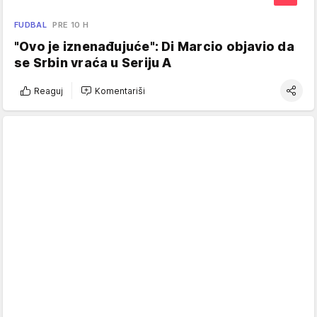
FUDBAL
PRE 10 H
"Ovo je iznenađujuće": Di Marcio objavio da
se Srbin vraća u Seriju A
Reaguj
Komentariši