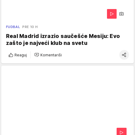
FUDBAL
PRE 10 H
Real Madrid izrazio saučešće Mesiju: Evo
zašto je najveći klub na svetu
Reaguj
Komentariši