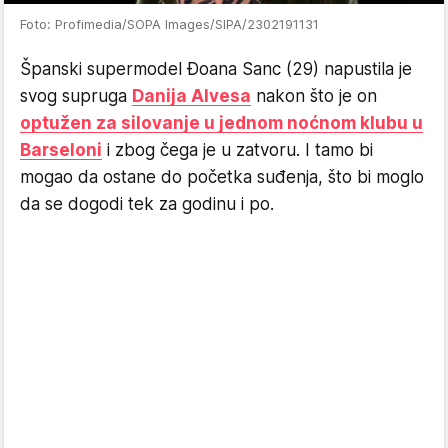
Foto: Profimedia/SOPA Images/SIPA/2302191131
Španski supermodel Đoana Sanc (29) napustila je
svog supruga
Danija Alvesa
nakon što je on
optužen za silovanje u jednom noćnom klubu u
Barseloni
i zbog čega je u zatvoru. I tamo bi
mogao da ostane do početka suđenja, što bi moglo
da se dogodi tek za godinu i po.