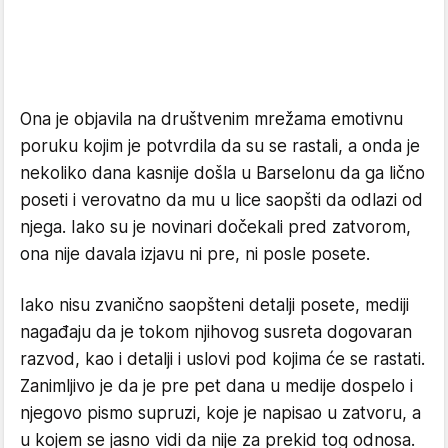
Ona je objavila na društvenim mrežama emotivnu
poruku kojim je potvrdila da su se rastali, a onda je
nekoliko dana kasnije došla u Barselonu da ga lično
poseti i verovatno da mu u lice saopšti da odlazi od
njega. Iako su je novinari dočekali pred zatvorom,
ona nije davala izjavu ni pre, ni posle posete.
Iako nisu zvanično saopšteni detalji posete, mediji
nagađaju da je tokom njihovog susreta dogovaran
razvod, kao i detalji i uslovi pod kojima će se rastati.
Zanimljivo je da je pre pet dana u medije dospelo i
njegovo pismo supruzi, koje je napisao u zatvoru, a
u kojem se jasno vidi da nije za prekid tog odnosa.