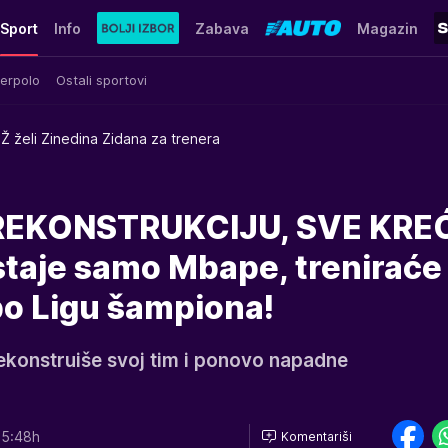
Sport
Info
Zabava
Magazin
erpolo
Ostali sportovi
Ž želi Zinedina Zidana za trenera
REKONSTRUKCIJU, SVE KRE
aje samo Mbape, treniraće
po Ligu šampiona!
rekonstruiše svoj tim i ponovo napadne
15:48h
Komentariši