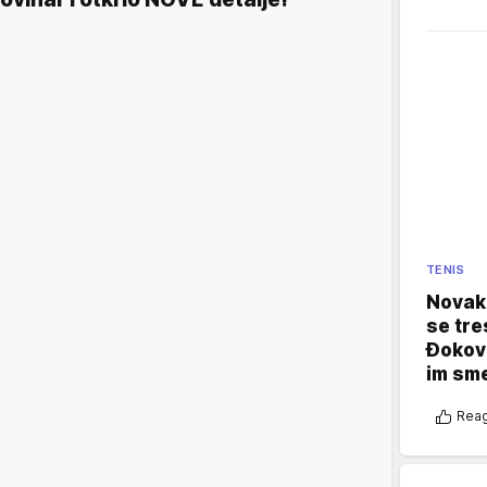
TENIS
Novak 
se tre
Đokovi
im sm
Reag