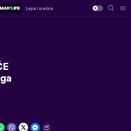
Lepa i srećna
ĆE
 ga