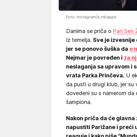
Foto: Instagram/k.mbappe
Danima se priča o
Pari Sen
iz temelja.
Sve je izvesnije
jer se ponovo šuška da
o 
Nejmar je povređen i
za n
neslaganja sa upravom i 
vrata Parka Prinčeva.
U eki
da pusti u drugi klub, jer su
dovedeni su s namerom da 
šampiona.
Nakon priča da će glavna 
napustiti Parižane i preći 
reaguje i kako piše "Mund