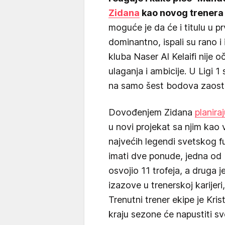
Zidana
kao novog trenera 
moguće je da će i titulu u pr
dominantno, ispali su rano i
kluba Naser Al Kelaifi nije
ulaganja i ambicije. U Ligi 1 s
na samo šest bodova zaosta
Dovođenjem Zidana
planir
u novi projekat sa njim kao
najvećih legendi svetskog fu
imati dve ponude, jedna od R
osvojio 11 trofeja, a druga 
izazove u trenerskoj karijeri
Trenutni trener ekipe je Kris
kraju sezone će napustiti s