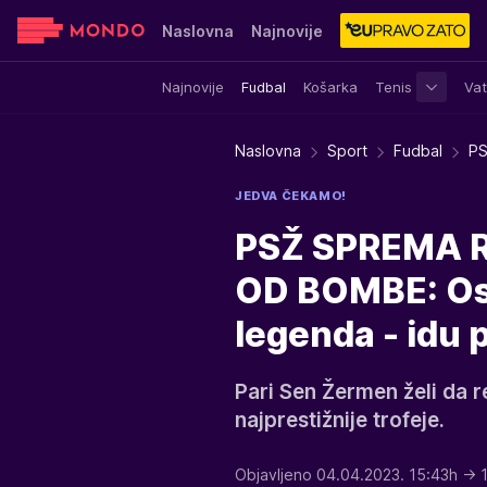
Naslovna
Najnovije
Najnovije
Fudbal
Košarka
Tenis
Vat
Sensa
Stvar ukusa
Yumama
Naslovna
Sport
Fudbal
PS
JEDVA ČEKAMO!
PSŽ SPREMA 
OD BOMBE: Ost
legenda - idu 
Pari Sen Žermen želi da 
najprestižnije trofeje.
Objavljeno 04.04.2023. 15:43h
→ 