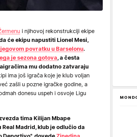
 Žermenu
i njihovoj rekonstrukciji ekipe
 da će ekipu napustiti Lionel Mesi,
njegovom povratku u Barselonu
.
jega je sezona gotova
, a česta
saigračima mu dodatno zatvaraju
pi ima još igrača koje je klub voljan
 već zašli u pozne igračke godine, a
odmah donesu uspeh i osvoje Ligu
MOND
zvezda tima Kilijan Mbape
u Real Madrid, klub je odlučio da
o Deportivo", dovede
Zinedina