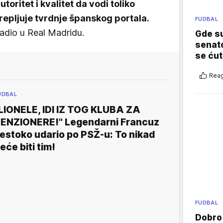
oritet i kvalitet da vodi toliko
repljuje tvrdnje španskog portala.
FUDBAL
radio u Real Madridu.
Gde su
senato
se ćut
Reag
UDBAL
LIONELE, IDI IZ TOG KLUBA ZA
ENZIONERE!" Legendarni Francuz
estoko udario po PSŽ-u: To nikad
eće biti tim!
FUDBAL
Dobro