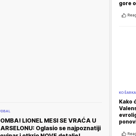
gore 
Reag
KOŠARK
Kako ć
Valens
UDBAL
evroli
OMBA! LIONEL MESI SE VRAĆA U
ponovi
ARSELONU: Oglasio se najpoznatiji
Reag
ovinar i otkrio NOVE detalje!