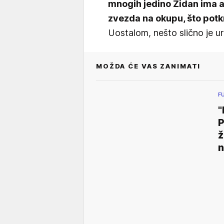
mnogih jedino Zidan ima aut
zvezda na okupu, što potk
Uostalom, nešto slično je u
MOŽDA ĆE VAS ZANIMATI
F
"
P
ž
n