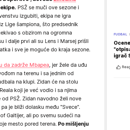
ekipe.
PSŽ se muči ove sezone i
venstvu izgubiti, ekipa ne igra
 iz Lige šampiona, što predsednik
 očekivao s obzirom na ogromna
FUDBAL
u i dalje prvi ali su Lens i Marsej prišli
Ocene 
"otpis
tka i sve je moguće do kraja sezone.
igrač 
aju da zadrže Mbapea
, jer žele da uđu
Reag
 vođom na terenu i sa jednim od
dbala na klupi. Zidan će na stolu
eala koji je već vodio i sa njima
je od PSŽ. Zidan navodno želi nove
, pa je bliži dolasku među "Svece".
tof Galtijer, ali po svemu sudeći na
voje mesto pored terena.
Po mišljenju