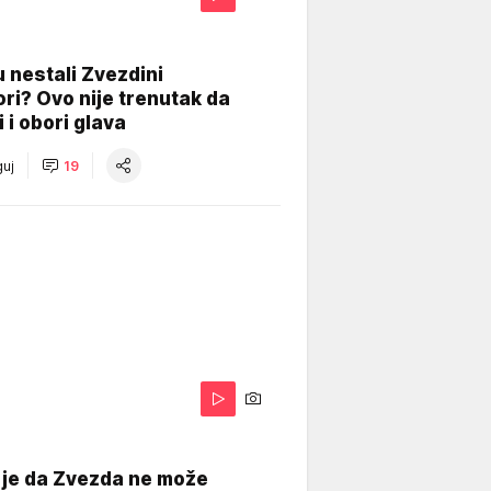
 nestali Zvezdini
ri? Ovo nije trenutak da
i i obori glava
uj
19
 je da Zvezda ne može