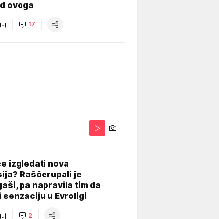
od ovoga
uj
17
A
e izgledati nova
ija? Raščerupali je
gaši, pa napravila tim da
 senzaciju u Evroligi
uj
2