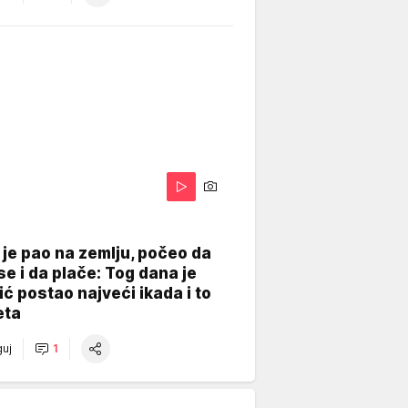
je pao na zemlju, počeo da
se i da plače: Tog dana je
ć postao najveći ikada i to
eta
uj
1