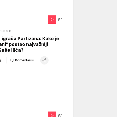
PRE 6 H
igrača Partizana: Kako je
ani" postao najvažniji
Saše Ilića?
uj
Komentariši