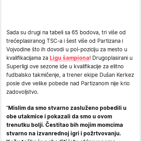
Sada su drugi na tabeli sa 65 bodova, tri više od
trećeplasiranog TSC-a i šest više od Partizana i
Vojvodine što ih dovodi u pol-poziciju za mesto u
kvalifikacijama za
Ligu šampiona
! Drugoplasirani u
Superligi ove sezone ide u kvalifikacije za elitno
fudbalsko takmičenje, a trener ekipe Dušan Kerkez
posle dve velike pobede nad Partizanom nije krio
zadovoljstvo.
"
Mislim da smo stvarno zasluženo pobedili u
obe utakmice i pokazali da smo u ovom
trenutku bolji. Čestitao bih mojim momcima
stvarno na izvanrednoj igri i požrtvovanju.