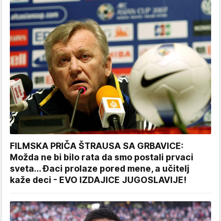
FILMSKA PRIČA ŠTRAUSA SA GRBAVICE:
Možda ne bi bilo rata da smo postali prvaci
sveta... Đaci prolaze pored mene, a učitelj
kaže deci - EVO IZDAJICE JUGOSLAVIJE!