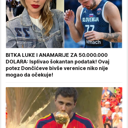
BITKA LUKE I ANAMARIJE ZA 50.000.000
DOLARA: Isplivao šokantan podatak! Ovaj
potez Dončićeve bivše verenice niko nije
mogao da očekuje!