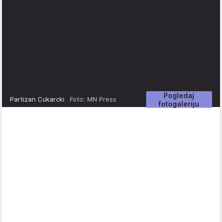
Pogledaj
Partizan Cukarcki
Foto: MN Press
fotogaleriju