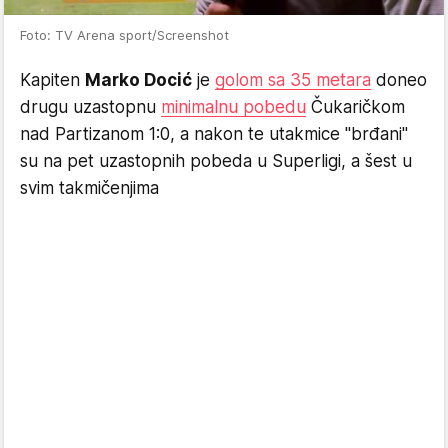
Foto: TV Arena sport/Screenshot
Kapiten
Marko Docić
je
golom sa 35 metara
doneo
drugu uzastopnu
minimalnu pobedu
Čukaričkom
nad Partizanom 1:0, a nakon te utakmice "brđani"
su na pet uzastopnih pobeda u Superligi, a šest u
svim takmičenjima