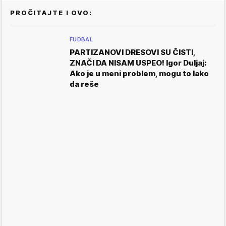
PROČITAJTE I OVO:
FUDBAL
PARTIZANOVI DRESOVI SU ČISTI,
ZNAČI DA NISAM USPEO! Igor Duljaj:
Ako je u meni problem, mogu to lako
da reše