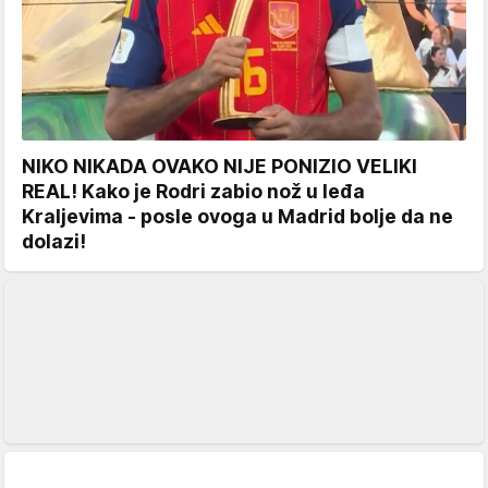
NIKO NIKADA OVAKO NIJE PONIZIO VELIKI
REAL! Kako je Rodri zabio nož u leđa
Kraljevima - posle ovoga u Madrid bolje da ne
dolazi!