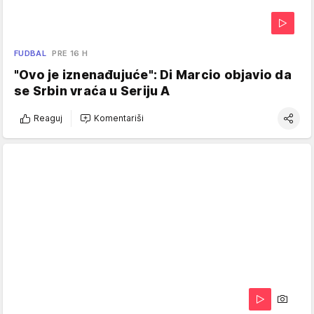
FUDBAL
PRE 16 H
"Ovo je iznenađujuće": Di Marcio objavio da
se Srbin vraća u Seriju A
Reaguj
Komentariši