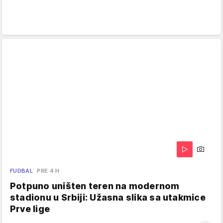
FUDBAL
PRE 4 H
Potpuno uništen teren na modernom
stadionu u Srbiji: Užasna slika sa utakmice
Prve lige