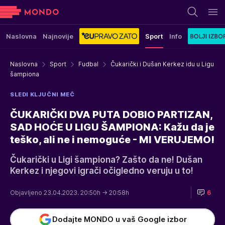
Naslovna
Najnovije
Sport
Info
Naslovna
Sport
Fudbal
Čukarički i Dušan Kerkez idu u Ligu
šampiona
SLEDI KLJUČNI MEČ
ČUKARIČKI DVA PUTA DOBIO PARTIZAN,
SAD HOĆE U LIGU ŠAMPIONA: Kažu da je
teško, ali ne i nemoguće - MI VERUJEMO!
Čukarički u Ligi šampiona? Zašto da ne! Dušan
Kerkez i njegovi igrači očigledno veruju u to!
Objavljeno 23.04.2023. 20:50h
→ 20:58h
6
Dodajte MONDO u vaš Google izbor