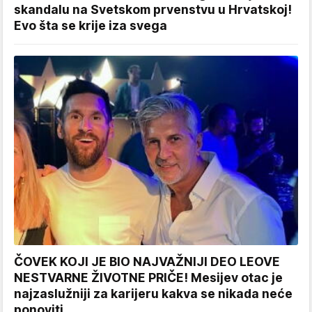
skandalu na Svetskom prvenstvu u Hrvatskoj!
Evo šta se krije iza svega
ČOVEK KOJI JE BIO NAJVAŽNIJI DEO LEOVE
NESTVARNE ŽIVOTNE PRIČE! Mesijev otac je
najzaslužniji za karijeru kakva se nikada neće
ponoviti