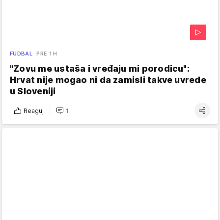
FUDBAL
PRE 1 H
"Zovu me ustaša i vređaju mi porodicu":
Hrvat nije mogao ni da zamisli takve uvrede
u Sloveniji
Reaguj
1