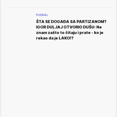
FUDBAL
ŠTA SE DOGAĐA SA PARTIZANOM?
IGOR DULJAJ OTVORIO DUŠU: Ne
znam zašto to čitaju i prate - ko je
rekao da je LAKO!?