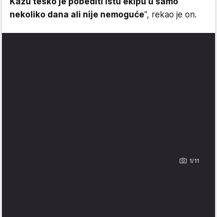
Kažu teško je pobediti istu ekipu u samo
nekoliko dana ali nije nemoguće
", rekao je on.
1/11