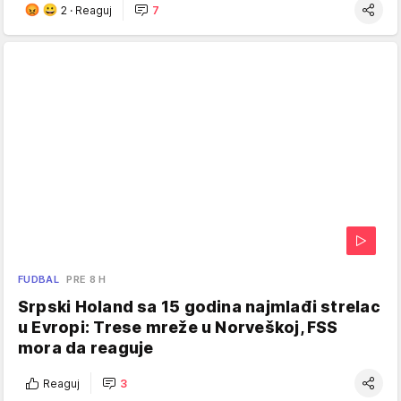
2
·
Reaguj
7
FUDBAL
PRE 8 H
Srpski Holand sa 15 godina najmlađi strelac
u Evropi: Trese mreže u Norveškoj, FSS
mora da reaguje
Reaguj
3