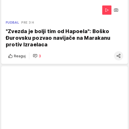
FUDBAL
PRE 3 H
"Zvezda je bolji tim od Hapoela": Boško
Đurovsku pozvao navijače na Marakanu
protiv Izraelaca
Reaguj
3