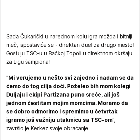
Sada Čukarički u narednom kolu igra možda i bitniji
meč, ispostaviće se - direktan duel za drugo mesto!
Gostuju TSC-u u Bačkoj Topoli u direktnom okršaju
za Ligu šampiona!
"Mi verujemo u nešto svi zajedno i nadam se da
ćemo do tog cilja doći. Poželeo bih mom kolegi
Duljaju i ekipi Partizana puno sreće, ali još
jednom čestitam mojim momcima. Moramo da
se dobro odmorimo i spremimo u četvrtak
igramo još važniju utakmicu sa TSC-om
",
završio je Kerkez svoje obraćanje.