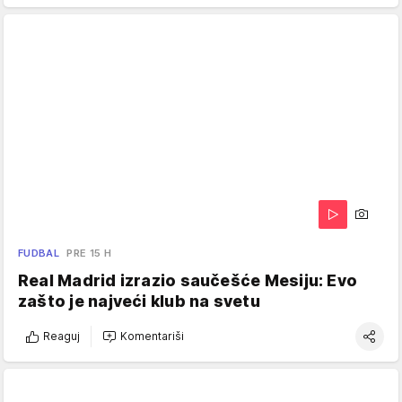
FUDBAL
PRE 15 H
Real Madrid izrazio saučešće Mesiju: Evo
zašto je najveći klub na svetu
Reaguj
Komentariši