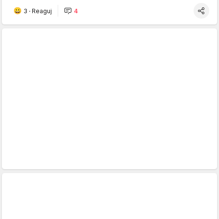
3
·
Reaguj
4