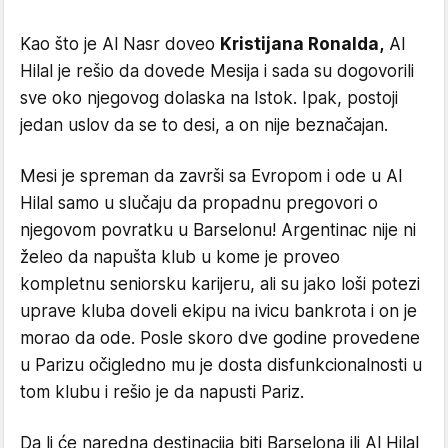
Kao što je Al Nasr doveo
Kristijana Ronalda,
Al
Hilal je rešio da dovede Mesija i sada su dogovorili
sve oko njegovog dolaska na Istok. Ipak, postoji
jedan uslov da se to desi, a on nije beznačajan.
Mesi je spreman da završi sa Evropom i ode u Al
Hilal samo u slučaju da propadnu pregovori o
njegovom povratku u Barselonu! Argentinac nije ni
želeo da napušta klub u kome je proveo
kompletnu seniorsku karijeru, ali su jako loši potezi
uprave kluba doveli ekipu na ivicu bankrota i on je
morao da ode. Posle skoro dve godine provedene
u Parizu očigledno mu je dosta disfunkcionalnosti u
tom klubu i rešio je da napusti Pariz.
Da li će naredna destinacija biti Barselona ili Al Hilal