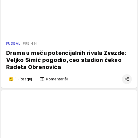
FUDBAL
PRE 4 H
Drama u meču potencijalnih rivala Zvezde:
Veljko Simić pogodio, ceo stadion čekao
Radeta Obrenovića
1
·
Reaguj
Komentariši