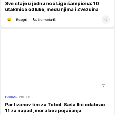
Sve staje u jednu noć Lige šampiona: 10
utakmica odluke, među njima i Zvezdina
1
·
Reaguj
Komentariši
FUDBAL
PRE 3 H
Partizanov tim za Tobol: Saša Ilić odabrao
11 za napad, mora bez pojačanja