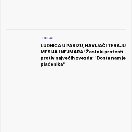
FUDBAL
LUDNICA U PARIZU, NAVIJAČI TERAJU
MESIJA I NEJMARA! Žestoki protesti
protiv najvećih zvezda: "Dosta nam je
plaćenika"