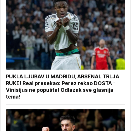
PUKLA LJUBAV U MADRIDU, ARSENAL TRLJA
RUKE! Real presekao: Perez rekao DOSTA -
Vinisijus ne popušta! Odlazak sve glasnija
tema!