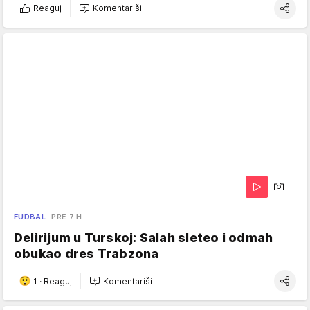
Reaguj
Komentariši
FUDBAL
PRE 7 H
Delirijum u Turskoj: Salah sleteo i odmah
obukao dres Trabzona
1
·
Reaguj
Komentariši