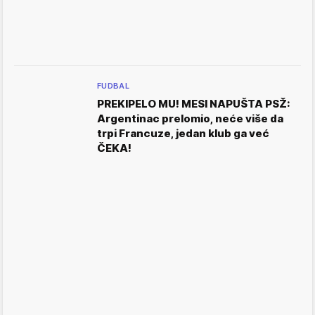
FUDBAL
PREKIPELO MU! MESI NAPUŠTA PSŽ:
Argentinac prelomio, neće više da
trpi Francuze, jedan klub ga već
ČEKA!