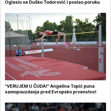
Oglasio se Duško Todorović i poslao poruku
"VERUJEM U ČUDA!" Angelina Topić puna
samopouzdanja pred Evropsko prvenstvo!