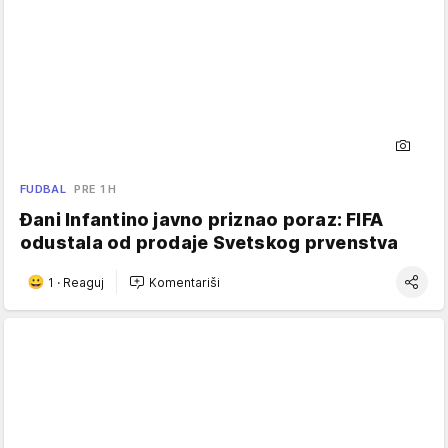
FUDBAL
PRE 1 H
Đani Infantino javno priznao poraz: FIFA
odustala od prodaje Svetskog prvenstva
1
·
Reaguj
Komentariši