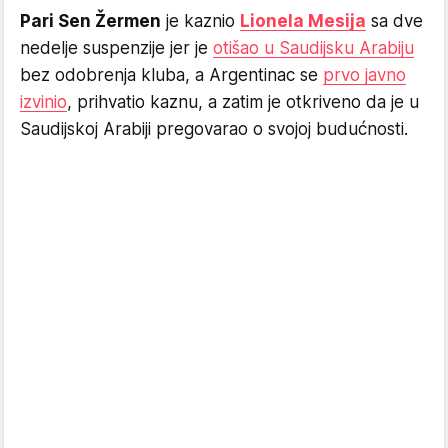
Pari Sen Žermen
je kaznio
Lionela Mesija
sa dve
nedelje suspenzije jer je
otišao u Saudijsku Arabiju
bez odobrenja kluba, a Argentinac se
prvo javno
izvinio
, prihvatio kaznu, a zatim je otkriveno da je u
Saudijskoj Arabiji pregovarao o svojoj budućnosti.