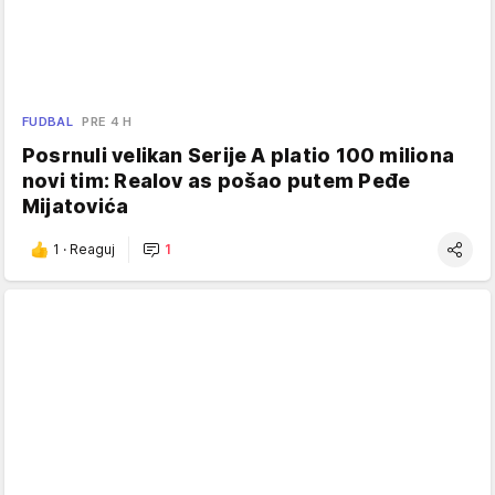
FUDBAL
PRE 4 H
Posrnuli velikan Serije A platio 100 miliona
novi tim: Realov as pošao putem Peđe
Mijatovića
1
·
Reaguj
1