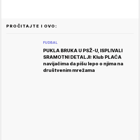
PROČITAJTE I OVO:
FUDBAL
PUKLA BRUKA U PSŽ-U, ISPLIVALI
SRAMOTNI DETALJI: Klub PLAĆA
navijačima da pišu lepo o njima na
društvenim mrežama