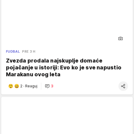
FUDBAL
PRE 3 H
Zvezda prodala najskuplje domaće
pojačanje u istoriji: Evo ko je sve napustio
Marakanu ovog leta
2
·
Reaguj
3