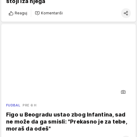
stoji iza njega
Reaguj
Komentariši
FUDBAL
PRE 6 H
Figo u Beogradu ustao zbog Infantina, sad
ne može da ga smisli: "Prekasno je za tebe,
moraš da odeš"