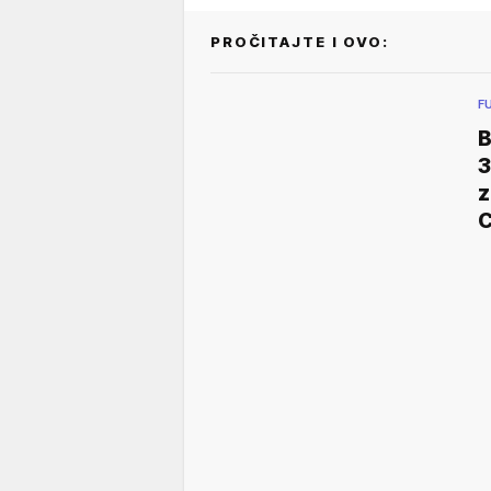
PROČITAJTE I OVO:
F
B
3
z
C