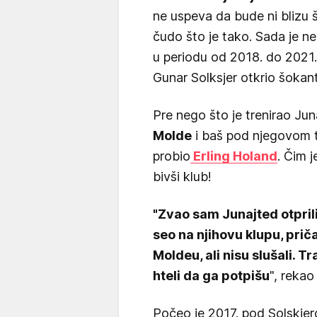
ne uspeva da bude ni blizu š
čudo što je tako. Sada je n
u periodu od 2018. do 2021.
Gunar Solksjer otkrio šokant
Pre nego što je trenirao Jun
Molde
i baš pod njegovom t
probio
Erling Holand
. Čim j
bivši klub!
"Zvao sam Junajted otpril
seo na njihovu klupu, pr
Moldeu, ali nisu slušali. T
hteli da ga potpišu
", rekao
Počeo je 2017. pod Solskje