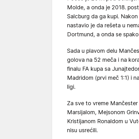
Molde, a onda je 2018. post
Salcburg da ga kupi. Nakon š
nastavio je da rešeta u nem
Dortmund, a onda se spakov
Sada u plavom delu Manče
golova na 52 meča i na korak
finalu FA kupa sa Junajtedo
Madridom (prvi meč 1:1) i na
ligi.
Za sve to vreme Mančester 
Marsijalom, Mejsonom Grin
Kristijanom Ronaldom u Vut
nisu usrećili.