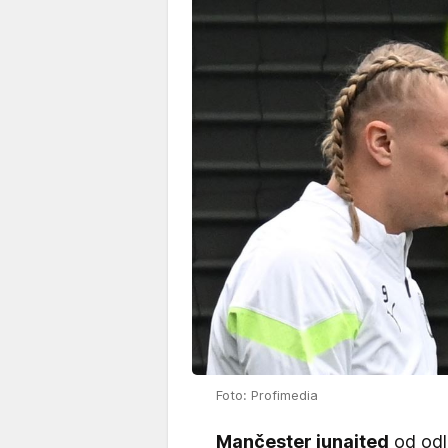
Foto: Profimedia
Mančester junajted
od odl