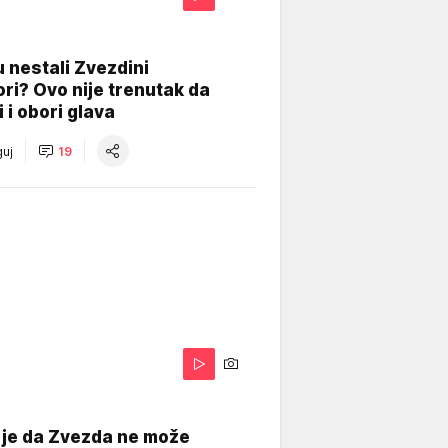
 nestali Zvezdini
ri? Ovo nije trenutak da
i i obori glava
uj
19
 je da Zvezda ne može