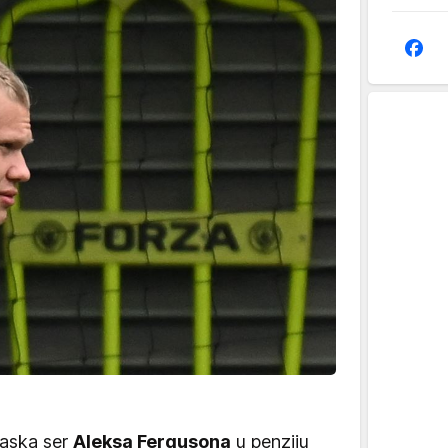
aska ser
Aleksa Fergusona
u penziju