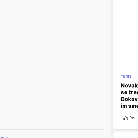
TENIS
Novak 
se tre
Đokovi
im sm
Reag