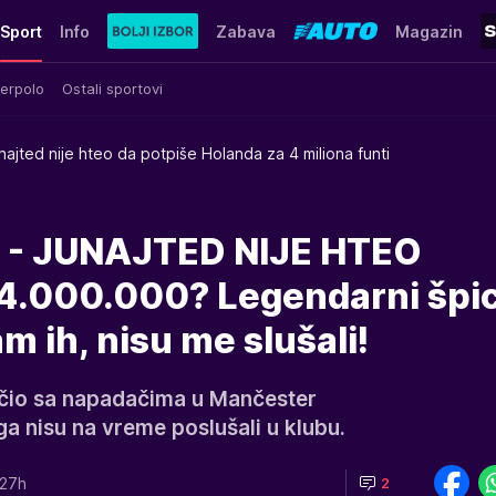
Sport
Info
Zabava
Magazin
erpolo
Ostali sportovi
najted nije hteo da potpiše Holanda za 4 miliona funti
- JUNAJTED NIJE HTEO
.000.000? Legendarni špic
m ih, nisu me slušali!
učio sa napadačima u Mančester
ga nisu na vreme poslušali u klubu.
:27h
2