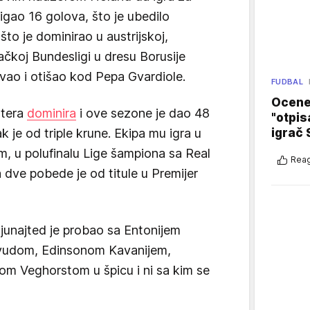
igao 16 golova, što je ubedilo
to je dominirao u austrijskoj,
ačkoj Bundesligi u dresu Borusije
ao i otišao kod Pepa Gvardiole.
FUDBAL
Ocene 
stera
dominira
i ove sezone je dao 48
"otpis
igrač 
 je od triple krune. Ekipa mu igra u
m, u polufinalu Lige šampiona sa Real
Reag
 dve pobede je od titule u Premijer
junajted je probao sa Entonijem
vudom, Edinsonom Kavanijem,
om Veghorstom u špicu i ni sa kim se