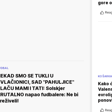
gore 
Reag
UDBAL
EKAD SMO SE TUKLI U
KOŠARK
VLAČIONICI, SAD "PAHULJICE"
Kako ć
LAČU MAMI I TATI: Solskjer
Valens
RUTALNO napao fudbalere: Ne bi
evroli
ponovi
reživeli!
Reag