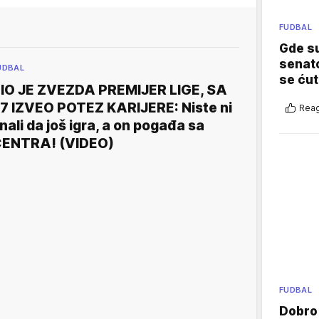
FUDBAL
Gde su
senato
UDBAL
se ćut
IO JE ZVEZDA PREMIJER LIGE, SA
7 IZVEO POTEZ KARIJERE: Niste ni
Reag
nali da još igra, a on pogađa sa
ENTRA! (VIDEO)
FUDBAL
Dobro