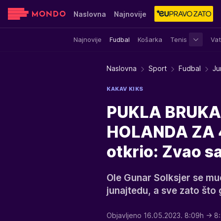
Naslovna
Najnovije
Najnovije
Fudbal
Košarka
Tenis
Vat
Sensa
Stvar ukusa
Yumama
Naslovna
Sport
Fudbal
Ju
KAKAV KIKS
PUKLA BRUKA 
HOLANDA ZA 4
otkrio: Zvao sa
Ole Gunar Solksjer se m
junajtedu, a sve zato što 
Objavljeno 16.05.2023. 8:09h
→ 8