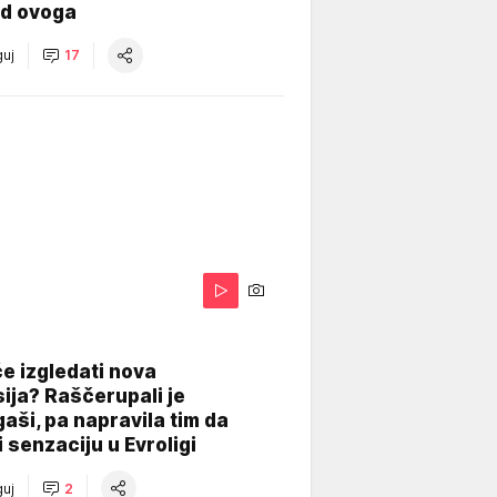
od ovoga
uj
17
A
e izgledati nova
ija? Raščerupali je
gaši, pa napravila tim da
 senzaciju u Evroligi
uj
2