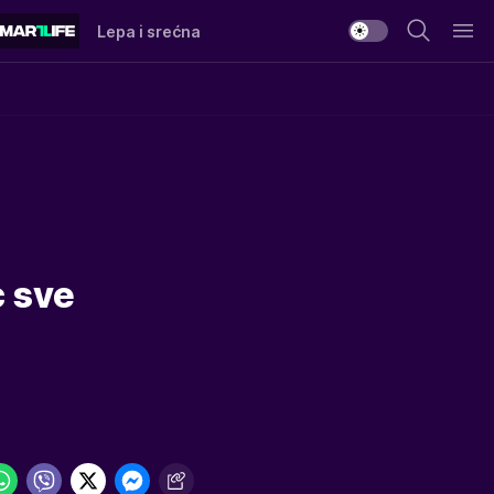
Lepa i srećna
 sve