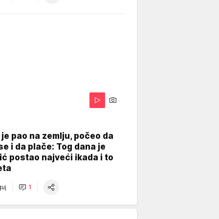
je pao na zemlju, počeo da
se i da plače: Tog dana je
ć postao najveći ikada i to
eta
uj
1