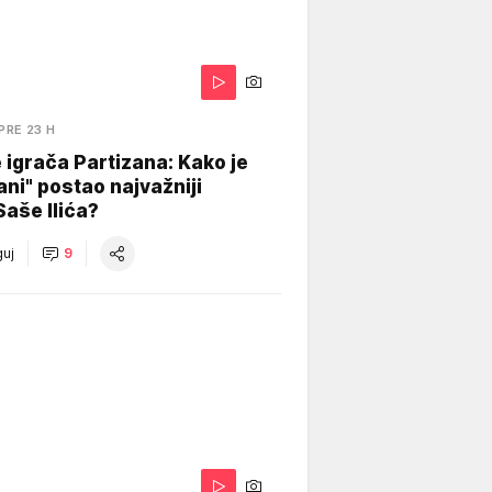
PRE 23 H
igrača Partizana: Kako je
ani" postao najvažniji
Saše Ilića?
uj
9