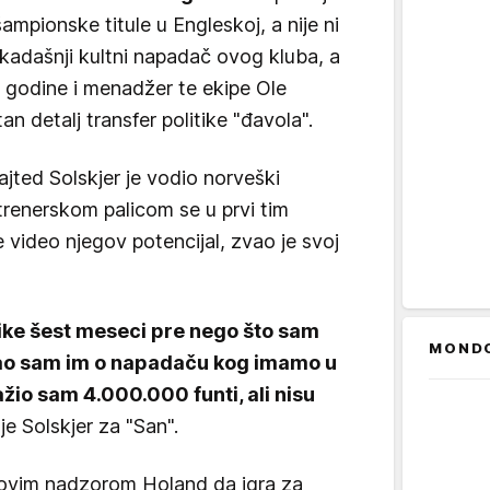
ampionske titule u Engleskoj, a nije ni
ekadašnji kultni napadač ovog kluba, a
 godine i menadžer te ekipe Ole
an detalj transfer politike "đavola".
ajted Solskjer je vodio norveški
renerskom palicom se u prvi tim
e video njegov potencijal, zvao je svoj
ike šest meseci pre nego što sam
MOND
ičao sam im o napadaču kog imamo u
ražio sam 4.000.000 funti, ali nisu
 je Solskjer za "San".
rovim nadzorom Holand da igra za