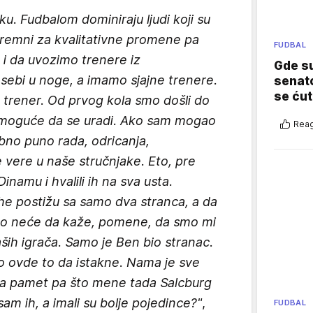
u. Fudbalom dominiraju ljudi koji su
spremni za kvalitativne promene pa
FUDBAL
i da uvozimo trenere iz
Gde su
sebi u noge, a imamo sjajne trenere.
senato
se ćut
 trener. Od prvog kola smo došli do
e moguće da se uradi. Ako sam mogao
Reag
rebno puno rada, odricanja,
e vere u naše stručnjake. Eto, pre
Dinamu i hvalili ih na sva usta.
ehe postižu sa samo dva stranca, a da
iko neće da kaže, pomene, da smo mi
aših igrača. Samo je Ben bio stranac.
ko ovde to da istakne. Nama je sve
na pamet pa što mene tada Salcburg
am ih, a imali su bolje pojedince?"
,
FUDBAL