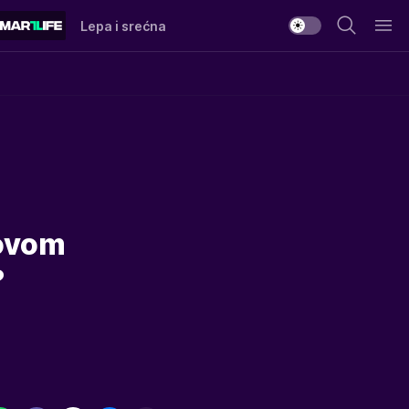
Lepa i srećna
novom
?