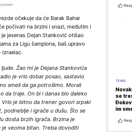
tscreen
Reag
vezde očekuje da će Barak Bahar
e počivati na brzini i snazi, međutim i
o je jesenas Dejan Stanković otišao
ijama za Ligu šampiona, baš upravo
 Izraelac.
 ljude. Žao mi je Dejana Stankovića
adio je vrlo dobar posao, sastavio
TENIS
smo smeli da ga potrošimo. Morali
Novak 
 da traje. On bi i danas bio daleko
se tre
 Vrlo je bitno da trener govori srpski
Đokovi
im sm
, podneblje i igrače u dušu. Što se
lu dosta brzih igrača. Brzina je
Reag
g je veoma bitan. Treba dovoditi