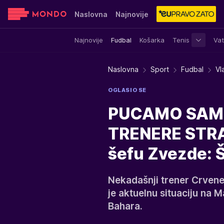
Naslovna
Najnovije
Najnovije
Fudbal
Košarka
Tenis
Vat
Sensa
Stvar ukusa
Yumama
Naslovna
Sport
Fudbal
Vl
OGLASIO SE
PUCAMO SAMI
TRENERE STRA
šefu Zvezde: 
Nekadašnji trener Crven
je aktuelnu situaciju na 
Bahara.