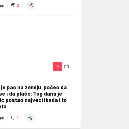
uj
2
je pao na zemlju, počeo da
se i da plače: Tog dana je
ć postao najveći ikada i to
eta
uj
1