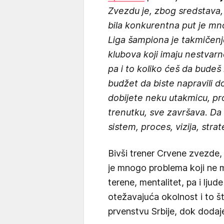
Zvezdu je, zbog sredstava,
bila konkurentna put je m
Liga šampiona je takmičenj
klubova koji imaju nestvarn
pa i to koliko ćeš da budeš
budžet da biste napravili do
dobijete neku utakmicu, pro
trenutku, sve završava. Da 
sistem, proces, vizija, strat
Bivši trener Crvene zvezde, 
je mnogo problema koji ne m
terene, mentalitet, pa i ljud
otežavajuća okolnost i to št
prvenstvu Srbije, dok dodaje