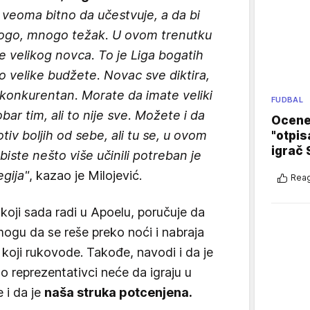
 veoma bitno da učestvuje, a da bi
nogo, mnogo težak. U ovom trenutku
e velikog novca. To je Liga bogatih
o velike budžete. Novac sve diktira,
 konkurentan. Morate da imate veliki
FUDBAL
bar tim, ali to nije sve. Možete i da
Ocene 
tiv boljih od sebe, ali tu se, u ovom
"otpis
igrač 
biste nešto više učinili potreban je
egija"
, kazao je Milojević.
Reag
koji sada radi u Apoelu, poručuje da
ogu da se reše preko noći i nabraja
e koji rukovode. Takođe, navodi i da je
o reprezentativci neće da igraju u
 i da je
naša struka potcenjena.