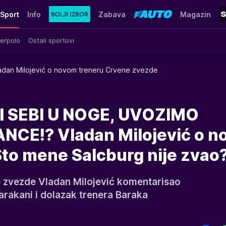
Sport
Info
Zabava
Magazin
erpolo
Ostali sportovi
adan Milojević o novom treneru Crvene zvezde
 SEBI U NOGE, UVOZIMO
NCE!? Vladan Milojević o 
Što mene Salcburg nije zvao
e zvezde Vladan Milojević komentarisao
Marakani i dolazak trenera Baraka