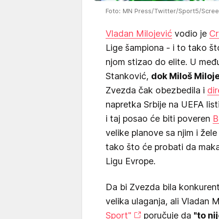
Foto: MN Press/Twitter/Sport5/Scre
Vladan Milojević
vodio je
Cr
Lige šampiona - i to tako što
njom stizao do elite. U međ
Stanković,
dok Miloš Miloje
Zvezda čak obezbedila i
di
napretka Srbije na UEFA lis
i taj posao će biti poveren
B
velike planove sa njim i že
tako što će probati da mak
Ligu Evrope.
Da bi Zvezda bila konkurent
velika ulaganja, ali Vladan M
Sport"
poručuje da
"to ni