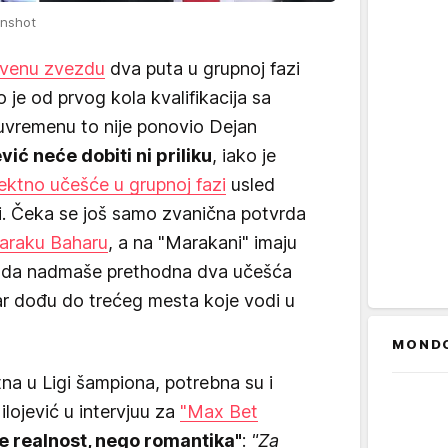
enshot
venu zvezdu
dva puta u grupnoj fazi
 je od prvog kola kvalifikacija sa
uvremenu to nije ponovio Dejan
vić neće dobiti ni priliku
, iako je
rektno učešće u grupnoj fazi
usled
ti. Čeka se još samo zvanična potvrda
araku Baharu
, a na "Marakani" imaju
le da nadmaše prethodna dva učešća
ar dođu do trećeg mesta koje vodi u
MOND
na u Ligi šampiona, potrebna su i
ilojević u intervjuu za
"Max Bet
je realnost, nego romantika"
:
"Za