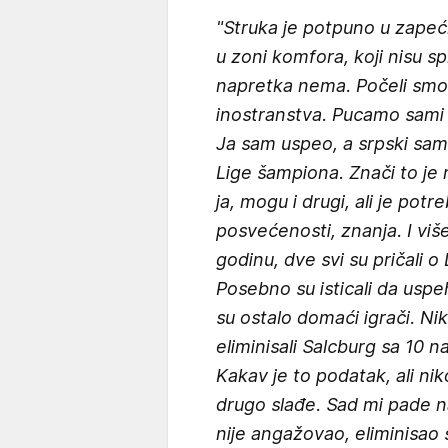
"Struka je potpuno u zapećk
u zoni komfora, koji nisu 
napretka nema. Počeli smo 
inostranstva. Pucamo sami 
Ja sam uspeo, a srpski sam
Lige šampiona. Znači to j
ja, mogu i drugi, ali je pot
posvećenosti, znanja. I viš
godinu, dve svi su pričali o 
Posebno su isticali da usp
su ostalo domaći igrači. N
eliminisali Salcburg sa 10 n
Kakav je to podatak, ali ni
drugo slađe. Sad mi pade 
nije angažovao, eliminisao s