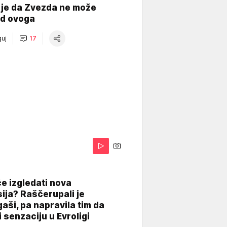
 je da Zvezda ne može
od ovoga
uj
17
A
e izgledati nova
ija? Raščerupali je
gaši, pa napravila tim da
 senzaciju u Evroligi