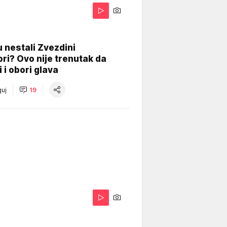
 nestali Zvezdini
ri? Ovo nije trenutak da
i i obori glava
uj
19