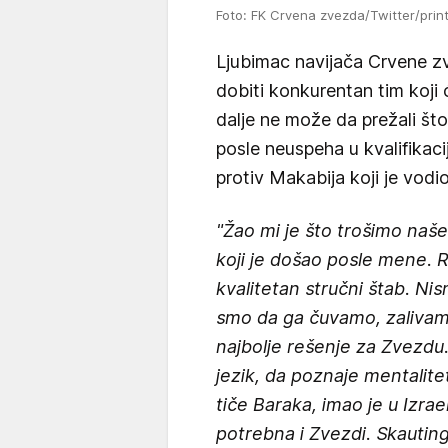
Foto: FK Crvena zvezda/Twitter/prin
Ljubimac navijača Crvene z
dobiti konkurentan tim koji ć
dalje ne može da prežali št
posle neuspeha u kvalifikac
protiv Makabija koji je vodio
"Žao mi je što trošimo naše
koji je došao posle mene. R
kvalitetan stručni štab. Ni
smo da ga čuvamo, zalivamo
najbolje rešenje za Zvezdu.
jezik, da poznaje mentalitet
tiče Baraka, imao je u Izrae
potrebna i Zvezdi. Skautin