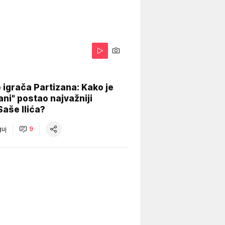
igrača Partizana: Kako je
ani" postao najvažniji
Saše Ilića?
uj
9