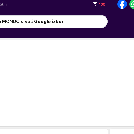
50h
106
e MONDO u vaš Google izbor