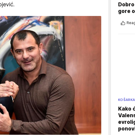
jević.
Dobro
gore 
Reag
KOŠARK
Kako ć
Valens
evroli
ponovi