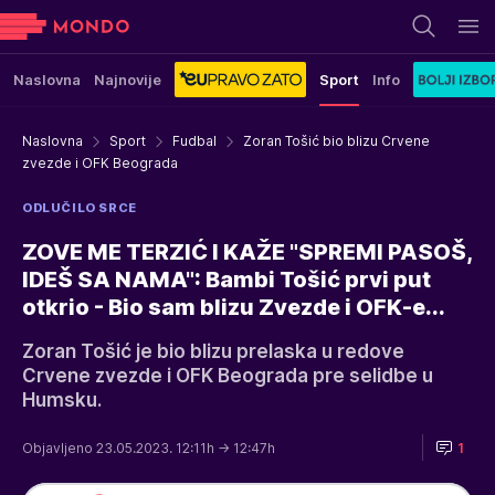
Naslovna
Najnovije
Sport
Info
Naslovna
Sport
Fudbal
Zoran Tošić bio blizu Crvene
zvezde i OFK Beograda
ODLUČILO SRCE
ZOVE ME TERZIĆ I KAŽE "SPREMI PASOŠ,
IDEŠ SA NAMA": Bambi Tošić prvi put
otkrio - Bio sam blizu Zvezde i OFK-e...
Zoran Tošić je bio blizu prelaska u redove
Crvene zvezde i OFK Beograda pre selidbe u
Humsku.
Objavljeno 23.05.2023. 12:11h
→ 12:47h
1