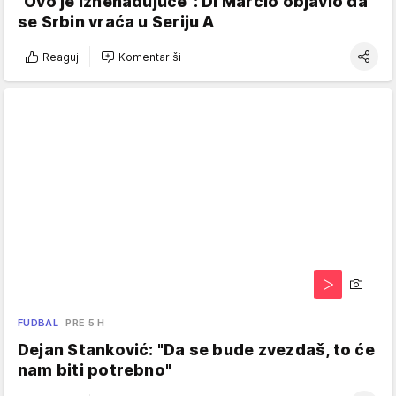
"Ovo je iznenađujuće": Di Marcio objavio da
se Srbin vraća u Seriju A
Reaguj
Komentariši
FUDBAL
PRE 5 H
Dejan Stanković: "Da se bude zvezdaš, to će
nam biti potrebno"