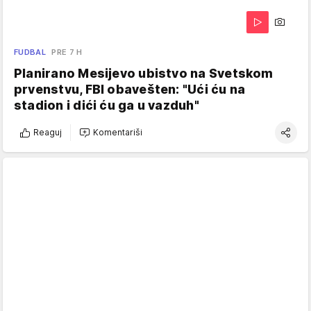
FUDBAL
PRE 7 H
Planirano Mesijevo ubistvo na Svetskom
prvenstvu, FBI obavešten: "Ući ću na
stadion i dići ću ga u vazduh"
Reaguj
Komentariši