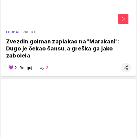
FUDBAL
PRE 6 H
Zvezdin golman zaplakao na "Marakani":
Dugo je čekao šansu, a greška ga jako
zabolela
2
·
Reaguj
2