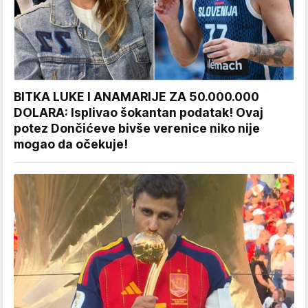
BITKA LUKE I ANAMARIJE ZA 50.000.000
DOLARA: Isplivao šokantan podatak! Ovaj
potez Dončićeve bivše verenice niko nije
mogao da očekuje!