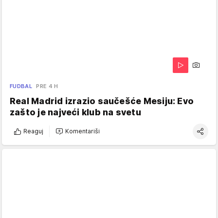
FUDBAL
PRE 4 H
Real Madrid izrazio saučešće Mesiju: Evo
zašto je najveći klub na svetu
Reaguj
Komentariši