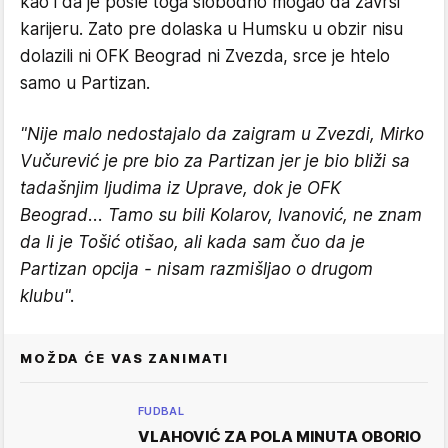
kao i da je posle toga slobodno mogao da završi
karijeru. Zato pre dolaska u Humsku u obzir nisu
dolazili ni OFK Beograd ni Zvezda, srce je htelo
samo u Partizan.
"Nije malo nedostajalo da zaigram u Zvezdi, Mirko
Vučurević je pre bio za Partizan jer je bio bliži sa
tadašnjim ljudima iz Uprave, dok je OFK
Beograd... Tamo su bili Kolarov, Ivanović, ne znam
da li je Tošić otišao, ali kada sam čuo da je
Partizan opcija - nisam razmišljao o drugom
klubu".
MOŽDA ĆE VAS ZANIMATI
FUDBAL
VLAHOVIĆ ZA POLA MINUTA OBORIO