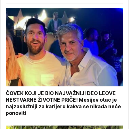
ČOVEK KOJI JE BIO NAJVAŽNIJI DEO LEOVE
NESTVARNE ŽIVOTNE PRIČE! Mesijev otac je
najzaslužniji za karijeru kakva se nikada neće
ponoviti