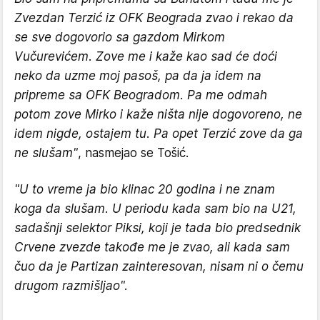
Zvezdan Terzić iz OFK Beograda zvao i rekao da
se sve dogovorio sa gazdom Mirkom
Vučurevićem. Zove me i kaže kao sad će doći
neko da uzme moj pasoš, pa da ja idem na
pripreme sa OFK Beogradom. Pa me odmah
potom zove Mirko i kaže ništa nije dogovoreno, ne
idem nigde, ostajem tu. Pa opet Terzić zove da ga
ne slušam"
, nasmejao se Tošić.
"U to vreme ja bio klinac 20 godina i ne znam
koga da slušam. U periodu kada sam bio na U21,
sadašnji selektor Piksi, koji je tada bio predsednik
Crvene zvezde takođe me je zvao, ali kada sam
čuo da je Partizan zainteresovan, nisam ni o čemu
drugom razmišljao".