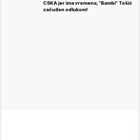
CSKA jer ima vremena, "Bambi" Tošić
začuđen odlukom!