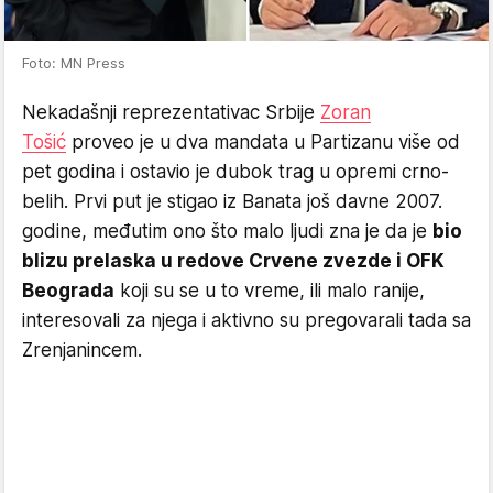
Foto: MN Press
Nekadašnji reprezentativac Srbije
Zoran
Tošić
proveo je u dva mandata u Partizanu više od
pet godina i ostavio je dubok trag u opremi crno-
belih. Prvi put je stigao iz Banata još davne 2007.
godine, međutim ono što malo ljudi zna je da je
bio
blizu prelaska u redove Crvene zvezde i OFK
Beograda
koji su se u to vreme, ili malo ranije,
interesovali za njega i aktivno su pregovarali tada sa
Zrenjanincem.