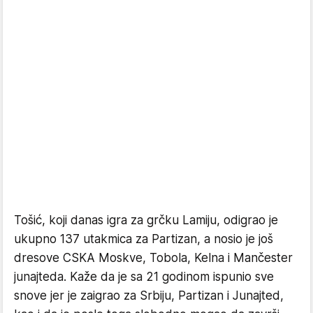
Tošić, koji danas igra za grčku Lamiju, odigrao je
ukupno 137 utakmica za Partizan, a nosio je još
dresove CSKA Moskve, Tobola, Kelna i Mančester
junajteda. Kaže da je sa 21 godinom ispunio sve
snove jer je zaigrao za Srbiju, Partizan i Junajted,