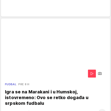
FUDBAL
PRE 8 H
Igra se na Marakani i u Humskoj,
istovremeno: Ovo se retko događa u
srpskom fudbalu