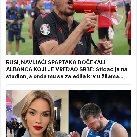
RUSI, NAVIJAČI SPARTAKA DOČEKALI
ALBANCA KOJI JE VREĐAO SRBE: Stigao je na
stadion, a onda mu se zaledila krv u žilama...