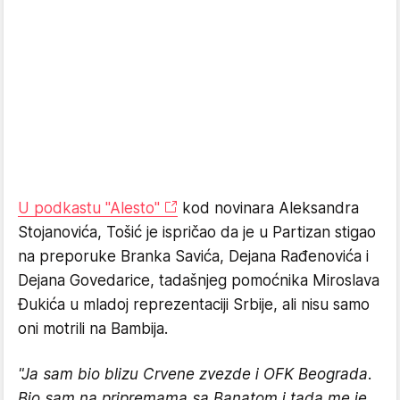
U podkastu "Alesto"
kod novinara Aleksandra
Stojanovića, Tošić je ispričao da je u Partizan stigao
na preporuke Branka Savića, Dejana Rađenovića i
Dejana Govedarice, tadašnjeg pomoćnika Miroslava
Đukića u mladoj reprezentaciji Srbije, ali nisu samo
oni motrili na Bambija.
"Ja sam bio blizu Crvene zvezde i OFK Beograda.
Bio sam na pripremama sa Banatom i tada me je