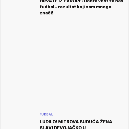
HRVATE IZ EVROPE: Dobra vest za naš
fudbal - rezultat koji nam mnogo
znači!
FUDBAL
LUDILO! MITROVA BUDUĆA ŽENA
SLAVI DEVOJAČKO U