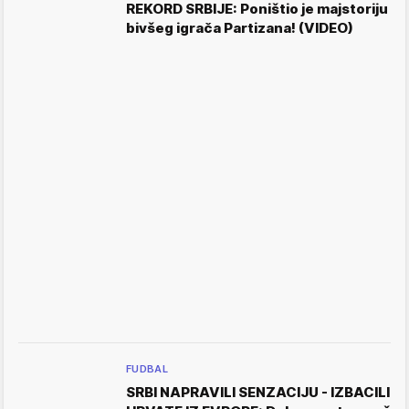
REKORD SRBIJE: Poništio je majstoriju
bivšeg igrača Partizana! (VIDEO)
FUDBAL
SRBI NAPRAVILI SENZACIJU - IZBACILI