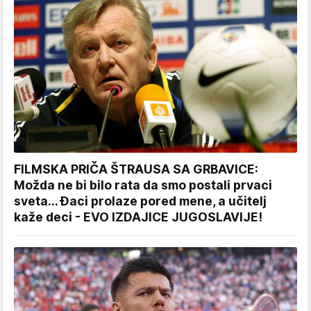
FILMSKA PRIČA ŠTRAUSA SA GRBAVICE:
Možda ne bi bilo rata da smo postali prvaci
sveta... Đaci prolaze pored mene, a učitelj
kaže deci - EVO IZDAJICE JUGOSLAVIJE!