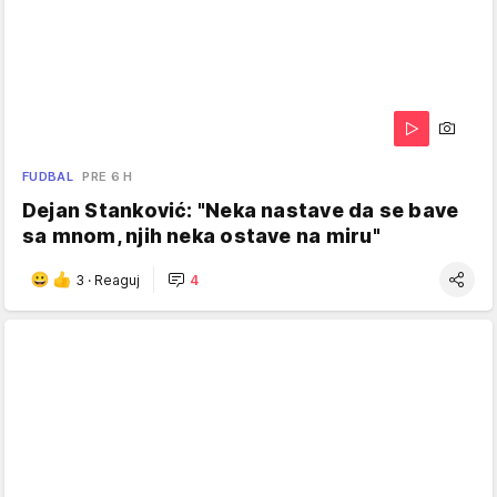
FUDBAL
PRE 6 H
Dejan Stanković: "Neka nastave da se bave
sa mnom, njih neka ostave na miru"
3
·
Reaguj
4