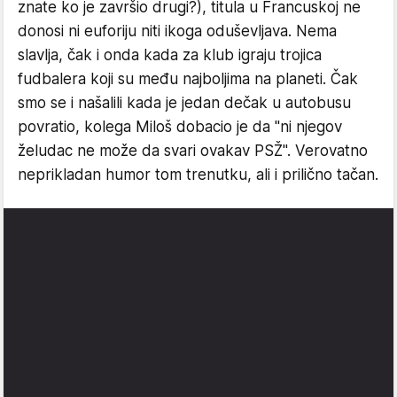
znate ko je završio drugi?), titula u Francuskoj ne
donosi ni euforiju niti ikoga oduševljava. Nema
slavlja, čak i onda kada za klub igraju trojica
fudbalera koji su među najboljima na planeti. Čak
smo se i našalili kada je jedan dečak u autobusu
povratio, kolega Miloš dobacio je da "ni njegov
želudac ne može da svari ovakav PSŽ". Verovatno
neprikladan humor tom trenutku, ali i prilično tačan.