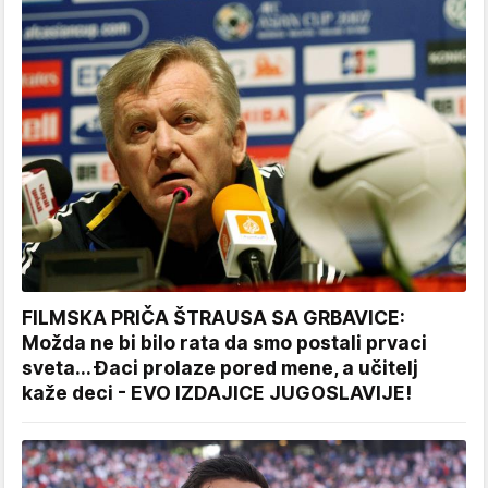
FILMSKA PRIČA ŠTRAUSA SA GRBAVICE:
Možda ne bi bilo rata da smo postali prvaci
sveta... Đaci prolaze pored mene, a učitelj
kaže deci - EVO IZDAJICE JUGOSLAVIJE!