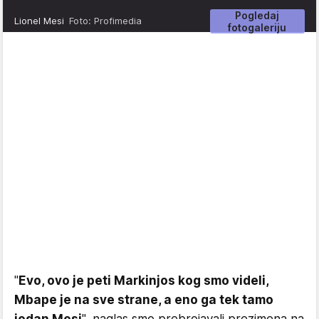
Pogledaj
Lionel Mesi
Foto: Profimedia
fotogaleriju
"
Evo, ovo je peti Markinjos kog smo videli,
Mbape je na sve strane, a eno ga tek tamo
jedan Mesi
", naglas smo prebrojavali prezimena na