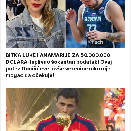
BITKA LUKE I ANAMARIJE ZA 50.000.000
DOLARA: Isplivao šokantan podatak! Ovaj
potez Dončićeve bivše verenice niko nije
mogao da očekuje!