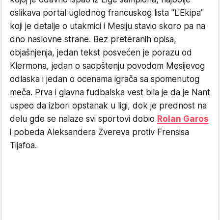
oslikava portal uglednog francuskog lista "L'Ekipa"
koji je detalje o utakmici i Mesiju stavio skoro pa na
dno naslovne strane. Bez preteranih opisa,
objašnjenja, jedan tekst posvećen je porazu od
Klermona, jedan o saopštenju povodom Mesijevog
odlaska i jedan o ocenama igrača sa spomenutog
meča. Prva i glavna fudbalska vest bila je da je Nant
uspeo da izbori opstanak u ligi, dok je prednost na
delu gde se nalaze svi sportovi dobio
Rolan Garos
i pobeda Aleksandera Zvereva protiv Frensisa
Tijafoa.