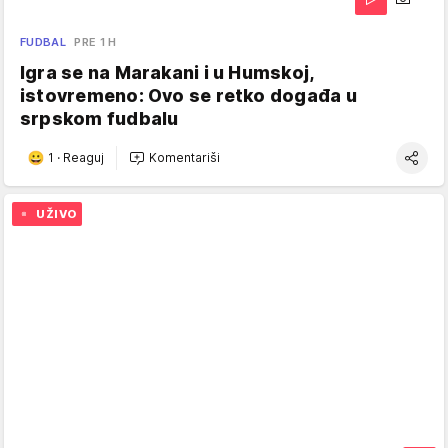
FUDBAL
PRE 1 H
Igra se na Marakani i u Humskoj,
istovremeno: Ovo se retko događa u
srpskom fudbalu
1
·
Reaguj
Komentariši
UŽIVO