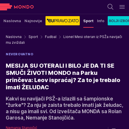
Naslovna
Najnovije
Sport
Info
Naslovna
Sport
Fudbal
Lionel Mesi oteran iz PSŽa navijači
mu zviždali
NEVEROVATNO
MESIJA SU OTERALI I BILO JE DA TI SE
SMUČI ŽIVOT! MONDO na Parku
prinčeva: Leov ispraćaj? Za to je trebalo
imati ŽELUDAC
Kakvi su navijači PSŽ-a izlazili sa šampionske
"žurke"? Za nju je zaista trebalo imati jak želudac,
a nisu ga imali svi. Od izveštača MONDA sa Rolan
Garosa, Nemanje Stanojčića.
Nemanja Stanojčić