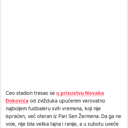
Ceo stadion tresao se
u prisustvu Novaka
Đokovića
od zvižduka upućenim verovatno
najboljem fudbaleru svih vremena, koji nije
ispraćen, već oteran iz Pari Sen Žermena. Da ga ne
vole, nije bila velika tajna i ranije, a u subotu uveče