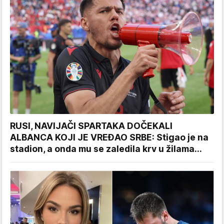
RUSI, NAVIJAČI SPARTAKA DOČEKALI
ALBANCA KOJI JE VREĐAO SRBE: Stigao je na
stadion, a onda mu se zaledila krv u žilama...