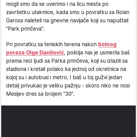
mogli smo da se uverimo i na licu mesta po
završetku utakmice, kada smo u povratku sa Rolan
Garosa naleteli na gnevne navijače koji su napuštali
"Park prinčeva".
Pri povratku sa teniskih terena nakon
bolnog
poraza Olge Danilović
, policija nas je usmerila baš
prema reci ljudi sa Parka prinčeva, koji su izlazili sa
stadiona i kretali polako ka jednoj od okretnica na
kojoj su i autobusi i metro. I baš u toj gužvi jedan
detalj privukao je veliku pažnju - skoro niko ne nosi
Mesijev dres sa brojem "30".