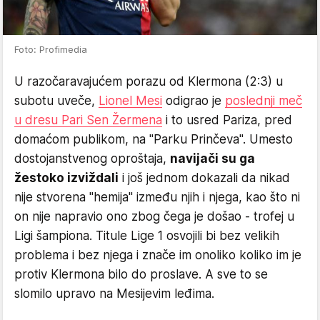
Foto: Profimedia
U razočaravajućem porazu od Klermona (2:3) u
subotu uveče,
Lionel Mesi
odigrao je
poslednji meč
u dresu Pari Sen Žermena
i to usred Pariza, pred
domaćom publikom, na "Parku Prinčeva". Umesto
dostojanstvenog oproštaja,
navijači su ga
žestoko izviždali
i još jednom dokazali da nikad
nije stvorena "hemija" između njih i njega, kao što ni
on nije napravio ono zbog čega je došao - trofej u
Ligi šampiona. Titule Lige 1 osvojili bi bez velikih
problema i bez njega i znače im onoliko koliko im je
protiv Klermona bilo do proslave. A sve to se
slomilo upravo na Mesijevim leđima.