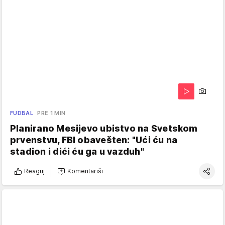
FUDBAL
PRE 1 MIN
Planirano Mesijevo ubistvo na Svetskom
prvenstvu, FBI obavešten: "Ući ću na
stadion i dići ću ga u vazduh"
Reaguj
Komentariši