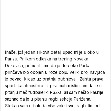
Inače, još jedan slikovit detalj upao mi je u oko u
Parizu. Prilikom odlaska na trening Novaka
Đokovića, primetili smo da je deo oko Parka
prinčeva bio obojen u roze boju. Veliki broj navijača
je pevao, klicao uz pratnju bubnjeva... Zaista prava
sportska atmosfera. U prvi mah mislio sam da je u
pitanju meč fudbalerki PSŽ-a, ali sam nešto kasnije
saznao da je u pitanju ragbi sekcija Parižana.
Stekao sam utisak da više vole i svoj ragbi tim od