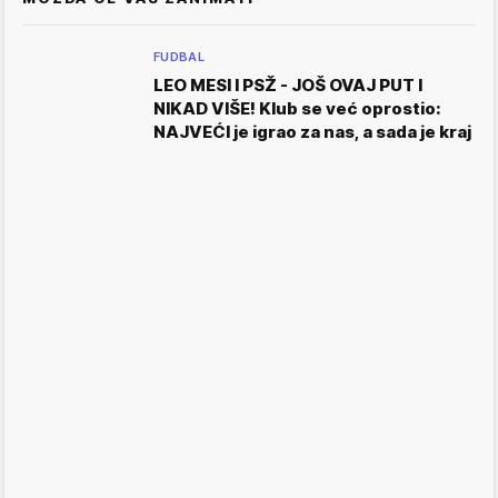
FUDBAL
LEO MESI I PSŽ - JOŠ OVAJ PUT I
NIKAD VIŠE! Klub se već oprostio:
NAJVEĆI je igrao za nas, a sada je kraj