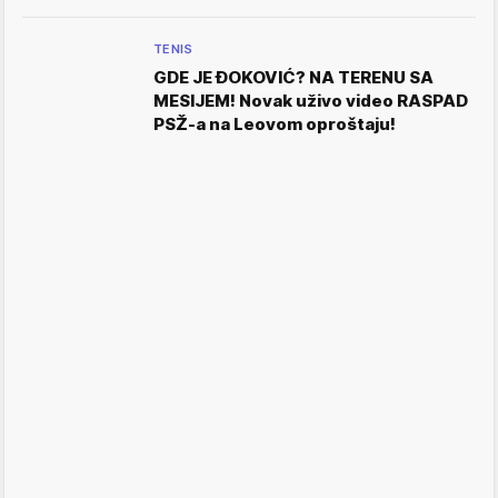
TENIS
GDE JE ĐOKOVIĆ? NA TERENU SA
MESIJEM! Novak uživo video RASPAD
PSŽ-a na Leovom oproštaju!