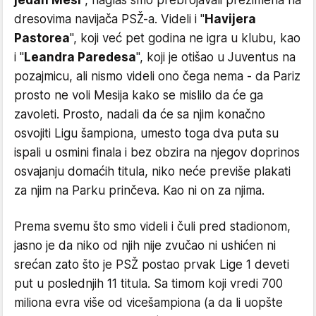
dresovima navijača PSŽ-a. Videli i "
Havijera
Pastorea
", koji već pet godina ne igra u klubu, kao
i "
Leandra Paredesa
", koji je otišao u Juventus na
pozajmicu, ali nismo videli ono čega nema - da Pariz
prosto ne voli Mesija kako se mislilo da će ga
zavoleti. Prosto, nadali da će sa njim konačno
osvojiti Ligu šampiona, umesto toga dva puta su
ispali u osmini finala i bez obzira na njegov doprinos
osvajanju domaćih titula, niko neće previše plakati
za njim na Parku prinčeva. Kao ni on za njima.
Prema svemu što smo videli i čuli pred stadionom,
jasno je da niko od njih nije zvučao ni ushićen ni
srećan zato što je PSŽ postao prvak Lige 1 deveti
put u poslednjih 11 titula. Sa timom koji vredi 700
miliona evra više od vicešampiona (a da li uopšte