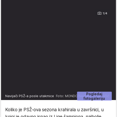
1/4
Pogledaj
Navijači PSŽ-a posle utakmice
Foto: MONDO/Nemanja Stanojčić
fotogaleriju
Koliko je PSŽ-ova sezona krahirala u završnici, u
kojoj je odavno ispao iz Lige šampiona, najbolje