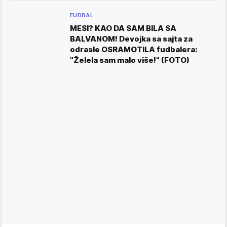
FUDBAL
MESI? KAO DA SAM BILA SA
BALVANOM! Devojka sa sajta za
odrasle OSRAMOTILA fudbalera:
"Želela sam malo više!" (FOTO)