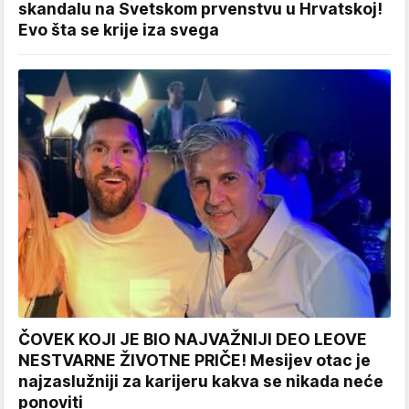
skandalu na Svetskom prvenstvu u Hrvatskoj!
Evo šta se krije iza svega
ČOVEK KOJI JE BIO NAJVAŽNIJI DEO LEOVE
NESTVARNE ŽIVOTNE PRIČE! Mesijev otac je
najzaslužniji za karijeru kakva se nikada neće
ponoviti