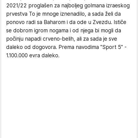
2021/22 proglašen za najboljeg golmana izraeskog
prvestva To je mnoge iznenadilo, a sada želi da
ponovo radi sa Baharom i da ode u Zvezdu. Ističe
se dobrom igrom nogama i od njega bi mogli da
počinju napadi crveno-belih, ali za sada je sve
daleko od dogovora. Prema navodima "Sport 5" -
1.100.000 evra daleko.