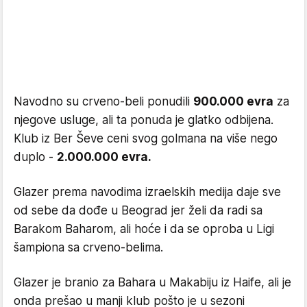
Navodno su crveno-beli ponudili
900.000 evra
za
njegove usluge, ali ta ponuda je glatko odbijena.
Klub iz Ber Ševe ceni svog golmana na više nego
duplo -
2.000.000 evra.
Glazer prema navodima izraelskih medija daje sve
od sebe da dođe u Beograd jer želi da radi sa
Barakom Baharom, ali hoće i da se oproba u Ligi
šampiona sa crveno-belima.
Glazer je branio za Bahara u Makabiju iz Haife, ali je
onda prešao u manji klub pošto je u sezoni