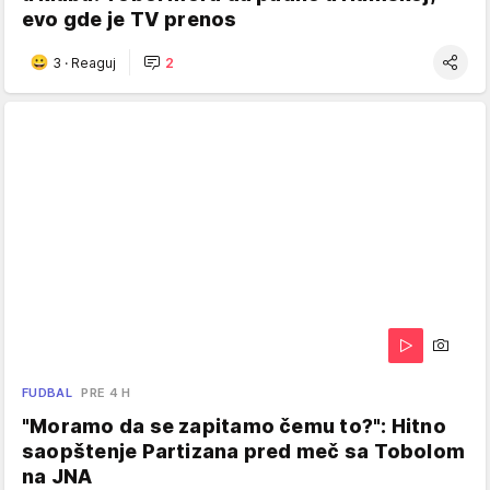
evo gde je TV prenos
3
·
Reaguj
2
FUDBAL
PRE 4 H
"Moramo da se zapitamo čemu to?": Hitno
saopštenje Partizana pred meč sa Tobolom
na JNA