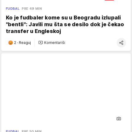
FUDBAL
PRE 49 MIN
Ko je fudbaler kome su u Beogradu izlupali
"bentli": Javili mu šta se desilo dok je čekao
transfer u Engleskoj
2
·
Reaguj
Komentariši
FUDBAL
PRE 50 MIN