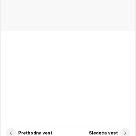
Prethodna vest
Sledeća vest