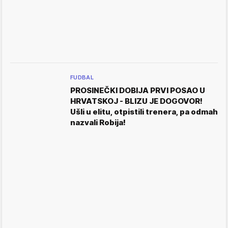
FUDBAL
PROSINEČKI DOBIJA PRVI POSAO U
HRVATSKOJ - BLIZU JE DOGOVOR!
Ušli u elitu, otpistili trenera, pa odmah
nazvali Robija!