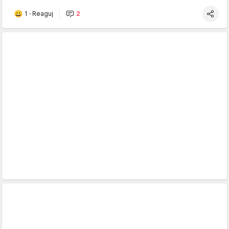
1
·
Reaguj
2