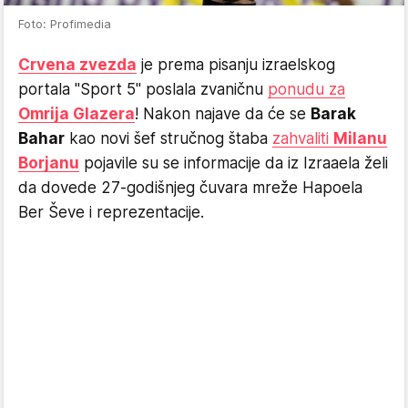
Foto: Profimedia
Crvena zvezda
je prema pisanju izraelskog
portala "Sport 5" poslala zvaničnu
ponudu za
Omrija Glazera
! Nakon najave da će se
Barak
Bahar
kao novi šef stručnog štaba
zahvaliti
Milanu
Borjanu
pojavile su se informacije da iz Izraaela želi
da dovede 27-godišnjeg čuvara mreže Hapoela
Ber Ševe i reprezentacije.