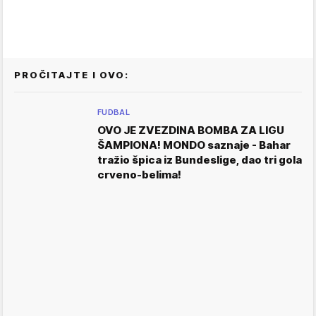
PROČITAJTE I OVO:
FUDBAL
OVO JE ZVEZDINA BOMBA ZA LIGU
ŠAMPIONA! MONDO saznaje - Bahar
tražio špica iz Bundeslige, dao tri gola
crveno-belima!