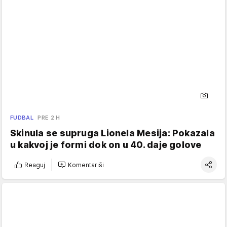
FUDBAL
PRE 2 H
Skinula se supruga Lionela Mesija: Pokazala
u kakvoj je formi dok on u 40. daje golove
Reaguj
Komentariši