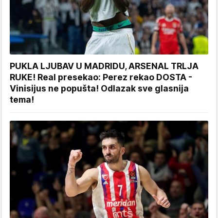
PUKLA LJUBAV U MADRIDU, ARSENAL TRLJA
RUKE! Real presekao: Perez rekao DOSTA -
Vinisijus ne popušta! Odlazak sve glasnija
tema!