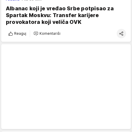
Albanac koji je vređao Srbe potpisao za
Spartak Moskvu: Transfer karijere
provokatora koji veliča OVK
Reaguj
Komentariši