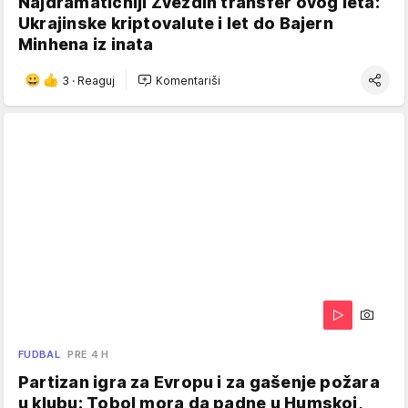
Najdramatičniji Zvezdin transfer ovog leta:
Ukrajinske kriptovalute i let do Bajern
Minhena iz inata
3
·
Reaguj
Komentariši
FUDBAL
PRE 4 H
Partizan igra za Evropu i za gašenje požara
u klubu: Tobol mora da padne u Humskoj,