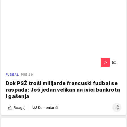
FUDBAL
PRE 2 H
Dok PSŽ troši milijarde francuski fudbal se
raspada: Još jedan velikan na ivici bankrota
i gašenja
Reaguj
Komentariši