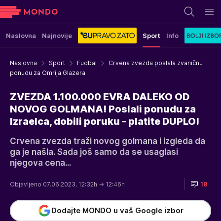
Naslovna
Najnovije
Sport
Info
Naslovna
Sport
Fudbal
Crvena zvezda poslala zvaničnu
ponudu za Omrija Glazera
ZVEZDA 1.100.000 EVRA DALEKO OD
NOVOG GOLMANA! Poslali ponudu za
Izraelca, dobili poruku - platite DUPLO!
Crvena zvezda traži novog golmana i izgleda da
ga je našla. Sada još samo da se usaglasi
njegova cena...
Objavljeno 07.06.2023. 12:32h
→ 12:46h
18
Dodajte MONDO u vaš Google izbor