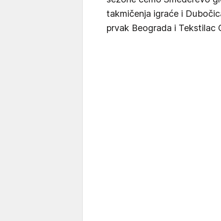
takmičenja igraće i Duboči
prvak Beograda i Tekstilac 