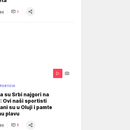
eta
uj
1
SPORTOVI
a su Srbi najgori na
: Ovi naši sportisti
ani su u Oluji i pamte
u plavu
uj
5