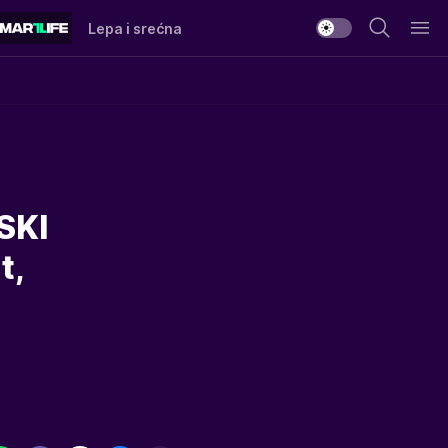
Lepa i srećna
SKI
t,