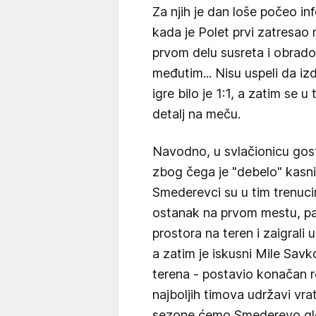
Za njih je dan loše počeo inf
kada je Polet prvi zatresao
prvom delu susreta i obradov
međutim... Nisu uspeli da iz
igre bilo je 1:1, a zatim se 
detalj na meču.
Navodno, u svlačionicu gos
zbog čega je "debelo" kasn
Smederevci su u tim trenuc
ostanak na prvom mestu, pa
prostora na teren i zaigrali u
a zatim je iskusni Mile Savk
terena - postavio konačan r
najboljih timova udržavi vr
sezone ćemo Smederevo gledat