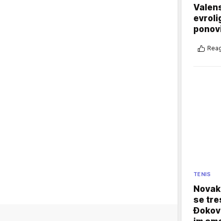
Valens
evroli
ponovi
Reag
TENIS
Novak 
se tre
Đokovi