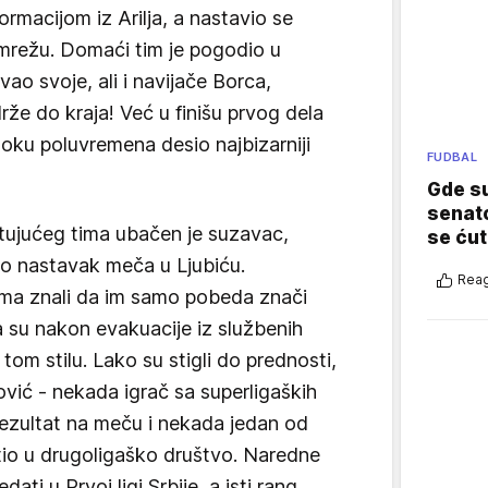
ormacijom iz Arilja, a nastavio se
 mrežu. Domaći tim je pogodio u
ao svoje, ali i navijače Borca,
drže do kraja! Već u finišu prvog dela
u toku poluvremena desio najbizarniji
FUDBAL
Gde su
senato
tujućeg tima ubačen je suzavac,
se ćut
io nastavak meča u Ljubiću.
Reag
ima znali da im samo pobeda znači
 su nakon evakuacije iz službenih
 tom stilu. Lako su stigli do prednosti,
ović - nekada igrač sa superligaških
ezultat na meču i nekada jedan od
atio u drugoligaško društvo. Naredne
i u Prvoj ligi Srbije, a isti rang