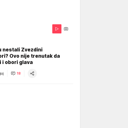
 nestali Zvezdini
ri? Ovo nije trenutak da
i i obori glava
uj
18