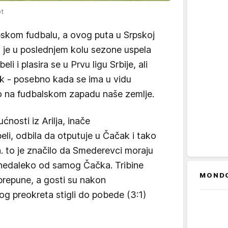
ot
skom fudbalu, a ovog puta u Srpskoj
 je u poslednjem kolu sezone uspela
i i plasira se u Prvu ligu Srbije, ali
lak - posebno kada se ima u vidu
io na fudbalskom zapadu naše zemlje.
ćnosti iz Arilja, inače
beli, odbila da otputuje u Čačak i tako
a. to je značilo da Smederevci moraju
 nedaleko od samog Čačka. Tribine
MOND
prepune, a gosti su nakon
og preokreta stigli do pobede (3:1)
.