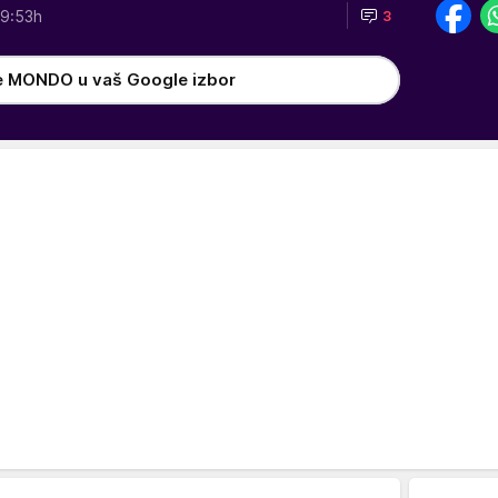
9:53h
3
e MONDO u vaš Google izbor