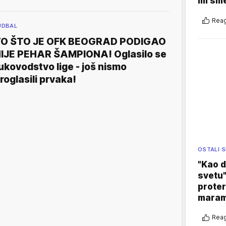
im sm
Reag
UDBAL
O ŠTO JE OFK BEOGRAD PODIGAO
IJE PEHAR ŠAMPIONA! Oglasilo se
ukovodstvo lige - još nismo
roglasili prvaka!
OSTALI 
"Kao d
svetu"
proter
maram
Reag