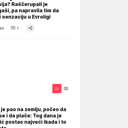
ija? Raščerupali je
gaši, pa napravila tim da
 senzaciju u Evroligi
uj
2
je pao na zemlju, počeo da
se i da plače: Tog dana je
ć postao najveći ikada i to