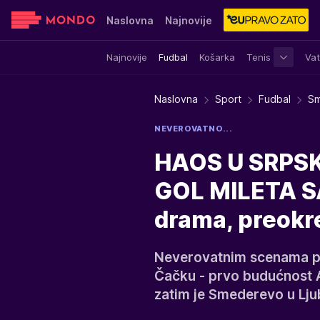
Naslovna
Najnovije
Najnovije
Fudbal
Košarka
Tenis
Vat
Sensa
Stvar ukusa
Yumama
Naslovna
Sport
Fudbal
Sm
NEVEROVATNO...
HAOS U SRPS
GOL MILETA SA
drama, preokre
Neverovatnim scenama pris
Čačku - prvo budućnost Ar
zatim je Smederevo u Ljub