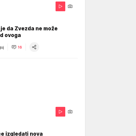
 je da Zvezda ne može
od ovoga
uj
16
A
e izgledati nova