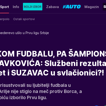
Sport
Info
Zabava
Magazin
erpolo
Ostali sportovi
ederevo ušlo u Prvu ligu Srbije
KOM FUDBALU, PA ŠAMPION
VKOVIĆA: Službeni rezulta
t i SUZAVAC u svlačionici?!
ustvovali su ljubitelji fudbala u
ilje nije stiglo na meč protiv Borca, a
iću izborilo Prvu ligu.