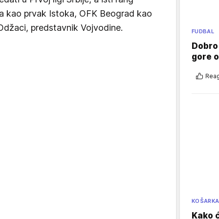
ca kao prvak Istoka, OFK Beograd kao
Odžaci, predstavnik Vojvodine.
FUDBAL
Dobro
gore 
Reag
KOŠARK
Kako ć