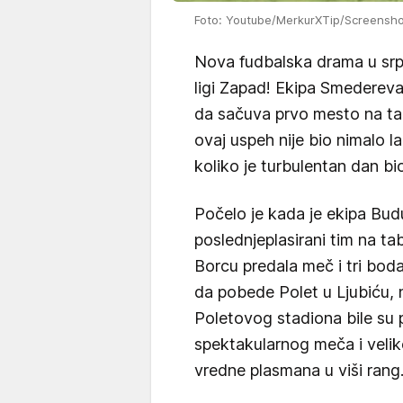
Foto: Youtube/MerkurXTip/Screensh
Nova fudbalska drama u srp
ligi Zapad! Ekipa Smedereva
da sačuva prvo mesto na tabel
ovaj uspeh nije bio nimalo 
koliko je turbulentan dan b
Počelo je kada je ekipa Budu
poslednjeplasirani tim na ta
Borcu predala meč i tri bod
da pobede Polet u Ljubiću,
Poletovog stadiona bile su 
spektakularnog meča i velik
vredne plasmana u viši rang