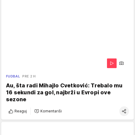
FUDBAL
PRE 2 H
Au, šta radi Mihajlo Cvetković: Trebalo mu
16 sekundi za gol, najbrži u Evropi ove
sezone
Reaguj
Komentariši