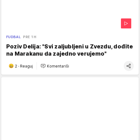
FUDBAL
PRE 1 H
Poziv Delija: "Svi zaljubljeni u Zvezdu, dođite
na Marakanu da zajedno verujemo"
2
·
Reaguj
Komentariši