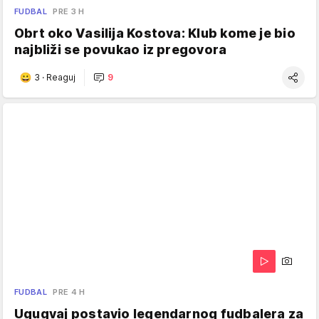
FUDBAL
PRE 3 H
Obrt oko Vasilija Kostova: Klub kome je bio
najbliži se povukao iz pregovora
3
·
Reaguj
9
FUDBAL
PRE 4 H
Ugugvaj postavio legendarnog fudbalera za