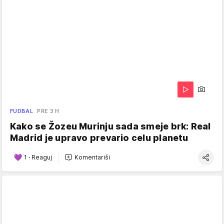
FUDBAL
PRE 3 H
Kako se Žozeu Murinju sada smeje brk: Real
Madrid je upravo prevario celu planetu
1
·
Reaguj
Komentariši