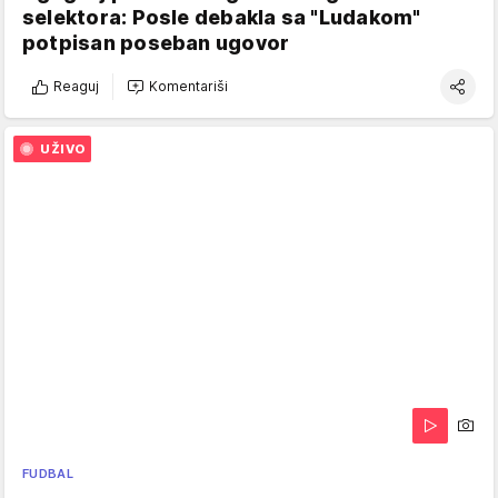
selektora: Posle debakla sa "Ludakom"
potpisan poseban ugovor
Reaguj
Komentariši
UŽIVO
FUDBAL