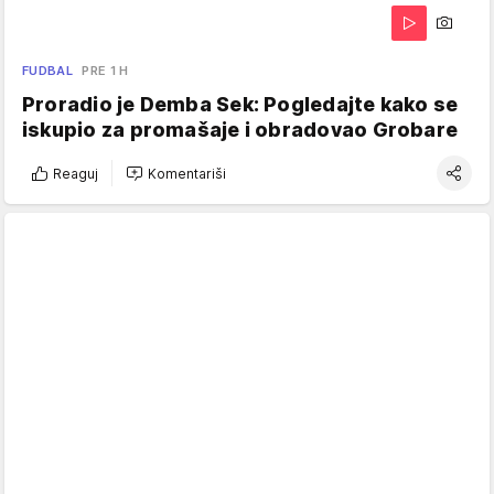
FUDBAL
PRE 1 H
Proradio je Demba Sek: Pogledajte kako se
iskupio za promašaje i obradovao Grobare
Reaguj
Komentariši