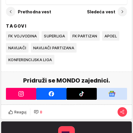
Prethodna vest
Sledeća vest
TAGOVI
FK VOJVODINA
SUPERLIGA
FK PARTIZAN
APOEL
NAVIJAČI
NAVIJAČI PARTIZANA
KONFERENCIJSKA LIGA
Pridruži se MONDO zajednici.
Reaguj
8