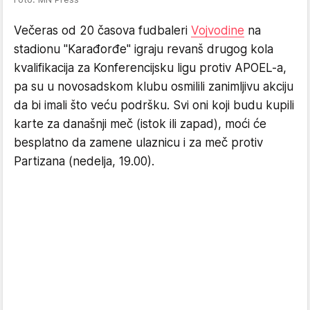
Večeras od 20 časova fudbaleri
Vojvodine
na
stadionu "Karađorđe" igraju revanš drugog kola
kvalifikacija za Konferencijsku ligu protiv APOEL-a,
pa su u novosadskom klubu osmilili zanimljivu akciju
da bi imali što veću podršku. Svi oni koji budu kupili
karte za današnji meč (istok ili zapad), moći će
besplatno da zamene ulaznicu i za meč protiv
Partizana (nedelja, 19.00).