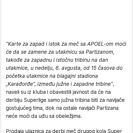
"Karte za zapad i istok za meč sa APOEL-om moći
će da se zamene za utakmicu sa Partizanom,
takođe za zapadnu i istočnu tribinu na dan
utakmice, u nedelju, 6. avgusta, od 15 časova do
početka utakmice na blagajni stadiona
„Karađorđe“, između južne i zapadne tribine"
,
naveli su iz kluba i obavestili javnost da će na
derbiju Superlige samo južna tribina biti za navijače
gostujućeg tima, dok na ostale navijači Partizana
neće moći da uđu sa obeležjima.
Prodaja ulaznica za derbi meč drugog kola Super