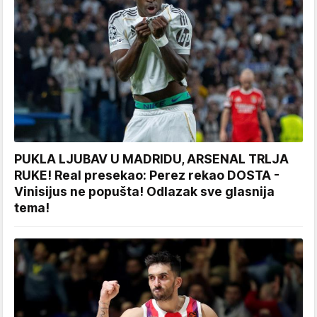
PUKLA LJUBAV U MADRIDU, ARSENAL TRLJA
RUKE! Real presekao: Perez rekao DOSTA -
Vinisijus ne popušta! Odlazak sve glasnija
tema!