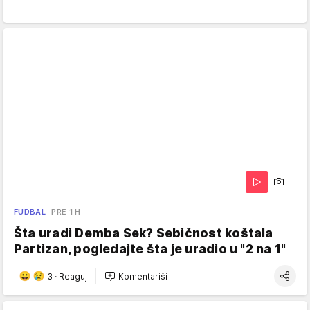
FUDBAL
PRE 1 H
Šta uradi Demba Sek? Sebičnost koštala
Partizan, pogledajte šta je uradio u "2 na 1"
3
·
Reaguj
Komentariši