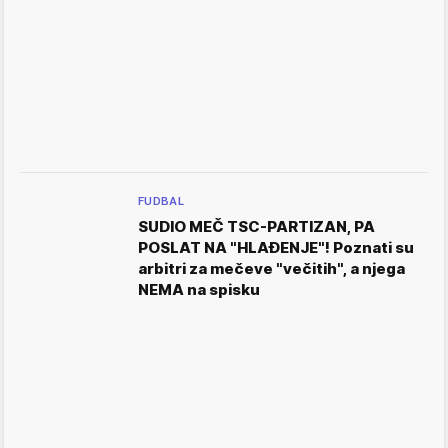
FUDBAL
SUDIO MEČ TSC-PARTIZAN, PA
POSLAT NA "HLAĐENJE"! Poznati su
arbitri za mečeve "večitih", a njega
NEMA na spisku