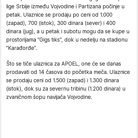
lige Srbije između Vojvodine i Partizana počinje u
petak. Ulaznice se prodaju po ceni od 1.000
(zapad), 700 (istok), 300 dinara (sever) i 400
dinara (jug), a u petak i subotu mogu da se kupe u
prostorijama "Gigs tiks", dok u nedelju na stadionu
"Karađorđe".
Što se tiče ulaznica za APOEL, one će se danas
prodavati od 14 časova do početka meča. Ulaznice
se prodaju ceni od 1.500 (zapad) i 1.300 dinara
(istok), dok su za severnu tribinu (1.200 dinara) u
zvaničnom šopu navijača Vojvodine.