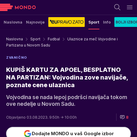
Naslovna
Najnovije
Sport
Info
Naslovna
Sport
Fudbal
Ulaznice za meč Vojvodine i
Partizana u Novom Sadu
ZVANIČNO
KUPIŠ KARTU ZA APOEL, BESPLATNO
NA PARTIZAN: Vojvodina zove navijače,
poznate cene ulaznica
Vojvodina se nada lepoj podršci navijača tokom
ove nedelje u Novom Sadu.
Objavljeno 03.08.2023. 9:50h
→ 10:00h
8
Dodajte MONDO u vaš Google izbor