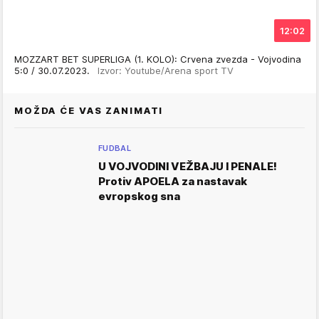
12:02
MOZZART BET SUPERLIGA (1. KOLO): Crvena zvezda - Vojvodina
5:0 / 30.07.2023.
Izvor: Youtube/Arena sport TV
MOŽDA ĆE VAS ZANIMATI
FUDBAL
U VOJVODINI VEŽBAJU I PENALE!
Protiv APOELA za nastavak
evropskog sna