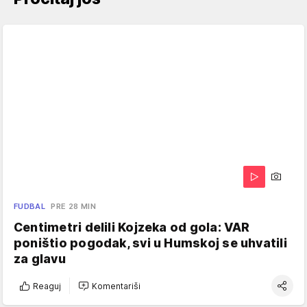
FUDBAL
PRE 28 MIN
Centimetri delili Kojzeka od gola: VAR
poništio pogodak, svi u Humskoj se uhvatili
za glavu
Reaguj
Komentariši