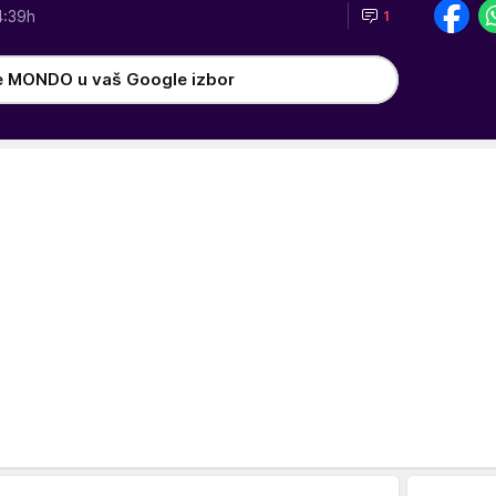
4:39h
1
e MONDO u vaš Google izbor