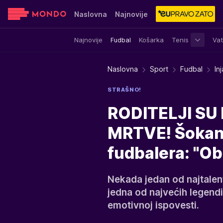
Naslovna
Najnovije
Najnovije
Fudbal
Košarka
Tenis
Vat
Sensa
Stvar ukusa
Yumama
Naslovna
Sport
Fudbal
In
STRAŠNO!
RODITELJI SU 
MRTVE! Šokan
fudbalera: "Ob
Nekada jedan od najtalen
jedna od najvećih legendi 
emotivnoj ispovesti.