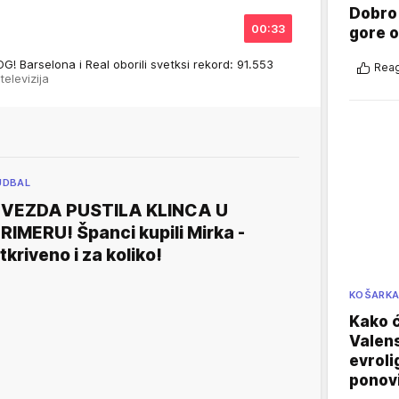
Dobro
00:33
gore 
Barselona i Real oborili svetksi rekord: 91.553
Reag
 televizija
UDBAL
VEZDA PUSTILA KLINCA U
RIMERU! Španci kupili Mirka -
tkriveno i za koliko!
KOŠARK
Kako ć
Valens
evroli
ponovi