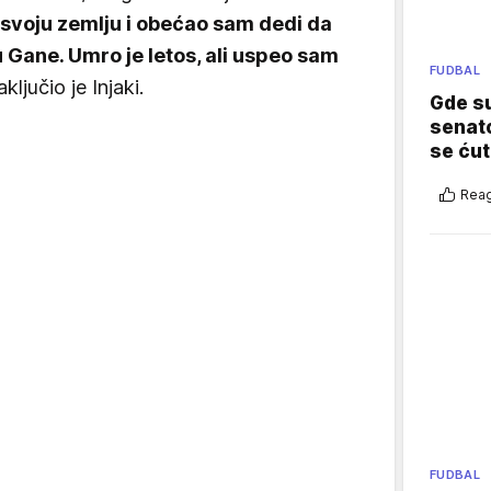
svoju zemlju i obećao sam dedi da
u Gane. Umro je letos, ali uspeo sam
FUDBAL
aključio je Injaki.
Gde su
senato
se ćut
Reag
FUDBAL