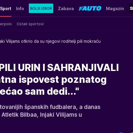
Sport
Info
Zabava
Magazin
erpolo
Ostali sportovi
jaki Vilijams otkrio da su njegovi roditelji pili mokraću
PILI URIN I SAHRANJIVALI
tna ispovest poznatog
ećao sam dedi..."
tovanijih španskih fudbalera, a danas
Atletik Bilbaa, Injaki Vilijams u