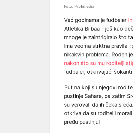
Foto: Profimedia
Već godinama je fudbaler
In
Atletika Bilbaa - još kao de
mnoge je zaintrigiralo što t
ima veoma strktna pravila. Ip
nikakvih problema. Rođen je 
nakon što su mu roditelji stig
fudbaler, otkrivajući šokantn
Put na koji su njegovi rodite
pustinje Sahare, pa zatim S
su verovali da ih čeka sreća.
otkriva da su roditelji moral
pređu pustinju!