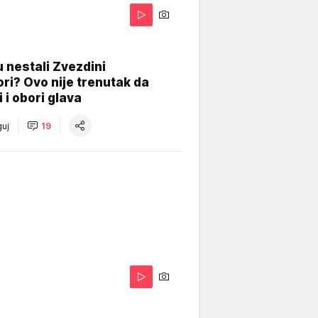
 nestali Zvezdini
ri? Ovo nije trenutak da
i i obori glava
uj
19