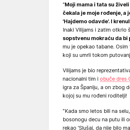
"
Moji mama i tata su živeli
čekala je moje rođenje, a 
'Hajdemo odavde'. I krenul
Inaki Vilijams i zatim otkrio
sopstvenu mokraću da bi p
mu je opekao tabane. Osim t
koji su umrli tokom putovanj
Vilijams je bio reprezentativ
nacionalni tim i
obuče dres 
igra za Španiju, a on zbog 
kojoj su mu rođeni roditelji!
"Kada smo letos bili na selu,
bosonogu decu na putu ili 
rekao 'Slušaj, da nije bilo m