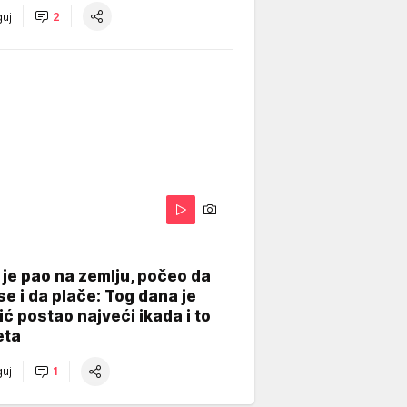
uj
2
je pao na zemlju, počeo da
se i da plače: Tog dana je
ć postao najveći ikada i to
eta
uj
1