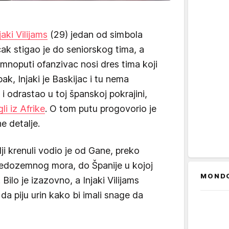
jaki Vilijams
(29) jedan od simbola
čak stigao je do seniorskog tima, a
amnoputi ofanzivac nosi dres tima koji
ak, Injaki je Baskijac i tu nema
i odrastao u toj španskoj pokrajini,
li iz Afrike
. O tom putu progovorio je
e detalje.
lji krenuli vodio je od Gane, preko
redozemnog mora, do Španije u kojoj
MOND
 Bilo je izazovno, a Injaki Vilijams
i da piju urin kako bi imali snage da