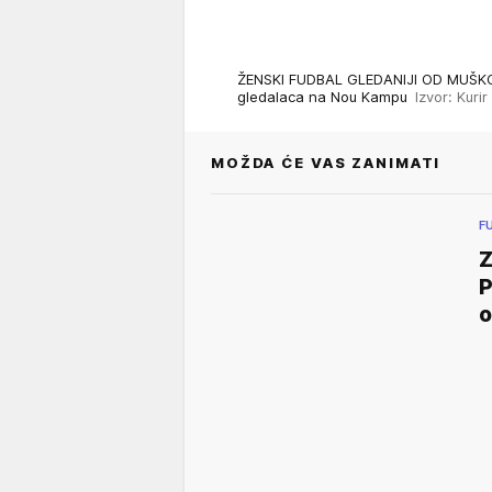
ŽENSKI FUDBAL GLEDANIJI OD MUŠKOG! 
gledalaca na Nou Kampu
Izvor: Kurir
MOŽDA ĆE VAS ZANIMATI
F
Z
P
o