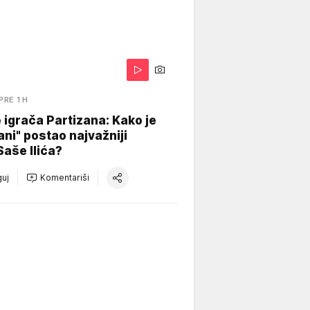
PRE 1 H
igrača Partizana: Kako je
ani" postao najvažniji
Saše Ilića?
uj
Komentariši