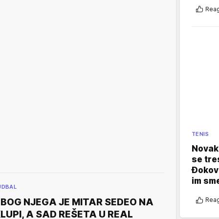
Reag
TENIS
Novak 
se tre
Đokovi
im sm
UDBAL
Reag
BOG NJEGA JE MITAR SEDEO NA
LUPI, A SAD REŠETA U REAL