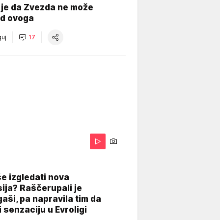
 je da Zvezda ne može
od ovoga
uj
17
A
e izgledati nova
ija? Raščerupali je
gaši, pa napravila tim da
 senzaciju u Evroligi