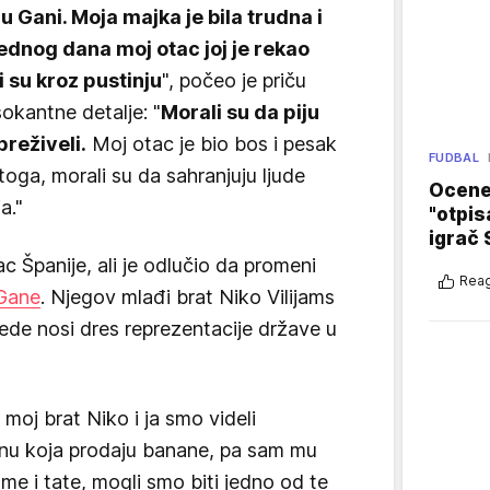
 u Gani. Moja majka je bila trudna i
jednog dana moj otac joj je rekao
i su kroz pustinju
", počeo je priču
 šokantne detalje: "
Morali su da piju
reživeli.
Moj otac je bio bos i pesak
FUDBAL
oga, morali su da sahranjuju ljude
Ocene 
a."
"otpis
igrač 
ac Španije, ali je odlučio da promeni
Reag
Gane
. Njegov mlađi brat Niko Vilijams
dede nosi dres reprezentacije države u
 moj brat Niko i ja smo videli
onu koja prodaju banane, pa sam mu
ame i tate, mogli smo biti jedno od te