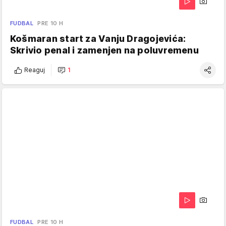
FUDBAL
PRE 10 H
Košmaran start za Vanju Dragojevića:
Skrivio penal i zamenjen na poluvremenu
Reaguj
1
FUDBAL
PRE 10 H