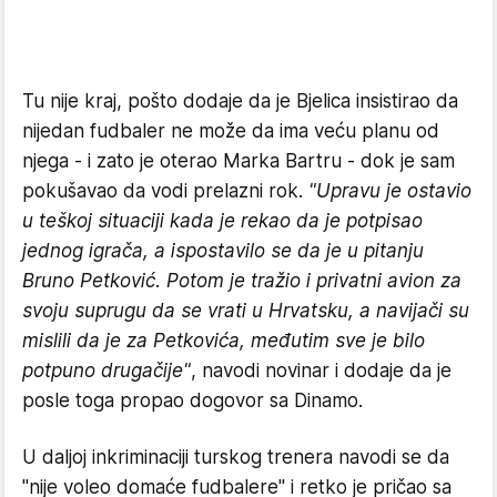
Tu nije kraj, pošto dodaje da je Bjelica insistirao da
nijedan fudbaler ne može da ima veću planu od
njega - i zato je oterao Marka Bartru - dok je sam
pokušavao da vodi prelazni rok.
"Upravu je ostavio
u teškoj situaciji kada je rekao da je potpisao
jednog igrača, a ispostavilo se da je u pitanju
Bruno Petković. Potom je tražio i privatni avion za
svoju suprugu da se vrati u Hrvatsku, a navijači su
mislili da je za Petkovića, međutim sve je bilo
potpuno drugačije"
, navodi novinar i dodaje da je
posle toga propao dogovor sa Dinamo.
U daljoj inkriminaciji turskog trenera navodi se da
"nije voleo domaće fudbalere" i retko je pričao sa