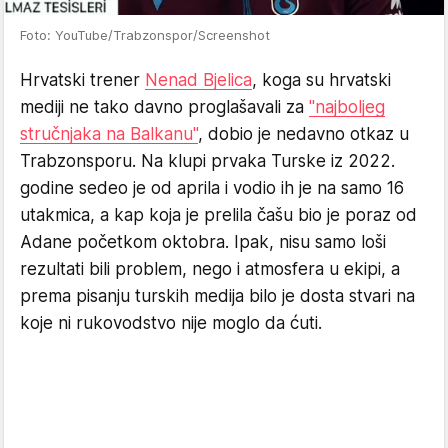
Foto: YouTube/Trabzonspor/Screenshot
Hrvatski trener
Nenad Bjelica
, koga su hrvatski
mediji ne tako davno proglašavali za
"najboljeg
stručnjaka na Balkanu"
, dobio je nedavno otkaz u
Trabzonsporu. Na klupi prvaka Turske iz 2022.
godine sedeo je od aprila i vodio ih je na samo 16
utakmica, a kap koja je prelila čašu bio je poraz od
Adane početkom oktobra. Ipak, nisu samo loši
rezultati bili problem, nego i atmosfera u ekipi, a
prema pisanju turskih medija bilo je dosta stvari na
koje ni rukovodstvo nije moglo da ćuti.