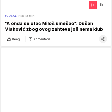
FUDBAL
PRE 12 MIN
"A onda se otac Miloš umešao": Dušan
Vlahović zbog ovog zahteva još nema klub
Reaguj
Komentariši