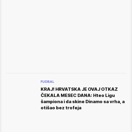
FUDBAL
KRAJ! HRVATSKA JE OVAJ OTKAZ
ČEKALA MESEC DANA: Hteo Ligu
šampiona i da skine Dinamo sa vrha, a
otišao bez trofeja