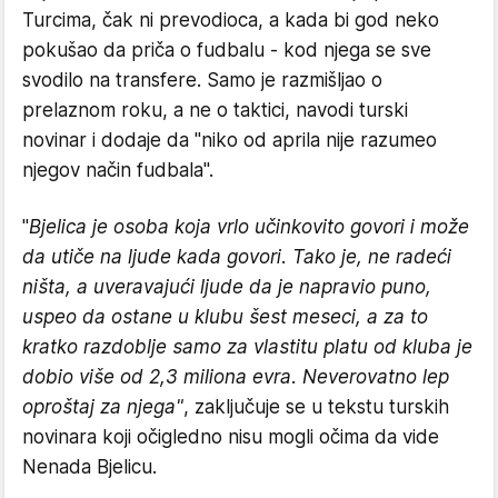
Turcima, čak ni prevodioca, a kada bi god neko
pokušao da priča o fudbalu - kod njega se sve
svodilo na transfere. Samo je razmišljao o
prelaznom roku, a ne o taktici, navodi turski
novinar i dodaje da "niko od aprila nije razumeo
njegov način fudbala".
"
Bjelica je osoba koja vrlo učinkovito govori i može
da utiče na ljude kada govori. Tako je, ne radeći
ništa, a uveravajući ljude da je napravio puno,
uspeo da ostane u klubu šest meseci, a za to
kratko razdoblje samo za vlastitu platu od kluba je
dobio više od 2,3 miliona evra. Neverovatno lep
oproštaj za njega"
, zaključuje se u tekstu turskih
novinara koji očigledno nisu mogli očima da vide
Nenada Bjelicu.