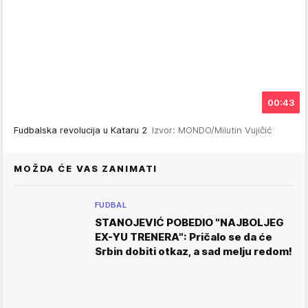
00:43
Fudbalska revolucija u Kataru 2
Izvor: MONDO/Milutin Vujičić
MOŽDA ĆE VAS ZANIMATI
FUDBAL
STANOJEVIĆ POBEDIO "NAJBOLJEG
EX-YU TRENERA": Pričalo se da će
Srbin dobiti otkaz, a sad melju redom!