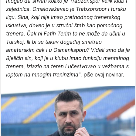
mogao da shvati koliko je Trabzonspor velik klub i
zajednica. Omalovažavao je Trabzonspor i tursku
ligu. Sina, koji nije imao prethodnog trenerskog
iskustva, doveo je u stručni štab kao pomoćnog
trenera. Čak ni Fatih Terim to ne može da učini u
Turskoj. Ili bi se takav događaj smatrao
amaterskim čak i u Osmanlısporu? Videli smo da je
Bjeličin sin, koji je u klubu imao funkciju mentalnog
trenera, izlazio na teren i učestvovao u vežbama s
loptom na mnogim treninzima"
, piše ovaj novinar.