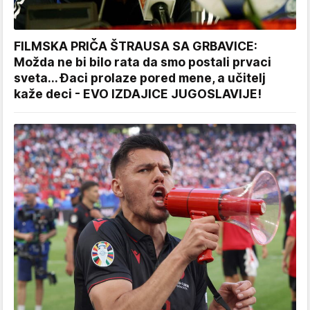
FILMSKA PRIČA ŠTRAUSA SA GRBAVICE:
Možda ne bi bilo rata da smo postali prvaci
sveta... Đaci prolaze pored mene, a učitelj
kaže deci - EVO IZDAJICE JUGOSLAVIJE!