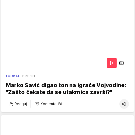
FUDBAL
PRE 1 H
Marko Savić digao ton na igrače Vojvodine:
"Zašto čekate da se utakmica završi?"
Reaguj
Komentariši