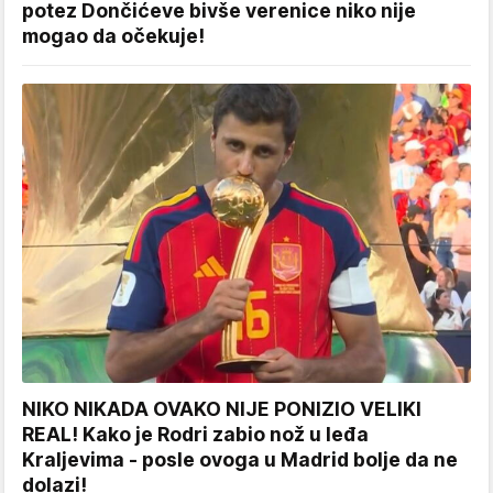
potez Dončićeve bivše verenice niko nije
mogao da očekuje!
NIKO NIKADA OVAKO NIJE PONIZIO VELIKI
REAL! Kako je Rodri zabio nož u leđa
Kraljevima - posle ovoga u Madrid bolje da ne
dolazi!