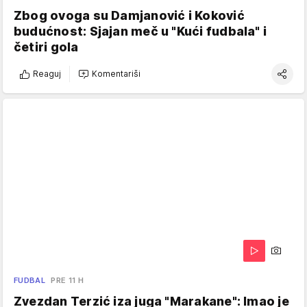
Zbog ovoga su Damjanović i Koković
budućnost: Sjajan meč u "Kući fudbala" i
četiri gola
Reaguj
Komentariši
FUDBAL
PRE 11 H
Zvezdan Terzić iza juga "Marakane": Imao je