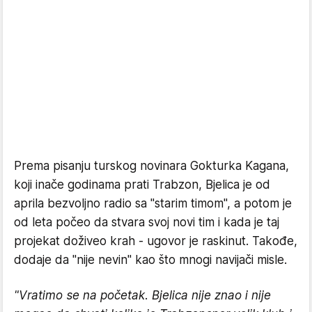
Prema pisanju turskog novinara Gokturka Kagana,
koji inače godinama prati Trabzon, Bjelica je od
aprila bezvoljno radio sa "starim timom", a potom je
od leta počeo da stvara svoj novi tim i kada je taj
projekat doživeo krah - ugovor je raskinut. Takođe,
dodaje da "nije nevin" kao što mnogi navijači misle.
"Vratimo se na početak. Bjelica nije znao i nije