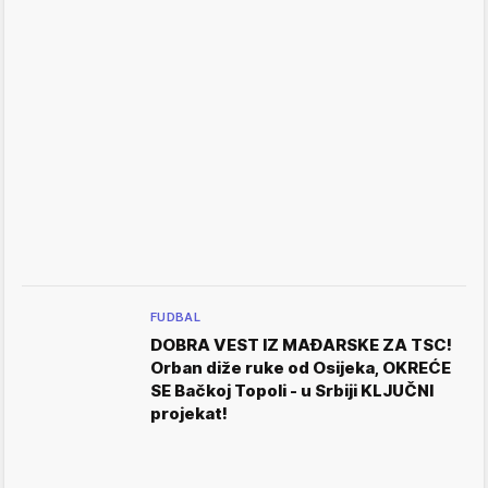
FUDBAL
DOBRA VEST IZ MAĐARSKE ZA TSC!
Orban diže ruke od Osijeka, OKREĆE
SE Bačkoj Topoli - u Srbiji KLJUČNI
projekat!