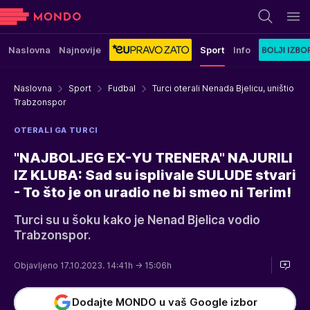
Naslovna
Najnovije
Sport
Info
Naslovna
Sport
Fudbal
Turci oterali Nenada Bjelicu, uništio
Trabzonspor
OTERALI GA TURCI
"NAJBOLJEG EX-YU TRENERA" NAJURILI
IZ KLUBA: Sad su isplivale SULUDE stvari
- To što je on uradio ne bi smeo ni Terim!
Turci su u šoku kako je Nenad Bjelica vodio
Trabzonspor.
Objavljeno 17.10.2023. 14:41h
→ 15:06h
Dodajte MONDO u vaš Google izbor