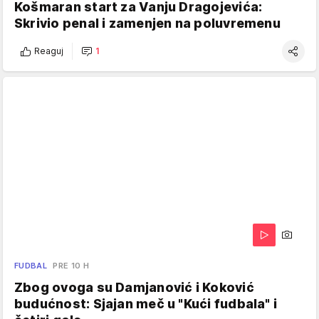
Košmaran start za Vanju Dragojevića:
Skrivio penal i zamenjen na poluvremenu
Reaguj
1
FUDBAL
PRE 10 H
Zbog ovoga su Damjanović i Koković
budućnost: Sjajan meč u "Kući fudbala" i