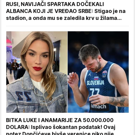
RUSI, NAVIJAČI SPARTAKA DOČEKALI
ALBANCA KOJI JE VREĐAO SRBE: Stigao je na
stadion, a onda mu se zaledila krv u žilama...
BITKA LUKE I ANAMARIJE ZA 50.000.000
DOLARA: Isplivao šokantan podatak! Ovaj
potez Dončićeve bivše verenice niko nije