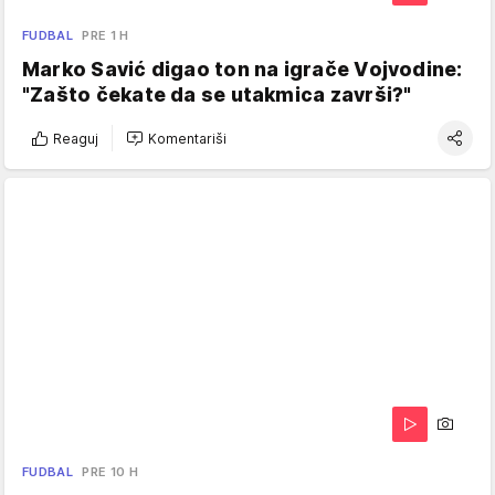
FUDBAL
PRE 1 H
Marko Savić digao ton na igrače Vojvodine:
"Zašto čekate da se utakmica završi?"
Reaguj
Komentariši
FUDBAL
PRE 10 H