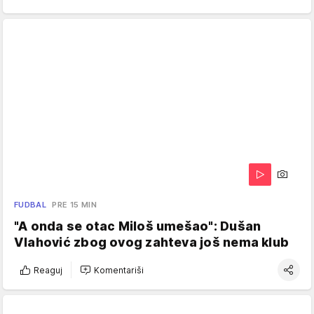
FUDBAL
PRE 15 MIN
"A onda se otac Miloš umešao": Dušan
Vlahović zbog ovog zahteva još nema klub
Reaguj
Komentariši