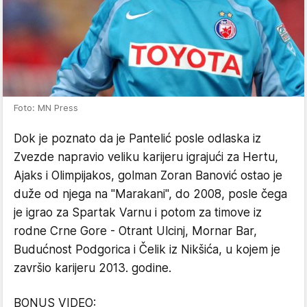
Foto: MN Press
Dok je poznato da je Pantelić posle odlaska iz
Zvezde napravio veliku karijeru igrajući za Hertu,
Ajaks i Olimpijakos, golman Zoran Banović ostao je
duže od njega na "Marakani", do 2008, posle čega
je igrao za Spartak Varnu i potom za timove iz
rodne Crne Gore - Otrant Ulcinj, Mornar Bar,
Budućnost Podgorica i Čelik iz Nikšića, u kojem je
završio karijeru 2013. godine.
BONUS VIDEO: