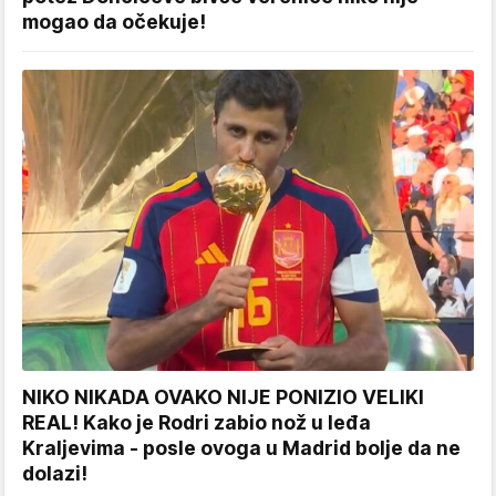
mogao da očekuje!
NIKO NIKADA OVAKO NIJE PONIZIO VELIKI
REAL! Kako je Rodri zabio nož u leđa
Kraljevima - posle ovoga u Madrid bolje da ne
dolazi!