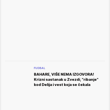
FUDBAL
BAHARE, VIŠE NEMA IZGOVORA!
Krizni sastanak u Zvezdi, "ribanje"
kod Delija i vest koja se čekala