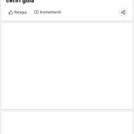
četiri gola
Reaguj
Komentariši