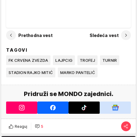
Prethodna vest
Sledeća vest
TAGOVI
FK CRVENA ZVEZDA
LAJPCIG
TROFEJ
TURNIR
STADION RAJKO MITIĆ
MARKO PANTELIĆ
Pridruži se MONDO zajednici.
Reaguj
5