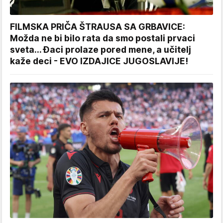
FILMSKA PRIČA ŠTRAUSA SA GRBAVICE:
Možda ne bi bilo rata da smo postali prvaci
sveta... Đaci prolaze pored mene, a učitelj
kaže deci - EVO IZDAJICE JUGOSLAVIJE!