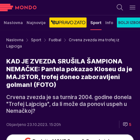
Naslovna
Najnovije
Sport
Info
Naslovna
Sport
Fudbal
Crvena zvezda ima trofej iz
Lajpciga
KAD JE ZVEZDA SRUŠILA ŠAMPIONA
NEMAČKE: Pantela pokazao Kloseu da je
MAJSTOR, trofej doneo zaboravljeni
golman! (FOTO)
Crvena zvezda je sa turnira 2004. godine donela
"Trofej Lajpciga", da li može da ponovi uspeh u
Nemačkoj?
Objavljeno 23.10.2023. 15:20h
5