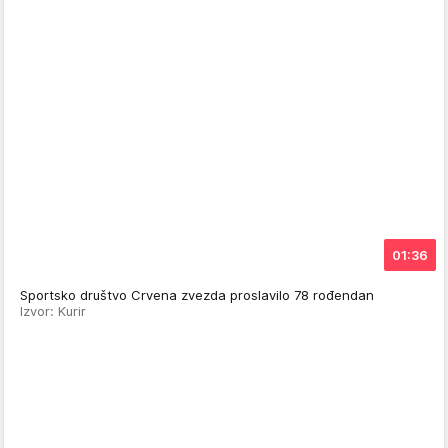
01:36
Sportsko društvo Crvena zvezda proslavilo 78 rođendan
Izvor: Kurir