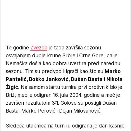
Te godine
Zvezda
je tada završila sezonu
osvajanjem duple krune Srbije i Crne Gore, pa je
Nemačka došla kao dobra uvertira pred narednu
sezonu. Tim su predvodili igrači kao što su
Marko
Pantelić, Boško Janković, Dušan Basta i Nikola
Žigić
. Na samom startu turnira prvi protivnik bio je
Briž, meč je odigran 16. jula 2004. godine a meč je
završen rezultatom 3:1. Golove su postigli Dušan
Basta, Marko Perović i Dejan Milovanović.
Sledeća utakmica na turniru odigrana je dan kasnije