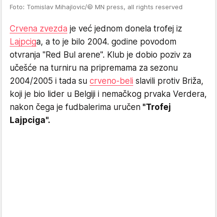
Foto: Tomislav Mihajlovic/© MN press, all rights reserved
Crvena zvezda
je već jednom donela trofej iz
Lajpcig
a, a to je bilo 2004. godine povodom
otvranja "Red Bul arene". Klub je dobio poziv za
učešće na turniru na pripremama za sezonu
2004/2005 i tada su
crveno-beli
slavili protiv Briža,
koji je bio lider u Belgiji i nemačkog prvaka Verdera,
nakon čega je fudbalerima uručen
"Trofej
Lajpciga".