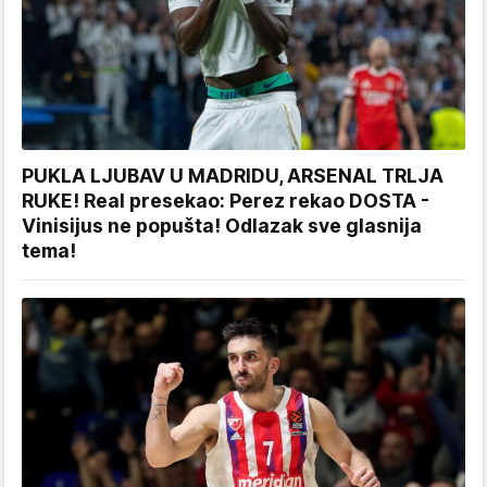
PUKLA LJUBAV U MADRIDU, ARSENAL TRLJA
RUKE! Real presekao: Perez rekao DOSTA -
Vinisijus ne popušta! Odlazak sve glasnija
tema!