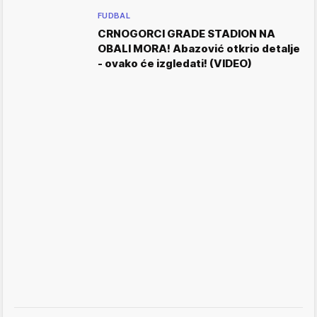
FUDBAL
CRNOGORCI GRADE STADION NA
OBALI MORA! Abazović otkrio detalje
- ovako će izgledati! (VIDEO)