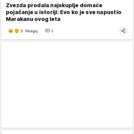
Zvezda prodala najskuplje domaće
pojačanje u istoriji: Evo ko je sve napustio
Marakanu ovog leta
3
·
Reaguj
5