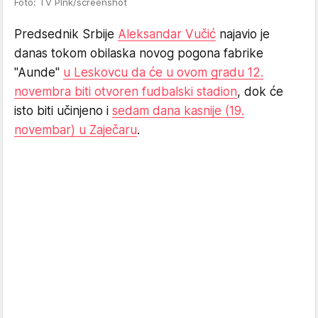
Foto: TV PInk/screenshot
Predsednik Srbije
Aleksandar Vučić
najavio je
danas tokom obilaska novog pogona fabrike
"Aunde"
u Leskovcu da će u ovom gradu 12.
novembra biti otvoren fudbalski stadion
, dok će
isto biti učinjeno i
sedam dana kasnije (19.
novembar) u Zaječaru
.