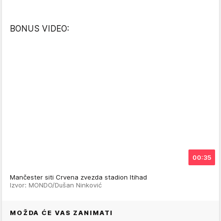
BONUS VIDEO:
00:35
Mančester siti Crvena zvezda stadion Itihad
Izvor: MONDO/Dušan Ninković
MOŽDA ĆE VAS ZANIMATI