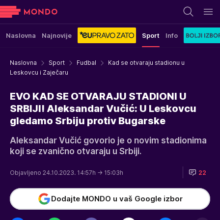
Naslovna
Najnovije
Sport
Info
Naslovna
Sport
Fudbal
Kad se otvaraju stadionu u
Leskovcu i Zaječaru
EVO KAD SE OTVARAJU STADIONI U
SRBIJI! Aleksandar Vučić: U Leskovcu
gledamo Srbiju protiv Bugarske
Aleksandar Vučić govorio je o novim stadionima
koji se zvanično otvaraju u Srbiji.
Objavljeno 24.10.2023. 14:57h
→ 15:03h
22
Dodajte MONDO u vaš Google izbor