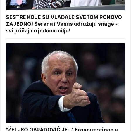
SESTRE KOJE SU VLADALE SVETOM PONOVO
ZAJEDNO! Serena i Venus udružuju snage -
svi pričaju o jednom cilju!
"ŽELJKO OBRADOVIĆ JE..." Francuz stigao u