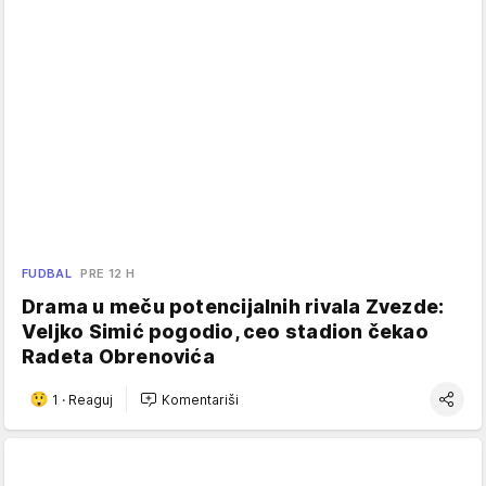
FUDBAL
PRE 12 H
Drama u meču potencijalnih rivala Zvezde:
Veljko Simić pogodio, ceo stadion čekao
Radeta Obrenovića
1
·
Reaguj
Komentariši