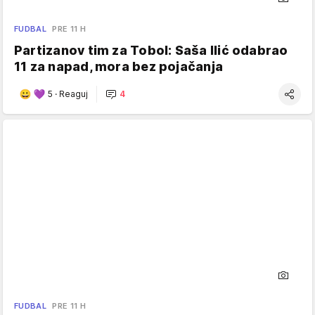
FUDBAL
PRE 11 H
Partizanov tim za Tobol: Saša Ilić odabrao
11 za napad, mora bez pojačanja
5
·
Reaguj
4
FUDBAL
PRE 11 H