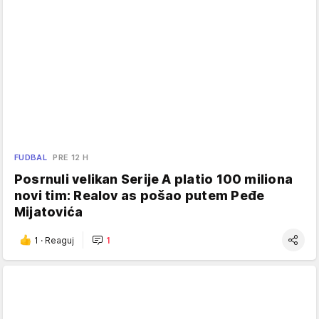
FUDBAL
PRE 12 H
Posrnuli velikan Serije A platio 100 miliona
novi tim: Realov as pošao putem Peđe
Mijatovića
1
·
Reaguj
1