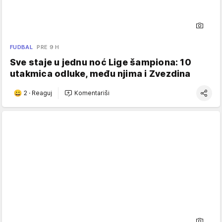
FUDBAL
PRE 9 H
Sve staje u jednu noć Lige šampiona: 10
utakmica odluke, među njima i Zvezdina
2
·
Reaguj
Komentariši