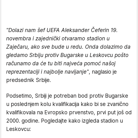
"Dolazi nam šef UEFA Aleksander Čeferin 19.
novembra i zajednički otvaramo stadion u
Zaječaru, ako sve bude u redu. Onda dolazimo da
gledamo Srbiju protiv Bugarske u Leskovcu pošto
računamo da će tu biti najveća pomoć našoj
reprezentaciji i najbolje navijanje"
, naglasio je
predsednik Srbije.
Podsetimo, Srbiji je potreban bod protiv Bugarske
u poslednjem kolu kvalifikacija kako bi se zvanično
kvalifikovala na Evropsko prvenstvo, prvi put još od
2000. godine. Pogledajte kako izgleda stadion u
Leskovcu: