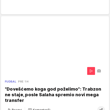
FUDBAL
PRE 1 H
"Dovešćemo koga god poželimo": Trabzon
ne staje, posle Salaha spremio novi mega
transfer
Reaguj
Komentariši