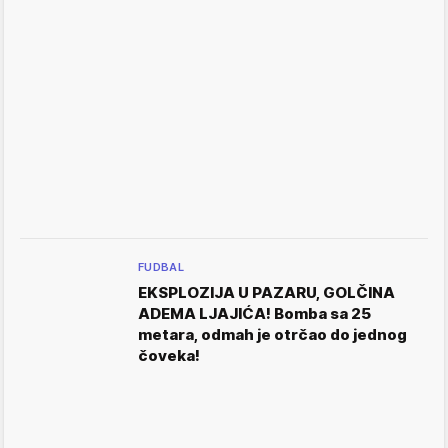
FUDBAL
EKSPLOZIJA U PAZARU, GOLČINA
ADEMA LJAJIĆA! Bomba sa 25
metara, odmah je otrčao do jednog
čoveka!