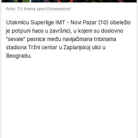
Foto: TV Arena sport/Screenshot
Utakmicu Superlige IMT - Novi Pazar (1:0) obeležio
je potpuni haos u završnici, u kojem su doslovno
"sevale" pesnice među navijačimana tribinama
stadiona Tržni centar u Zaplanjskoj ulici u
Beogradu.