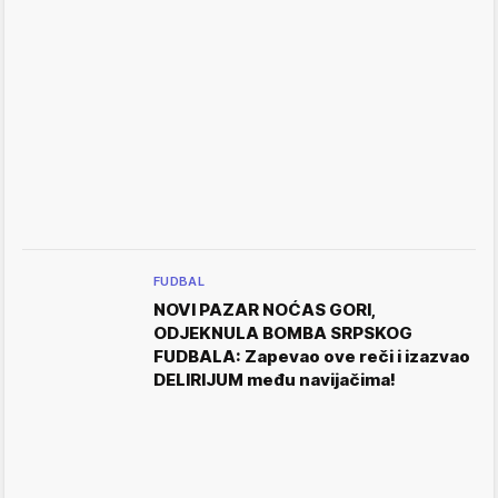
FUDBAL
NOVI PAZAR NOĆAS GORI,
ODJEKNULA BOMBA SRPSKOG
FUDBALA: Zapevao ove reči i izazvao
DELIRIJUM među navijačima!