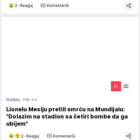
2
·
Reaguj
Komentariši
FUDBAL
PRE 4 H
Lionelu Mesiju pretili smrću na Mundijalu:
"Dolazim na stadion sa četiri bombe da ga
ubijem"
2
·
Reaguj
Komentariši