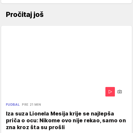
Pročitaj još
FUDBAL
PRE 21 MIN
Iza suza Lionela Mesija krije se najlepša
priča o ocu: Nikome ovo nije rekao, samo on
zna kroz šta su prošli