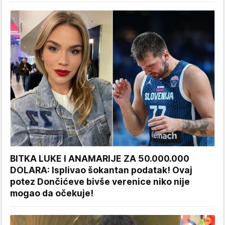
BITKA LUKE I ANAMARIJE ZA 50.000.000
DOLARA: Isplivao šokantan podatak! Ovaj
potez Dončićeve bivše verenice niko nije
mogao da očekuje!