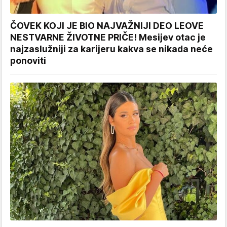
ČOVEK KOJI JE BIO NAJVAŽNIJI DEO LEOVE
NESTVARNE ŽIVOTNE PRIČE! Mesijev otac je
najzaslužniji za karijeru kakva se nikada neće
ponoviti