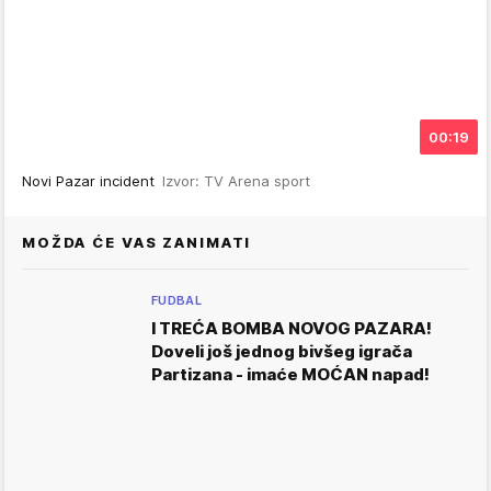
00:19
Novi Pazar incident
Izvor: TV Arena sport
MOŽDA ĆE VAS ZANIMATI
FUDBAL
I TREĆA BOMBA NOVOG PAZARA!
Doveli još jednog bivšeg igrača
Partizana - imaće MOĆAN napad!