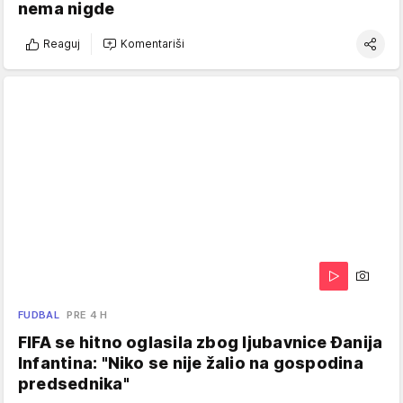
nema nigde
Reaguj
Komentariši
FUDBAL
PRE 4 H
FIFA se hitno oglasila zbog ljubavnice Đanija
Infantina: "Niko se nije žalio na gospodina
predsednika"