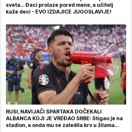
sveta... Đaci prolaze pored mene, a učitelj
kaže deci - EVO IZDAJICE JUGOSLAVIJE!
RUSI, NAVIJAČI SPARTAKA DOČEKALI
ALBANCA KOJI JE VREĐAO SRBE: Stigao je na
stadion, a onda mu se zaledila krv u žilama...