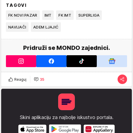
TAGOVI
FK NOVI PAZAR
IMT
FK IMT
SUPERLIGA
NAVIJAČI
ADEM LJAJIĆ
Pridruži se MONDO zajednici.
Reaguj
35
Skini aplikaciju za najbolje iskustvo portala.