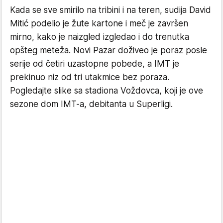
Kada se sve smirilo na tribini i na teren, sudija David
Mitić podelio je žute kartone i meč je završen
mirno, kako je naizgled izgledao i do trenutka
opšteg meteža. Novi Pazar doživeo je poraz posle
serije od četiri uzastopne pobede, a IMT je
prekinuo niz od tri utakmice bez poraza.
Pogledajte slike sa stadiona Voždovca, koji je ove
sezone dom IMT-a, debitanta u Superligi.