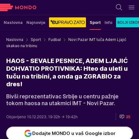
Naslovna
Najnovije
Sport
Info
Naslovna
Sport
Fudbal
Novi Pazar IMT tuča Adem Ljajić
skakao na tribinu
HAOS - SEVALE PESNICE, ADEM LJAJIĆ
DOHVATIO PROTIVNIKA: Hteo da uleti u
tuču na tribini, a onda ga ZGRABIO za
dres!
Bivši reprezentativac Srbije u centru pažnje
tokom haosa na utakmici IMT - Novi Pazar.
Objavljeno 10.12.2023. 19:32h
→ 19:42h
35
Dodajte MONDO u vaš Google izbor