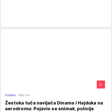
FUDBAL
PRE 3 H
Žestoka tuča navijača Dinama i Hajduka na
aerodromu: Pojavio se snimak, policije