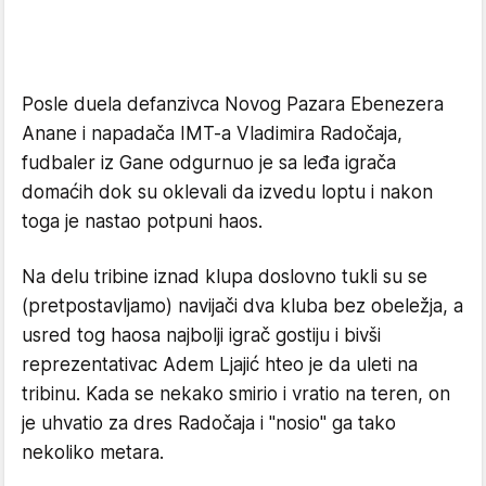
Posle duela defanzivca Novog Pazara Ebenezera
Anane i napadača IMT-a Vladimira Radočaja,
fudbaler iz Gane odgurnuo je sa leđa igrača
domaćih dok su oklevali da izvedu loptu i nakon
toga je nastao potpuni haos.
Na delu tribine iznad klupa doslovno tukli su se
(pretpostavljamo) navijači dva kluba bez obeležja, a
usred tog haosa najbolji igrač gostiju i bivši
reprezentativac Adem Ljajić hteo je da uleti na
tribinu. Kada se nekako smirio i vratio na teren, on
je uhvatio za dres Radočaja i "nosio" ga tako
nekoliko metara.