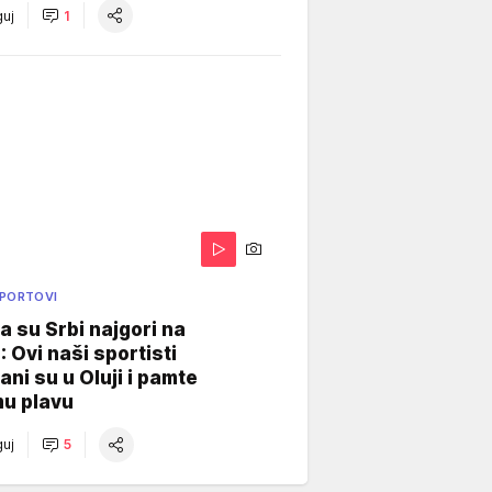
uj
1
SPORTOVI
a su Srbi najgori na
: Ovi naši sportisti
ani su u Oluji i pamte
u plavu
uj
5