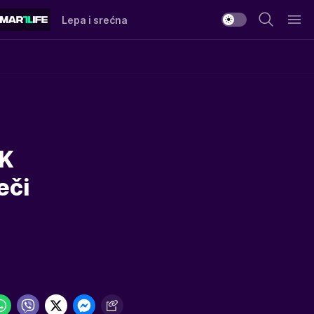
Lepa i srećna
AK
eči