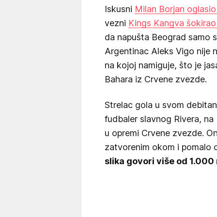
Iskusni
Milan Borjan oglas
vezni
Kings Kangva šokirao
da napušta Beograd samo sa
Argentinac Aleks Vigo nije n
na kojoj namiguje, što je ja
Bahara iz Crvene zvezde.
Strelac gola u svom debitan
fudbaler slavnog Rivera, na 
u opremi Crvene zvezde. On 
zatvorenim okom i pomalo o
slika govori više od 1.000 