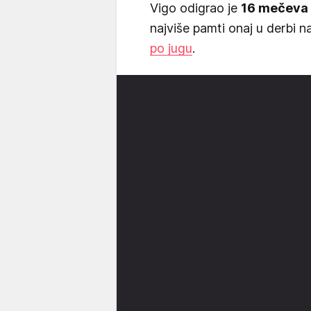
Vigo odigrao je
16 mečeva u
najviše pamti onaj u derbi n
po jugu
.