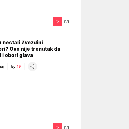
 nestali Zvezdini
ri? Ovo nije trenutak da
i i obori glava
uj
19