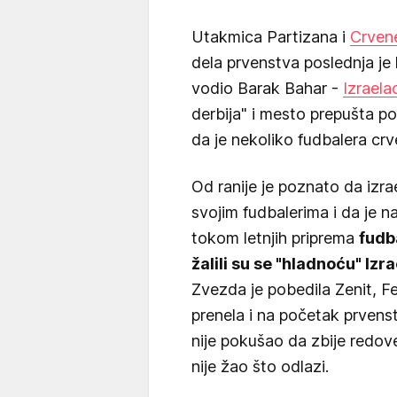
Utakmica Partizana i
Crven
dela prvenstva poslednja je
vodio Barak Bahar -
Izraela
derbija" i mesto prepušta po
da je nekoliko fudbalera cr
Od ranije je poznato da izrae
svojim fudbalerima i da je na
tokom letnjih priprema
fudb
žalili su se "hladnoću" Izr
Zvezda je pobedila Zenit, F
prenela i na početak prvenst
nije pokušao da zbije redov
nije žao što odlazi.