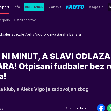
Sport
Info
Zabava
Magazin
erpolo
Ostali sportovi
dbaler Zvezde Aleks Vigo proziva Baraka Bahara
 NI MINUT, A SLAVI ODLAZ
! Otpisani fudbaler bez r
a!
ta klub, a Aleks Vigo je zadovoljan zbog
:22h
Komentariši