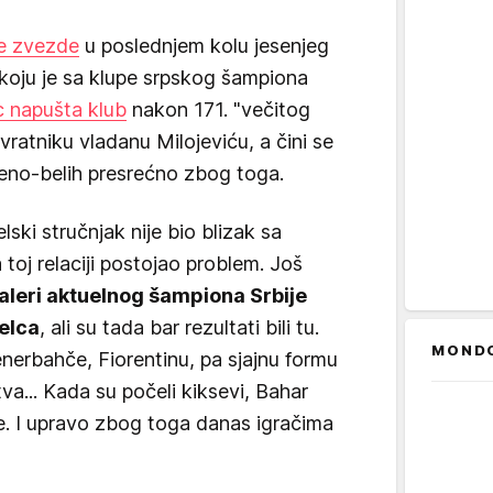
e zvezde
u poslednjem kolu jesenjeg
 koju je sa klupe srpskog šampiona
c napušta klub
nakon 171. "večitog
vratniku vladanu Milojeviću, a čini se
veno-belih presrećno zbog toga.
lski stručnjak nije bio blizak sa
 toj relaciji postojao problem. Još
aleri aktuelnog šampiona Srbije
aelca
, ali su tada bar rezultati bili tu.
MOND
enerbahče, Fiorentinu, pa sjajnu formu
va... Kada su počeli kiksevi, Bahar
e. I upravo zbog toga danas igračima