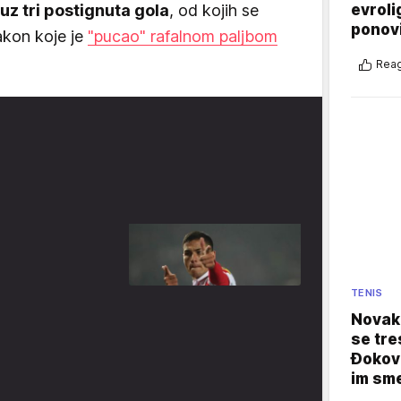
evroli
z tri postignuta gola
, od kojih se
ponovi
akon koje je
"pucao" rafalnom paljbom
Reag
TENIS
Novak 
se tre
Đokovi
im sm