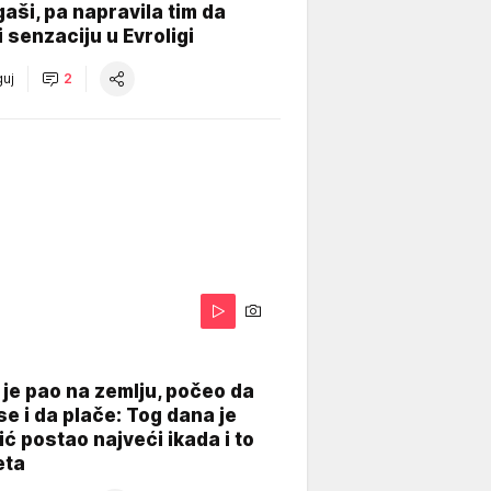
gaši, pa napravila tim da
 senzaciju u Evroligi
uj
2
je pao na zemlju, počeo da
se i da plače: Tog dana je
ć postao najveći ikada i to
eta