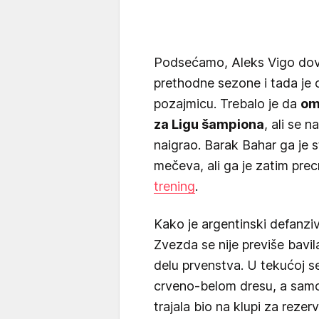
Podsećamo, Aleks Vigo dov
prethodne sezone i tada je 
pozajmicu. Trebalo je da
om
za Ligu šampiona
, ali se 
naigrao. Barak Bahar ga je 
mečeva, ali ga je zatim pre
trening
.
Kako je argentinski defanzi
Zvezda se nije previše bav
delu prvenstva. U tekućoj se
crveno-belom dresu, a samo j
trajala bio na klupi za reze