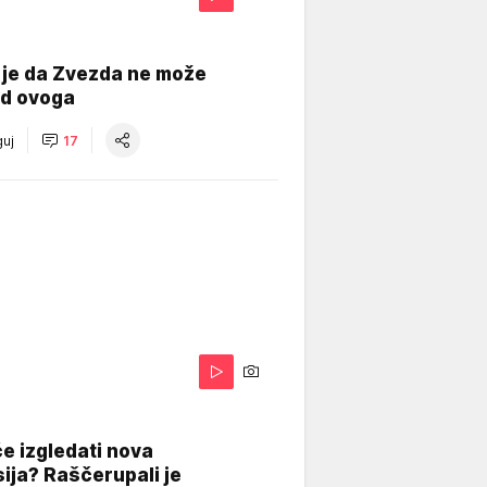
 je da Zvezda ne može
od ovoga
uj
17
A
e izgledati nova
ija? Raščerupali je