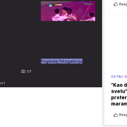
Reag
Pogledaj fotogaleriju
1/7
OSTALI 
ort
"Kao d
svetu"
proter
maram
Reag