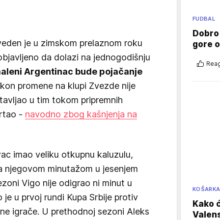
FUDBAL
Dobro
eden je u zimskom prelaznom roku
gore 
objavljeno da dolazi na jednogodišnju
Reag
aleni Argentinac bude pojačanje
nakon promene na klupi Zvezde nije
stavljao u tim tokom pripremnih
crtao -
navodno zbog kašnjenja na
vac imao veliku otkupnu kaluzulu,
ila njegovom minutažom u jesenjem
zoni Vigo nije odigrao ni minut u
KOŠARK
e u prvoj rundi Kupa Srbije protiv
Kako ć
rvne igrače. U prethodnoj sezoni Aleks
Valens