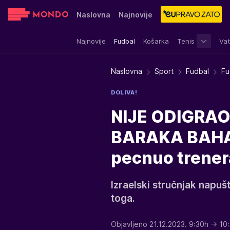
Naslovna
Najnovije
Najnovije
Fudbal
Košarka
Tenis
Vat
Sensa
Stvar ukusa
Yumama
Naslovna
Sport
Fudbal
Fu
DOLIVA!
NIJE ODIGRAO
BARAKA BAHARA
pecnuo trener
Izraelski stručnjak napuš
toga.
Objavljeno 21.12.2023. 9:30h
→ 10