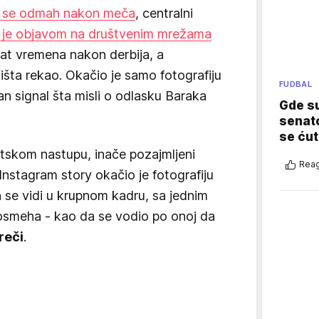
io se odmah nakon meča
, centralni
 je objavom na društvenim mrežama
t vremena nakon derbija, a
išta rekao. Okačio je samo fotografiju
FUDBAL
san signal šta misli o odlasku Baraka
Gde su
senato
se ćut
tskom nastupu, inače pozajmljeni
Reag
Instagram story okačio je fotografiju
se vidi u krupnom kadru, sa jednim
smeha - kao da se vodio po onoj da
reči
.